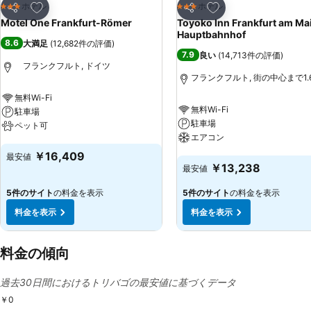
お気に入りに追加
お気に入りに追加
ホテル
ホテル
3 ホテルのランク
3 ホテルのランク
シェア
シェア
Motel One Frankfurt-Römer
Toyoko Inn Frankfurt am Ma
Hauptbahnhof
8.6
大満足
(
12,682件の評価
)
7.9
良い
(
14,713件の評価
)
フランクフルト, ドイツ
フランクフルト, 街の中心まで1.6
無料Wi-Fi
無料Wi-Fi
駐車場
駐車場
ペット可
エアコン
料金を表示
￥16,409
最安値
料金を表示
￥13,238
最安値
5件のサイト
の料金を表示
5件のサイト
の料金を表示
料金を表示
料金を表示
料金の傾向
過去30日間におけるトリバゴの最安値に基づくデータ
￥0