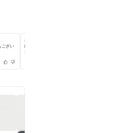
スタイリッシュなロビーとバーエリア
もござい
広々とした居心地の良いロビーには、ゆったりと座れるス
クなバーがございます。種類豊富なスピリッツやカクテル
くつろぎいただけます。