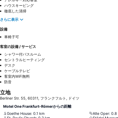
ハウスキーピング
徹底した清掃
さらに表示
設備
車椅子可
客室の設備 / サービス
シャワー付バスルーム
セントラルヒーティング
デスク
ケーブルテレビ
客室内WiFi無料
防音
立地
Berliner Str. 55, 60311, フランクフルト, ドイツ
Motel One Frankfurt-Römerからの距離
Goethe House
:
0.1
km
Alte Oper
:
0.8
St. Paul's Church
:
0.2
km
Städel Museu