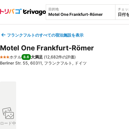
目的地
チェッ
日付
フランクフルトのすべての宿泊施設を表示
Motel One Frankfurt-Römer
ホテル
大満足
(
12,682件の評価
)
8.6
3 ホテルのランク
Berliner Str. 55, 60311, フランクフルト, ドイツ
ロード中