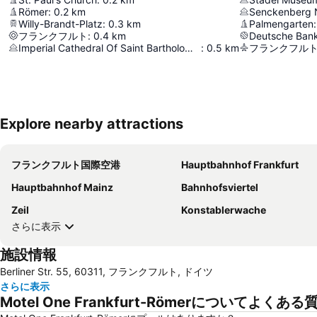
Römer
:
0.2
km
Senckenberg 
Willy-Brandt-Platz
:
0.3
km
Palmengarten
:
フランクフルト
:
0.4
km
Deutsche Ban
Imperial Cathedral Of Saint Bartholomew
:
0.5
km
フランクフル
Explore nearby attractions
フランクフルト国際空港
Hauptbahnhof Frankfurt
Hauptbahnhof Mainz
Bahnhofsviertel
Zeil
Konstablerwache
さらに表示
施設情報
Berliner Str. 55, 60311, フランクフルト, ドイツ
さらに表示
Motel One Frankfurt-Römerについてよくある