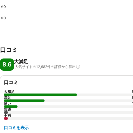
￥0
￥0
口コミ
大満足
8.6
人気サイトの12,682件の評価から算出
口コミ
大満足
満足
良い
普通
不満
口コミを表示