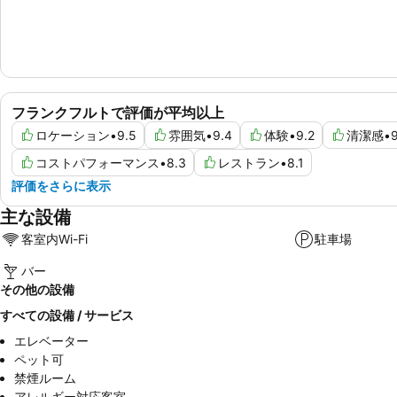
フランクフルトで評価が平均以上
ロケーション
•
9.5
雰囲気
•
9.4
体験
•
9.2
清潔感
•
9
コストパフォーマンス
•
8.3
レストラン
•
8.1
評価をさらに表示
主な設備
客室内Wi-Fi
駐車場
バー
その他の設備
すべての設備 / サービス
エレベーター
ペット可
禁煙ルーム
アレルギー対応客室