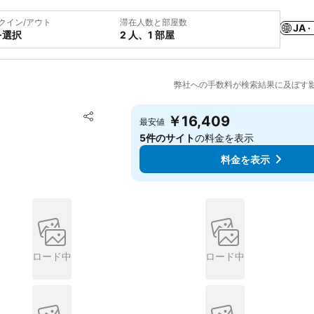
クイン/アウト
滞在人数と部屋数
JA ·
を選択
2 人、1 部屋
弊社への手数料が検索結果に及ぼす
お気に入りに追加
￥16,409
最安値
シェア
5件のサイト
の料金を表示
料金を表示
ロード中
ロード中