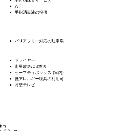
WiFi
手指消毒液の提供
バリアフリー対応の駐車場
ドライヤー
衛星放送/CS放送
セーフティボックス (室内)
低アレルギー寝具の利用可
薄型テレビ
km
m
:
0.9
km