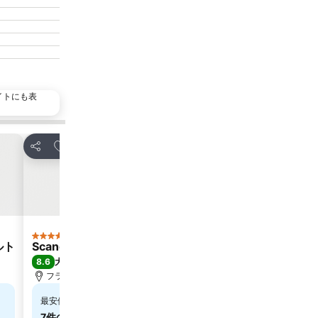
イトにも表
お気に入りに追加
お気に入り
シェア
シェア
ホテル
ホテル
4 ホテルのランク
4 ホテルのランク
ルト
Scandic Frankfurt Museumsufer
Meliá Frankfur
8.6
8.5
大満足
(
16,261件の評価
)
大満足
(
8,16
フランクフルト, 街の中心まで1.3 km
フランクフルト, 
￥13,620
￥18,
最安値
最安値
7件のサイト
の料金を表示
9件のサイト
の