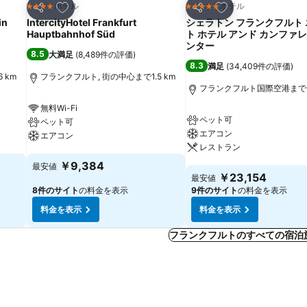
お気に入りに追加
お気に入りに追加
ホテル
ホテル
4 ホテルのランク
5 ホテルのランク
シェア
シェア
in
IntercityHotel Frankfurt
シェラトン フランクフルト
Hauptbahnhof Süd
ト ホテル アンド カンファレ
ンター
8.5
大満足
(
8,489件の評価
)
8.3
満足
(
34,409件の評価
)
 km
フランクフルト, 街の中心まで1.5 km
フランクフルト国際空港まで0.
無料Wi-Fi
ペット可
ペット可
エアコン
エアコン
レストラン
料金を表示
￥9,384
最安値
料金を表示
￥23,154
最安値
8件のサイト
の料金を表示
9件のサイト
の料金を表示
料金を表示
料金を表示
フランクフルトのすべての宿泊