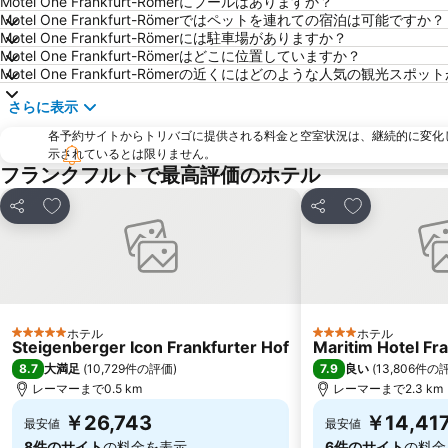
Motel One Frankfurt-Römerにプールはありますか？
Motel One Frankfurt-Römerではペットを連れての宿泊は可能ですか？
Motel One Frankfurt-Römerには駐車場がありますか？
Motel One Frankfurt-Römerはどこに位置していますか？
Motel One Frankfurt-Römerの近くにはどのような人気の観光スポ
さらに表示
各予約サイトからトリバゴに提供される料金と空室状況は、継続的に変化
示されているとは限りません。
フランクフルトで最高評価のホテル
お気に入りに追加
お気に入りに
シェア
シェア
ホテル
ホテル
5 ホテルのランク
4 ホテルのランク
Steigenberger Icon Frankfurter Hof
Maritim Hotel Fr
8.7
7.9
大満足
(
10,729件の評価
)
良い
(
13,806件の
レーマーまで0.5 km
レーマーまで2.3 km
￥26,743
￥14,41
最安値
最安値
8件のサイト
の料金を表示
6件のサイト
の料金