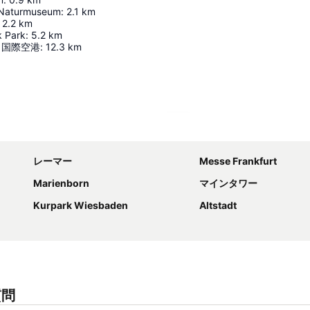
Naturmuseum
:
2.1
km
2.2
km
k Park
:
5.2
km
ト国際空港
:
12.3
km
地図を拡大
レーマー
Messe Frankfurt
Marienborn
マインタワー
Kurpark Wiesbaden
Altstadt
質問