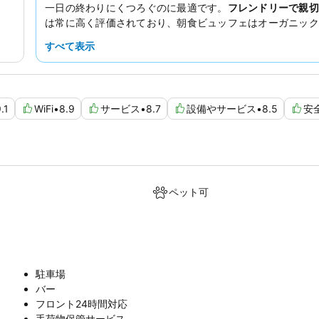
一日の終わりにくつろぐのに最適です。
フレンドリーで親切
は常に高く評価されており、朝食ビュッフェはオーガニック
質の高さと種類の豊富さで知られています。より静かな滞在
すべて表示
場合は、庭園に面した部屋をリクエストすることも可能です
.1
WiFi
•
8.9
サービス
•
8.7
設備やサービス
•
8.5
安
ペット可
駐車場
バー
フロント24時間対応
手荷物保管サービス