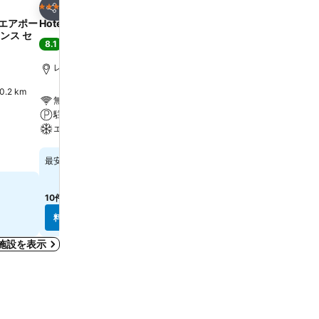
お気に入りに追加
お気に入りに追
ホテル
ホテル
4 ホテルのランク
4 ホテルのランク
シェア
シェア
 エアポー
Hotel Concorde
ホテル モノポール
ンス セ
8.1
7.7
満足
(
4,865件の評価
)
良い
(
9,148件の評価
)
レーマーまで1.3 km
レーマーまで1.4 km
2 km
無料Wi-Fi
無料Wi-Fi
駐車場
駐車場
エアコン
レストラン
料金を表示
料金を表示
￥10,185
￥13,847
最安値
最安値
10件のサイト
の料金を表示
9件のサイト
の料金を表示
料金を表示
料金を表示
施設を表示