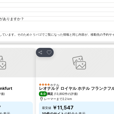
ットがありますか？
しています。そのためトリバゴでご覧になった情報と同じ内容が、移動先の予約サ
追加
お気に入りに追加
シェア
ホテル
4 ホテルのランク
ankfurt
レオナルド ロイヤル ホテル フランクフ
8.0
評価
)
満足
(
13,892件の評価
)
レーマーまで2.2 km
7
￥11,547
最安値
を表示
10件のサイト
の料金を表示