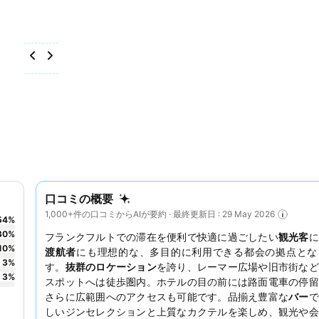
口コミの概要
1,000+件の口コミからAIが要約 · 最終更新日 : 29 May 2026
54
%
30
%
フランクフルトでの滞在を便利で快適に過ごしたい
観光客
に
10
%
渡航者
にも理想的な、多目的に利用できる都会の拠点とな
3
%
す。
抜群のロケーション
を誇り、レーマー広場や旧市街など
3
%
スポットへは徒歩圏内。ホテルの目の前には路面電車の停留
さらに広範囲へのアクセスも可能です。品揃え豊富な
バー
で
しいジンセレクションと上質なカクテルを楽しめ、観光や会