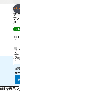
お気に入りに追加
お気に入りに追
ホテル
ホテル
4 ホテルのランク
4 ホテルのランク
シェア
シェア
ザ ウェスティン ボナヴェントゥル
Freehand Los Angeles
ホテル アンド スイーツ ロサンゼル
8.2
満足
(
13,389件の評価
)
ス
ロサンゼルス, 街の中心まで0
8.4
満足
(
19,161件の評価
)
Dodger Stadiumまで2.7 km
無料Wi-Fi
プール
プール
スパ
スパ
駐車場
￥14,475
最安値
￥31,722
最安値
9件のサイト
の料金を表示
9件のサイト
の料金を表示
料金を表示
料金を表示
施設を表示