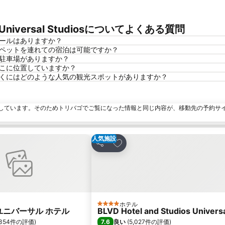
wood Universal Studiosについてよくある質問
udiosにプールはありますか？
 Studiosではペットを連れての宿泊は可能ですか？
udiosには駐車場がありますか？
tudiosはどこに位置していますか？
sal Studiosの近くにはどのような人気の観光スポットがありますか？
しています。そのためトリバゴでご覧になった情報と同じ内容が、移動先の予約サ
人気施設
りに追加
お気に入りに追加
シェア
ホテル
ンク
4 ホテルのランク
ユニバーサル ホテル
BLVD Hotel and Studios Univers
7.6
,354件の評価
)
良い
(
5,027件の評価
)