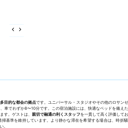
多目的な都会の拠点
です。ユニバーサル・スタジオやその他のロサン
、車でわずか8〜10分です。この宿泊施設には、快適なベッドを備え
ます。ゲストは、
親切で融通の利くスタッフ
を一貫して高く評価して
清掃基準を維持しています。より静かな滞在を希望する場合は、時折騒
い。