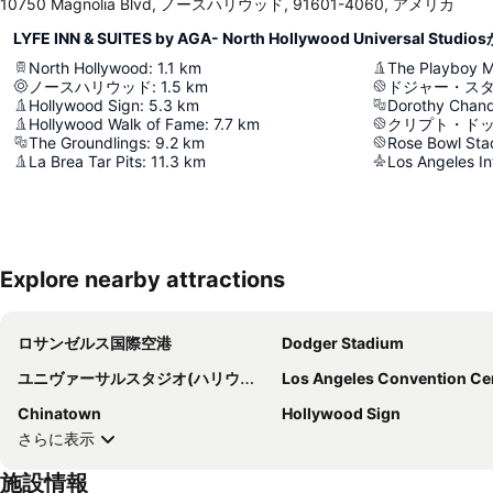
10750 Magnolia Blvd, ノースハリウッド, 91601-4060, アメリカ
LYFE INN & SUITES by AGA- North Hollywood Universal Stu
North Hollywood
:
1.1
km
The Playboy M
ノースハリウッド
:
1.5
km
ドジャー・ス
Hollywood Sign
:
5.3
km
Dorothy Chandl
Hollywood Walk of Fame
:
7.7
km
クリプト・ド
The Groundlings
:
9.2
km
Rose Bowl Sta
La Brea Tar Pits
:
11.3
km
Los Angeles In
Explore nearby attractions
ロサンゼルス国際空港
Dodger Stadium
ユニヴァーサルスタジオ(ハリウッド)
Los Angeles Convention Ce
Chinatown
Hollywood Sign
さらに表示
施設情報