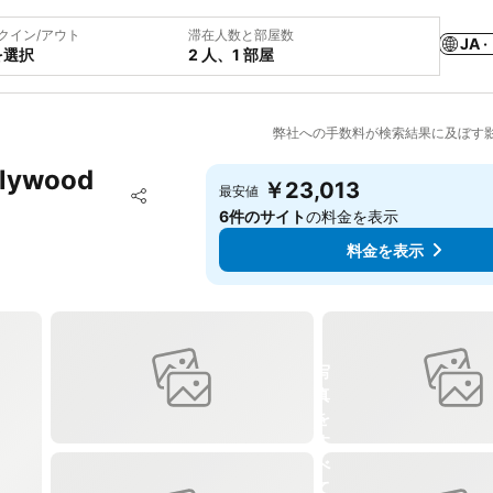
クイン/アウト
滞在人数と部屋数
JA ·
を選択
2 人、1 部屋
弊社への手数料が検索結果に及ぼす
llywood
￥23,013
お気に入りに追加
最安値
シェア
6件のサイト
の料金を表示
料金を表示