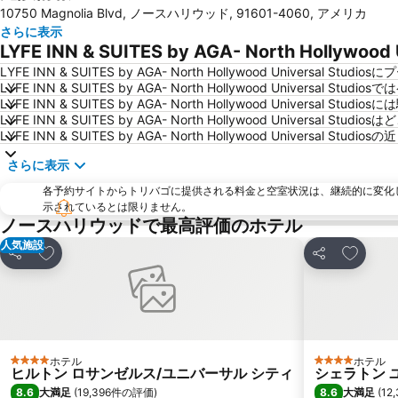
10750 Magnolia Blvd, ノースハリウッド, 91601-4060, アメリカ
さらに表示
LYFE INN & SUITES by AGA- North Holly
LYFE INN & SUITES by AGA- North Hollywood Universal St
LYFE INN & SUITES by AGA- North Hollywood Universal
LYFE INN & SUITES by AGA- North Hollywood Universal St
LYFE INN & SUITES by AGA- North Hollywood Universal S
LYFE INN & SUITES by AGA- North Hollywood Univer
さらに表示
各予約サイトからトリバゴに提供される料金と空室状況は、継続的に変化
示されているとは限りません。
ノースハリウッドで最高評価のホテル
人気施設
お気に入りに追加
お気に入
シェア
シェア
ホテル
ホテル
4 ホテルのランク
4 ホテルのラ
ヒルトン ロサンゼルス/ユニバーサル シティ
シェラトン 
8.6
8.6
大満足
(
19,396件の評価
)
大満足
(
12