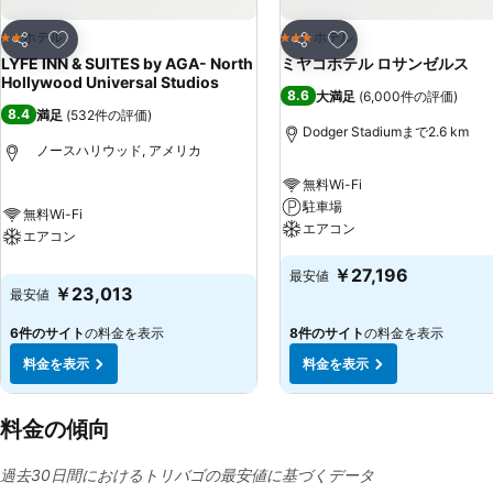
お気に入りに追加
お気に入りに追加
ホテル
ホテル
2 ホテルのランク
3 ホテルのランク
シェア
シェア
LYFE INN & SUITES by AGA- North
ミヤコホテル ロサンゼルス
Hollywood Universal Studios
8.6
大満足
(
6,000件の評価
)
8.4
満足
(
532件の評価
)
Dodger Stadiumまで2.6 km
ノースハリウッド, アメリカ
無料Wi-Fi
駐車場
無料Wi-Fi
エアコン
エアコン
￥27,196
最安値
￥23,013
最安値
6件のサイト
の料金を表示
8件のサイト
の料金を表示
料金を表示
料金を表示
料金の傾向
過去30日間におけるトリバゴの最安値に基づくデータ