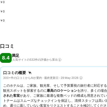
￥0
￥0
￥0
口コミ
満足
8.4
人気サイトの532件の評価から算出
口コミの概要
300+件の口コミからAIが要約 · 最終更新日 : 29 May 2026
このホテルは、ご家族、観光客、そして予算重視の旅行者に対応する
観光スポットを探索するのに
最高のロケーション
を誇り、多くの場合
された客室
があり、ご家族に最適な複数ベッドの構成も用意されてい
トチームはスムーズなチェックインを保証し、清掃スタッフは高い
め、通りに面していない客室をリクエストすることを検討してくださ