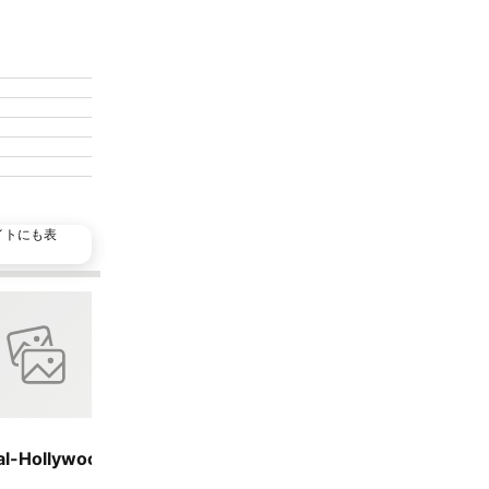
イトにも表
人気施設
お気に入
シェア
ホテル
3 ホテルのラン
al-Hollywood, an Ascend Collection Hotel
El Royale Hot
9.1
大満足
(
3,6