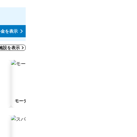
スタジオシティ,
￥24,
最安値
7件のサイト
の
料金を表示
施設を表示
モーテル