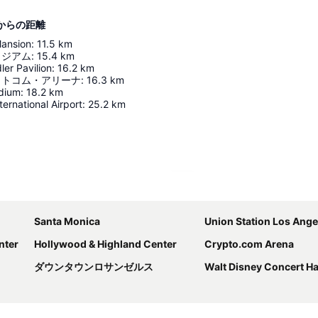
diosからの距離
ansion
:
11.5
km
タジアム
:
15.4
km
er Pavilion
:
16.2
km
ットコム・アリーナ
:
16.3
km
dium
:
18.2
km
ternational Airport
:
25.2
km
地図を拡大
Santa Monica
Union Station Los Ange
nter
Hollywood & Highland Center
Crypto.com Arena
ダウンタウンロサンゼルス
Walt Disney Concert Ha