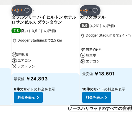
お気に入りに追加
お気に入りに追加
ホテル
ホテル
4 ホテルのランク
3 ホテルのランク
シェア
シェア
ダブルツリー バイ ヒルトン ホテル
カワダ ホテル
ロサンゼルス ダウンタウン
6.9
(
4,261件の評価
)
7.8
良い
(
10,511件の評価
)
Dodger Stadiumまで2.4 km
Dodger Stadiumまで2.5 km
無料Wi-Fi
駐車場
駐車場
エアコン
エアコン
レストラン
￥18,691
最安値
￥24,893
最安値
6件のサイト
の料金を表示
10件のサイト
の料金を表示
料金を表示
料金を表示
ノースハリウッドのすべての宿泊