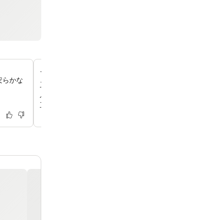
ご家族向けの多人数部屋
安らかな
ご家族でのご滞在にぴったりの広々としたお部屋をご用意
す。キングサイズベッド複数台のお部屋や、キングサイズ
ベッドが備わったお部屋など、皆さまで快適にお休みいた
工夫を凝らしております。