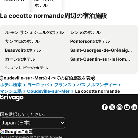
ホテル
La cocotte normande周辺の宿泊施設
ル モン サン ミシェルのホテル
レンヌのホテル
サンマロのホテル
Pontorsonのホテル
Beauvoirのホテル
Saint-Georges-de-Gréhaigneのホテル
カーンのホテル
Saint-Quentin-sur-le Hommeのホテル
シャントピーのホテル
Coudeville-sur-Merのすべての宿泊施設を表示
ホテル検索
ヨーロッパ
フランス
バス ノルマンディー
マンシュ県
Coudeville-sur-Mer
La cocotte normande
Facebook
Twitter
Insta
Yo
国を選択してください。
Googleに追加
トリバゴの結果を簡単に確認: Google上