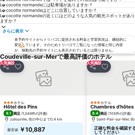
La cocotte normandeには駐車場がありますか？
La cocotte normandeはどこに位置していますか？
La cocotte normandeの近くにはどのような人気の観光スポットがあり
ますか？
さらに表示
各予約サイトからトリバゴに提供される料金と空室状況は、継続的に
変化しています。そのためトリバゴでご覧になった情報と同じ内容
が、移動先の予約サイトにも表示されているとは限りません。
Coudeville-sur-Merで最高評価のホテル
人気施設
人気施設
シェア
お気に入りに追加
シェア
お気に入りに
ホテル
ホテル
3 ホテルのランク
3 ホテルのランク
Hôtel des Pins
Chambres d'hôtes 
8.1
8.4
満足
(
1,549件の評価
)
満足
(
105件の評価
)
Jullouville, 街の中心まで0.4 km
Saint-Pair-sur-Mer
正確な料金を確認す
￥10,887
最安値
してください