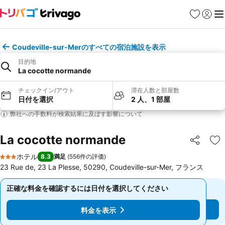
お気に入り
ログイ
メ
Coudeville-sur-Merのすべての宿泊施設を表示
目的地
La cocotte normande
チェックイン/アウト
滞在人数と部屋数
日付を選択
2 人、1 部屋
弊社への手数料が検索結果に及ぼす影響について
La cocotte normande
シェア
お
ホテル
8.3
満足
(
556件の評価
)
3 ホテルのランク
23 Rue de, 23 La Plesse, 50290, Coudeville-sur-Mer, フランス
正確な料金を確認するには日付を選択してください
正確な料金を確認するには日付を選択してください
料金を表示
料金を表示