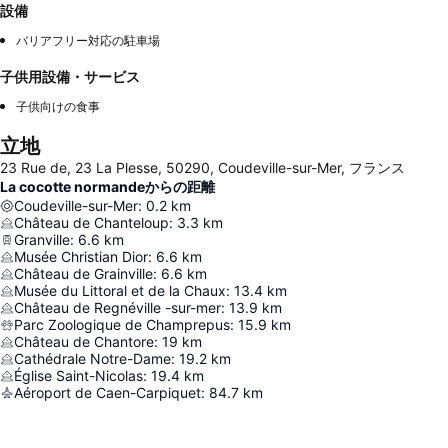
設備
バリアフリー対応の駐車場
子供用設備・サービス
子供向けの食事
立地
23 Rue de, 23 La Plesse, 50290, Coudeville-sur-Mer, フランス
La cocotte normandeからの距離
Coudeville-sur-Mer
:
0.2
km
Château de Chanteloup
:
3.3
km
Granville
:
6.6
km
Musée Christian Dior
:
6.6
km
Château de Grainville
:
6.6
km
Musée du Littoral et de la Chaux
:
13.4
km
Château de Regnéville -sur-mer
:
13.9
km
Parc Zoologique de Champrepus
:
15.9
km
Château de Chantore
:
19
km
Cathédrale Notre-Dame
:
19.2
km
Église Saint-Nicolas
:
19.4
km
Aéroport de Caen-Carpiquet
:
84.7
km