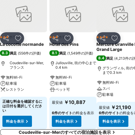
ホテル
ホテル
ホテル
3 ホテルのランク
3 ホテルのランク
4 ホテルのランク
シェア
お気に入りに追加
シェア
お気に入りに追加
シェア
お気に入
La cocotte normande
Hôtel des Pins
Mercure Granville 
Grand Large
8.3
8.1
満足
(
556件の評価
)
満足
(
1,549件の評価
)
8.4
満足
(
4,213件の
Coudeville-sur-Mer,
Jullouville, 街の中心まで
フランス
0.4 km
グランヴィル, 街の
まで0.3 km
無料Wi-Fi
無料Wi-Fi
無料Wi-Fi
駐車場
駐車場
スパ
レストラン
ペット可
駐車場
正確な料金を確認するに
￥10,887
最安値
は日付を選択してくださ
￥21,190
最安値
い
6件のサイト
の料金を表示
6件のサイト
の料金を
料金を表示
料金を表示
料金を表示
Coudeville-sur-Merのすべての宿泊施設を表示