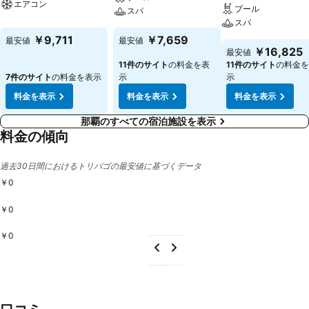
エアコン
プール
スパ
スパ
￥9,711
￥7,659
最安値
最安値
￥16,825
最安値
11件のサイト
の料金を表
11件のサイト
の料金を
7件のサイト
の料金を表示
示
示
料金を表示
料金を表示
料金を表示
那覇のすべての宿泊施設を表示
料金の傾向
過去30日間におけるトリバゴの最安値に基づくデータ
￥0
￥0
￥0