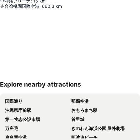
沖縄アリーナ
:
16
km
台湾桃園国際空港
:
660.3
km
Explore nearby attractions
地図を拡大
国際通り
那覇空港
沖縄県庁前駅
おもろまち駅
第一牧志公設市場
首里城
万座毛
ぎのわん海浜公園 屋外劇場
慶良間空港
阿波連ビーチ