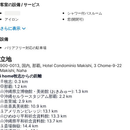
客室の設備 / サービス
シャワー付バスルーム
アイロン
窓(開閉可)
さらに表示
設備
バリアフリー対応の駐車場
立地
900-0013, 国内, 那覇, Hotel Condominio Makishi, 3 Chome-9-22
Makishi, Naha
i home牧志からの距離
牧志
:
0.3
km
那覇
:
1.2
km
沖縄県立博物館・美術館 (おきみゅー)
:
1.3
km
沖縄セルラースタジアム那覇
:
2.2
km
首里城
:
2.9
km
佐喜真美術館
:
10.9
km
アメリカンビレッジ
:
13.1
km
ひめゆり平和祈念資料館
:
13.3
km
沖縄県平和祈念資料館
:
13.7
km
斎場御嶽
:
14.4
km