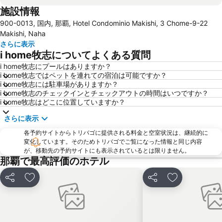
施設情報
平和記念公園‐糸満市
琉球王国のグスク及び関連遺産群
900-0013, 国内, 那覇, Hotel Condominio Makishi, 3 Chome-9-22
Fukushu-en Garden
Odd Land
Makishi, Naha
Tomari Iyumachi
Okinawa Prefectural Museum and Art Museum
さらに表示
i home牧志についてよくある質問
Shureimon
Heiwadori
i home牧志にプールはありますか？
i home牧志ではペットを連れての宿泊は可能ですか？
i home牧志には駐車場がありますか？
i home牧志のチェックインとチェックアウトの時間はいつですか？
i home牧志はどこに位置していますか？
さらに表示
各予約サイトからトリバゴに提供される料金と空室状況は、継続的に
変化しています。そのためトリバゴでご覧になった情報と同じ内容
が、移動先の予約サイトにも表示されているとは限りません。
那覇で最高評価のホテル
シェア
お気に入りに追加
シェア
お気に入りに