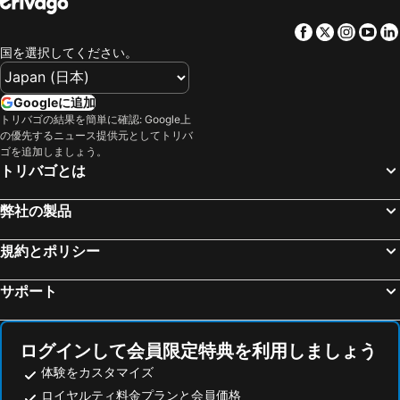
Facebook
Twitter
Insta
Yo
国を選択してください。
Googleに追加
トリバゴの結果を簡単に確認: Google上
の優先するニュース提供元としてトリバ
ゴを追加しましょう。
トリバゴとは
弊社の製品
規約とポリシー
サポート
ログインして会員限定特典を利用しましょう
体験をカスタマイズ
ロイヤルティ料金プランと会員価格