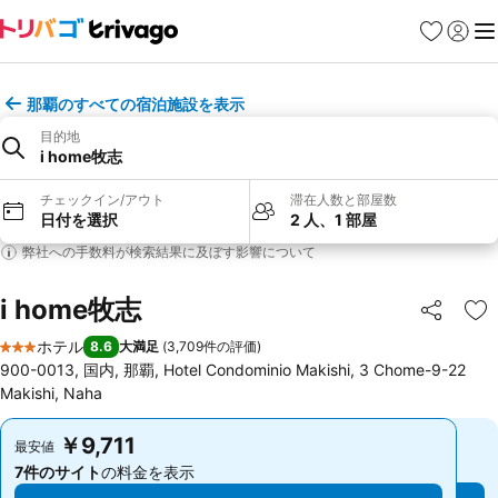
お気に入り
ログイ
メ
那覇のすべての宿泊施設を表示
目的地
i home牧志
チェックイン/アウト
滞在人数と部屋数
日付を選択
2 人、1 部屋
弊社への手数料が検索結果に及ぼす影響について
i home牧志
シェア
お
ホテル
8.6
大満足
(
3,709件の評価
)
3 ホテルのランク
900-0013, 国内, 那覇, Hotel Condominio Makishi, 3 Chome-9-22
Makishi, Naha
￥9,711
￥9,711
最安値
最安値
7件のサイト
の料金を表示
7件のサイト
の料金を表示