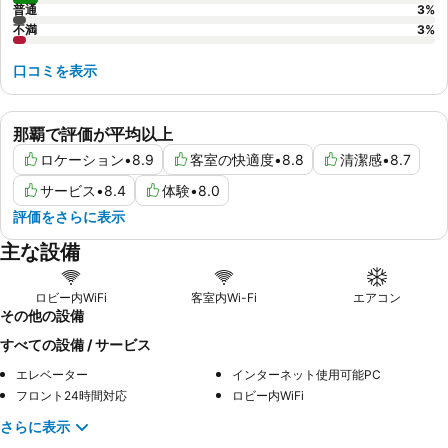
普通
3
%
不満
3
%
口コミを表示
那覇で評価が平均以上
ロケーション
•
8.9
客室の快適度
•
8.8
清潔感
•
8.7
サービス
•
8.4
体験
•
8.0
評価をさらに表示
主な設備
ロビー内WiFi
客室内Wi-Fi
エアコン
その他の設備
すべての設備 / サービス
エレベーター
インターネット使用可能PC
フロント24時間対応
ロビー内WiFi
さらに表示