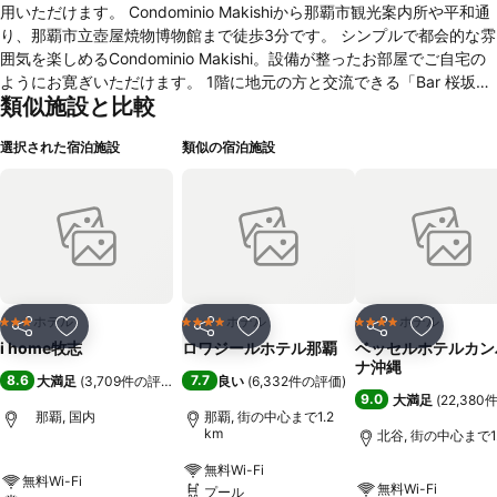
用いただけます。 Condominio Makishiから那覇市観光案内所や平和通
り、那覇市立壺屋焼物博物館まで徒歩3分です。 シンプルで都会的な雰
囲気を楽しめるCondominio Makishi。設備が整ったお部屋でご自宅の
ようにお寛ぎいただけます。 1階に地元の方と交流できる「Bar 桜坂
類似施設と比較
Vicolo」がございます。また周辺には気軽に美味しいお肉を食べられる
「県民ステーキ国際通り店」や、沖縄の家庭料理を堪能できる「カラカ
選択された宿泊施設
類似の宿泊施設
ラ」があります。 客室はツインベッドルーム、ダブルベッドルーム、
バリアフリールームが用意されています。 明るい雰囲気のお部屋で、
室内に空気清浄機、冷暖房機、32インチ液晶テレビ、DVDプレイヤ
ー、アロマディフューザー、チェア、ラウンドテーブル、キッチン、洗
濯機、乾燥機などが完備されています。またお布団セットの貸出しも実
施しています。
ホテル
ホテル
ホテル
3 ホテルのランク
4 ホテルのランク
4 ホテルのランク
シェア
お気に入りに追加
シェア
お気に入りに追加
シェア
お気に入
i home牧志
ロワジールホテル那覇
ベッセルホテルカン
ナ沖縄
8.6
7.7
大満足
(
3,709件の評価
)
良い
(
6,332件の評価
)
9.0
大満足
(
22,38
那覇, 国内
那覇, 街の中心まで1.2
km
北谷, 街の中心まで1.
無料Wi-Fi
無料Wi-Fi
無料Wi-Fi
プール