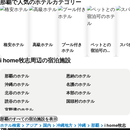
那覇で人気のホテルカテゴリー
ス
格安ホテル
高級ホテル
プール付き
ペットとの
スパ
ホテル
宿泊可のホ
テル
i home牧志周辺の宿泊施設
那覇のホテル
恩納のホテル
沖縄のホテル
名護のホテル
北谷のホテル
本部のホテル
読谷のホテル
国頭村のホテル
宜野湾のホテル
那覇のすべての宿泊施設を表示
ホテル検索
アジア
国内
冲縄地方
沖縄
那覇
i home牧志