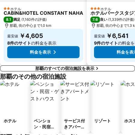
ホテル
ホテル
2 ホテルのランク
3 ホテルのランク
CABIN&HOTEL CONSTANT NAHA
ホテルパークスタジ
8.1
7.6
満足
(
1,160件の評価
)
良い
(
1,339件の評価
)
那覇, 街の中心まで1.0 km
那覇, 街の中心まで1.3 
￥4,605
￥6,541
最安値
最安値
8件のサイト
の料金を表示
9件のサイト
の料金を
料金を表示
料金を表
那覇のすべての宿泊施設を表示
那覇のその他の宿泊施設
ホテル
ペンショ
サービス付
リゾート
ホス
ン・民宿・
きアパート
ゲストハウ
メント