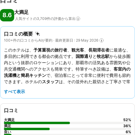
口コミ
大満足
8.6
人気サイトの3,709件の評価から算出
口コミの概要
100+件の口コミからAIが要約 · 最終更新日 : 29 May 2026
このホテルは、
予算重視の旅行者
、
観光客
、
長期滞在者
に最適な、
多目的に利用できる都会の拠点です。
国際通り
と
牧志駅
から徒歩圏
内という抜群のロケーションにあり、那覇市の活気ある雰囲気や公
共交通機関へのアクセスも簡単です。特筆すべき設備は、
客室内の
洗濯機と簡易キッチン
で、宿泊客にとって非常に便利で費用も節約
できます。ホテルの
スタッフ
は、その並外れた親切さと丁寧さで常
に高い評価を得ており、温かく効率的な滞在を約束します。最高の
すべて表示
快適さのために、賑やかな周辺地域の騒音を最小限に抑えるため、
庭に面した部屋をリクエストすることをお勧めします。
口コミ
大満足
52
%
満足
36
%
良い
6
%