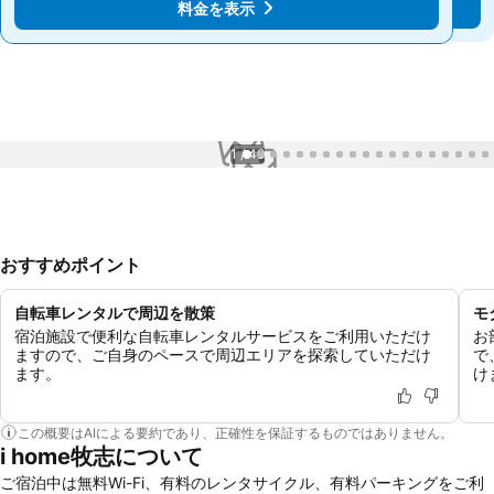
料金を表示
料金を表示
1 / 49
おすすめポイント
自転車レンタルで周辺を散策
モ
宿泊施設で便利な自転車レンタルサービスをご利用いただけ
お
ますので、ご自身のペースで周辺エリアを探索していただけ
で
ます。
け
この概要はAIによる要約であり、正確性を保証するものではありません。
i home牧志について
ご宿泊中は無料Wi-Fi、有料のレンタサイクル、有料パーキングをご利