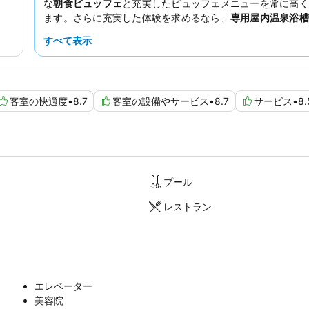
な
朝食ビュッフェ
と充実したビュッフェメニューを常に高く
ます。さらに充実した体験を求めるなら、
専用屋内温泉浴槽
を予約して、プライベートなスパ体験を満喫してみてはいか
すべて表示
か。
客室の快適度
•
8.7
客室の設備やサービス
•
8.7
サービス
•
8.
プール
レストラン
エレベーター
美容院