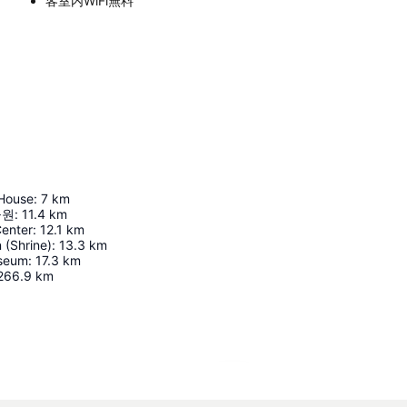
客室内WiFi無料
House
:
7
km
공원
:
11.4
km
enter
:
12.1
km
(Shrine)
:
13.3
km
seum
:
17.3
km
266.9
km
地図を拡大