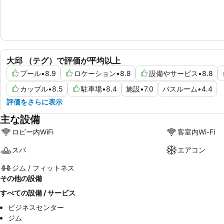
大邱 （テグ）で評価が平均以上
プール
•
8.9
ロケーション
•
8.8
設備やサービス
•
8.8
カップル
•
8.5
駐車場
•
8.4
施設
•
7.0
バスルーム
•
4.4
評価をさらに表示
主な設備
ロビー内WiFi
客室内Wi-Fi
スパ
エアコン
ジム / フィットネス
その他の設備
すべての設備 / サービス
ビジネスセンター
ジム