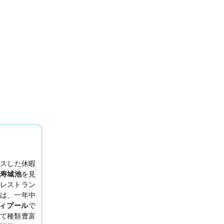
スした休暇
寿城池
を見
レストラン
は、一年中
ィプール
で
て種類豊富