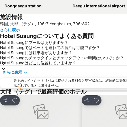
Dongdaegu station
Daegu international airport
施設情報
韓国, 大邱 （テグ）, 106-7 Yonghak-ro, 706-802
さらに表示
Hotel Susungについてよくある質問
Hotel Susungにプールはありますか？
Hotel Susungではペットを連れての宿泊は可能ですか？
Hotel Susungには駐車場がありますか？
Hotel Susungのチェックインとチェックアウトの時間はいつですか？
Hotel Susungはどこに位置していますか？
さらに表示
各予約サイトからトリバゴに提供される料金と空室状況は、継続的に変化
示されているとは限りません。
大邱 （テグ）で最高評価のホテル
お気に入りに追加
お気に入りに追
シェア
シェア