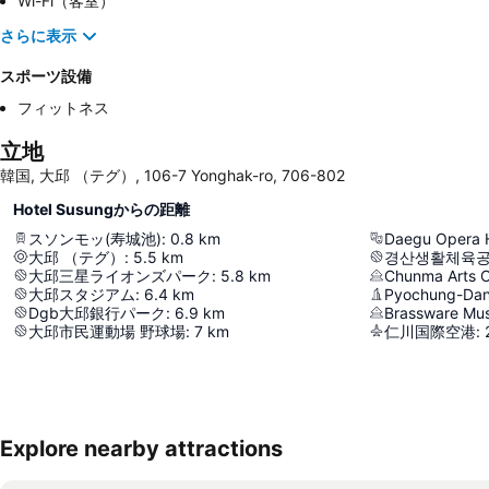
Wi-Fi（客室）
さらに表示
スポーツ設備
フィットネス
立地
韓国, 大邱 （テグ）, 106-7 Yonghak-ro, 706-802
Hotel Susungからの距離
スソンモッ(寿城池)
:
0.8
km
Daegu Opera 
大邱 （テグ）
:
5.5
km
경산생활체육
大邱三星ライオンズパーク
:
5.8
km
Chunma Arts C
大邱スタジアム
:
6.4
km
Pyochung-Dan 
Dgb大邱銀行パーク
:
6.9
km
Brassware Mu
大邱市民運動場 野球場
:
7
km
仁川国際空港
:
Explore nearby attractions