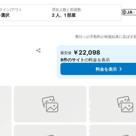
クイン/アウト
滞在人数と部屋数
JA ·
を選択
2 人、1 部屋
弊社への手数料が検索結果に及ぼす
お気に入りに追加
￥22,098
最安値
シェア
8件のサイト
の料金を表示
料金を表示