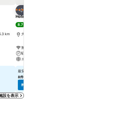
お気に入りに追加
お気に入りに追
ホテル
ホテル
3 ホテルのランク
3 ホテルのランク
シェア
シェア
Hotel Insomnia
Rivertain Hotel
8.7
9.1
大満足
(
1,155件の評価
)
大満足
(
2,994件の評価
)
3 km
大邱 （テグ）, 街の中心まで0.7 km
大邱 （テグ）, 街の中心まで
無料Wi-Fi
無料Wi-Fi
駐車場
駐車場
エアコン
エアコン
￥7,603
￥8,728
最安値
最安値
8件のサイト
の料金を表示
9件のサイト
の料金を表示
料金を表示
料金を表示
施設を表示