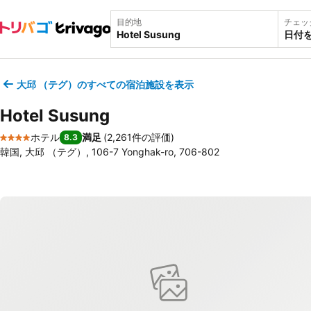
目的地
チェッ
日付
大邱 （テグ）のすべての宿泊施設を表示
Hotel Susung
ホテル
満足
(
2,261件の評価
)
8.3
4 ホテルのランク
韓国, 大邱 （テグ）, 106-7 Yonghak-ro, 706-802