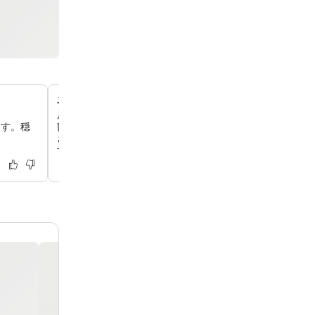
ユニークなデザインの広々としたお部屋
居心地の良いゲストルームで、特別な時間をお過ごしいた
ます。穏
部のお部屋には、バルコニーやテラスといったユニークな
されており、ゆったりとおくつろぎいただける十分な広さ
す。