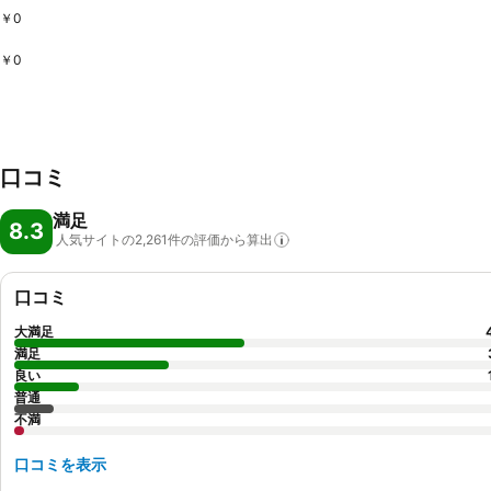
￥0
￥0
口コミ
満足
8.3
人気サイトの2,261件の評価から算出
口コミ
大満足
満足
良い
普通
不満
口コミを表示