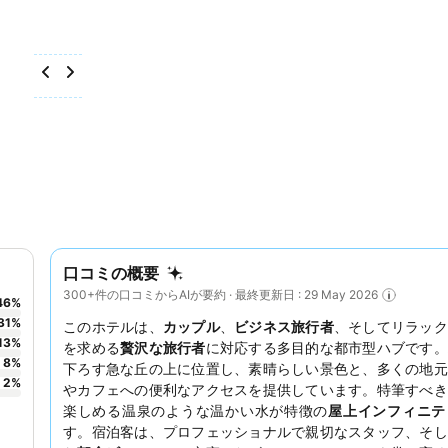
口コミの概要
300+件の口コミからAIが要約 · 最終更新日 : 29 May 2026
46
%
31
%
このホテルは、
カップル
、
ビジネス旅行者
、そしてリラック
13
%
を求める
贅沢な旅行者
に対応する多目的な都市型ハブです。
8
%
下ろす急な丘の上に位置し、素晴らしい景色と、多くの地元
2
%
やカフェへの便利なアクセスを提供しています。特筆すべき
楽しめる温泉のような温かい水が特徴の
屋上インフィニテ
す。宿泊客は、プロフェッショナルで親切なスタッフ、そし