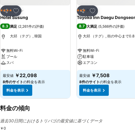
お気に入りに追加
お気に入りに追加
ホテル
ホテル
4 ホテルのランク
3 ホテルのランク
シェア
シェア
Hotel Susung
Toyoko Inn Daegu Dongseo
8.3
8.7
満足
(
2,261件の評価
)
大満足
(
5,566件の評価
)
大邱 （テグ）, 韓国
大邱 （テグ）, 街の中心まで0.8 
無料Wi-Fi
無料Wi-Fi
プール
駐車場
スパ
エアコン
￥22,098
￥7,508
最安値
最安値
8件のサイト
の料金を表示
8件のサイト
の料金を表示
料金を表示
料金を表示
料金の傾向
過去30日間におけるトリバゴの最安値に基づくデータ
￥0