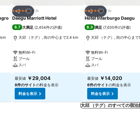
お気に入りに追加
お気に入りに追加
ホテル
ホテル
5 ホテルのランク
5 ホテルのランク
シェア
シェア
ngro
Daegu Marriott Hotel
Hotel Interburgo Daegu
8.7
8.3
大満足
(
2,454件の評価
)
満足
(
7,630件の評価
)
km
大邱 （テグ）, 街の中心まで2.4 km
大邱 （テグ）, 街の中心まで5.
無料Wi-Fi
無料Wi-Fi
プール
プール
スパ
スパ
￥29,004
￥14,020
最安値
最安値
8件のサイト
の料金を表示
6件のサイト
の料金を表示
料金を表示
料金を表示
大邱 （テグ）のすべての宿泊