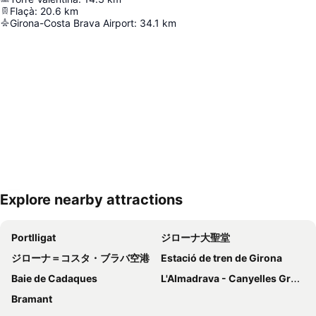
Flaçà
:
20.6
km
Girona-Costa Brava Airport
:
34.1
km
Explore nearby attractions
地図を拡大
Portlligat
ジローナ大聖堂
ジローナ＝コスタ・ブラバ空港
Estació de tren de Girona
Baie de Cadaques
L'Almadrava - Canyelles Grosses
Bramant