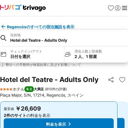
お気に入り
ログイ
メ
Regencósのすべての宿泊施設を表示
目的地
Hotel del Teatre - Adults Only
チェックイン/アウト
滞在人数と部屋数
日付を選択
2 人、1 部屋
弊社への手数料が検索結果に及ぼす影響について
Hotel del Teatre - Adults Only
シェア
お
ホテル
9.2
大満足
(
810件の評価
)
4 ホテルのランク
Plaça Major, S/N, 17214, Regencós, スペイン
￥26,609
￥26,609
最安値
最安値
2件のサイト
の料金を表示
2件のサイト
の料金を表示
料金を表示
料金を表示