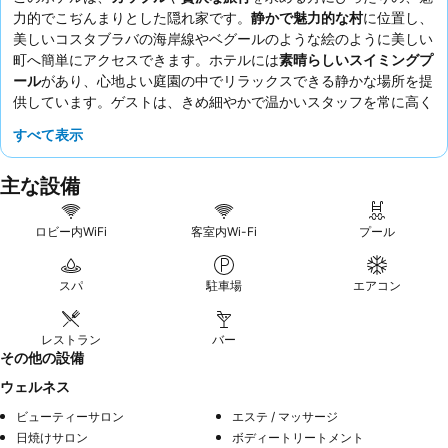
力的でこぢんまりとした隠れ家です。
静かで魅力的な村
に位置し、
美しいコスタブラバの海岸線やベグールのような絵のように美しい
町へ簡単にアクセスできます。ホテルには
素晴らしいスイミングプ
ール
があり、心地よい庭園の中でリラックスできる静かな場所を提
供しています。ゲストは、きめ細やかで温かいスタッフを常に高く
評価しており、新鮮な地元食材を使った
驚くほど忘れられない朝食
すべて表示
は、料理のハイライトです。より良い体験のために、静かな雰囲気
と愛情を込めて整えられた広々とした客室が特徴の歴史的建造物内
主な設備
の部屋をリクエストしてみてはいかがでしょうか。
ロビー内WiFi
客室内Wi-Fi
プール
スパ
駐車場
エアコン
レストラン
バー
その他の設備
ウェルネス
ビューティーサロン
エステ / マッサージ
日焼けサロン
ボディートリートメント