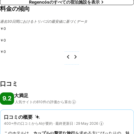
Regencósのすべての宿泊施設を表示
料金の傾向
過去30日間におけるトリバゴの最安値に基づくデータ
￥0
￥0
￥0
口コミ
大満足
9.2
人気サイトの810件の評価から算出
口コミの概要
400+件の口コミからAIが要約 · 最終更新日 : 29 May 2026
このホテルは、
カップル
や
贅沢な旅行
を求める方にぴったりの、魅