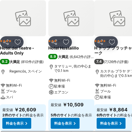
ホテル
ホテル
ホテル
4 ホテルのランク
3 ホテルのランク
4 ホテルのランク
シェア
お気に入りに追加
シェア
お気に入りに追加
シェア
お気に入
Hotel del Teatre -
Hotel Hostalillo
H トップ プラッチャ
Adults Only
ーク
8.9
大満足
(
6,642件の評価
)
9.2
7.4
大満足
(
810件の評価
)
(
7,126件の評価
)
タマリュー, 街の中心ま
で0.1 km
Regencós, スペイン
カステル プラヤ デ 
街の中心まで0.5 k
無料Wi-Fi
無料Wi-Fi
無料Wi-Fi
駐車場
プール
プール
エアコン
スパ
駐車場
￥10,509
最安値
￥26,609
￥8,864
最安値
最安値
2件のサイト
の料金を表示
5件のサイト
の料金を表示
6件のサイト
の料金を
料金を表示
料金を表示
料金を表示