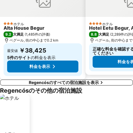
ホテル
ホテル
3 ホテルのランク
4 ホテルのランク
Alta House Begur
Hotel Eetu Begur, A
9.2
8.8
大満足
(
1,485件の評価
)
大満足
(
2,289件の評
ベグール, 街の中心まで0.2 km
ベグール, 街の中心まで1.
正確な料金を確認す
￥38,425
最安値
てください
5件のサイト
の料金を表示
料金を
料金を表示
Regencósのすべての宿泊施設を表示
Regencósのその他の宿泊施設