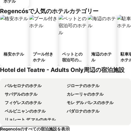
ホテル
Regencósで人気のホテルカテゴリー
格安ホテル
プール付き
ペットとの
海辺のホテ
駐車
ホテル
宿泊可のホ
ル
ホテ
テル
Hotel del Teatre - Adults Only周辺の宿泊施設
バルセロナのホテル
ジローナのホテル
サバデルのホテル
カレーリャのホテル
フィゲレスのホテル
モレ デル バレスのホテル
ペルピニャンのホテル
バダロナのホテル
リョレート デ マルのホテル
Regencósのすべての宿泊施設を表示