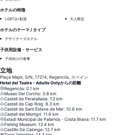
ホテルの特徴
LGBTQ+歓迎
大人限定
ホテルのテーマ / タイプ
デザイナーズホテル
子供用設備・サービス
子供向けの食事
立地
Plaça Major, S/N, 17214, Regencós, スペイン
Hotel del Teatre - Adults Onlyからの距離
Regencós
:
0.1
km
Museo Del Corcho
:
3.8
km
Castell de Peratallada
:
7.2
km
Castell de Cap Roig
:
8.3
km
Castell de Sant Esteve de Mar
:
10.6
km
Castell del Montgrí
:
11.6
km
Estadi Municipal de Palamós - Costa Brava
:
11.7
km
Fishing Museum
:
12.4
km
Castillo De Calonge
:
12.7
km
Torre Valentina
:
14.3
km