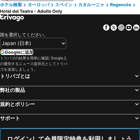
ホテル検索
ヨーロッパ
スペイン
カタルーニャ
Regencós
Hotel del Teatre - Adults Only
Facebook
Twitter
Insta
Yo
国を選択してください。
Googleに追加
トリバゴの結果を簡単に確認: Google上
の優先するニュース提供元としてトリバ
ゴを追加しましょう。
トリバゴとは
弊社の製品
規約とポリシー
サポート
ログインして会員限定特典を利用しましょう