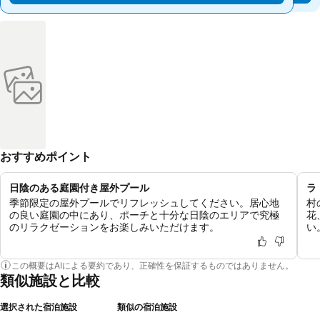
おすすめポイント
日陰のある庭園付き屋外プール
ラ
季節限定の屋外プールでリフレッシュしてください。居心地
村
の良い庭園の中にあり、ポーチと十分な日陰のエリアで究極
花
のリラクゼーションをお楽しみいただけます。
い
この概要はAIによる要約であり、正確性を保証するものではありません。
類似施設と比較
選択された宿泊施設
類似の宿泊施設