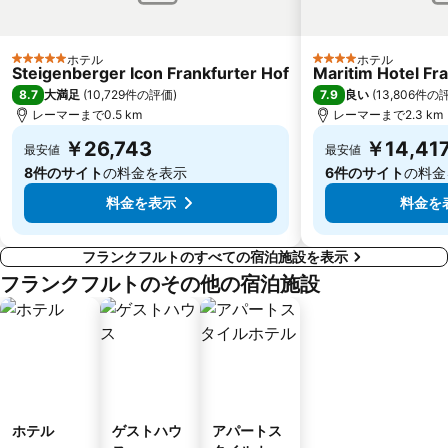
Schierstein
Taunuswunderland
Schiffenberg Monastery
ホテル
ホテル
5 ホテルのランク
4 ホテルのランク
Steigenberger Icon Frankfurter Hof
Maritim Hotel Fr
8.7
7.9
大満足
(
10,729件の評価
)
良い
(
13,806件の
レーマーまで0.5 km
レーマーまで2.3 km
￥26,743
￥14,41
最安値
最安値
8件のサイト
の料金を表示
6件のサイト
の料金
料金を表示
料金を
フランクフルトのすべての宿泊施設を表示
フランクフルトのその他の宿泊施設
ホテル
ゲストハウ
アパートス