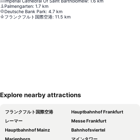
Imperial Cathedral Of Saint Bartholomew
:
1.6
km
Palmengarten
:
1.7
km
Deutsche Bank Park
:
4.7
km
フランクフルト国際空港
:
11.5
km
Explore nearby attractions
地図を拡大
フランクフルト国際空港
Hauptbahnhof Frankfurt
レーマー
Messe Frankfurt
Hauptbahnhof Mainz
Bahnhofsviertel
Marienborn
マインタワー