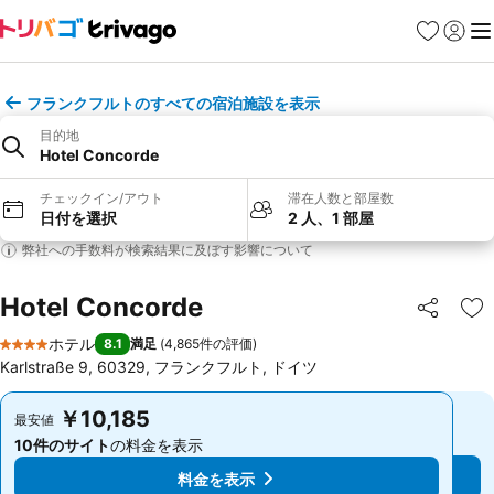
お気に入り
ログイ
メ
フランクフルトのすべての宿泊施設を表示
目的地
Hotel Concorde
チェックイン/アウト
滞在人数と部屋数
日付を選択
2 人、1 部屋
弊社への手数料が検索結果に及ぼす影響について
Hotel Concorde
シェア
お
ホテル
8.1
満足
(
4,865件の評価
)
4 ホテルのランク
Karlstraße 9, 60329, フランクフルト, ドイツ
￥10,185
￥10,185
最安値
最安値
10件のサイト
の料金を表示
10件のサイト
の料金を表示
料金を表示
料金を表示