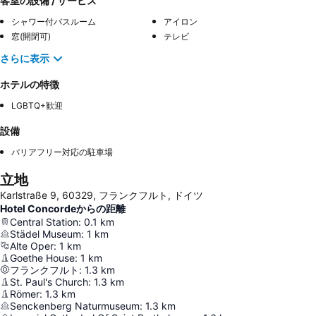
客室の設備 / サービス
シャワー付バスルーム
アイロン
窓(開閉可)
テレビ
さらに表示
ホテルの特徴
LGBTQ+歓迎
設備
バリアフリー対応の駐車場
立地
Karlstraße 9, 60329, フランクフルト, ドイツ
Hotel Concordeからの距離
Central Station
:
0.1
km
Städel Museum
:
1
km
Alte Oper
:
1
km
Goethe House
:
1
km
フランクフルト
:
1.3
km
St. Paul's Church
:
1.3
km
Römer
:
1.3
km
Senckenberg Naturmuseum
:
1.3
km