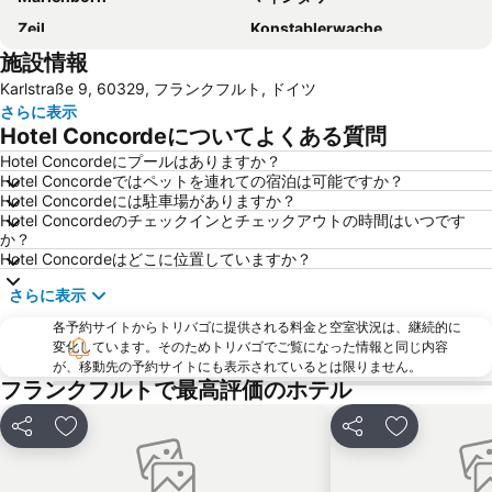
Zeil
Konstablerwache
施設情報
Kurpark Wiesbaden
Altstadt
Karlstraße 9, 60329, フランクフルト, ドイツ
Nordwestzentrum
Darmstadt-Ost
さらに表示
Museumsufer Frankfurt am Main
Nordend-West
Hotel Concordeについてよくある質問
Ginnheim
Ostend
Hotel Concordeにプールはありますか？
Hotel Concordeではペットを連れての宿泊は可能ですか？
Frankfurter Berg
Höchst
Hotel Concordeには駐車場がありますか？
Wiesbadener Sternschnuppenmarkt
Neroberg
Hotel Concordeのチェックインとチェックアウトの時間はいつです
か？
Drais
Frankfurt Book Fair
Hotel Concordeはどこに位置していますか？
Innenstadt
Westend-Nord
さらに表示
Hauptbahnhof Wiesbaden
Biebrich
各予約サイトからトリバゴに提供される料金と空室状況は、継続的に
Europaviertel
Bruchwegstadion
変化しています。そのためトリバゴでご覧になった情報と同じ内容
が、移動先の予約サイトにも表示されているとは限りません。
Kinder Museum
My Zeil
フランクフルトで最高評価のホテル
聖バルトロメウス大聖堂
Tigerpalast
シェア
お気に入りに追加
シェア
お気に入り
Come In
Darmstadt-Mitte
Darmstadt-West
Kurhaus