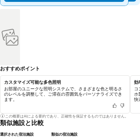
おすすめポイント
カスタマイズ可能な多色照明
効
お部屋のユニークな照明システムで、さまざまな色と明るさ
コ
のレベルを調整して、ご滞在の雰囲気をパーソナライズでき
ホ
ます。
快
この概要はAIによる要約であり、正確性を保証するものではありません。
類似施設と比較
選択された宿泊施設
類似の宿泊施設