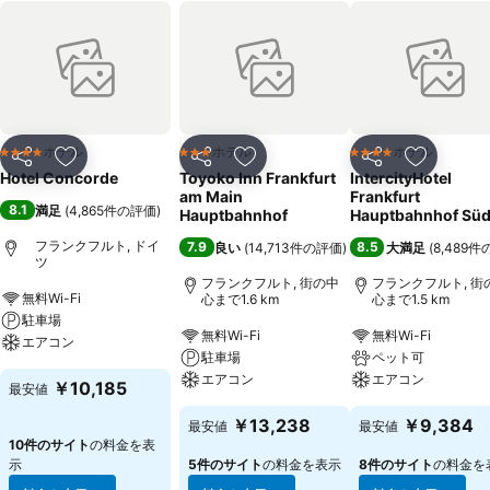
ホテル
ホテル
ホテル
4 ホテルのランク
3 ホテルのランク
4 ホテルのランク
シェア
お気に入りに追加
シェア
お気に入りに追加
シェア
お気に入
Hotel Concorde
Toyoko Inn Frankfurt
IntercityHotel
am Main
Frankfurt
8.1
満足
(
4,865件の評価
)
Hauptbahnhof
Hauptbahnhof Sü
フランクフルト, ドイ
7.9
8.5
良い
(
14,713件の評価
)
大満足
(
8,489
ツ
フランクフルト, 街の中
フランクフルト, 街
無料Wi-Fi
心まで1.6 km
心まで1.5 km
駐車場
無料Wi-Fi
無料Wi-Fi
エアコン
駐車場
ペット可
エアコン
エアコン
￥10,185
最安値
￥13,238
￥9,384
最安値
最安値
10件のサイト
の料金を表
示
5件のサイト
の料金を表示
8件のサイト
の料金を