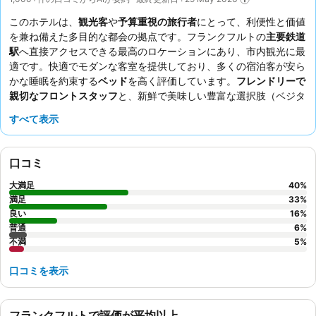
このホテルは、
観光客
や
予算重視の旅行者
にとって、利便性と価値
を兼ね備えた多目的な都会の拠点です。フランクフルトの
主要鉄道
駅
へ直接アクセスできる最高のロケーションにあり、市内観光に最
適です。快適でモダンな客室を提供しており、多くの宿泊客が安ら
かな睡眠を約束する
ベッド
を高く評価しています。
フレンドリーで
親切なフロントスタッフ
と、新鮮で美味しい豊富な選択肢（ベジタ
リアン向けも含む）が揃った素晴らしい
朝食ビュッフェ
は、宿泊客
すべて表示
から常に賞賛されています。より静かな滞在を希望する場合は、通
りに面していない客室をリクエストすることをおすすめします。
口コミ
大満足
40
%
満足
33
%
良い
16
%
普通
6
%
不満
5
%
口コミを表示
フランクフルトで評価が平均以上