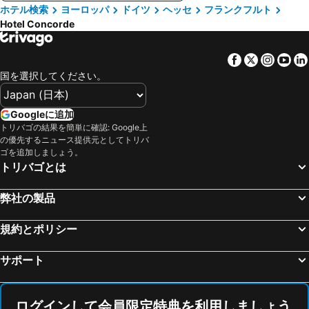
ホテル検索
ヨーロッパ
ドイツ
ヘッセ
フランクフルト
Hotel Concorde
Facebook
Twitter
Insta
Yo
国を選択してください。
Googleに追加
トリバゴの結果を簡単に確認: Google上
の優先するニュース提供元としてトリバ
ゴを追加しましょう。
トリバゴとは
弊社の製品
規約とポリシー
サポート
ログインして会員限定特典を利用しましょう