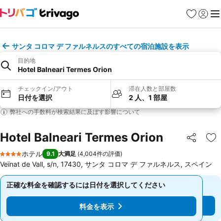
お気に入り
ログイ
メ
サンタ コロマ デ ファルネルスのすべての宿泊施設を表示
目的地
Hotel Balneari Termes Orion
チェックイン/アウト
滞在人数と部屋数
日付を選択
2 人、1 部屋
弊社への手数料が検索結果に及ぼす影響について
Hotel Balneari Termes Orion
シェア
お
ホテル
9.1
大満足
(
4,004件の評価
)
4 ホテルのランク
Veïnat de Vall, s/n, 17430, サンタ コロマ デ ファルネルス, スペイン
正確な料金を確認するには日付を選択してください
正確な料金を確認するには日付を選択してください
料金を表示
料金を表示