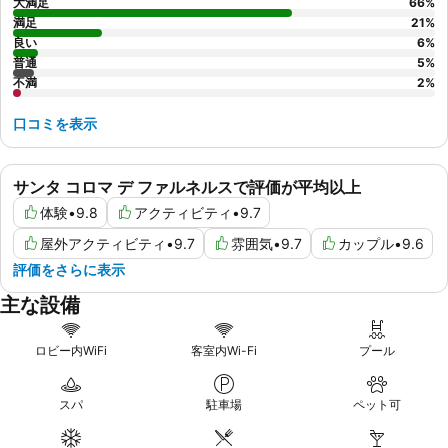
大満足
66
%
満足
21
%
良い
6
%
普通
5
%
不満
2
%
口コミを表示
サンタ コロマ デ ファルネルスで評価が平均以上
体験
•
9.8
アクティビティ
•
9.7
屋外アクティビティ
•
9.7
雰囲気
•
9.7
カップル
•
9.6
評価をさらに表示
主な設備
ロビー内WiFi
客室内Wi-Fi
プール
スパ
駐車場
ペット可