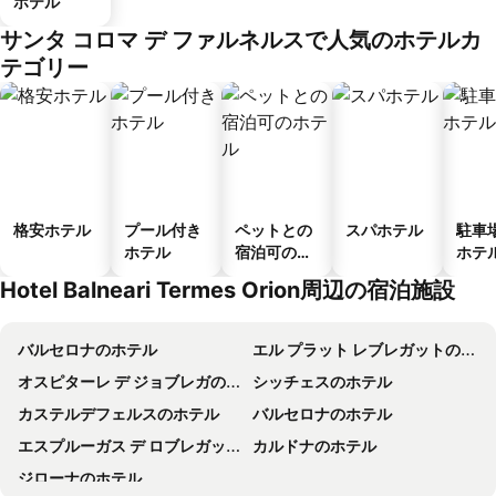
ホテル
サンタ コロマ デ ファルネルスで人気のホテルカ
テゴリー
格安ホテル
プール付き
ペットとの
スパホテル
駐車
ホテル
宿泊可のホ
ホテ
テル
Hotel Balneari Termes Orion周辺の宿泊施設
バルセロナのホテル
エル プラット レブレガットのホテル
オスピターレ デ ジョブレガのホテル
シッチェスのホテル
カステルデフェルスのホテル
バルセロナのホテル
エスプルーガス デ ロブレガットのホテル
カルドナのホテル
ジローナのホテル