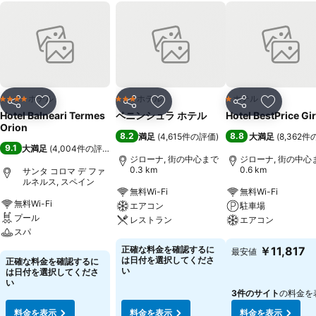
ホテル
ホテル
ホテル
4 ホテルのランク
3 ホテルのランク
1 ホテルのランク
シェア
お気に入りに追加
シェア
お気に入りに追加
シェア
お気に入
Hotel Balneari Termes
ペニンシュラ ホテル
Hotel BestPrice Gi
Orion
8.2
8.8
満足
(
4,615件の評価
)
大満足
(
8,362
9.1
大満足
(
4,004件の評価
)
ジローナ, 街の中心まで
ジローナ, 街の中心
0.3 km
0.6 km
サンタ コロマ デ ファ
ルネルス, スペイン
無料Wi-Fi
無料Wi-Fi
無料Wi-Fi
エアコン
駐車場
プール
レストラン
エアコン
スパ
料金を表示
料金を表示
正確な料金を確認するに
￥11,817
最安値
料金を表示
は日付を選択してくださ
正確な料金を確認するに
い
は日付を選択してくださ
い
3件のサイト
の料金を
料金を表示
料金を表示
料金を表示