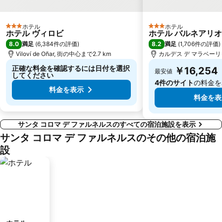
ホテル
ホテル
3 ホテルのランク
3 ホテルのランク
ホテル ヴィロビ
ホテル バルネアリオ
8.0
8.2
満足
(
6,384件の評価
)
満足
(
1,706件の評価
)
Viloví de Oñar, 街の中心まで2.7 km
カルデス デ マラベーリャ
正確な料金を確認するには日付を選択
￥16,254
最安値
してください
4件のサイト
の料金を
料金を表示
料金を表
サンタ コロマ デ ファルネルスのすべての宿泊施設を表示
サンタ コロマ デ ファルネルスのその他の宿泊施
設