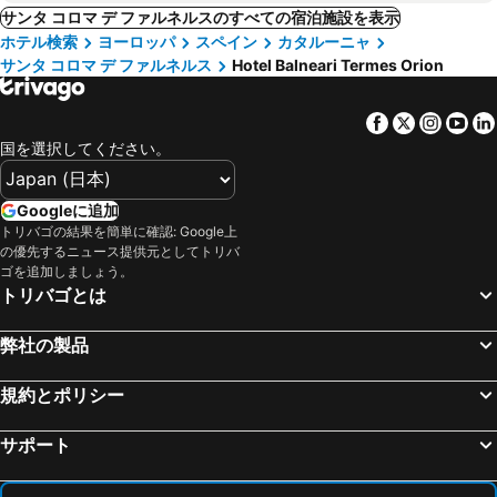
サンタ コロマ デ ファルネルスのすべての宿泊施設を表示
ホテル検索
ヨーロッパ
スペイン
カタルーニャ
サンタ コロマ デ ファルネルス
Hotel Balneari Termes Orion
Facebook
Twitter
Insta
Yo
国を選択してください。
Googleに追加
トリバゴの結果を簡単に確認: Google上
の優先するニュース提供元としてトリバ
ゴを追加しましょう。
トリバゴとは
弊社の製品
規約とポリシー
サポート