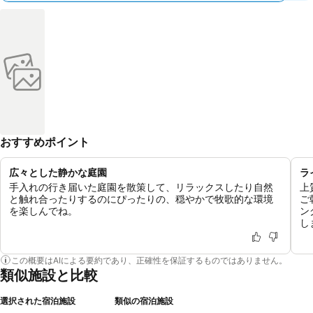
おすすめポイント
広々とした静かな庭園
ラ
手入れの行き届いた庭園を散策して、リラックスしたり自然
上
と触れ合ったりするのにぴったりの、穏やかで牧歌的な環境
ご
を楽しんでね。
ン
し
この概要はAIによる要約であり、正確性を保証するものではありません。
類似施設と比較
選択された宿泊施設
類似の宿泊施設