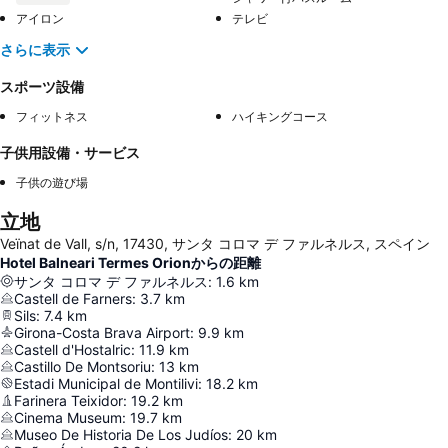
アイロン
テレビ
さらに表示
スポーツ設備
フィットネス
ハイキングコース
子供用設備・サービス
子供の遊び場
立地
Veïnat de Vall, s/n, 17430, サンタ コロマ デ ファルネルス, スペイン
Hotel Balneari Termes Orionからの距離
サンタ コロマ デ ファルネルス
:
1.6
km
Castell de Farners
:
3.7
km
Sils
:
7.4
km
Girona-Costa Brava Airport
:
9.9
km
Castell d'Hostalric
:
11.9
km
Castillo De Montsoriu
:
13
km
Estadi Municipal de Montilivi
:
18.2
km
Farinera Teixidor
:
19.2
km
Cinema Museum
:
19.7
km
Museo De Historia De Los Judíos
:
20
km