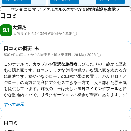
サンタ コロマ デ ファルネルスのすべての宿泊施設を表示
口コミ
大満足
9.1
人気サイトの4,004件の評価から算出
口コミの概要
800+件の口コミからAIが要約 · 最終更新日 : 29 May 2026
このホテルは、
カップル
や
贅沢な旅行者
にぴったりの、静かで歴史
ある隠れ家です。ロマンチックな休暇や穏やかな隠れ家を求める方
に最適です。穏やかなジローナの田園地帯に位置し、バルセロナと
ジローナの両方に便利にアクセスできる一方で、人里離れた雰囲気
を提供しています。施設の目玉は美しい屋外
スイミングプール
と静
かな敷地内スパで、リラクゼーションの機会が豊富にあります。ゲ
ストは、素晴らしいスタッフと、新鮮なジュースやシャンパンが楽
すべて表示
しめる充実した
朝食ビュッフェ
をはじめとする、多様で質の高い料
理を常に高く評価しています。より良い体験のために、静かな滞在
を希望する場合は、ガーデンビューの部屋を予約することをお勧め
口コミ
します。