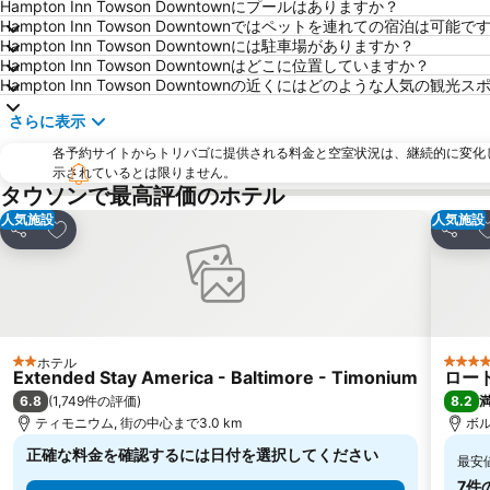
Hampton Inn Towson Downtownにプールはありますか？
Hampton Inn Towson Downtownではペットを連れての宿泊は可能で
Hampton Inn Towson Downtownには駐車場がありますか？
Hampton Inn Towson Downtownはどこに位置していますか？
Hampton Inn Towson Downtownの近くにはどのような人気の観
さらに表示
各予約サイトからトリバゴに提供される料金と空室状況は、継続的に変化
示されているとは限りません。
タウソンで最高評価のホテル
人気施設
人気施設
お気に入りに追加
シェア
シェア
ホテル
2 ホテルのランク
4 ホ
Extended Stay America - Baltimore - Timonium
ロー
6.8
8.2
(
1,749件の評価
)
ティモニウム, 街の中心まで3.0 km
ボル
正確な料金を確認するには日付を選択してください
最安
7件