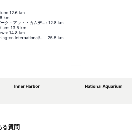
rium
:
12.6
km
.6
km
オリオール・パーク・アット・カムデン・ヤーズ
:
12.8
km
dium
:
13.5
km
rown
:
14.8
km
Baltimore-Washington International/Thurgood Marshall Airport
:
25.5
km
地図を拡大
Inner Harbor
National Aquarium
くある質問