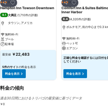
お気に入りに追加
お気に入りに追加
ホテル
ホテル
3 ホテルのランク
3 ホテルのランク
シェア
シェア
Hampton Inn Towson Downtown
Comfort Inn & Suites Baltim
Inner Harbor
9.1
大満足
(
1,710件の評価
)
6.4
(
4,320件の評価
)
タウソン, アメリカ
ボルチモア, 街の中心まで0.3 k
無料Wi-Fi
無料Wi-Fi
プール
ペット可
駐車場
エアコン
￥22,483
最安値
正確な料金を確認するには日付を
してください
5件のサイト
の料金を表示
料金を表示
料金を表示
料金の傾向
過去30日間におけるトリバゴの最安値に基づくデータ
￥0