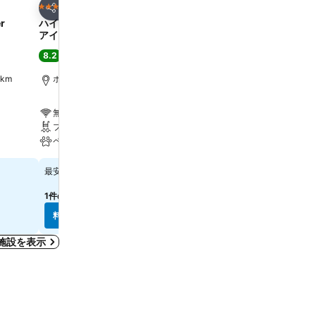
お気に入りに追加
お気に入りに追
ホテル
ホテル
4 ホテルのランク
2 ホテルのランク
シェア
シェア
er
ハイアット リージェンシー ボルチモ
Ramada by Wyndham B
アインナーハーバー
West
8.2
4.4
満足
(
10,588件の評価
)
(
3,205件の評価
)
km
ボルチモア, 街の中心まで0.2 km
ボルチモア, 街の中心まで12
無料Wi-Fi
無料Wi-Fi
プール
プール
ペット可
スパ
￥37,276
￥11,077
最安値
最安値
1件のサイト
の料金を表示
5件のサイト
の料金を表示
料金を表示
料金を表示
施設を表示