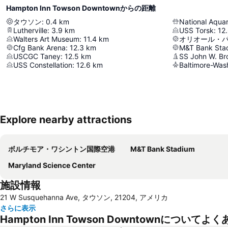
Hampton Inn Towson Downtownからの距離
タウソン
:
0.4
km
National Aqua
Lutherville
:
3.9
km
USS Torsk
:
12
Walters Art Museum
:
11.4
km
Cfg Bank Arena
:
12.3
km
M&T Bank Sta
USCGC Taney
:
12.5
km
SS John W. B
USS Constellation
:
12.6
km
Explore nearby attractions
ボルチモア・ワシントン国際空港
M&T Bank Stadium
Maryland Science Center
施設情報
21 W Susquehanna Ave, タウソン, 21204, アメリカ
さらに表示
Hampton Inn Towson Downtownについてよ