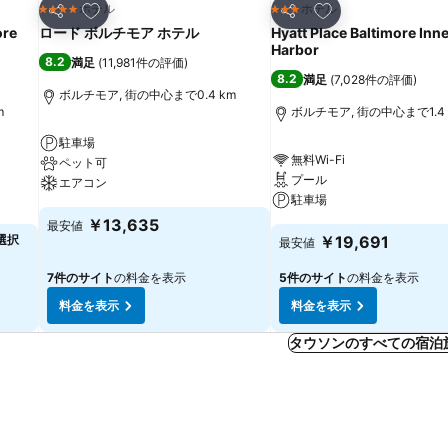
お気に入りに追加
お気に入りに追加
ホテル
ホテル
4 ホテルのランク
3 ホテルのランク
シェア
シェア
ore
ロード ボルチモア ホテル
Hyatt Place Baltimore Inn
Harbor
8.2
満足
(
11,981件の評価
)
8.2
満足
(
7,028件の評価
)
ボルチモア, 街の中心まで0.4 km
m
ボルチモア, 街の中心まで1.4 
駐車場
無料Wi-Fi
ペット可
プール
エアコン
駐車場
￥13,635
最安値
選択
￥19,691
最安値
7件のサイト
の料金を表示
5件のサイト
の料金を表示
料金を表示
料金を表示
タウソンのすべての宿泊