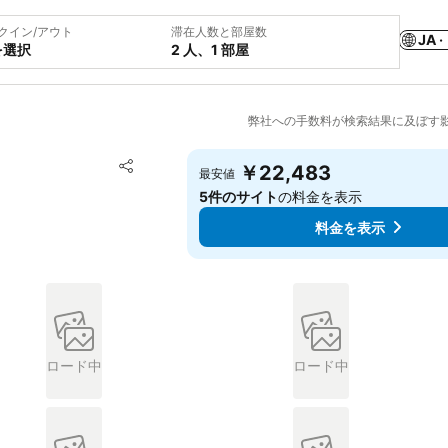
クイン/アウト
滞在人数と部屋数
JA ·
を選択
2 人、1 部屋
弊社への手数料が検索結果に及ぼす
お気に入りに追加
￥22,483
最安値
シェア
5件のサイト
の料金を表示
料金を表示
ロード中
ロード中