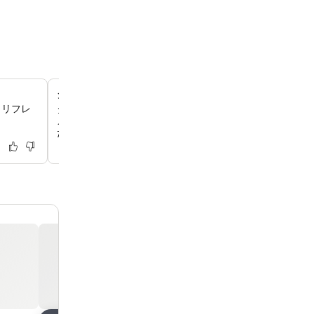
タウソン中心部の素晴らしいロケーション
、リフレ
タウソン大学、タウソン・タウンセンター、レストラン、
メントへは、どこへでも徒歩圏内でアクセスでき、大変便
ただけます。