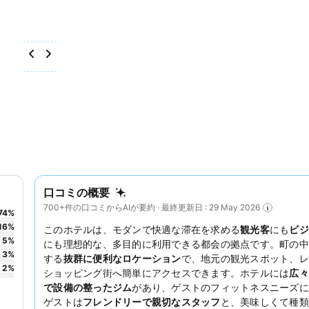
口コミの概要
700+件の口コミからAIが要約 · 最終更新日 : 29 May 2026
74
%
16
%
このホテルは、モダンで快適な滞在を求める
観光客
にも
ビジ
5
%
にも理想的な、多目的に利用できる都会の拠点です。町の中
3
%
する
抜群に便利なロケーション
で、地元の観光スポット、レ
2
%
ショッピング街へ簡単にアクセスできます。ホテルには
広々
で設備の整ったジム
があり、ゲストのフィットネスニーズに
ゲストは
フレンドリーで親切なスタッフ
と、美味しくて種類