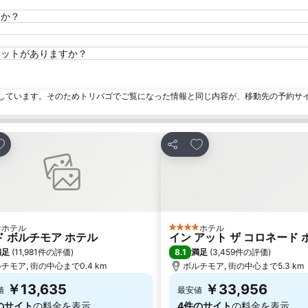
すか？
光スポットがありますか？
しています。そのためトリバゴでご覧になった情報と同じ内容が、移動先の予約サ
お気に入りに追加
お気に入りに追加
シェア
ホテル
ホテル
テルのランク
4 ホテルのランク
ド ボルチモア ホテル
イン アット ザ コロネード 
8.1
満足
(
11,981件の評価
)
満足
(
3,459件の評価
)
チモア, 街の中心まで0.4 km
ボルチモア, 街の中心まで5.3 km
￥13,635
￥33,956
値
最安値
のサイト
の料金を表示
4件のサイト
の料金を表示