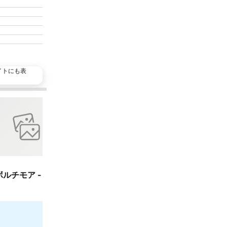
イトにも表
人気施設
お気に入り
シェア
ホテル
4 ホテルのランク
ボルチモア - ア ダブルツリー バイ ヒルトン
DoubleTree by H
8.1
満足
(
3,888件
Pikesville, 街
￥21,8
最安値
5件のサイト
の