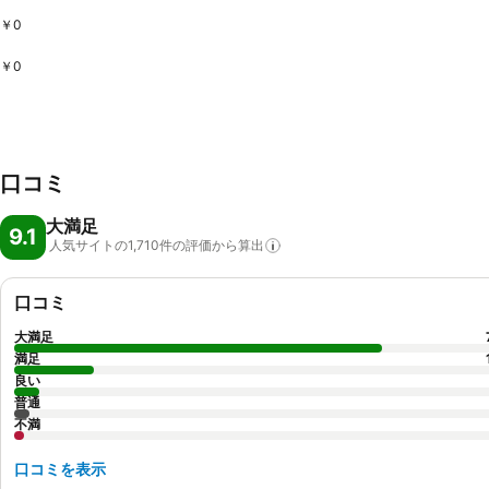
￥0
￥0
口コミ
大満足
9.1
人気サイトの1,710件の評価から算出
口コミ
大満足
満足
良い
普通
不満
口コミを表示