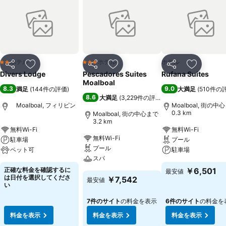
ホテル
ホテル
ホテル
2 ホテルのランク
3 ホテルのランク
シェア
お気に入りに追加
シェア
お気に入りに追加
シェア
お気に入
Divers Lodge
Pescadores Suites
Rufana Suites
Moalboal
8.3
9.0
満足
(
144件の評価
)
大満足
(
510件の
8.6
大満足
(
3,229件の評価
)
Moalboal, フィリピン
Moalboal, 街の中
0.3 km
Moalboal, 街の中心まで
3.2 km
無料Wi-Fi
無料Wi-Fi
無料Wi-Fi
駐車場
プール
プール
ペット可
駐車場
スパ
正確な料金を確認するに
￥6,501
最安値
は日付を選択してくださ
￥7,542
最安値
い
7件のサイト
の料金を表示
6件のサイト
の料金を
料金を表示
料金を表示
料金を表示