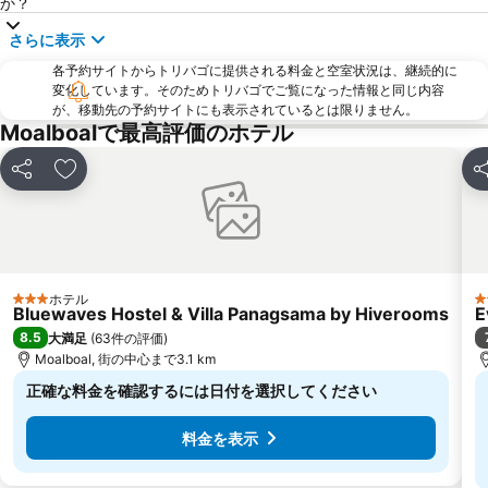
か？
さらに表示
各予約サイトからトリバゴに提供される料金と空室状況は、継続的に
変化しています。そのためトリバゴでご覧になった情報と同じ内容
が、移動先の予約サイトにも表示されているとは限りません。
Moalboalで最高評価のホテル
シェア
お気に入りに追加
シ
ホテル
3 ホテルのランク
2
Bluewaves Hostel & Villa Panagsama by Hiverooms
E
8.5
大満足
(
63件の評価
)
Moalboal, 街の中心まで3.1 km
正確な料金を確認するには日付を選択してください
料金を表示