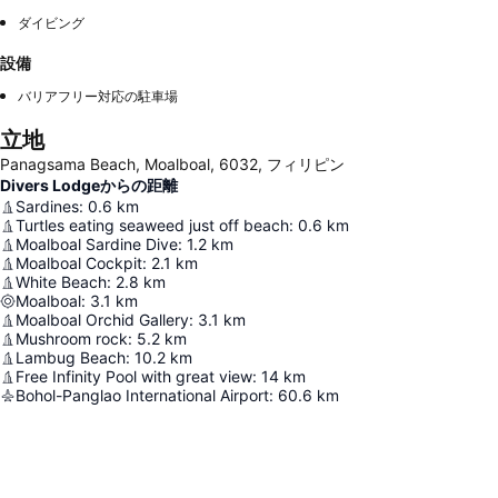
ダイビング
設備
バリアフリー対応の駐車場
立地
Panagsama Beach, Moalboal, 6032, フィリピン
Divers Lodgeからの距離
Sardines
:
0.6
km
Turtles eating seaweed just off beach
:
0.6
km
Moalboal Sardine Dive
:
1.2
km
Moalboal Cockpit
:
2.1
km
White Beach
:
2.8
km
Moalboal
:
3.1
km
Moalboal Orchid Gallery
:
3.1
km
Mushroom rock
:
5.2
km
Lambug Beach
:
10.2
km
Free Infinity Pool with great view
:
14
km
Bohol-Panglao International Airport
:
60.6
km