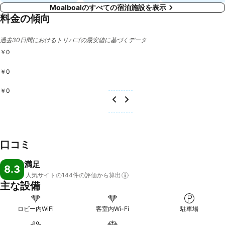
Moalboalのすべての宿泊施設を表示
料金の傾向
過去30日間におけるトリバゴの最安値に基づくデータ
￥0
￥0
￥0
口コミ
満足
8.3
人気サイトの144件の評価から算出
主な設備
ロビー内WiFi
客室内Wi-Fi
駐車場