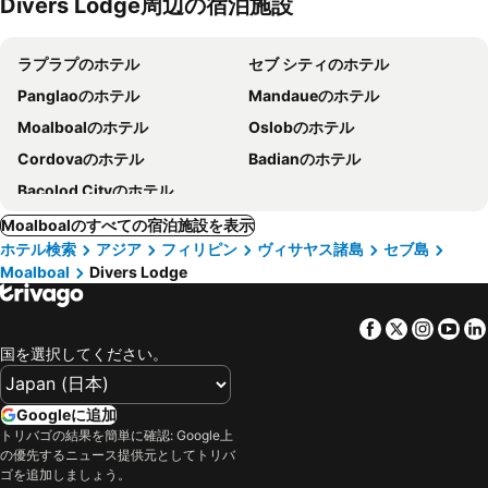
Divers Lodge周辺の宿泊施設
ラプラプのホテル
セブ シティのホテル
Panglaoのホテル
Mandaueのホテル
Moalboalのホテル
Oslobのホテル
Cordovaのホテル
Badianのホテル
Bacolod Cityのホテル
Moalboalのすべての宿泊施設を表示
ホテル検索
アジア
フィリピン
ヴィサヤス諸島
セブ島
Moalboal
Divers Lodge
Facebook
Twitter
Insta
Yo
国を選択してください。
Googleに追加
トリバゴの結果を簡単に確認: Google上
の優先するニュース提供元としてトリバ
ゴを追加しましょう。