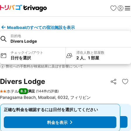
お気に入り
ログイ
メ
Moalboalのすべての宿泊施設を表示
目的地
Divers Lodge
チェックイン/アウト
滞在人数と部屋数
日付を選択
2 人、1 部屋
弊社への手数料が検索結果に及ぼす影響について
Divers Lodge
シェア
お
ホテル
8.3
満足
(
144件の評価
)
2 ホテルのランク
Panagsama Beach, Moalboal, 6032, フィリピン
正確な料金を確認するには日付を選択してください
正確な料金を確認するには日付を選択してください
料金を表示
料金を表示