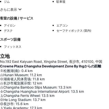
ジム
駐車場
さらに表示
客室の設備 / サービス
アイロン
エアコン
デスク
セーフティボックス (室内)
スポーツ設備
フィットネス
立地
No.192 East Kaiyuan Road, Xingsha Street, 長沙市, 410100, 中国
Crowne Plaza Changsha Development Zone By Ihgからの距離
松雅湖(南)
:
0.4
km
Hunan Museum
:
11.2
km
湖南省人民体育场
:
11.8
km
长沙市规划展示馆
:
12
km
Changsha Bamboo Slips Museum
:
13.3
km
Changsha Huanghua International Airport
:
13.5
km
Changsha Ferris Wheel
:
13.5
km
He Long Stadium
:
13.7
km
長沙市
:
15.6
km
Yuelu Academy
:
17.3
km