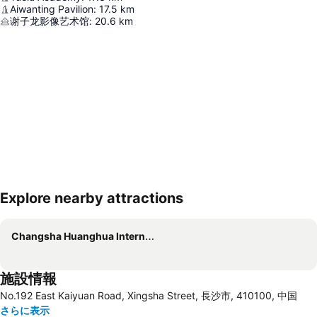
Aiwanting Pavilion
:
17.5
km
谢子龙影像艺术馆
:
20.6
km
Explore nearby attractions
地図を拡大
Changsha Huanghua International Airport
施設情報
No.192 East Kaiyuan Road, Xingsha Street, 長沙市, 410100, 中国
さらに表示