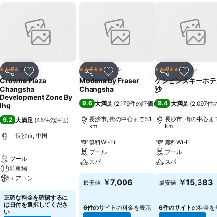
ホテル
ホテル
ホテル
4 ホテルのランク
5 ホテルのランク
5 ホテルのランク
シェア
お気に入りに追加
シェア
お気に入りに追加
シェア
お気に入
Crowne Plaza
Modena by Fraser
ケンピンスキーホテ
Changsha
Changsha
沙
Development Zone By
9.6
9.4
大満足
(
2,179件の評価
)
大満足
(
2,097
Ihg
長沙市, 街の中心まで5.1
長沙市, 街の中心まで
9.2
大満足
(
48件の評価
)
km
km
長沙市, 中国
無料Wi-Fi
無料Wi-Fi
プール
プール
プール
スパ
スパ
駐車場
エアコン
￥7,006
￥15,383
最安値
最安値
正確な料金を確認するに
は日付を選択してくださ
6件のサイト
の料金を表示
6件のサイト
の料金を
い