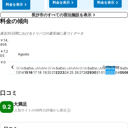
料金を表示
料金を表示
料金を表示
長沙市のすべての宿泊施設を表示
料金の傾向
過去30日間におけるトリバゴの最安値に基づくデータ
￥14,
406
￥7,2
Agosto
Giovedì, Agosto 13
￥14,406
Martedì, Agosto 18
￥14,406
Venerdì, Agosto 14
￥14,353
Domenica, Agosto 16
￥14,370
Lunedì, Agosto 17
￥14,390
Mercoledì, Agosto 19
￥14,322
Sabato, Agosto 15
￥14,067
05
￥0
Settembre
Giovedì, Agosto 20
この日付の価格動向はありません
Venerdì, Agosto 21
この日付の価格動向はありません
Sabato, Agosto 22
この日付の価格動向はありません
Domenica, Agosto 23
この日付の価格動向はありませ
Lunedì, Agosto 24
この日付の価格動向はありま
Martedì, Agosto 25
この日付の価格動向はあり
Mercoledì, Agosto 26
この日付の価格動向はあ
Giovedì, Agosto 27
この日付の価格動向は
Venerdì, Agosto 28
この日付の価格動向
Sabato, Agosto 2
この日付の価格動
Domenica, Ago
この日付の価格
Lunedì, Agost
この日付の価
Martedì, Se
この日付の
Mercoled
この日付
Gioved
この日
Vene
この
Sa
こ
Gi
Ve
Sa
Do
Lu
Ma
Me
Gi
Ve
Sa
Do
Lu
Ma
Me
Gi
Ve
Sa
Do
Lu
Ma
Me
Gi
Ve
Sa
D
13
14
15
16
17
18
19
20
21
22
23
24
25
26
27
28
29
30
31
01
02
03
04
05
0
口コミ
大満足
9.2
人気サイトの48件の評価から算出