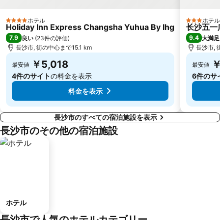
ホテル
ホテル
4 ホテルのランク
3 ホテル
Holiday Inn Express Changsha Yuhua By Ihg
长沙五一广场
7.9
9.4
良い
(
23件の評価
)
大満足
長沙市, 街の中心まで15.1 km
長沙市, 
￥5,018
￥
最安値
最安値
4件のサイト
の料金を表示
6件のサ
料金を表示
長沙市のすべての宿泊施設を表示
長沙市のその他の宿泊施設
ホテル
長沙市で人気のホテルカテゴリー