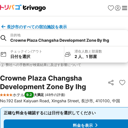
お気に入り
ログイ
メ
長沙市のすべての宿泊施設を表示
目的地
Crowne Plaza Changsha Development Zone By Ihg
チェックイン/アウト
滞在人数と部屋数
日付を選択
2 人、1 部屋
弊社への手数料が検索結果に及ぼす影響について
Crowne Plaza Changsha
Development Zone By Ihg
シェア
お
ホテル
9.2
大満足
(
48件の評価
)
4 ホテルのランク
No.192 East Kaiyuan Road, Xingsha Street, 長沙市, 410100, 中国
正確な料金を確認するには日付を選択してください
正確な料金を確認するには日付を選択してください
料金を表示
料金を表示