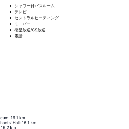
シャワー付バスルーム
テレビ
セントラルヒーティング
ミニバー
衛星放送/CS放送
電話
seum
:
16.1
km
hants' Hall
:
16.1
km
16.2
km