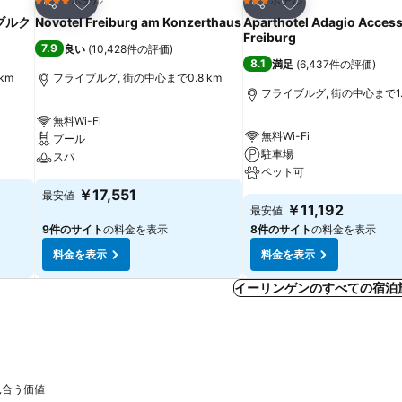
お気に入りに追加
お気に入りに追加
ホテル
ホテル
4 ホテルのランク
3 ホテルのランク
シェア
シェア
ブルク
Novotel Freiburg am Konzerthaus
Aparthotel Adagio Acces
Freiburg
7.9
良い
(
10,428件の評価
)
8.1
満足
(
6,437件の評価
)
km
フライブルグ, 街の中心まで0.8 km
フライブルグ, 街の中心まで1.
無料Wi-Fi
無料Wi-Fi
プール
駐車場
スパ
ペット可
￥17,551
最安値
￥11,192
最安値
9件のサイト
の料金を表示
8件のサイト
の料金を表示
料金を表示
料金を表示
イーリンゲンのすべての宿泊
見合う価値