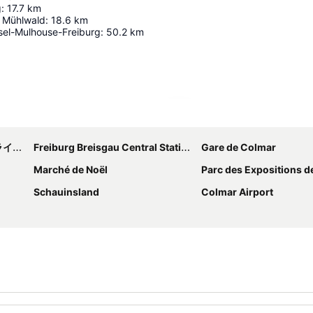
g
:
17.7
km
 Mühlwald
:
18.6
km
sel-Mulhouse-Freiburg
:
50.2
km
地図を拡大
空港
Freiburg Breisgau Central Station
Gare de Colmar
Marché de Noël
Parc des Expositions d
Schauinsland
Colmar Airport