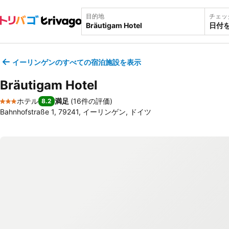
目的地
チェッ
日付
イーリンゲンのすべての宿泊施設を表示
Bräutigam Hotel
ホテル
満足
(
16件の評価
)
8.2
3 ホテルのランク
Bahnhofstraße 1, 79241, イーリンゲン, ドイツ