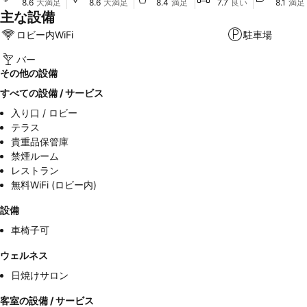
8.6
大満足
8.6
大満足
8.4
満足
7.7
良い
8.1
満足
主な設備
ロビー内WiFi
駐車場
バー
その他の設備
すべての設備 / サービス
入り口 / ロビー
テラス
貴重品保管庫
禁煙ルーム
レストラン
無料WiFi (ロビー内)
設備
車椅子可
ウェルネス
日焼けサロン
客室の設備 / サービス