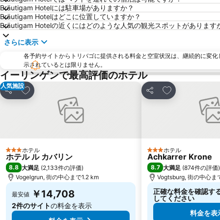
Bräutigam Hotelには駐車場がありますか？
Bräutigam Hotelはどこに位置していますか？
Bräutigam Hotelの近くにはどのような人気の観光スポットがあります
さらに表示
各予約サイトからトリバゴに提供される料金と空室状況は、継続的に変化
示されているとは限りません。
イーリンゲンで最高評価のホテル
人気施設
お気に入りに追加
お気に入りに追
シェア
シェア
ホテル
ホテル
3 ホテルのランク
3 ホテルのランク
ホテル ル カバリン
Achkarrer Krone
8.8
8.7
大満足
(
2,133件の評価
)
大満足
(
874件の評価
)
Vogelgrun, 街の中心まで1.2 km
Vogtsburg, 街の中心まで
正確な料金を確認す
￥14,708
最安値
してください
2件のサイト
の料金を表示
料金を表