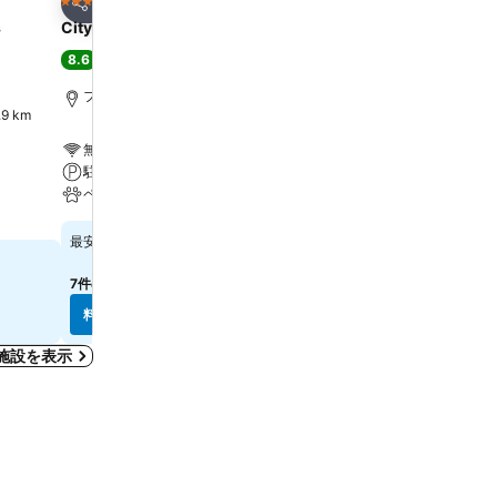
お気に入りに追加
お気に入りに追
ホテル
ホテル
3 ホテルのランク
3 ホテルのランク
シェア
シェア
s
City Hotel Freiburg
Premier Inn Freiburg Ci
hotel
8.6
大満足
(
6,448件の評価
)
7.8
良い
(
9,699件の評価
)
フライブルグ, 街の中心まで0.2 km
9 km
フライブルグ, 街の中心まで2
無料Wi-Fi
無料Wi-Fi
駐車場
レストラン
ペット可
バー
￥26,085
最安値
正確な料金を確認するには
してください
7件のサイト
の料金を表示
料金を表示
料金を表示
施設を表示