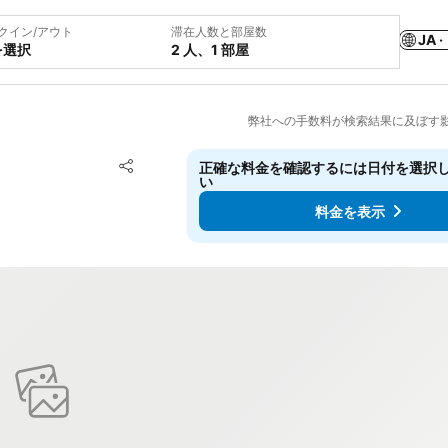
クイン/アウト
滞在人数と部屋数
JA ·
を選択
2 人、1 部屋
弊社への手数料が検索結果に及ぼす
お気に入りに追加
正確な料金を確認するには日付を選択
シェア
い
料金を表示