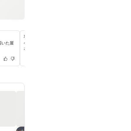
専用バスルームとアメニティ
届いた屋
各客室には、バスタブまたはシャワー付きの専用バスルー
おり、無料のアメニティとヘアドライヤーをご用意してお