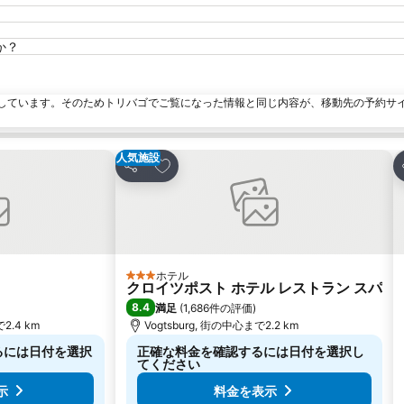
か？
しています。そのためトリバゴでご覧になった情報と同じ内容が、移動先の予約サ
人気施設
加
お気に入りに追加
シェア
ホテル
3 ホテルのランク
クロイツポスト ホテル レストラン スパ
8.4
満足
(
1,686件の評価
)
2.4 km
Vogtsburg, 街の中心まで2.2 km
るには日付を選択
正確な料金を確認するには日付を選択し
てください
示
料金を表示