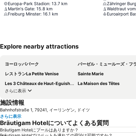
Europa-Park Stadion
:
13.7
km
Zähringer Bur
Martin's Gate
:
15.8
km
Waldtraut vom
Freiburg Minster
:
16.1
km
Euroairport Ba
Explore nearby attractions
ヨーロッパパーク
バーゼル・ミュールーズ・フライブルグ国際
レストランLa Petite Venise
Sainte Marie
Les 3 Châteaux de Haut-Eguisheim
La Maison des Têtes
さらに表示
施設情報
Bahnhofstraße 1, 79241, イーリンゲン, ドイツ
さらに表示
Bräutigam Hotelについてよくある質問
Bräutigam Hotelにプールはありますか？
Bräutigam Hotelではペットを連れての宿泊は可能ですか？