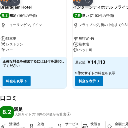
お気に入りに追加
お気に入りに追加
ホテル
ホテル
3 ホテルのランク
3 ホテルのランク
シェア
シェア
Bräutigam Hotel
インターシティホテル フライ
8.2
7.8
満足
(
16件の評価
)
良い
(
7,193件の評価
)
イーリンゲン, ドイツ
フライブルグ, 街の中心まで0.8 
駐車場
無料Wi-Fi
レストラン
駐車場
バー
ペット可
正確な料金を確認するには日付を選択し
￥14,113
最安値
てください
5件のサイト
の料金を表示
料金を表示
料金を表示
口コミ
満足
8.2
人気サイトの16件の評価から算出
清潔感
立地
サービス
快適さ
金額に