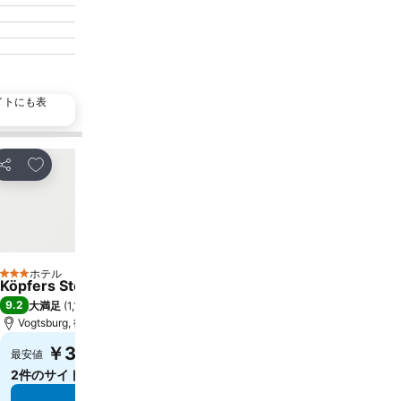
イトにも表
人気施設
お気に入りに追加
お気に入りに追加
シェア
シェア
ホテル
ホテル
3 ホテルのランク
3 ホテルのランク
Köpfers Steinbuck
Hostellerie Groff Au
9.2
9.1
大満足
(
1,174件の評価
)
大満足
(
2,186件の評価
)
Vogtsburg, 街の中心まで1.5 km
Biesheim, 街の中心まで0.
￥31,283
￥17,848
最安値
最安値
2件のサイト
の料金を表示
4件のサイト
の料金を