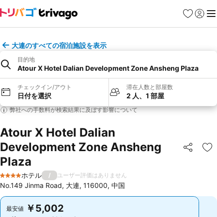
お気に入り
ログイ
メ
大連のすべての宿泊施設を表示
目的地
Atour X Hotel Dalian Development Zone Ansheng Plaza
チェックイン/アウト
滞在人数と部屋数
日付を選択
2 人、1 部屋
弊社への手数料が検索結果に及ぼす影響について
Atour X Hotel Dalian
Development Zone Ansheng
シェア
お
Plaza
ホテル
/
ユーザー評価はありません
4 ホテルのランク
No.149 Jinma Road, 大連, 116000, 中国
￥5,002
￥5,002
最安値
最安値