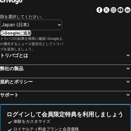
Facebook
Twitter
Insta
Yo
国を選択してください。
Googleに追加
トリバゴの結果を簡単に確認: Google上
の優先するニュース提供元としてトリバ
ゴを追加しましょう。
トリバゴとは
弊社の製品
規約とポリシー
サポート
ログインして会員限定特典を利用しましょう
体験をカスタマイズ
ロイヤルティ料金プランと会員価格