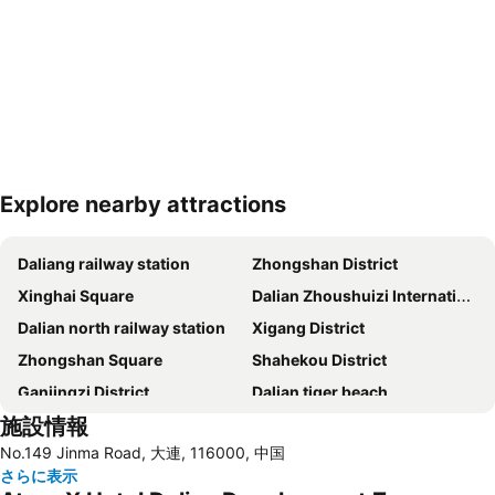
Explore nearby attractions
地図を拡大
Daliang railway station
Zhongshan District
Xinghai Square
Dalian Zhoushuizi International Airport
Dalian north railway station
Xigang District
Zhongshan Square
Shahekou District
Ganjingzi District
Dalian tiger beach
施設情報
Russian Street
Dalian Renmin Square
No.149 Jinma Road, 大連, 116000, 中国
さらに表示