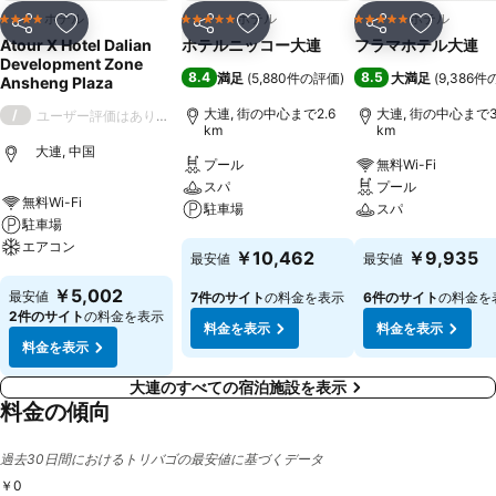
ホテル
ホテル
ホテル
4 ホテルのランク
5 ホテルのランク
5 ホテルのランク
シェア
お気に入りに追加
シェア
お気に入りに追加
シェア
お気に入
Atour X Hotel Dalian
ホテルニッコー大連
フラマホテル大連
Development Zone
8.4
8.5
満足
(
5,880件の評価
)
大満足
(
9,386
Ansheng Plaza
大連, 街の中心まで2.6
大連, 街の中心まで3
/
ユーザー評価はありません
km
km
大連, 中国
プール
無料Wi-Fi
スパ
プール
無料Wi-Fi
駐車場
スパ
駐車場
エアコン
料金を表示
料金を表示
￥10,462
￥9,935
最安値
最安値
料金を表示
￥5,002
最安値
7件のサイト
の料金を表示
6件のサイト
の料金を
2件のサイト
の料金を表示
料金を表示
料金を表示
料金を表示
大連のすべての宿泊施設を表示
料金の傾向
過去30日間におけるトリバゴの最安値に基づくデータ
￥0