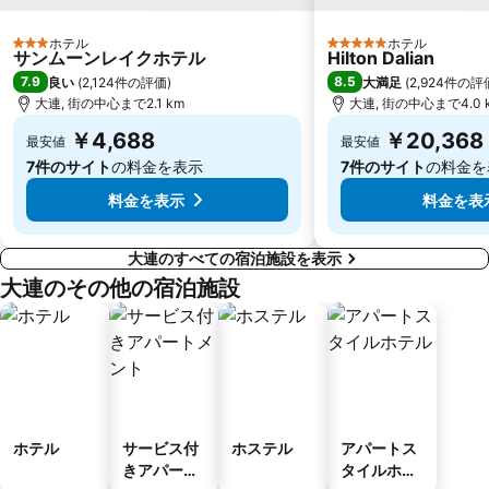
ホテル
ホテル
3 ホテルのランク
5 ホテルのランク
サンムーンレイクホテル
Hilton Dalian
7.9
8.5
良い
(
2,124件の評価
)
大満足
(
2,924件の評
大連, 街の中心まで2.1 km
大連, 街の中心まで4.0 
￥4,688
￥20,368
最安値
最安値
7件のサイト
の料金を表示
7件のサイト
の料金を
料金を表示
料金を表
大連のすべての宿泊施設を表示
大連のその他の宿泊施設
ホテル
サービス付
ホステル
アパートス
きアパート
タイルホテ