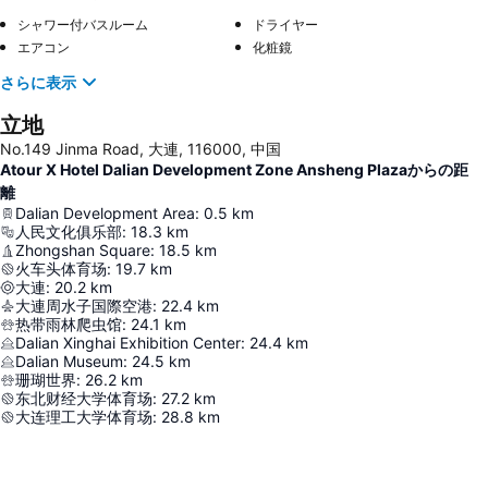
シャワー付バスルーム
ドライヤー
エアコン
化粧鏡
さらに表示
立地
No.149 Jinma Road, 大連, 116000, 中国
Atour X Hotel Dalian Development Zone Ansheng Plazaからの距
離
Dalian Development Area
:
0.5
km
人民文化俱乐部
:
18.3
km
Zhongshan Square
:
18.5
km
火车头体育场
:
19.7
km
大連
:
20.2
km
大連周水子国際空港
:
22.4
km
热带雨林爬虫馆
:
24.1
km
Dalian Xinghai Exhibition Center
:
24.4
km
Dalian Museum
:
24.5
km
珊瑚世界
:
26.2
km
东北财经大学体育场
:
27.2
km
大连理工大学体育场
:
28.8
km