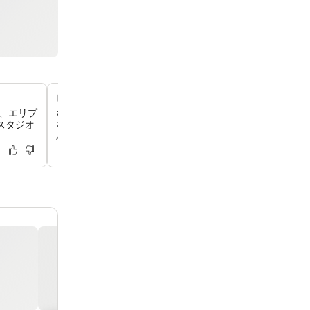
ビリヤードがある賑やかなカクテルバー
ク、エリプ
ホテル内のバー「AKB」では、手作りのカクテルや活気あ
スタジオ
をお楽しみいただけます。ビリヤード台やファイヤーピッ
パティオもございます。