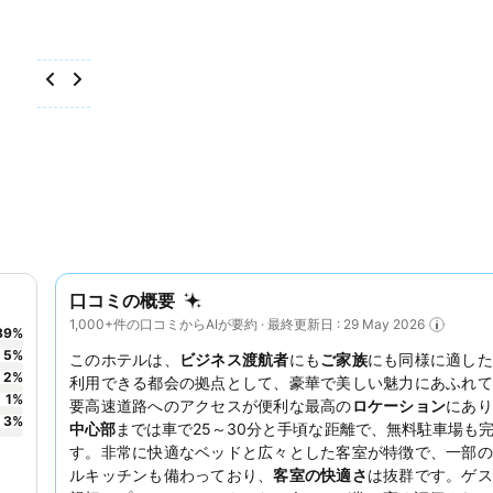
口コミの概要
1,000+件の口コミからAIが要約 · 最終更新日 : 29 May 2026
89
%
5
%
このホテルは、
ビジネス渡航者
にも
ご家族
にも同様に適した
2
%
利用できる都会の拠点として、豪華で美しい魅力にあふれて
1
%
要高速道路へのアクセスが便利な最高の
ロケーション
にあ
3
%
中心部
までは車で25～30分と手頃な距離で、無料駐車場も
す。非常に快適なベッドと広々とした客室が特徴で、一部の
ルキッチンも備わっており、
客室の快適さ
は抜群です。ゲス