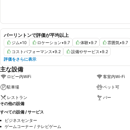
バーリントンで評価が平均以上
ジム
•
10
ロケーション
•
9.7
体験
•
9.7
雰囲気
•
9.7
コストパフォーマンス
•
9.2
設備やサービス
•
9.2
評価をさらに表示
主な設備
ロビー内WiFi
客室内Wi-Fi
駐車場
ペット可
レストラン
バー
その他の設備
すべての設備 / サービス
ビジネスセンター
ゲームコーナー / テレビゲーム