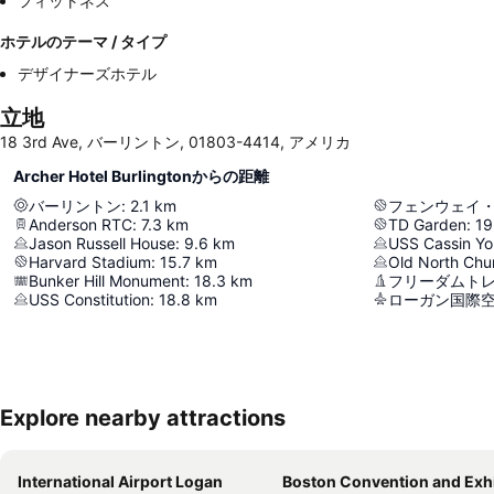
フィットネス
ホテルのテーマ / タイプ
デザイナーズホテル
立地
18 3rd Ave, バーリントン, 01803-4414, アメリカ
Archer Hotel Burlingtonからの距離
バーリントン
:
2.1
km
フェンウェイ
Anderson RTC
:
7.3
km
TD Garden
:
19
Jason Russell House
:
9.6
km
USS Cassin Y
Harvard Stadium
:
15.7
km
Old North Chu
Bunker Hill Monument
:
18.3
km
フリーダムト
USS Constitution
:
18.8
km
ローガン国際
Explore nearby attractions
International Airport Logan
Boston Convention and Exhibition Ce