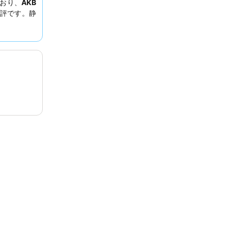
おり、
AKB
評です。静
エストする