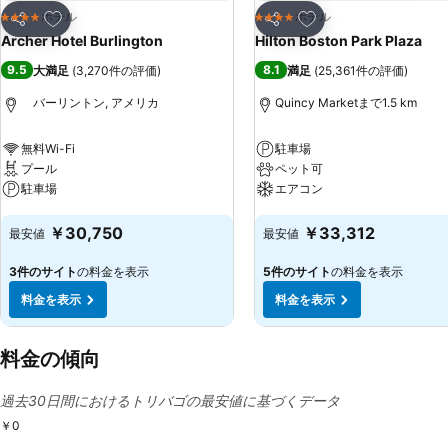
お気に入りに追加
お気に入りに追加
ホテル
ホテル
4 ホテルのランク
4 ホテルのランク
シェア
シェア
Archer Hotel Burlington
Hilton Boston Park Plaza
9.5
8.1
大満足
(
3,270件の評価
)
満足
(
25,361件の評価
)
バーリントン, アメリカ
Quincy Marketまで1.5 km
無料Wi-Fi
駐車場
プール
ペット可
駐車場
エアコン
料金を表示
料金を表示
￥30,750
￥33,312
最安値
最安値
3件のサイト
の料金を表示
5件のサイト
の料金を表示
料金を表示
料金を表示
料金の傾向
過去30日間におけるトリバゴの最安値に基づくデータ
￥0