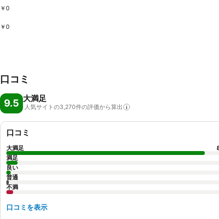
￥0
￥0
口コミ
大満足
9.5
人気サイトの3,270件の評価から算出
口コミ
大満足
満足
良い
普通
不満
口コミを表示