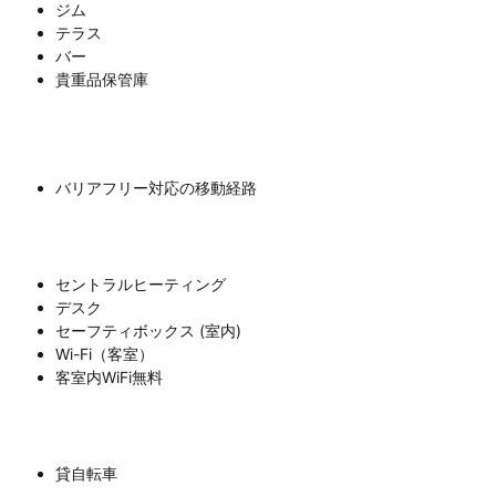
ジム
テラス
バー
貴重品保管庫
バリアフリー対応の移動経路
セントラルヒーティング
デスク
セーフティボックス (室内)
Wi-Fi（客室）
客室内WiFi無料
貸自転車