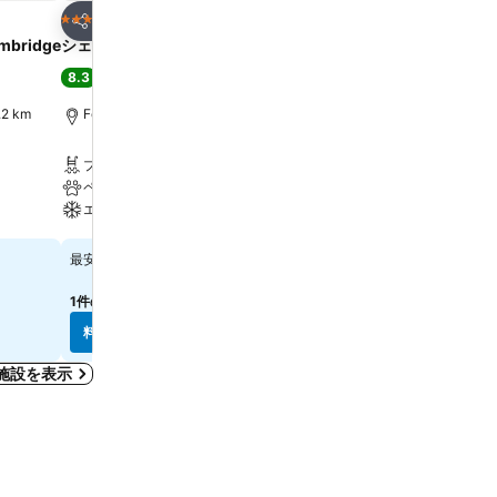
お気に入りに追加
お気に入りに追
ホテル
ホテル
4 ホテルのランク
3 ホテルのランク
シェア
シェア
ambridge
シェラトン ボストン ホテル
Arcadian Hotel
8.3
7.7
満足
(
12,774件の評価
)
良い
(
8,668件の評価
)
2 km
Fenway Parkまで1.1 km
ブルックライン, 街の中心ま
プール
無料Wi-Fi
ペット可
エアコン
エアコン
ジム / フィットネス
料金を表示
料金を表示
￥36,301
￥30,545
最安値
最安値
1件のサイト
の料金を表示
7件のサイト
の料金を表示
料金を表示
料金を表示
施設を表示