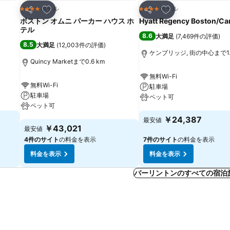
お気に入りに追加
お気に入りに追加
ホテル
ホテル
4 ホテルのランク
4 ホテルのランク
シェア
シェア
ボストン オムニ パーカー ハウス ホ
Hyatt Regency Boston/C
テル
8.6
大満足
(
7,469件の評価
)
8.5
大満足
(
12,003件の評価
)
ケンブリッジ, 街の中心まで1.
Quincy Marketまで0.6 km
無料Wi-Fi
無料Wi-Fi
駐車場
駐車場
ペット可
ペット可
料金を表示
￥24,387
最安値
料金を表示
￥43,021
最安値
4件のサイト
の料金を表示
7件のサイト
の料金を表示
料金を表示
料金を表示
バーリントンのすべての宿泊