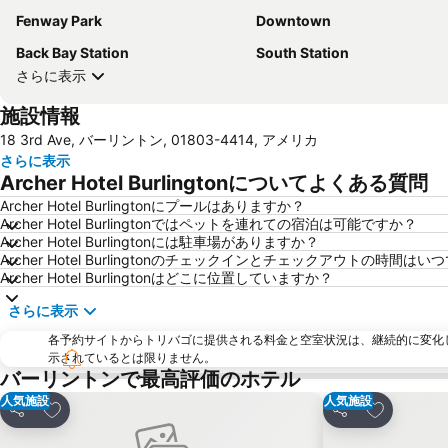
Fenway Park
Downtown
Back Bay Station
South Station
さらに表示
施設情報
18 3rd Ave, バーリントン, 01803-4414, アメリカ
さらに表示
Archer Hotel Burlingtonについてよくある質問
Archer Hotel Burlingtonにプールはありますか？
Archer Hotel Burlingtonではペットを連れての宿泊は可能ですか？
Archer Hotel Burlingtonには駐車場がありますか？
Archer Hotel Burlingtonのチェックインとチェックアウトの時間は
Archer Hotel Burlingtonはどこに位置していますか？
さらに表示
各予約サイトからトリバゴに提供される料金と空室状況は、継続的に変化
示されているとは限りません。
バーリントンで最高評価のホテル
人気施設
人気施設
お気に入りに追加
お気に入り
シェア
シェア