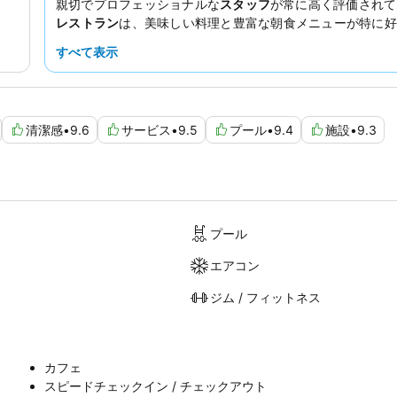
親切でプロフェッショナルな
スタッフ
が常に高く評価されて
レストラン
は、美味しい料理と豊富な朝食メニューが特に好
かに滞在したい場合は、幹線道路に面していない客室をリク
すべて表示
ことをおすすめします。
清潔感
•
9.6
サービス
•
9.5
プール
•
9.4
施設
•
9.3
プール
エアコン
ジム / フィットネス
カフェ
スピードチェックイン / チェックアウト