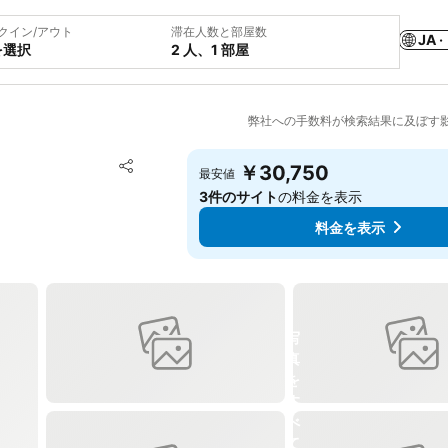
クイン/アウト
滞在人数と部屋数
JA ·
を選択
2 人、1 部屋
弊社への手数料が検索結果に及ぼす
お気に入りに追加
￥30,750
最安値
シェア
3件のサイト
の料金を表示
料金を表示