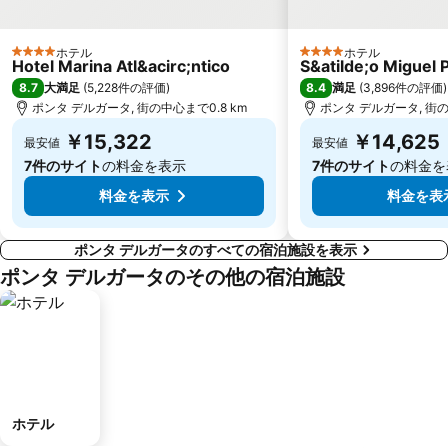
ホテル
ホテル
4 ホテルのランク
4 ホテルのランク
Hotel Marina Atl&acirc;ntico
S&atilde;o Miguel 
8.7
8.4
大満足
(
5,228件の評価
)
満足
(
3,896件の評価
)
ポンタ デルガータ, 街の中心まで0.8 km
ポンタ デルガータ, 街の
￥15,322
￥14,625
最安値
最安値
7件のサイト
の料金を表示
7件のサイト
の料金を
料金を表示
料金を表
ポンタ デルガータのすべての宿泊施設を表示
ポンタ デルガータのその他の宿泊施設
ホテル