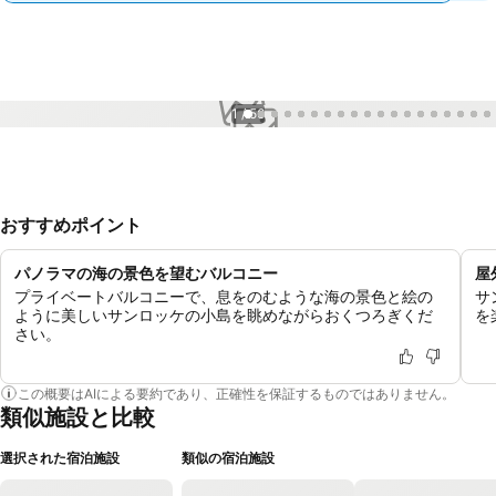
1 / 56
おすすめポイント
パノラマの海の景色を望むバルコニー
屋
プライベートバルコニーで、息をのむような海の景色と絵の
サ
ように美しいサンロッケの小島を眺めながらおくつろぎくだ
を
さい。
この概要はAIによる要約であり、正確性を保証するものではありません。
類似施設と比較
選択された宿泊施設
類似の宿泊施設