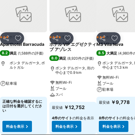
ホテル
ホテル
ホテル
3 ホテルのランク
4 ホテルのランク
3 ホテルのランク
シェア
お気に入りに追加
シェア
お気に入りに追加
シェア
お気に入
Aparthotel Barracuda
ホテル VIP エグゼクティ
MS Vila Nova
ブ アゾレス
8.2
8.5
満足
(
1,588件の評価
)
大満足
(
4,980
8.0
満足
(
8,920件の評価
)
ポンタ デルガータ, ポ
ポンタ デルガータ,
ルトガル
中心まで1.3 km
ポンタ デルガータ, 街の
中心まで0.9 km
無料Wi-Fi
無料Wi-Fi
駐車場
プール
プール
駐車場
スパ
正確な料金を確認するに
￥9,778
最安値
は日付を選択してくださ
￥12,752
最安値
い
4件のサイト
の料金を表示
8件のサイト
の料金を
料金を表示
料金を表示
料金を表示