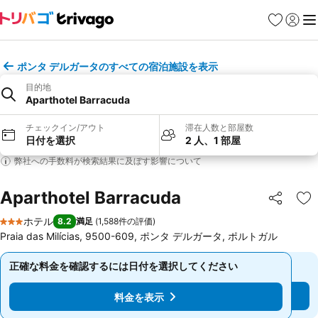
お気に入り
ログイ
メ
ポンタ デルガータのすべての宿泊施設を表示
目的地
Aparthotel Barracuda
チェックイン/アウト
滞在人数と部屋数
日付を選択
2 人、1 部屋
弊社への手数料が検索結果に及ぼす影響について
Aparthotel Barracuda
シェア
お
ホテル
8.2
満足
(
1,588件の評価
)
3 ホテルのランク
Praia das Milícias, 9500-609, ポンタ デルガータ, ポルトガル
正確な料金を確認するには日付を選択してください
正確な料金を確認するには日付を選択してください
料金を表示
料金を表示