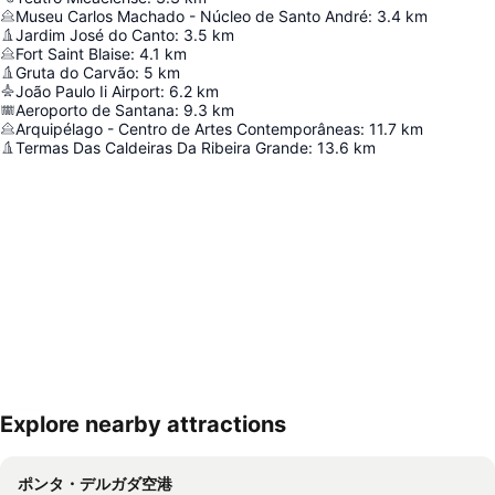
Museu Carlos Machado - Núcleo de Santo André
:
3.4
km
Jardim José do Canto
:
3.5
km
Fort Saint Blaise
:
4.1
km
Gruta do Carvão
:
5
km
João Paulo Ii Airport
:
6.2
km
Aeroporto de Santana
:
9.3
km
Arquipélago - Centro de Artes Contemporâneas
:
11.7
km
Termas Das Caldeiras Da Ribeira Grande
:
13.6
km
Explore nearby attractions
地図を拡大
ポンタ・デルガダ空港