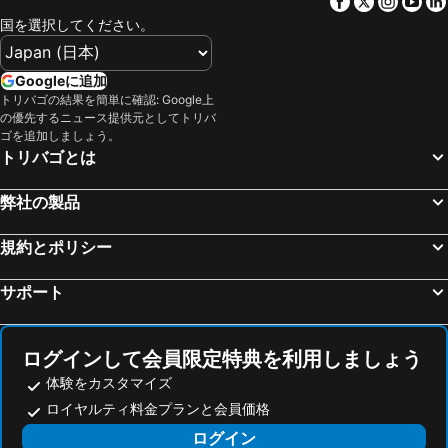
Facebook
Twitter
Insta
Yo
国を選択してください。
Googleに追加
トリバゴの結果を簡単に確認: Google上
の優先するニュース提供元としてトリバ
ゴを追加しましょう。
トリバゴとは
弊社の製品
規約とポリシー
サポート
ログインして会員限定特典を利用しましょう
体験をカスタマイズ
ロイヤルティ料金プランと会員価格
ログイン