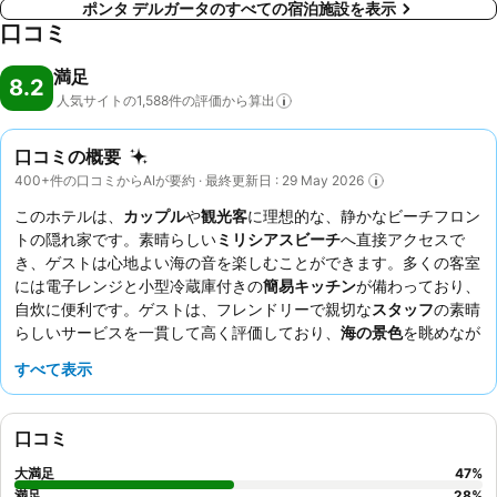
ポンタ デルガータのすべての宿泊施設を表示
口コミ
満足
8.2
人気サイトの1,588件の評価から算出
口コミの概要
400+件の口コミからAIが要約 · 最終更新日 : 29 May 2026
このホテルは、
カップル
や
観光客
に理想的な、静かなビーチフロン
トの隠れ家です。素晴らしい
ミリシアスビーチ
へ直接アクセスで
き、ゲストは心地よい海の音を楽しむことができます。多くの客室
には電子レンジと小型冷蔵庫付きの
簡易キッチン
が備わっており、
自炊に便利です。ゲストは、フレンドリーで親切な
スタッフ
の素晴
らしいサービスを一貫して高く評価しており、
海の景色
を眺めなが
ら楽しめる朝食は、一日の始まりを満足させてくれます。最高の体
すべて表示
験をするには、素晴らしい海の景色を存分に満喫できるよう、
プラ
イベートバルコニー
付きの部屋をリクエストすることをお勧めしま
す。
口コミ
大満足
47
%
満足
28
%