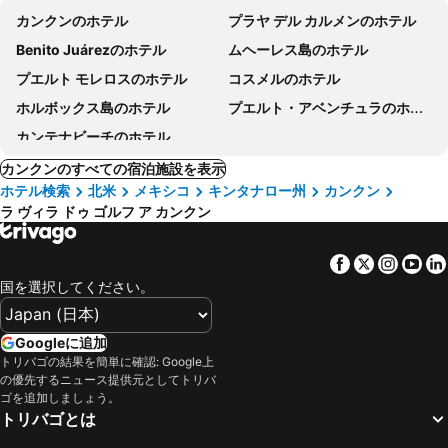
カンクンのホテル
プラヤ デル カルメンのホテル
Benito Juárezのホテル
ムヘーレス島のホテル
プエルト モレロスのホテル
コスメルのホテル
ホルボックス島のホテル
プエルト・アベンチュラのホテル
カンテナビーチのホテル
カンクンのすべての宿泊施設を表示
ホテル検索
北米
メキシコ
キンタナロー州
カンクン
ラ ヴィラ ドゥ ゴルフ ア カンクン
Facebook
Twitter
Insta
Yo
国を選択してください。
Googleに追加
トリバゴの結果を簡単に確認: Google上
の優先するニュース提供元としてトリバ
ゴを追加しましょう。
トリバゴとは