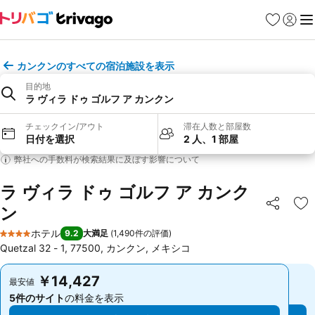
お気に入り
ログイ
メ
カンクンのすべての宿泊施設を表示
目的地
ラ ヴィラ ドゥ ゴルフ ア カンクン
チェックイン/アウト
滞在人数と部屋数
日付を選択
2 人、1 部屋
弊社への手数料が検索結果に及ぼす影響について
ラ ヴィラ ドゥ ゴルフ ア カンク
ン
シェア
お
ホテル
9.2
大満足
(
1,490件の評価
)
4 ホテルのランク
Quetzal 32 - 1, 77500, カンクン, メキシコ
￥14,427
￥14,427
最安値
最安値
5件のサイト
の料金を表示
5件のサイト
の料金を表示