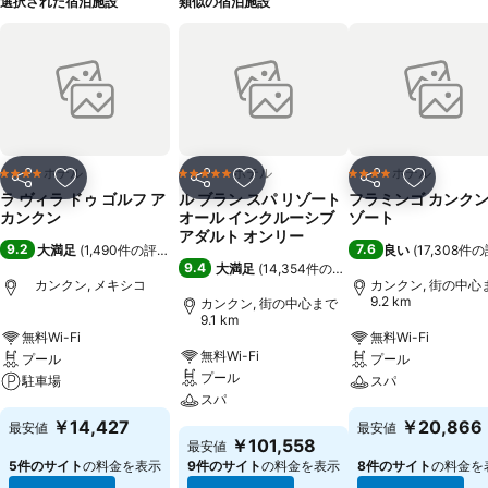
選択された宿泊施設
類似の宿泊施設
ホテル
ホテル
ホテル
4 ホテルのランク
5 ホテルのランク
4 ホテルのランク
シェア
お気に入りに追加
シェア
お気に入りに追加
シェア
お気に入
ラ ヴィラ ドゥ ゴルフ ア
ル ブラン スパ リゾート
フラミンゴ カンクン
カンクン
オール インクルーシブ
ゾート
アダルト オンリー
9.2
7.6
大満足
(
1,490件の評価
)
良い
(
17,308件
9.4
大満足
(
14,354件の評価
)
カンクン, メキシコ
カンクン, 街の中心
9.2 km
カンクン, 街の中心まで
9.1 km
無料Wi-Fi
無料Wi-Fi
無料Wi-Fi
プール
プール
プール
駐車場
スパ
スパ
￥14,427
￥20,866
最安値
最安値
￥101,558
最安値
5件のサイト
の料金を表示
9件のサイト
の料金を表示
8件のサイト
の料金を