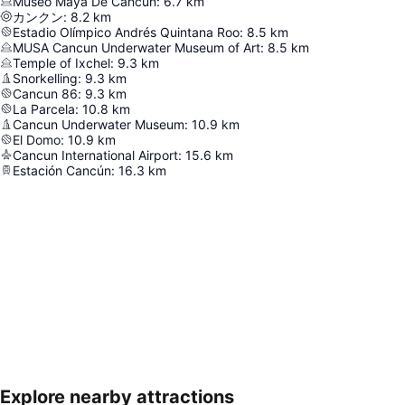
Museo Maya De Cancún
:
6.7
km
カンクン
:
8.2
km
Estadio Olímpico Andrés Quintana Roo
:
8.5
km
MUSA Cancun Underwater Museum of Art
:
8.5
km
Temple of Ixchel
:
9.3
km
Snorkelling
:
9.3
km
Cancun 86
:
9.3
km
La Parcela
:
10.8
km
Cancun Underwater Museum
:
10.9
km
El Domo
:
10.9
km
Cancun International Airport
:
15.6
km
Estación Cancún
:
16.3
km
Explore nearby attractions