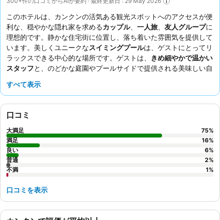
300+件の口コミからAIが要約 · 最終更新日 : 29 May 2026
このホテルは、カンクンの活気ある観光スポットへのアクセスが便
利な、穏やかな隠れ家を求める
カップル
、
一人旅
、
友人グループ
に
理想的です。静かな住宅街に位置し、落ち着いた雰囲気を提供して
います。美しくユニークな
スイミングプール
は、ゲストにとってリ
ラックスできる中心的な場所です。ゲストは、
きめ細やかで温かい
スタッフ
と、のどかな庭園やプールサイドで提供される美味しい自
家製朝食を一貫して高く評価しています。より充実した体験のため
すべて表示
に、景色を楽しめる可能性のある
高層階
の部屋を予約することをお
勧めします。
口コミ
大満足
75
%
満足
16
%
良い
6
%
普通
2
%
不満
1
%
口コミを表示