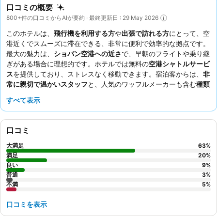
口コミの概要
800+件の口コミからAIが要約 · 最終更新日 : 29 May 2026
このホテルは、
飛行機を利用する方
や
出張で訪れる方
にとって、空
港近くでスムーズに滞在できる、非常に便利で効率的な拠点です。
最大の魅力は、
ショパン空港への近さ
で、早朝のフライトや乗り継
ぎがある場合に理想的です。ホテルでは無料の
空港シャトルサービ
ス
を提供しており、ストレスなく移動できます。宿泊客からは、
非
常に親切で温かいスタッフ
と、人気のワッフルメーカーも含む
種類
豊富でおいしい朝食ビュッフェ
が常に高く評価されています。静か
すべて表示
に過ごしたい方には、庭園に面した部屋をリクエストすることをお
すすめします。
口コミ
大満足
63
%
満足
20
%
良い
9
%
普通
3
%
不満
5
%
口コミを表示