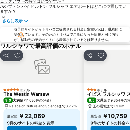
ェックアウトの時間はいつですか？
ハンプトン バイ ヒルトン ワルシャワ エアポートはどこに位置してい
ますか？
さらに表示
各予約サイトからトリバゴに提供される料金と空室状況は、継続的に
変化しています。そのためトリバゴでご覧になった情報と同じ内容
が、移動先の予約サイトにも表示されているとは限りません。
ワルシャワで最高評価のホテル
シェア
お気に入りに追加
シェア
お気に入りに
ホテル
ホテル
5 ホテルのランク
3 ホテルのランク
The Westin Warsaw
イビス ワルシャワ 
9.0
8.5
大満足
(
11,680件の評価
)
大満足
(
19,354件の
Palace of Culture and Scienceまで0.7 km
王の居城まで1.3 km
￥22,069
￥10,759
最安値
最安値
9件のサイト
の料金を表示
9件のサイト
の料金を