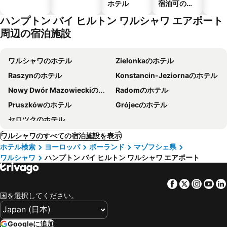
ホテル
宿泊可のホ
テル
ハンプトン バイ ヒルトン ワルシャワ エアポート
周辺の宿泊施設
ワルシャワのホテル
Zielonkaのホテル
Raszynのホテル
Konstancin-Jeziornaのホテル
Nowy Dwór Mazowieckiのホテル
Radomのホテル
Pruszkówのホテル
Grójecのホテル
セロツクのホテル
ワルシャワのすべての宿泊施設を表示
ホテル検索
ヨーロッパ
ポーランド
マゾフシェ県
ワルシャワ
ハンプトン バイ ヒルトン ワルシャワ エアポート
Facebook
Twitter
Insta
Yo
国を選択してください。
Googleに追加