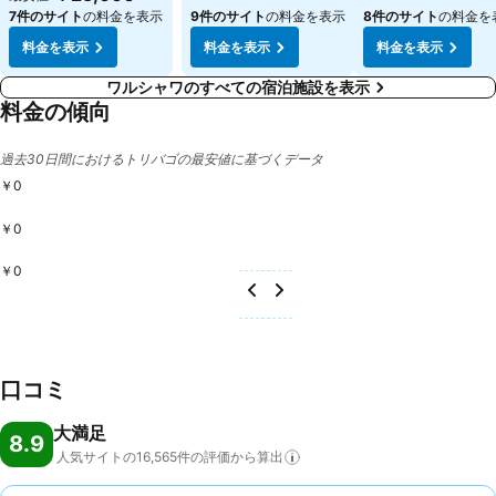
7件のサイト
の料金を表示
9件のサイト
の料金を表示
8件のサイト
の料金を
料金を表示
料金を表示
料金を表示
ワルシャワのすべての宿泊施設を表示
料金の傾向
過去30日間におけるトリバゴの最安値に基づくデータ
￥0
￥0
￥0
口コミ
大満足
8.9
人気サイトの16,565件の評価から算出