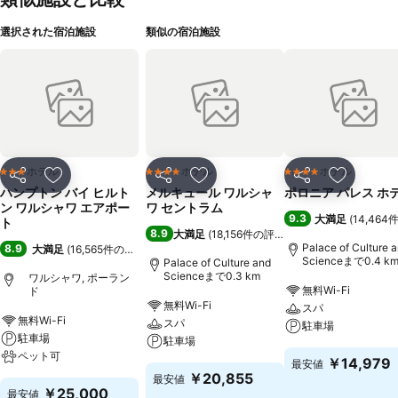
選択された宿泊施設
類似の宿泊施設
ホテル
ホテル
ホテル
3 ホテルのランク
4 ホテルのランク
4 ホテルのランク
シェア
お気に入りに追加
シェア
お気に入りに追加
シェア
お気に入
ハンプトン バイ ヒルト
メルキュール ワルシャ
ポロニア パレス ホ
ン ワルシャワ エアポー
ワ セントラム
9.3
大満足
(
14,46
ト
8.9
大満足
(
18,156件の評価
)
Palace of Culture 
8.9
大満足
(
16,565件の評価
)
Scienceまで0.4 k
Palace of Culture and
Scienceまで0.3 km
ワルシャワ, ポーラン
無料Wi-Fi
ド
無料Wi-Fi
スパ
無料Wi-Fi
スパ
駐車場
駐車場
駐車場
ペット可
￥14,979
最安値
￥20,855
最安値
￥25,000
最安値