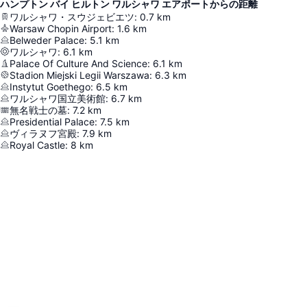
ハンプトン バイ ヒルトン ワルシャワ エアポートからの距離
ワルシャワ・スウジェビエツ
:
0.7
km
Warsaw Chopin Airport
:
1.6
km
Belweder Palace
:
5.1
km
ワルシャワ
:
6.1
km
Palace Of Culture And Science
:
6.1
km
Stadion Miejski Legii Warszawa
:
6.3
km
Instytut Goethego
:
6.5
km
ワルシャワ国立美術館
:
6.7
km
無名戦士の墓
:
7.2
km
Presidential Palace
:
7.5
km
ヴィラヌフ宮殿
:
7.9
km
Royal Castle
:
8
km