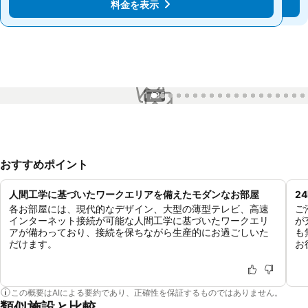
料金を表示
料金を表示
1 / 35
おすすめポイント
人間工学に基づいたワークエリアを備えたモダンなお部屋
2
各お部屋には、現代的なデザイン、大型の薄型テレビ、高速
ご
インターネット接続が可能な人間工学に基づいたワークエリ
が
アが備わっており、接続を保ちながら生産的にお過ごしいた
も
だけます。
お
この概要はAIによる要約であり、正確性を保証するものではありません。
類似施設と比較