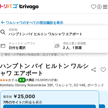
お気に入り
ログイ
メ
ワルシャワのすべての宿泊施設を表示
目的地
ハンプトン バイ ヒルトン ワルシャワ エアポート
チェックイン/アウト
滞在人数と部屋数
日付を選択
2 人、1 部屋
弊社への手数料が検索結果に及ぼす影響について
ハンプトン バイ ヒルトン ワルシ
ャワ エアポート
シェア
お
ホテル
8.9
大満足
(
16,565件の評価
)
3 ホテルのランク
Komitetu Obrony Robotników 39F, ワルシャワ, 02-148, ポーランド
￥25,000
￥25,000
最安値
最安値
7件のサイト
の料金を表示
7件のサイト
の料金を表示