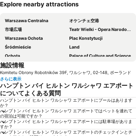
Explore nearby attractions
地図を拡大
Warszawa Centralna
オケンチェ空港
市場広場
Teatr Wielki - Opera Narodowa
Warszawa Ochota
Plac Konstytucji
Śródmieście
Land
Ochota
Palace of Culture and Science
施設情報
王の居城
Casinos Poland Hotel Marriott
Komitetu Obrony Robotników 39F, ワルシャワ, 02-148, ポーランド
Włochy
Stacja metra Ratusz
さらに表示
Muzeum Historii Żydów Polskich
Theatre Square
ハンプトン バイ ヒルトン ワルシャワ エアポート
Bemowo
Centrum Nauki KOPERNIK
についてよくある質問
Centrum Konferencyjno - Szkoleniowe
Kąpielisko nad Zalewem Zegrzyńskim
ハンプトン バイ ヒルトン ワルシャワ エアポートにプールはあります
か？
Stacja metra Racławicka
Centralny Ośrodek Sportu Torwar
ハンプトン バイ ヒルトン ワルシャワ エアポートではペットを連れて
の宿泊は可能ですか？
Zielna CB
KIG
ハンプトン バイ ヒルトン ワルシャワ エアポートには駐車場がありま
Praga Północ
Promenada
すか？
ハンプトン バイ ヒルトン ワルシャワ エアポートのチェックインとチ