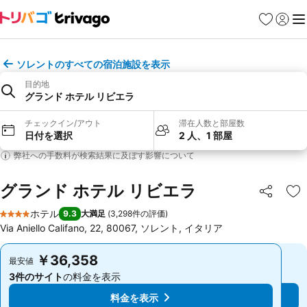
お気に入り
ログイ
メ
ソレントのすべての宿泊施設を表示
目的地
グランド ホテル リビエラ
チェックイン/アウト
滞在人数と部屋数
日付を選択
2 人、1 部屋
弊社への手数料が検索結果に及ぼす影響について
グランド ホテル リビエラ
シェア
お
ホテル
9.3
大満足
(
3,298件の評価
)
4 ホテルのランク
Via Aniello Califano, 22, 80067, ソレント, イタリア
￥36,358
￥36,358
最安値
最安値
3件のサイト
の料金を表示
3件のサイト
の料金を表示
料金を表示
料金を表示