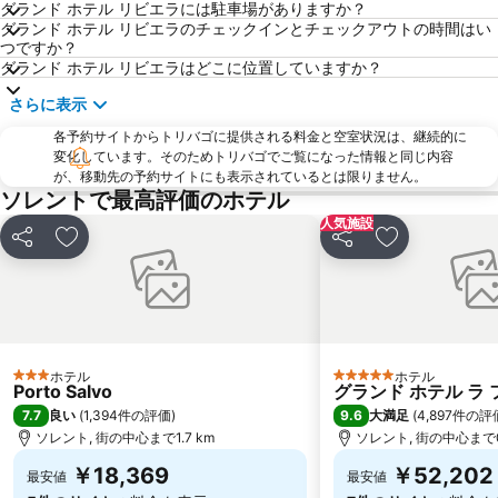
グランド ホテル リビエラには駐車場がありますか？
Via Toledo
Piazza Bellini
グランド ホテル リビエラのチェックインとチェックアウトの時間はい
つですか？
Vomero
Marina Grande
グランド ホテル リビエラはどこに位置していますか？
Piazza del Plebiscito
Via Chiaia
さらに表示
Spaccanapoli
Porto di Ischia
各予約サイトからトリバゴに提供される料金と空室状況は、継続的に
Porto di Amalfi
Palazzo Reale
変化しています。そのためトリバゴでご覧になった情報と同じ内容
が、移動先の予約サイトにも表示されているとは限りません。
Castel Nuovo
Funiculare di Mergellina
ソレントで最高評価のホテル
National Archaeological Museum
Piazza Tasso
人気施設
シェア
お気に入りに追加
シェア
お気に入りに
Li galli
San Giovanni a Teduccio
Barra
Montecalvario
Basilica di Santa Chiara
Da Michele
Mercatini di Natale San Gregorio Armeno
Teatro Bellini
ホテル
ホテル
Piazza Dante
Villa Comunale
3 ホテルのランク
5 ホテルのランク
Porto Salvo
グランド ホテル ラ
7.7
9.6
良い
(
1,394件の評価
)
大満足
(
4,897件の評
ソレント, 街の中心まで1.7 km
ソレント, 街の中心まで0
￥18,369
￥52,202
最安値
最安値