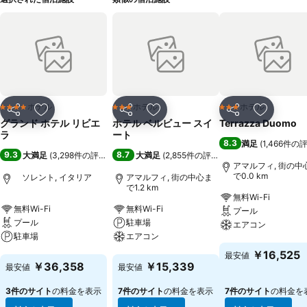
ホテル
ホテル
ホテル
4 ホテルのランク
3 ホテルのランク
3 ホテルのランク
シェア
お気に入りに追加
シェア
お気に入りに追加
シェア
お気に入
グランド ホテル リビエ
ホテル ベルビュー スイ
Terrazza Duomo
ラ
ート
8.3
満足
(
1,466件の
9.3
8.7
大満足
(
3,298件の評価
)
大満足
(
2,855件の評価
)
アマルフィ, 街の中
で0.0 km
ソレント, イタリア
アマルフィ, 街の中心ま
で1.2 km
無料Wi-Fi
無料Wi-Fi
無料Wi-Fi
プール
プール
駐車場
エアコン
駐車場
エアコン
料金を表示
￥16,525
最安値
料金を表示
料金を表示
￥36,358
￥15,339
最安値
最安値
3件のサイト
の料金を表示
7件のサイト
の料金を表示
7件のサイト
の料金を