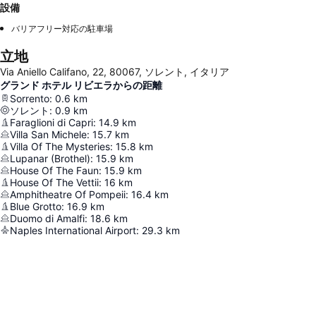
設備
バリアフリー対応の駐車場
立地
Via Aniello Califano, 22, 80067, ソレント, イタリア
グランド ホテル リビエラからの距離
Sorrento
:
0.6
km
ソレント
:
0.9
km
Faraglioni di Capri
:
14.9
km
Villa San Michele
:
15.7
km
Villa Of The Mysteries
:
15.8
km
Lupanar (Brothel)
:
15.9
km
House Of The Faun
:
15.9
km
House Of The Vettii
:
16
km
Amphitheatre Of Pompeii
:
16.4
km
Blue Grotto
:
16.9
km
Duomo di Amalfi
:
18.6
km
Naples International Airport
:
29.3
km