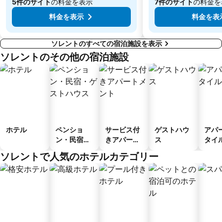
5件のサイト
の料金を表示
7件のサイト
の料金を
料金を表示
料金を表
ソレントのすべての宿泊施設を表示
ソレントのその他の宿泊施設
ホテル
ペンショ
サービス付
ゲストハウ
アパ
ン・民宿・
きアパート
ス
タイ
ゲストハウ
メント
ル
ソレントで人気のホテルカテゴリー
ス