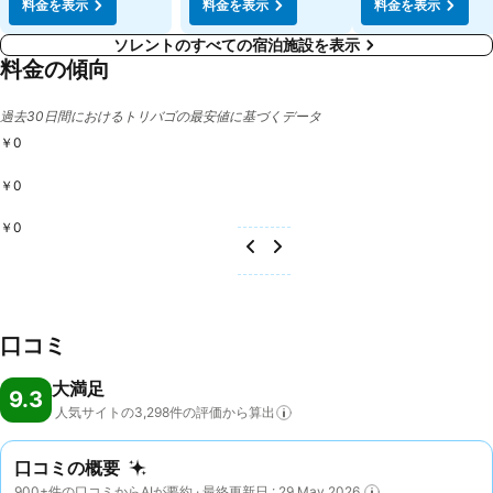
料金を表示
料金を表示
料金を表示
ソレントのすべての宿泊施設を表示
料金の傾向
過去30日間におけるトリバゴの最安値に基づくデータ
￥0
￥0
￥0
口コミ
大満足
9.3
人気サイトの3,298件の評価から算出
口コミの概要
900+件の口コミからAIが要約 · 最終更新日 : 29 May 2026