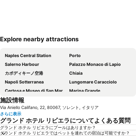
Explore nearby attractions
地図を拡大
Naples Central Station
Porto
Salerno Harbour
Palazzo Monaco di Lapio
カポディキーノ空港
Chiaia
Napoli Sotterranea
Lungomare Caracciolo
Certosa e Museo di San Martino
Marina Grande
施設情報
Porto di Napoli
Scampìa
Via Aniello Califano, 22, 80067, ソレント, イタリア
Museo di Capodimonte
Lungomare Trieste
さらに表示
Castel dell'Ovo
Porto di Salerno
グランド ホテル リビエラについてよくある質問
Liparlati
Stazione di Sorrento
グランド ホテル リビエラにプールはありますか？
グランド ホテル リビエラではペットを連れての宿泊は可能ですか？
Costiera Amalfitana
Villa Rufolo