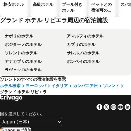
格安ホテル
高級ホテル
プール付き
ペットとの
スパ
ホテル
宿泊可のホ
テル
グランド ホテル リビエラ周辺の宿泊施設
ナポリのホテル
アマルフィのホテル
ポジターノのホテル
カプリのホテル
ソレントのホテル
サレルノのホテル
アナカプリのホテル
ポンペイのホテル
ラヴェッロのホテル
ソレントのすべての宿泊施設を表示
ホテル検索
ヨーロッパ
イタリア
カンパニア州
ソレント
グランド ホテル リビエラ
Facebook
Twitter
Insta
Yo
国を選択してください。
Googleに追加