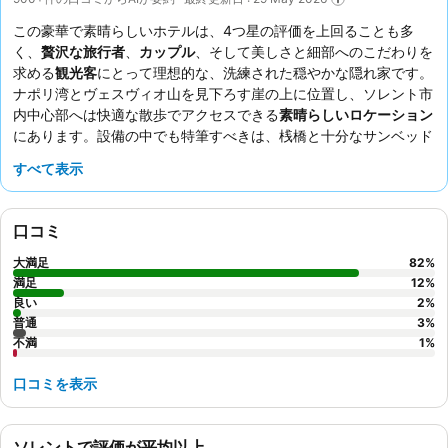
この豪華で素晴らしいホテルは、4つ星の評価を上回ることも多
く、
贅沢な旅行者
、
カップル
、そして美しさと細部へのこだわりを
求める
観光客
にとって理想的な、洗練された穏やかな隠れ家です。
ナポリ湾とヴェスヴィオ山を見下ろす崖の上に位置し、ソレント市
内中心部へは快適な散歩でアクセスできる
素晴らしいロケーション
にあります。設備の中でも特筆すべきは、桟橋と十分なサンベッド
を備えた
プライベートビーチエリア
で、リラックスできる穏やかな
すべて表示
場所を提供しています。ゲストは、非常にフレンドリーで親切、プ
ロフェッショナルな
スタッフ
を一貫して高く評価しており、
朝食ビ
ュッフェ
は、オムレツステーションやプロセッコを含む豊富な品揃
口コミ
えで際立っています。より静かな滞在を希望するゲストは、庭園に
面した部屋をリクエストすることをお勧めします。
大満足
82
%
満足
12
%
良い
2
%
普通
3
%
不満
1
%
口コミを表示
ソレントで評価が平均以上