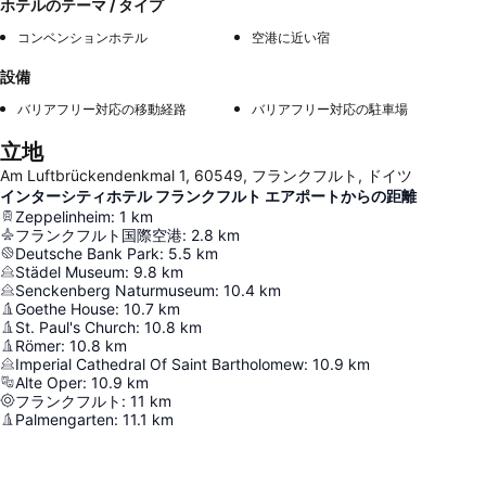
ホテルのテーマ / タイプ
コンベンションホテル
空港に近い宿
設備
バリアフリー対応の移動経路
バリアフリー対応の駐車場
立地
Am Luftbrückendenkmal 1, 60549, フランクフルト, ドイツ
インターシティホテル フランクフルト エアポートからの距離
Zeppelinheim
:
1
km
フランクフルト国際空港
:
2.8
km
Deutsche Bank Park
:
5.5
km
Städel Museum
:
9.8
km
Senckenberg Naturmuseum
:
10.4
km
Goethe House
:
10.7
km
St. Paul's Church
:
10.8
km
Römer
:
10.8
km
Imperial Cathedral Of Saint Bartholomew
:
10.9
km
Alte Oper
:
10.9
km
フランクフルト
:
11
km
Palmengarten
:
11.1
km