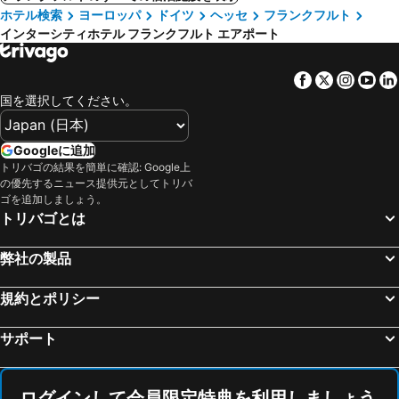
ホテル検索
ヨーロッパ
ドイツ
ヘッセ
フランクフルト
インターシティホテル フランクフルト エアポート
Facebook
Twitter
Insta
Yo
国を選択してください。
Googleに追加
トリバゴの結果を簡単に確認: Google上
の優先するニュース提供元としてトリバ
ゴを追加しましょう。
トリバゴとは
弊社の製品
規約とポリシー
サポート
ログインして会員限定特典を利用しましょう