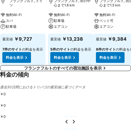
のリクエストを承ります。また、金庫、ミニバーやライティング・デス
フランクフルト, ドイ
フランクフルト, 街の中
フランクフルト, 街
ツ
心まで1.6 km
心まで1.5 km
クをご用意しています。また、ミニ冷蔵庫や紅茶／コーヒーメーカーも
あります。直通ダイヤル付電話、衛星/ケーブルチャンネル付きテレ
無料Wi-Fi
無料Wi-Fi
無料Wi-Fi
ビ、ラジオやWiFi（無料）も揃っており、最高に快適な休暇をお過ごし
スパ
駐車場
ペット可
いただけます。バスルームにはシャワーが備えつけられており、ヘアド
駐車場
エアコン
エアコン
ライヤーがあります。バリアフリーのバスルームが付いた車いす対応ル
ーム1室のご予約が可能です。この施設はファミリー用ルーム30室や禁
￥9,727
￥13,238
￥9,384
最安値
最安値
最安値
煙の部屋をご提供しています。 スポーツ／レクリエーション: このホテ
7件のサイト
の料金を表示
5件のサイト
の料金を表示
8件のサイト
の料金を
ルでは、スポーツやエンターテインメントのオプションを選びながら、
自分のペースで余暇の計画を立てられます。サンテラスではゆっくりと
料金を表示
料金を表示
料金を表示
おくつろぎいただけます。この宿泊施設は、レクリエーションエリアに
フランクフルトのすべての宿泊施設を表示
て、ソラリウムの他、有料のフィットネス・スタジオ、サウナやマッサ
料金の傾向
ージもご提供しています。 お食事: お食事をとれる施設としては、ダイ
ニングルーム、バーやパブがあります。お客さまには、お子様用ハイチ
ェアも備えたエアコン完備のノンスモーカーレストランで、素晴らしい
過去30日間におけるトリバゴの最安値に基づくデータ
料理と共にぜいたくな時間を過ごしていただけます。朝食(コンチネン
￥0
タル)、昼食そして夕食は、ビュッフェをお楽しみいただくか、または
お好みでアラカルト(ご昼食やご夕食)のお料理をご注文いただけます。
￥0
特別なニーズに合わせたメニューもご用意しています：ダイエットミー
￥0
ルやベジタリアンメニュー。加えて、特別メニューや軽食もご注文いた
だけます。この施設はアルコール、ノンアルコールの各種お飲み物をご
用意しています。 クレジットカード: 次のクレジットカードをこのホテ