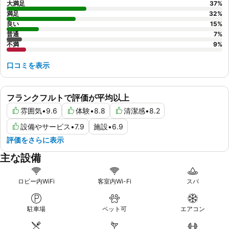
大満足
37
%
満足
32
%
良い
15
%
普通
7
%
不満
9
%
口コミを表示
フランクフルトで評価が平均以上
雰囲気
•
9.6
体験
•
8.8
清潔感
•
8.2
設備やサービス
•
7.9
施設
•
6.9
評価をさらに表示
主な設備
ロビー内WiFi
客室内Wi-Fi
スパ
駐車場
ペット可
エアコン