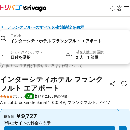
お気に入り
ログイ
メ
フランクフルトのすべての宿泊施設を表示
目的地
インターシティホテル フランクフルト エアポート
チェックイン/アウト
滞在人数と部屋数
日付を選択
2 人、1 部屋
弊社への手数料が検索結果に及ぼす影響について
インターシティホテル フランク
フルト エアポート
シェア
お
ホテル
7.8
良い
(
12,163件の評価
)
4 ホテルのランク
Am Luftbrückendenkmal 1, 60549, フランクフルト, ドイツ
￥9,727
￥9,727
最安値
最安値
7件のサイト
の料金を表示
7件のサイト
の料金を表示