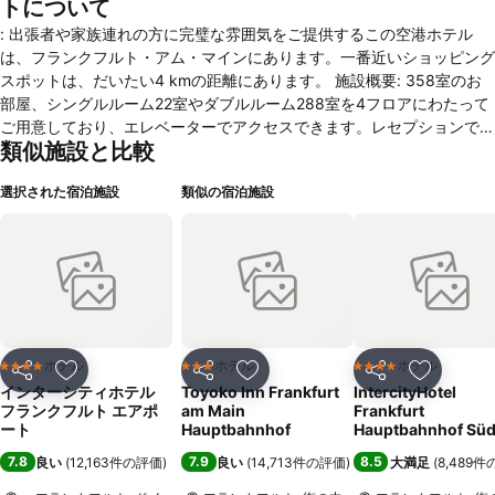
トについて
: 出張者や家族連れの方に完璧な雰囲気をご提供するこの空港ホテル
は、フランクフルト・アム・マインにあります。一番近いショッピング
スポットは、だいたい4 kmの距離にあります。 施設概要: 358室のお
部屋、シングルルーム22室やダブルルーム288室を4フロアにわたって
ご用意しており、エレベーターでアクセスできます。レセプションでは
類似施設と比較
フレンドリーなスタッフがどのようなご質問にも対応いたします。クロ
ーク、荷物預かり、金庫、ATMやドリンク自動販売機がこのホテルの
選択された宿泊施設
類似の宿泊施設
ファシリティに含まれています。共有エリアでは、お客さま用の無線
LAN（有料）をご利用いただけます。この宿泊施設は車いす対応の設
備をご提供しています。お庭では、屋外でのくつろぎのひと時をお過ご
しいただけます。車でお越しのお客さまは、ガレージまたは駐車場（有
料）に駐車していただけます。ほかにも、送迎サービス、有料のルーム
サービス、モーニングコールサービス、衣服クリーニングサービス、コ
インランドリーやホテル専用シャトルバスなどをご提供しています。周
囲を自転車で散策したいアクティブな旅行者の皆さまには、レンタル自
ホテル
ホテル
ホテル
4 ホテルのランク
3 ホテルのランク
4 ホテルのランク
シェア
お気に入りに追加
シェア
お気に入りに追加
シェア
お気に入
転車をお楽しみいただけます。お客様には日刊新聞を無料でご提供して
インターシティホテル
Toyoko Inn Frankfurt
IntercityHotel
います。通信およびビジネスシーンのサポートを目的として、ビジネス
フランクフルト エアポ
am Main
Frankfurt
センターはファックスマシンをご提供しています。 客室: エアコンや暖
ート
Hauptbahnhof
Hauptbahnhof Sü
房(個別制御)がお部屋の空気を心地よく整えています。お部屋はカーペ
7.8
7.9
8.5
良い
(
12,163件の評価
)
良い
(
14,713件の評価
)
大満足
(
8,489
ット敷きで、クイーンサイズベッドを備えています。エキストラベッド