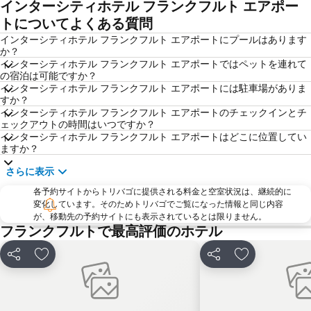
インターシティホテル フランクフルト エアポー
Nordend-West
Ginnheim
トについてよくある質問
Ostend
Frankfurter Berg
インターシティホテル フランクフルト エアポートにプールはあります
か？
Wiesbadener Sternschnuppenmarkt
Neroberg
インターシティホテル フランクフルト エアポートではペットを連れて
の宿泊は可能ですか？
Drais
Rüdesheimer Weihnachtsmarkt der Nationen
インターシティホテル フランクフルト エアポートには駐車場がありま
Frankfurt Book Fair
Innenstadt
すか？
インターシティホテル フランクフルト エアポートのチェックインとチ
Westend-Nord
Bruchwegstadion
ェックアウトの時間はいつですか？
インターシティホテル フランクフルト エアポートはどこに位置してい
Biebrich
Hauptbahnhof Wiesbaden
ますか？
Europaviertel
Kinder Museum
さらに表示
聖バルトロメウス大聖堂
My Zeil
各予約サイトからトリバゴに提供される料金と空室状況は、継続的に
Tigerpalast
Darmstadt-Mitte
変化しています。そのためトリバゴでご覧になった情報と同じ内容
が、移動先の予約サイトにも表示されているとは限りません。
Darmstadt-West
Kurhaus
フランクフルトで最高評価のホテル
Come In
Schierstein
Taunuswunderland
Weihnachtsmarkt
シェア
お気に入りに追加
シェア
お気に入りに
Drosselgasse