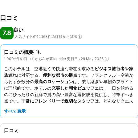
ルでご使用いただけます：アメリカン・エキスプレス、Visa、ダイナー
ズクラブ、JCBおよびMasterCard。
口コミ
良い
7.8
人気サイトの12,163件の評価から算出
口コミの概要
1,000+件の口コミからAIが要約 · 最終更新日 : 29 May 2026
このホテルは、空港近くで快適な滞在を求める
ビジネス旅行者
や
家
族連れ
に対応する、
便利な都市の拠点
です。フランクフルト空港か
らわずか数分の
最高のロケーション
は、乗り継ぎや早朝のフライト
に理想的です。ホテルの
充実した朝食ビュッフェ
は、一日を始める
のにぴったりの新鮮で質の高い豊富な選択肢を提供し、特筆すべき
点です。
非常にフレンドリーで親切なスタッフ
は、どんなリクエス
トにも快く対応してくれると、ゲストから常に高く評価されていま
すべて表示
す。より静かな滞在を希望する場合は、幹線道路に面していない部
屋をリクエストすることを検討してください。
口コミ