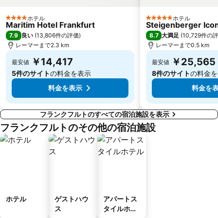
ホテル
ホテル
4 ホテルのランク
5 ホテルのランク
Maritim Hotel Frankfurt
Steigenberger Icon
7.9
8.7
良い
(
13,806件の評価
)
大満足
(
10,729件の
レーマーまで2.3 km
レーマーまで0.5 km
￥14,417
￥25,565
最安値
最安値
5件のサイト
の料金を表示
8件のサイト
の料金を
料金を表示
料金を
フランクフルトのすべての宿泊施設を表示
フランクフルトのその他の宿泊施設
ホテル
ゲストハウ
アパートス
ス
タイルホテ