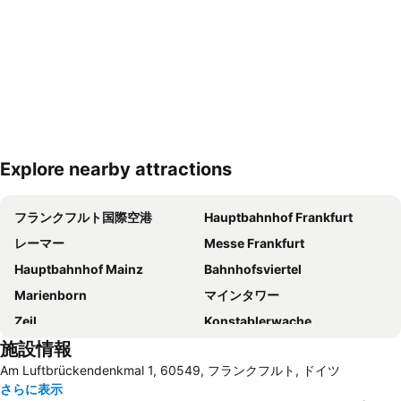
Explore nearby attractions
地図を拡大
フランクフルト国際空港
Hauptbahnhof Frankfurt
レーマー
Messe Frankfurt
Hauptbahnhof Mainz
Bahnhofsviertel
Marienborn
マインタワー
Zeil
Konstablerwache
施設情報
Kurpark Wiesbaden
Altstadt
Am Luftbrückendenkmal 1, 60549, フランクフルト, ドイツ
Nordwestzentrum
Darmstadt-Ost
さらに表示
Höchst
Museumsufer Frankfurt am Main