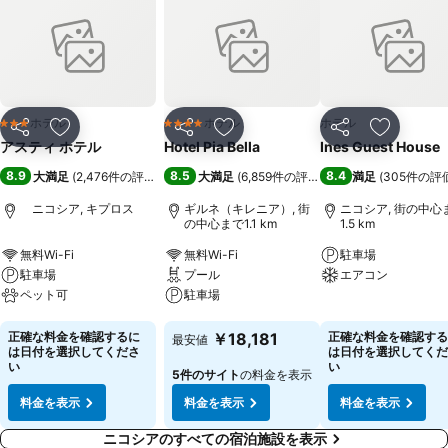
ホテル
ホテル
ホテル
3 ホテルのランク
4 ホテルのランク
シェア
お気に入りに追加
シェア
お気に入りに追加
シェア
お気に入
アスティ ホテル
Hotel Pia Bella
Ines Guest House
8.9
8.5
8.4
大満足
(
2,476件の評価
)
大満足
(
6,859件の評価
)
満足
(
305件の評
ニコシア, キプロス
ギルネ（キレニア）, 街
ニコシア, 街の中心
の中心まで1.1 km
1.5 km
無料Wi-Fi
無料Wi-Fi
駐車場
駐車場
プール
エアコン
ペット可
駐車場
料金を表示
料金を表示
料金を表示
正確な料金を確認するに
￥18,181
正確な料金を確認する
最安値
は日付を選択してくださ
は日付を選択してくだ
い
い
5件のサイト
の料金を表示
料金を表示
料金を表示
料金を表示
ニコシアのすべての宿泊施設を表示