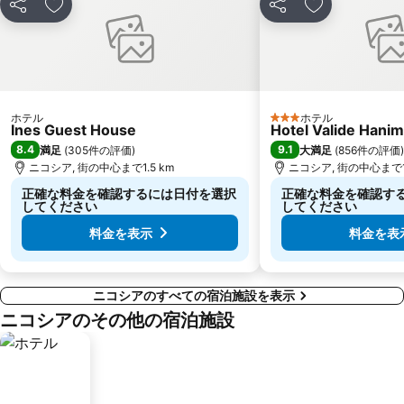
シェア
お気に入りに追加
シェア
お気に入りに
ホテル
ホテル
3 ホテルのランク
Ines Guest House
Hotel Valide Hani
8.4
9.1
満足
(
305件の評価
)
大満足
(
856件の評価
)
ニコシア, 街の中心まで1.5 km
ニコシア, 街の中心まで1.
正確な料金を確認するには日付を選択
正確な料金を確認す
してください
してください
料金を表示
料金を表
ニコシアのすべての宿泊施設を表示
ニコシアのその他の宿泊施設