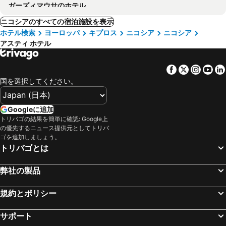
ガーズィマウサのホテル
ニコシアのすべての宿泊施設を表示
ホテル検索
ヨーロッパ
キプロス
ニコシア
ニコシア
アスティ ホテル
Facebook
Twitter
Insta
Yo
国を選択してください。
Googleに追加
トリバゴの結果を簡単に確認: Google上
の優先するニュース提供元としてトリバ
ゴを追加しましょう。
トリバゴとは
弊社の製品
規約とポリシー
サポート