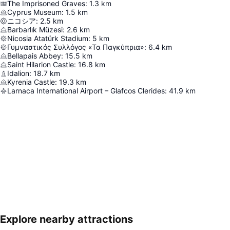
The Imprisoned Graves
:
1.3
km
Cyprus Museum
:
1.5
km
ニコシア
:
2.5
km
Barbarlık Müzesi
:
2.6
km
Nicosia Atatürk Stadium
:
5
km
Γυμναστικός Συλλόγος «Τα Παγκύπρια»
:
6.4
km
Bellapais Abbey
:
15.5
km
Saint Hilarion Castle
:
16.8
km
Idalion
:
18.7
km
Kyrenia Castle
:
19.3
km
Larnaca International Airport – Glafcos Clerides
:
41.9
km
Explore nearby attractions
地図を拡大