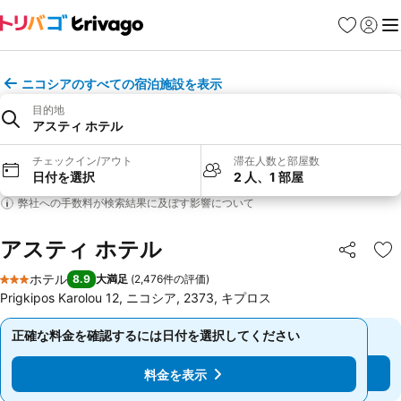
お気に入り
ログイ
メ
ニコシアのすべての宿泊施設を表示
目的地
アスティ ホテル
チェックイン/アウト
滞在人数と部屋数
日付を選択
2 人、1 部屋
弊社への手数料が検索結果に及ぼす影響について
アスティ ホテル
シェア
お
ホテル
8.9
大満足
(
2,476件の評価
)
3 ホテルのランク
Prigkipos Karolou 12, ニコシア, 2373, キプロス
正確な料金を確認するには日付を選択してください
正確な料金を確認するには日付を選択してください
料金を表示
料金を表示