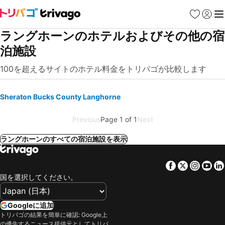
お気に入り
ログイ
メ
ラングホーンのホテルおよびその他の宿
泊施設
100を超えるサイトのホテル料金をトリバゴが比較します
Sheraton Bucks County Langhorne
Previous
Page 1 of 1
Next
ラングホーンのすべての宿泊施設を表示
Facebook
Twitter
Insta
Yo
国を選択してください。
Googleに追加
トリバゴの結果を簡単に確認: Google上
の優先するニュース提供元としてトリバ