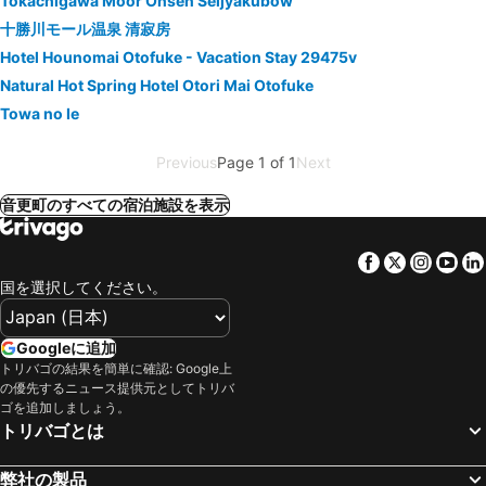
Tokachigawa Moor Onsen Seijyakubow
十勝川モール温泉 清寂房
Hotel Hounomai Otofuke - Vacation Stay 29475v
Natural Hot Spring Hotel Otori Mai Otofuke
Towa no Ie
Previous
Page 1 of 1
Next
音更町のすべての宿泊施設を表示
Facebook
Twitter
Insta
Yo
国を選択してください。
Googleに追加
トリバゴの結果を簡単に確認: Google上
の優先するニュース提供元としてトリバ
ゴを追加しましょう。
トリバゴとは
弊社の製品