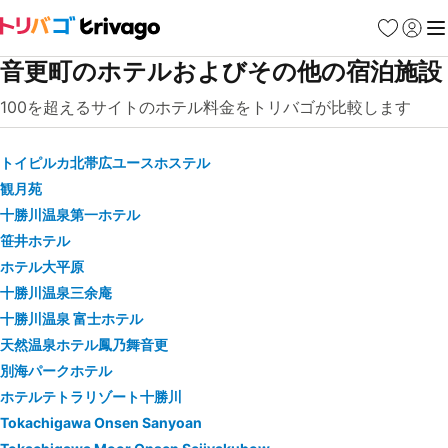
お気に入り
ログイ
メ
音更町のホテルおよびその他の宿泊施設
100を超えるサイトのホテル料金をトリバゴが比較します
トイピルカ北帯広ユースホステル
観月苑
十勝川温泉第一ホテル
笹井ホテル
ホテル大平原
十勝川温泉三余庵
十勝川温泉 富士ホテル
天然温泉ホテル鳳乃舞音更
別海パークホテル
ホテルテトラリゾート十勝川
Tokachigawa Onsen Sanyoan