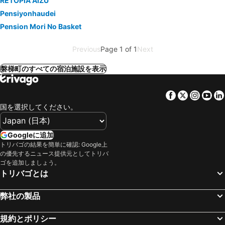
RETOPIA AIZU
Pensiyonhaudei
Pension Mori No Basket
Previous
Page 1 of 1
Next
磐梯町のすべての宿泊施設を表示
Facebook
Twitter
Insta
Yo
国を選択してください。
Googleに追加
トリバゴの結果を簡単に確認: Google上
の優先するニュース提供元としてトリバ
ゴを追加しましょう。
トリバゴとは
弊社の製品
規約とポリシー