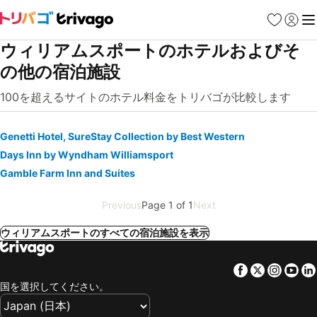
お気に入り
ログイ
メ
ウィリアムスポートのホテルおよびそ
の他の宿泊施設
100を超えるサイトのホテル料金をトリバゴが比較します
Genetti Hotel, SureStay Collection by Best Western
Days Inn by Wyndham Williamsport
Gamble Farm Inn and Suites
Previous
Page 1 of 1
Next
ウィリアムスポートのすべての宿泊施設を表示
Facebook
Twitter
Insta
Yo
国を選択してください。