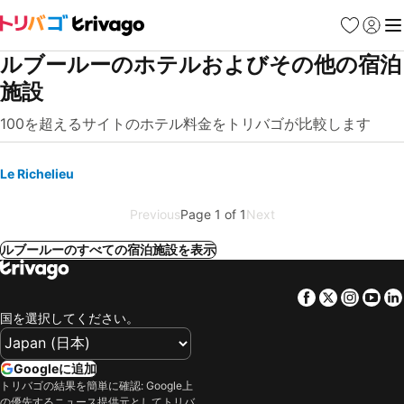
お気に入り
ログイ
メ
ルブールーのホテルおよびその他の宿泊
施設
100を超えるサイトのホテル料金をトリバゴが比較します
Le Richelieu
Previous
Page 1 of 1
Next
ルブールーのすべての宿泊施設を表示
Facebook
Twitter
Insta
Yo
国を選択してください。
Googleに追加
トリバゴの結果を簡単に確認: Google上
の優先するニュース提供元としてトリバ