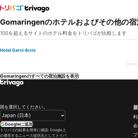
Gomaringenのホテルおよびその他の
100を超えるサイトのホテル料金をトリバゴが比較します
Hotel Garni Arcis
Previ
Gomaringenのすべての宿泊施設を表示
国を選択してください。
規
利
Googleに追加
会
トリバゴの結果を簡単に確認: Google上
プ
の優先するニュース提供元としてトリバ