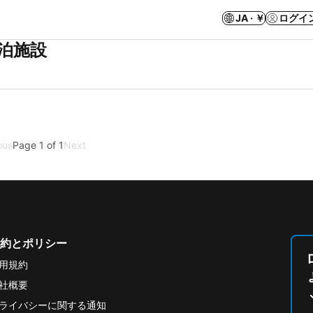
JA · ￥
ログイ
宿泊施設
ous
Page 1 of 1
Next
約とポリシー
用規約
社概要
ライバシーに関する通知