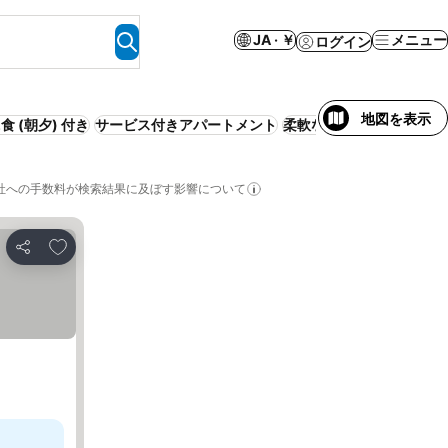
JA · ￥
メニュー
ログイン
地図を表示
食 (朝夕) 付き
サービス付きアパートメント
柔軟なキャンセルポリシ
社への手数料が検索結果に及ぼす影響について
お気に入りに追加
シェア