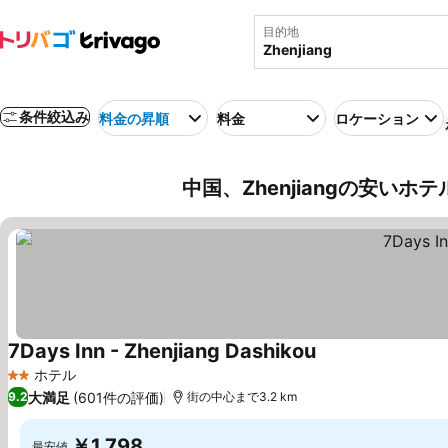
目的地
条件絞込み
料金の昇順
料金
ロケーション
中国、Zhenjiangの安いホテ
7Days Inn - Zhenjiang Dashikou
料金を表示
ホテル
2 ホテルのランク
大満足
(601件の評価)
9.2
街の中心まで3.2 km
￥1,798
最安値