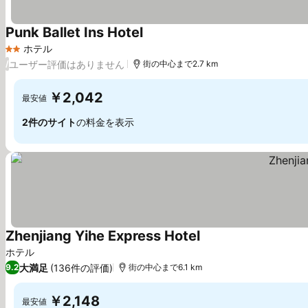
Punk Ballet Ins Hotel
料金を表示
ホテル
2 ホテルのランク
ユーザー評価はありません
/
街の中心まで2.7 km
￥2,042
最安値
2件のサイト
の料金を表示
Zhenjiang Yihe Express Hotel
料金を表示
ホテル
大満足
(136件の評価)
9.2
街の中心まで6.1 km
￥2,148
最安値