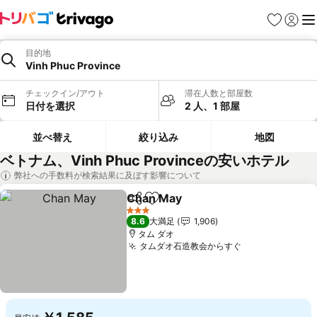
お気に入り
ログイ
メ
目的地
Vinh Phuc Province
チェックイン/アウト
滞在人数と部屋数
日付を選択
2 人、1 部屋
並べ替え
絞り込み
地図
ベトナム、Vinh Phuc Provinceの安いホテル
弊社への手数料が検索結果に及ぼす影響について
Chan May
シェア
お気に入りに追加
料金を表示
3 ホテルのランク
8.6
大満足
1,906
タム ダオ
タムダオ石造教会からすぐ
料金を表示