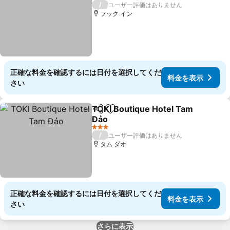
3 ホテルのランク
/
ユーザー評価はありません
フック イン
正確な料金を確認するには日付を選択してくだ
料金を表示
さい
TOKI Boutique Hotel Tam
シェア
お気に入りに追加
Đảo
料金を表示
3 ホテルのランク
/
ユーザー評価はありません
タム ダオ
正確な料金を確認するには日付を選択してくだ
料金を表示
さい
さらに表示