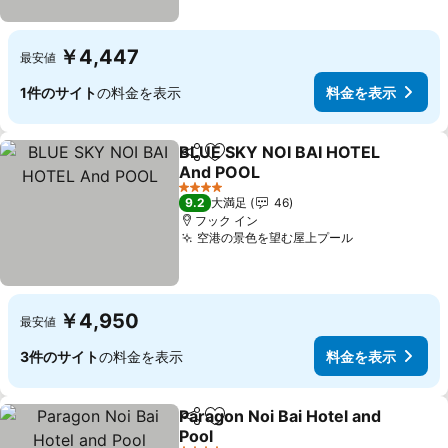
￥4,447
最安値
1件のサイト
の料金を表示
料金を表示
BLUE SKY NOI BAI HOTEL
シェア
お気に入りに追加
And POOL
料金を表示
4 ホテルのランク
9.2
大満足
46
フック イン
空港の景色を望む屋上プール
料金を表示
￥4,950
最安値
3件のサイト
の料金を表示
料金を表示
Paragon Noi Bai Hotel and
シェア
お気に入りに追加
Pool