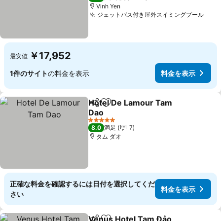
Vinh Yen
ジェットバス付き屋外スイミングプール
料金
￥17,952
最安値
1件のサイト
の料金を表示
料金を表示
Hotel De Lamour Tam
シェア
お気に入りに追加
Dao
料金を表示
5 ホテルのランク
8.0
満足
7
タム ダオ
正確な料金を確認するには日付を選択してくだ
料金を表示
さい
Venus Hotel Tam Đảo