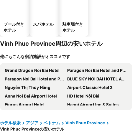
プール付き
スパホテル
駐車場付き
ホテル
ホテル
Vinh Phuc Province周辺の安いホテル
他にもこんな宿泊施設がオススメです
Grand Dragon Noi Bai Hotel
Paragon Noi Bai Hotel and Pool
Paragon Noi Bai Hotel and Pool
BLUE SKY NOI BAI HOTEL And POOL
Nguyễn Thị Thúy Hằng
Airport Classic Hotel 2
Anna Noi Bai Airport Hotel
HD Hotel Nội Bài
Fiorus Airport Hotel
Hanoi Airport Inn & Suites
Hotel De Lamour Tam Dao
Modena by Fraser Vinh Yen
HT Airport Inn
Venus Hotel Tam Đảo
ホテル検索
アジア
ベトナム
Vinh Phuc Province
Vinh Phuc Provinceの安いホテル
Noi Bai Sunflower Hotel
Crowne Plaza Vinh Yen City Centre, an IHG Hotel