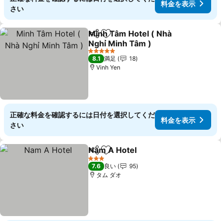
料金を表示
さい
Minh Tâm Hotel ( Nhà
シェア
お気に入りに追加
Nghỉ Minh Tâm )
料金を表示
5 ホテルのランク
8.1
満足
18
Vinh Yen
正確な料金を確認するには日付を選択してくだ
料金を表示
さい
Nam A Hotel
シェア
お気に入りに追加
料金を表示
3 ホテルのランク
7.6
良い
95
タム ダオ