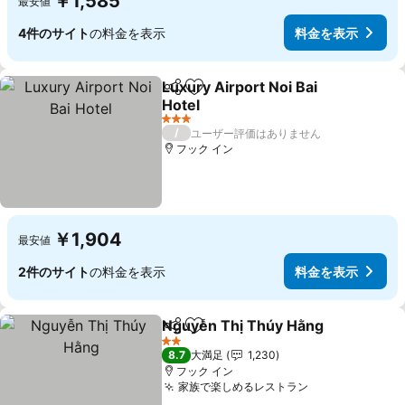
￥1,585
最安値
4件のサイト
の料金を表示
料金を表示
Luxury Airport Noi Bai
シェア
お気に入りに追加
Hotel
料金を表示
3 ホテルのランク
/
ユーザー評価はありません
フック イン
￥1,904
最安値
2件のサイト
の料金を表示
料金を表示
Nguyễn Thị Thúy Hằng
シェア
お気に入りに追加
料
2 ホテルのランク
8.7
大満足
1,230
フック イン
家族で楽しめるレストラン
料金を表示