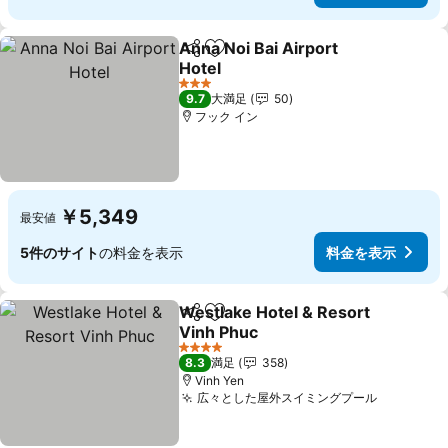
Anna Noi Bai Airport
シェア
お気に入りに追加
Hotel
料金を表示
3 ホテルのランク
9.7
大満足
50
フック イン
￥5,349
最安値
5件のサイト
の料金を表示
料金を表示
Westlake Hotel & Resort
シェア
お気に入りに追加
Vinh Phuc
料金を表示
4 ホテルのランク
8.3
満足
358
Vinh Yen
広々とした屋外スイミングプール
料金を表