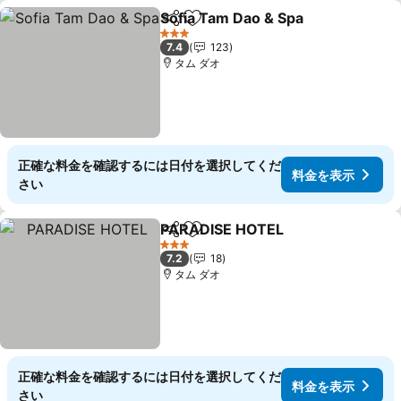
Sofia Tam Dao & Spa
シェア
お気に入りに追加
料金
3 ホテルのランク
7.4
123
タム ダオ
正確な料金を確認するには日付を選択してくだ
料金を表示
さい
PARADISE HOTEL
シェア
お気に入りに追加
料金を表
3 ホテルのランク
7.2
18
タム ダオ
正確な料金を確認するには日付を選択してくだ
料金を表示
さい