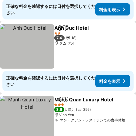
正確な料金を確認するには日付を選択してくだ
料金を表示
さい
Anh Duc Hotel
シェア
お気に入りに追加
料金を表示
2 ホテルのランク
7.4
18
タム ダオ
正確な料金を確認するには日付を選択してくだ
料金を表示
さい
Manh Quan Luxury Hotel
シェア
お気に入りに追加
3 ホテルのランク
8.6
大満足
295
Vinh Yen
マン・クアン・レストランでの食事体験
料金