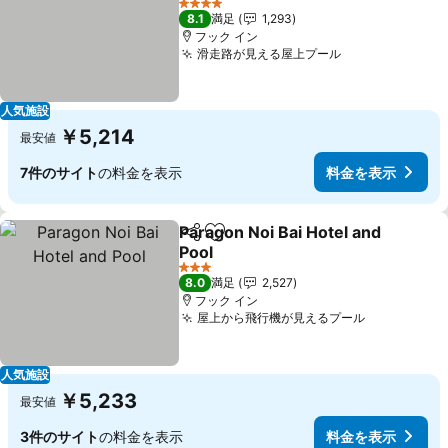
料金を表示
4 ホテルのランク
8.1
満足
1,293
フック イン
滑走路が見える屋上プール
料金を表示
人気施設
￥5,214
最安値
7件のサイト
の料金を表示
料金を表示
Paragon Noi Bai Hotel and
シェア
お気に入りに追加
Pool
料金を表示
3 ホテルのランク
8.0
満足
2,527
フック イン
屋上から飛行機が見えるプール
料金を表示
人気施設
￥5,233
最安値
3件のサイト
の料金を表示
料金を表示