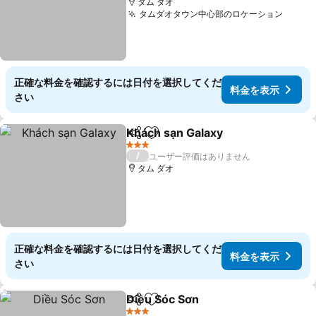
タム ダオ
タムダオタウン中心部のロケーション
料金
正確な料金を確認するには日付を選択してくだ
料金を表示
さい
Khách sạn Galaxy
シェア
お気に入りに追加
料金を表
3 ホテルのランク
/
ユーザー評価はありません
タム ダオ
正確な料金を確認するには日付を選択してくだ
料金を表示
さい
Diều Sóc Sơn
シェア
お気に入りに追加
料金を表示