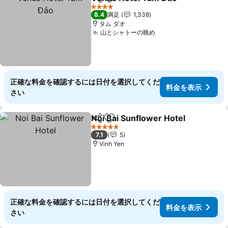
シェア
お気に入りに追加
料金
4 ホテルのランク
8.4
満足
1,338
タム ダオ
山とシャトーの眺め
料金を表示
正確な料金を確認するには日付を選択してくだ
料金を表示
さい
Noi Bai Sunflower Hotel
シェア
お気に入りに追加
料
5 ホテルのランク
7.1
5
Vinh Yen
正確な料金を確認するには日付を選択してくだ
料金を表示
さい