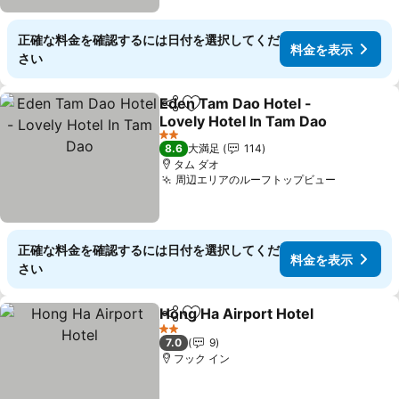
正確な料金を確認するには日付を選択してくだ
料金を表示
さい
Eden Tam Dao Hotel -
シェア
お気に入りに追加
Lovely Hotel In Tam Dao
料金を表示
2 ホテルのランク
8.6
大満足
114
タム ダオ
周辺エリアのルーフトップビュー
料金を表
正確な料金を確認するには日付を選択してくだ
料金を表示
さい
Hong Ha Airport Hotel
シェア
お気に入りに追加
料金
2 ホテルのランク
7.0
9
フック イン