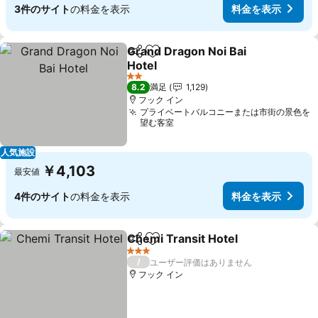
3件のサイト
の料金を表示
料金を表示
Grand Dragon Noi Bai
シェア
お気に入りに追加
Hotel
料金を表示
2 ホテルのランク
8.2
満足
1,129
フック イン
プライベートバルコニーまたは市街の景色を
望む客室
人気施設
￥4,103
最安値
4件のサイト
の料金を表示
料金を表示
Chemi Transit Hotel
シェア
お気に入りに追加
料金を
3 ホテルのランク
/
ユーザー評価はありません
フック イン