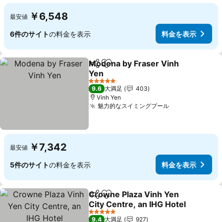
￥6,548
最安値
6件のサイト
の料金を表示
料金を表示
Modena by Fraser Vinh
シェア
お気に入りに追加
Yen
料金を表示
5 ホテルのランク
9.6
大満足
403
Vinh Yen
魅力的なスイミングプール
料金を表示
￥7,342
最安値
5件のサイト
の料金を表示
料金を表示
Crowne Plaza Vinh Yen
シェア
お気に入りに追加
City Centre, an IHG Hotel
料金を表示
5 ホテルのランク
9.4
大満足
927