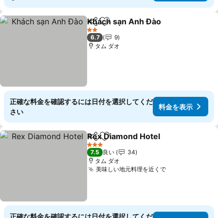
Khách sạn Anh Đào
シェア
お気に入りに追加
料金を
2 ホテルのランク
6.7
9
タム ダオ
正確な料金を確認するには日付を選択してくだ
料金を表示
さい
Rex Diamond Hotel
シェア
お気に入りに追加
料金を
3 ホテルのランク
7.5
良い
34
タム ダオ
美味しい地元料理を近くで
料金を表示
正確な料金を確認するには日付を選択してくだ