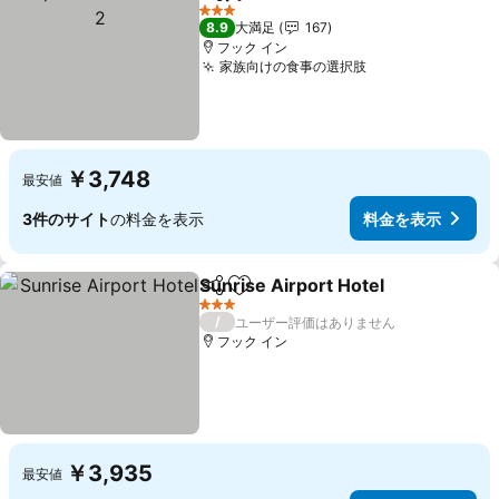
シェア
お気に入りに追加
料
3 ホテルのランク
8.9
大満足
167
フック イン
家族向けの食事の選択肢
料金を表示
￥3,748
最安値
3件のサイト
の料金を表示
料金を表示
Sunrise Airport Hotel
シェア
お気に入りに追加
料金
3 ホテルのランク
/
ユーザー評価はありません
フック イン
￥3,935
最安値