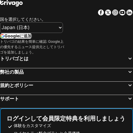
Hong Ha Airport Hotel
The Honey House Sóc Sơn
Facebook
Twitter
Insta
Yo
国を選択してください。
Googleに追加
トリバゴの結果を簡単に確認: Google上
の優先するニュース提供元としてトリバ
ゴを追加しましょう。
トリバゴとは
弊社の製品
規約とポリシー
サポート
ログインして会員限定特典を利用しましょう
体験をカスタマイズ