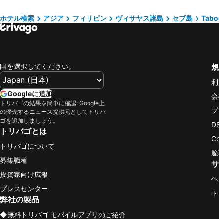
ホテル検索
アジア
フィリピン
ヴィサヤス諸島
セブ島
Tabo
国を選択してください。
規
利
Googleに追加
会
トリバゴの結果を簡単に確認: Google上
プ
の優先するニュース提供元としてトリバ
ゴを追加しましょう。
D
トリバゴとは
C
トリバゴについて
脆
募集職種
サ
投資家向け広報
ヘ
プレスセンター
ト
弊社の製品
◆無料トリバゴ モバイルアプリのご紹介