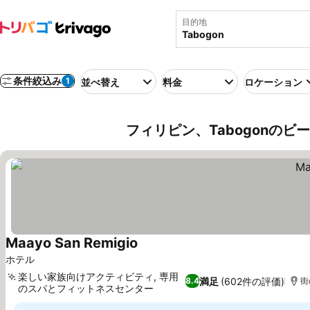
目的地
条件絞込み
1
並べ替え
料金
ロケーション
フィリピン、Tabogonのビ
Maayo San Remigio
ホテル
楽しい家族向けアクティビティ, 専用
満足
(602件の評価)
8.4
街
のスパとフィットネスセンター