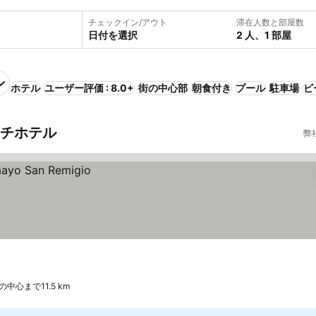
チェックイン/アウト
滞在人数と部屋数
日付を選択
2 人、1 部屋
ホテル
ユーザー評価 : 8.0+
街の中心部
朝食付き
プール
駐車場
ビ
ーチホテル
弊
の中心まで11.5 km