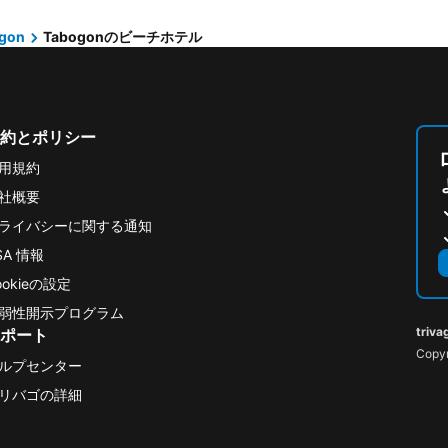
gon
Tabogonのビーチホテル
約とポリシー
用規約
社概要
ライバシーに関する通知
SA 情報
ookieの設定
弱性開示プログラム
triva
ポート
Copyr
ルプセンター
リバゴの詳細