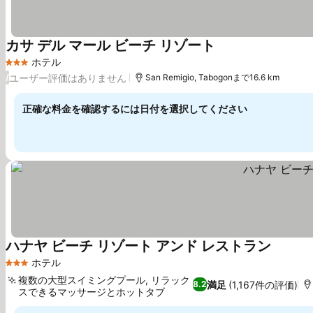
カサ デル マール ビーチ リゾート
ホテル
3 ホテルのランク
ユーザー評価はありません
/
San Remigio, Tabogonまで16.6 km
正確な料金を確認するには日付を選択してください
ハナヤ ビーチ リゾート アンド レストラン
ホテル
3 ホテルのランク
複数の大型スイミングプール, リラック
満足
(1,167件の評価)
8.2
スできるマッサージとホットタブ