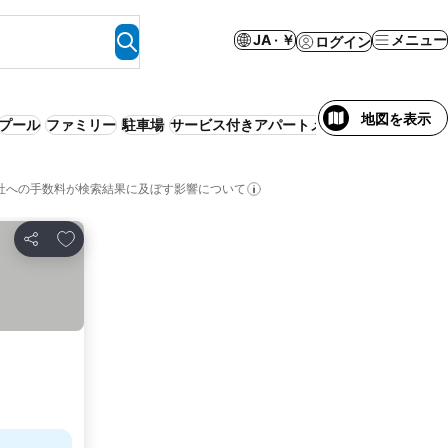
JA · ￥
メニュー
ログイン
地図を表示
プール
ファミリー
駐車場
サービス付きアパートメント
カップル
社への手数料が検索結果に及ぼす影響について
お気に入りに追加
シェア