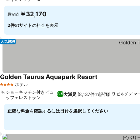
￥32,170
最安値
2件のサイト
の料金を表示
人気施設
Golden Taurus Aquapark Resort
ホテル
4 ホテルのランク
ショーキッチン付きビュ
大満足
(8,137件の評価)
8.5
ピネダ デ マール,
ッフェレストラン
正確な料金を確認するには日付を選択してください