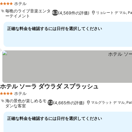
ホテル
4 ホテルのランク
毎晩のライブ音楽エンタ
(4,569件の評価)
6.3
リョレート デ マル, Pala
ーテイメント
正確な料金を確認するには日付を選択してください
ホテル ソーラ ダウラダ スプラッシュ
ホテル
4 ホテルのランク
海の景色が楽しめるモ
(4,665件の評価)
7.2
マルグラット デ マル, Palaf
ダンな客室
正確な料金を確認するには日付を選択してください