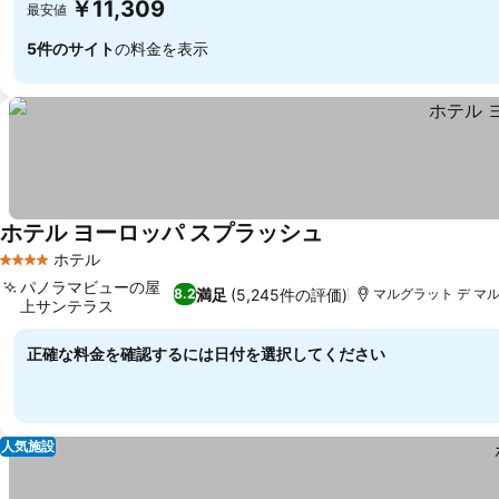
￥11,309
最安値
5件のサイト
の料金を表示
ホテル ヨーロッパ スプラッシュ
ホテル
4 ホテルのランク
パノラマビューの屋
満足
(5,245件の評価)
8.2
マルグラット デ マル, P
上サンテラス
正確な料金を確認するには日付を選択してください
人気施設