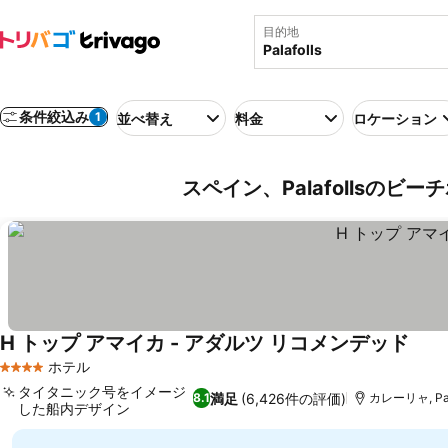
目的地
条件絞込み
1
並べ替え
料金
ロケーション
スペイン、Palafollsのビー
H トップ アマイカ - アダルツ リコメンデッド
ホテル
4 ホテルのランク
タイタニック号をイメージ
満足
(6,426件の評価)
8.1
カレーリャ, Pal
した船内デザイン