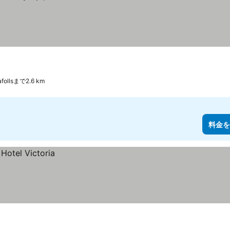
follsまで2.6 km
料金を