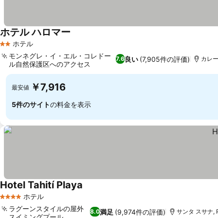
ホテル ハロマー
ホテル
2 ホテルのランク
モンネグレ・イ・エル・コレドー
良い
(7,905件の評価)
7.6
カレーリ
ル自然保護区へのアクセス
￥7,916
最安値
5件のサイト
の料金を表示
Hotel Tahití Playa
ホテル
4 ホテルのランク
ラグーンスタイルの屋外
満足
(9,974件の評価)
8.0
サンタ スサナ, Pa
スイミングプール