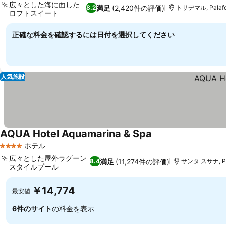
広々とした海に面した
満足
(2,420件の評価)
8.2
トサデマル, Palafo
ロフトスイート
正確な料金を確認するには日付を選択してください
人気施設
AQUA Hotel Aquamarina & Spa
ホテル
4 ホテルのランク
広々とした屋外ラグーン
満足
(11,274件の評価)
8.4
サンタ スサナ, Pal
スタイルプール
￥14,774
最安値
6件のサイト
の料金を表示