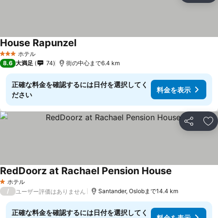
House Rapunzel
料金を表示
ホテル
3 ホテルのランク
8.6
大満足
74
街の中心まで6.4 km
正確な料金を確認するには日付を選択してく
料金を表示
ださい
シェア
お
RedDoorz at Rachael Pension House
料金を表示
ホテル
1 ホテルのランク
/
Santander, Oslobまで14.4 km
ユーザー評価はありません
正確な料金を確認するには日付を選択してく
料金を表示