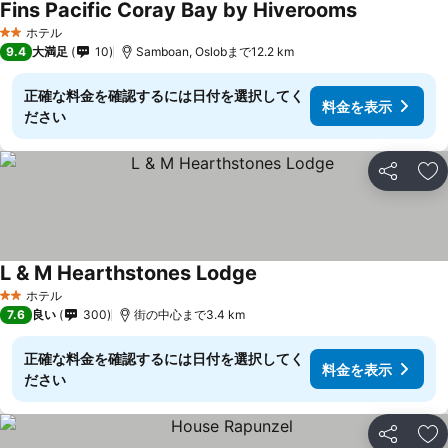
Fins Pacific Coray Bay by Hiverooms
料金を表示
ホテル
2 ホテルのランク
9.4
大満足
10
Samboan, Oslobまで12.2 km
正確な料金を確認するには日付を選択してく
料金を表示
ださい
シェア
お
L & M Hearthstones Lodge
料金を表示
ホテル
2 ホテルのランク
7.6
良い
300
街の中心まで3.4 km
正確な料金を確認するには日付を選択してく
料金を表示
ださい
シェア
お