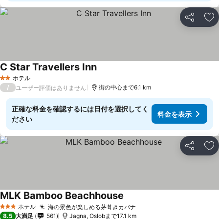
シェア
お
C Star Travellers Inn
料金を表示
ホテル
2 ホテルのランク
/
街の中心まで6.1 km
ユーザー評価はありません
正確な料金を確認するには日付を選択してく
料金を表示
ださい
シェア
お
MLK Bamboo Beachhouse
料金を表示
ホテル
海の景色が楽しめる茅葺きカバナ
料金を表示
3 ホテルのランク
8.5
大満足
561
Jagna, Oslobまで17.1 km