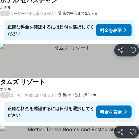
ホテル セバスチャン
料金を表示
ホテル
/
街の中心まで2.3 km
ユーザー評価はありません
正確な料金を確認するには日付を選択してく
料金を表示
ださい
シェア
お
タムズ リゾート
料金を表示
ホテル
/
街の中心まで5.1 km
ユーザー評価はありません
正確な料金を確認するには日付を選択してく
料金を表示
ださい
シェア
お