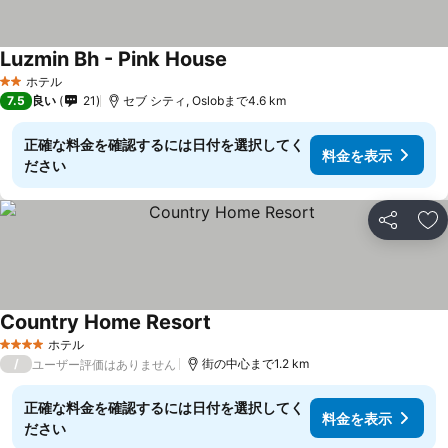
Luzmin Bh - Pink House
料金を表示
ホテル
2 ホテルのランク
7.5
良い
21
セブ シティ, Oslobまで4.6 km
正確な料金を確認するには日付を選択してく
料金を表示
ださい
シェア
お
Country Home Resort
料金を表示
ホテル
4 ホテルのランク
/
街の中心まで1.2 km
ユーザー評価はありません
正確な料金を確認するには日付を選択してく
料金を表示
ださい