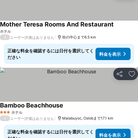
Mother Teresa Rooms And Restaurant
料金を表示
ホテル
/
街の中心まで6.5 km
ユーザー評価はありません
正確な料金を確認するには日付を選択してく
料金を表示
ださい
シェア
お
Bamboo Beachhouse
料金を表示
ホテル
3 ホテルのランク
/
Malabuyoc, Oslobまで17.1 km
ユーザー評価はありません
正確な料金を確認するには日付を選択してく
料金を表示