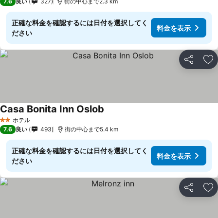
7.6
良い
327
街の中心まで2.3 km
正確な料金を確認するには日付を選択してく
料金を表示
ださい
シェア
お
Casa Bonita Inn Oslob
料金を表示
ホテル
2 ホテルのランク
7.6
良い
493
街の中心まで5.4 km
正確な料金を確認するには日付を選択してく
料金を表示
ださい
シェア
お