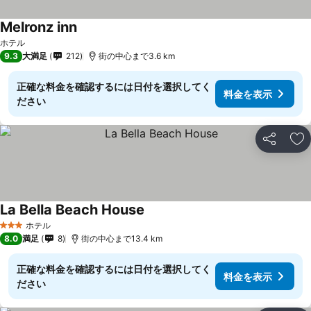
Melronz inn
料金を表示
ホテル
9.3
大満足
212
街の中心まで3.6 km
正確な料金を確認するには日付を選択してく
料金を表示
ださい
シェア
お
La Bella Beach House
料金を表示
ホテル
3 ホテルのランク
8.0
満足
8
街の中心まで13.4 km
正確な料金を確認するには日付を選択してく
料金を表示
ださい