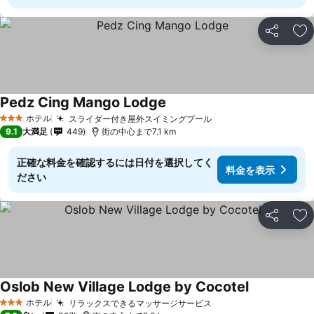
シェア
お
Pedz Cing Mango Lodge
料金を表示
ホテル
スライダー付き屋外スイミングプール
料金を表示
3 ホテルのランク
9.1
大満足
449
街の中心まで7.1 km
正確な料金を確認するには日付を選択してく
料金を表示
ださい
シェア
お
Oslob New Village Lodge by Cocotel
料金を表示
ホテル
リラックスできるマッサージサービス
料金を表示
3 ホテルのランク