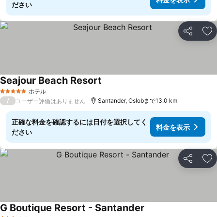
ださい
シェア
お
Seajour Beach Resort
料金を表示
ホテル
5 ホテルのランク
/
Santander, Oslobまで13.0 km
ユーザー評価はありません
正確な料金を確認するには日付を選択してく
料金を表示
ださい
シェア
お
G Boutique Resort - Santander
料金を表示