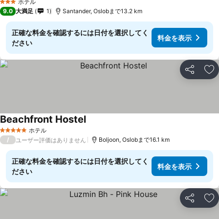
ホテル
3 ホテルのランク
9.0
大満足
1
Santander, Oslobまで13.2 km
正確な料金を確認するには日付を選択してく
料金を表示
ださい
シェア
お
Beachfront Hostel
料金を表示
ホテル
5 ホテルのランク
/
Boljoon, Oslobまで16.1 km
ユーザー評価はありません
正確な料金を確認するには日付を選択してく
料金を表示
ださい
シェア
お