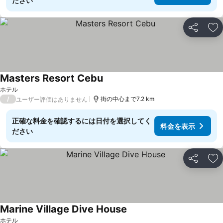
ださい
シェア
お
Masters Resort Cebu
料金を表示
ホテル
/
街の中心まで7.2 km
ユーザー評価はありません
正確な料金を確認するには日付を選択してく
料金を表示
ださい
シェア
お
Marine Village Dive House
料金を表示
ホテル