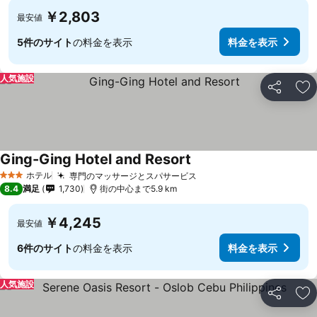
￥2,803
最安値
5件のサイト
の料金を表示
料金を表示
人気施設
シェア
お
Ging-Ging Hotel and Resort
料金を表示
ホテル
専門のマッサージとスパサービス
料金を表示
3 ホテルのランク
8.4
満足
1,730
街の中心まで5.9 km
￥4,245
最安値
6件のサイト
の料金を表示
料金を表示
人気施設
シェア
お