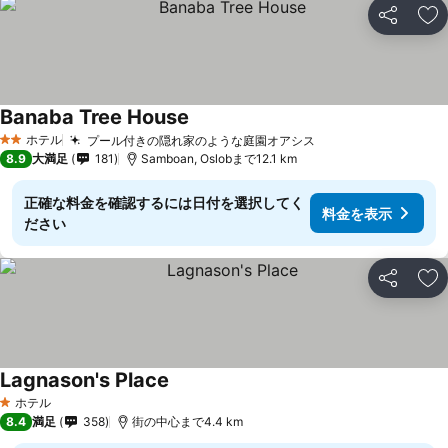
シェア
お
Banaba Tree House
料金を表示
ホテル
プール付きの隠れ家のような庭園オアシス
料金を表示
2 ホテルのランク
8.9
大満足
181
Samboan, Oslobまで12.1 km
正確な料金を確認するには日付を選択してく
料金を表示
ださい
シェア
お
Lagnason's Place
料金を表示
ホテル
1 ホテルのランク
8.4
満足
358
街の中心まで4.4 km