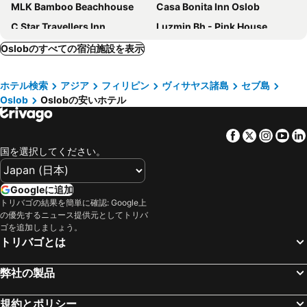
MLK Bamboo Beachhouse
Casa Bonita Inn Oslob
C Star Travellers Inn
Luzmin Bh - Pink House
Banaba Tree House
The French Villa -Santander
Oslobのすべての宿泊施設を表示
Malabuyoc Resort Cebu
Melronz inn
ホテル検索
アジア
フィリピン
ヴィサヤス諸島
セブ島
House Rapunzel
Seajour Beach Resort
Oslob
Oslobの安いホテル
G Boutique Resort - Santander
RedDoorz at Rachael Pension House
Beachfront Hostel
Facebook
Twitter
Insta
Yo
国を選択してください。
Googleに追加
トリバゴの結果を簡単に確認: Google上
の優先するニュース提供元としてトリバ
ゴを追加しましょう。
トリバゴとは
弊社の製品
規約とポリシー