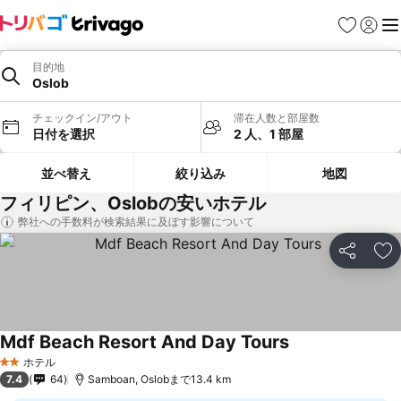
お気に入り
ログイ
メ
目的地
Oslob
チェックイン/アウト
滞在人数と部屋数
日付を選択
2 人、1 部屋
並べ替え
絞り込み
地図
フィリピン、Oslobの安いホテル
弊社への手数料が検索結果に及ぼす影響について
シェア
お
Mdf Beach Resort And Day Tours
料金を表示
ホテル
2 ホテルのランク
7.4
64
Samboan, Oslobまで13.4 km