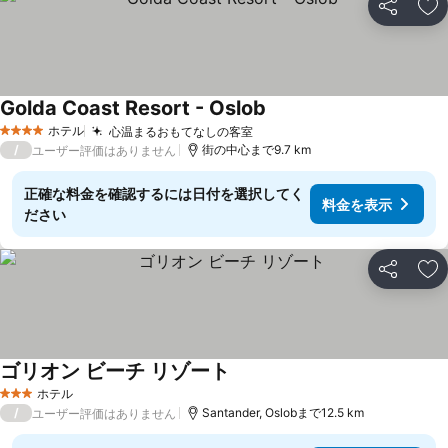
シェア
お
Golda Coast Resort - Oslob
料金を表示
ホテル
心温まるおもてなしの客室
料金を表示
4 ホテルのランク
/
街の中心まで9.7 km
ユーザー評価はありません
正確な料金を確認するには日付を選択してく
料金を表示
ださい
シェア
お
ゴリオン ビーチ リゾート
料金を表示
ホテル
3 ホテルのランク
/
Santander, Oslobまで12.5 km
ユーザー評価はありません