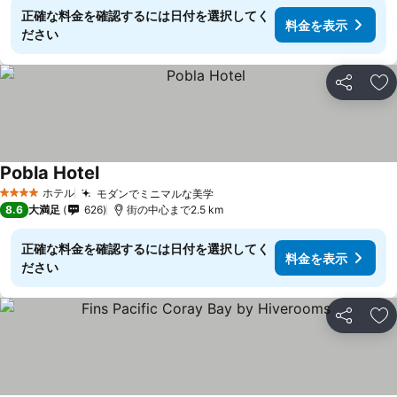
正確な料金を確認するには日付を選択してく
料金を表示
ださい
シェア
お
Pobla Hotel
料金を表示
ホテル
モダンでミニマルな美学
料金を表示
4 ホテルのランク
8.6
大満足
626
街の中心まで2.5 km
正確な料金を確認するには日付を選択してく
料金を表示
ださい
シェア
お