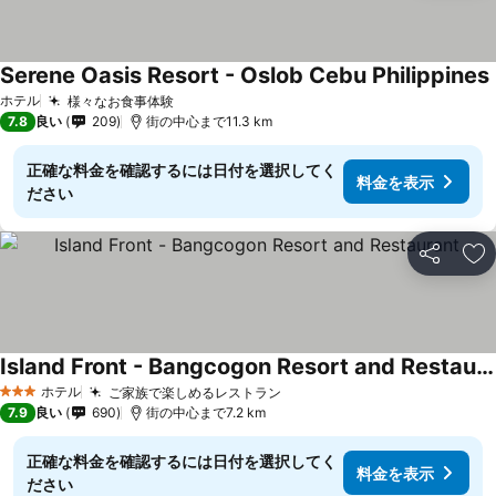
Serene Oasis Resort - Oslob Cebu Philippines
ホテル
様々なお食事体験
料金を表示
7.8
良い
209
街の中心まで11.3 km
正確な料金を確認するには日付を選択してく
料金を表示
ださい
シェア
お
Island Front - Bangcogon Resort and Restaurant
料金を表示
ホテル
ご家族で楽しめるレストラン
料金を表示
3 ホテルのランク
7.9
良い
690
街の中心まで7.2 km
正確な料金を確認するには日付を選択してく
料金を表示
ださい