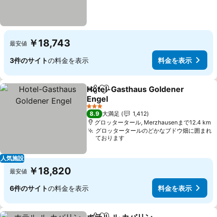
￥18,743
最安値
3件のサイト
の料金を表示
料金を表示
Hotel-Gasthaus Goldener
シェア
お気に入りに追加
Engel
料金を表示
3 ホテルのランク
8.9
大満足
1,412
グロッタータール, Merzhausenまで12.4 km
グロッタータールのどかなブドウ畑に囲まれ
ております
人気施設
￥18,820
最安値
6件のサイト
の料金を表示
料金を表示