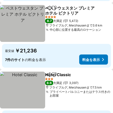
ベストウェスタン プレミア
シェア
お気に入りに追加
ホテル ビクトリア
料金を表示
4 ホテルのランク
8.7
大満足
5,472
フライブルグ, Merzhausenまで3.6 km
中心部に位置する最高のロケーション
料金
￥21,236
最安値
7件のサイト
の料金を表示
料金を表示
Hotel Classic
シェア
お気に入りに追加
料金を表示
3 ホテルのランク
8.6
大満足
3,097
フライブルグ, Merzhausenまで7.5 km
プライベートバルコニーまたはテラス付きの
お部屋