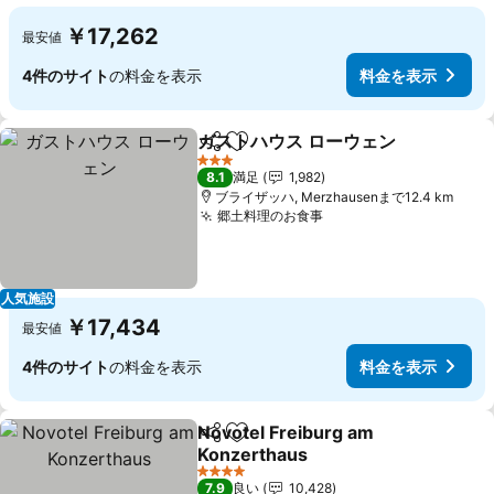
￥17,262
最安値
4件のサイト
の料金を表示
料金を表示
ガストハウス ローウェン
シェア
お気に入りに追加
料
3 ホテルのランク
8.1
満足
1,982
ブライザッハ, Merzhausenまで12.4 km
郷土料理のお食事
料金を表示
人気施設
￥17,434
最安値
4件のサイト
の料金を表示
料金を表示
Novotel Freiburg am
シェア
お気に入りに追加
Konzerthaus
料金を表示
4 ホテルのランク
7.9
良い
10,428