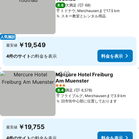
料金を表示
8.8
大満足
68
トドナウ, Merzhausenまで17.5 km
スキー教室とレンタル用品
料金を表示
人気施設
￥19,549
最安値
4件のサイト
の料金を表示
料金を表示
Mercure Hotel Freiburg
シェア
お気に入りに追加
Am Muenster
料金を表示
3 ホテルのランク
8.4
満足
6,578
フライブルグ, Merzhausenまで3.9 km
旧市街中心部に位置しております
料金を表
￥19,755
最安値
4件のサイト
の料金を表示
料金を表示