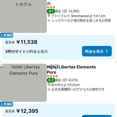
シェア
お気に入りに追加
ル
料金を表示
3 ホテルのランク
8.1
満足
14,592
フライブルグ, Merzhausenまで4.1 km
シュロスベルク城の眺めを楽しめるお部屋
料
人気施設
￥11,538
最安値
3件のサイト
の料金を表示
料金を表示
Hotel Libertas Elements
シェア
お気に入りに追加
Pure
料金を表示
4 ホテルのランク
8.2
満足
6,370
街の中心まで0.6 km
公共交通機関へのアクセスが便利です
料金
人気施設
￥12,395
最安値