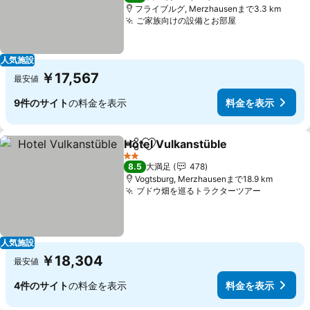
フライブルグ, Merzhausenまで3.3 km
ご家族向けの設備とお部屋
料金を表示
人気施設
￥17,567
最安値
9件のサイト
の料金を表示
料金を表示
Hotel Vulkanstüble
シェア
お気に入りに追加
料金を
2 ホテルのランク
8.5
大満足
478
Vogtsburg, Merzhausenまで18.9 km
ブドウ畑を巡るトラクターツアー
料金を表
人気施設
￥18,304
最安値
4件のサイト
の料金を表示
料金を表示