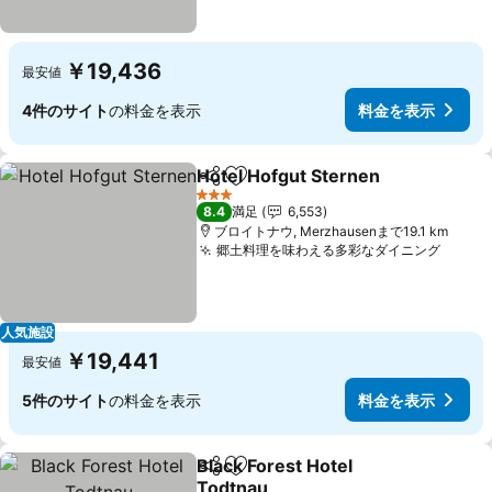
￥19,436
最安値
4件のサイト
の料金を表示
料金を表示
Hotel Hofgut Sternen
シェア
お気に入りに追加
料金
3 ホテルのランク
8.4
満足
6,553
ブロイトナウ, Merzhausenまで19.1 km
郷土料理を味わえる多彩なダイニング
料金
人気施設
￥19,441
最安値
5件のサイト
の料金を表示
料金を表示
Black Forest Hotel
シェア
お気に入りに追加
Todtnau