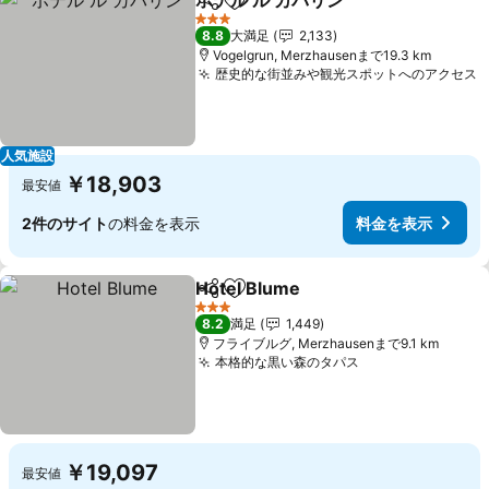
ホテル ル カバリン
シェア
お気に入りに追加
料金を表
3 ホテルのランク
8.8
大満足
2,133
Vogelgrun, Merzhausenまで19.3 km
歴史的な街並みや観光スポットへのアクセス
人気施設
￥18,903
最安値
2件のサイト
の料金を表示
料金を表示
Hotel Blume
シェア
お気に入りに追加
料金を表示
3 ホテルのランク
8.2
満足
1,449
フライブルグ, Merzhausenまで9.1 km
本格的な黒い森のタパス
料金を表示
￥19,097
最安値