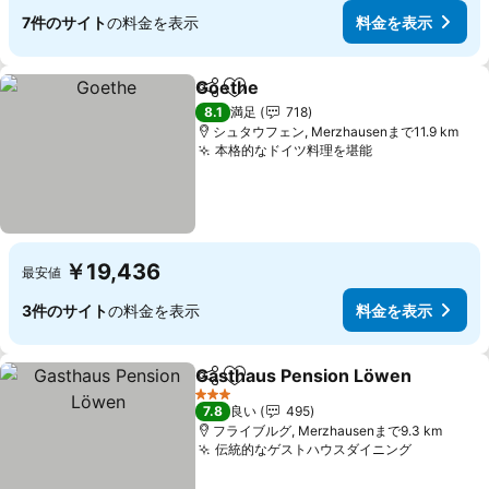
7件のサイト
の料金を表示
料金を表示
Goethe
シェア
お気に入りに追加
料金を表示
8.1
満足
718
シュタウフェン, Merzhausenまで11.9 km
本格的なドイツ料理を堪能
料金を表示
￥19,436
最安値
3件のサイト
の料金を表示
料金を表示
Gasthaus Pension Löwen
シェア
お気に入りに追加
3 ホテルのランク
7.8
良い
495
フライブルグ, Merzhausenまで9.3 km
伝統的なゲストハウスダイニング
料金を表