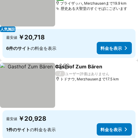
ブライザッハ, Merzhausenまで19.9 km
歴史ある大聖堂のすぐそばにございます
料金
人気施設
￥20,718
最安値
6件のサイト
の料金を表示
料金を表示
Gasthof Zum Bären
シェア
お気に入りに追加
料金を
/
ユーザー評価はありません
トドナウ, Merzhausenまで17.5 km
￥20,928
最安値
1件のサイト
の料金を表示
料金を表示