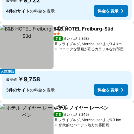
￥9,722
最安値
4件のサイト
の料金を表示
料金を表示
B&B HOTEL Freiburg-Süd
シェア
お気に入りに追加
2 ホテルのランク
7.8
良い
5,868
フライブルグ, Merzhausenまで3.4 km
ユニークな壁画が彩るカラフルなお部屋
料金
人気施設
￥9,758
最安値
3件のサイト
の料金を表示
料金を表示
ホテル ノイヤー レーベン
シェア
お気に入りに追加
料
7.8
良い
3,145
フライブルグ, Merzhausenまで6.3 km
伝統的なバーデン地方の雰囲気
料金を表示