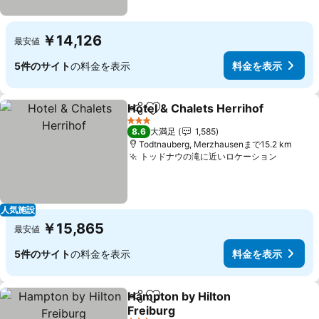
￥14,126
最安値
5件のサイト
の料金を表示
料金を表示
Hotel & Chalets Herrihof
シェア
お気に入りに追加
3 ホテルのランク
8.6
大満足
1,585
Todtnauberg, Merzhausenまで15.2 km
トッドナウの滝に近いロケーション
料金を
人気施設
￥15,865
最安値
5件のサイト
の料金を表示
料金を表示
Hampton by Hilton
シェア
お気に入りに追加
Freiburg