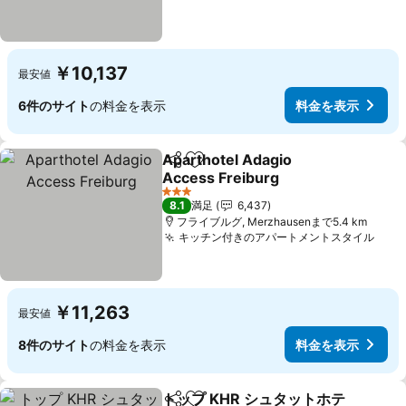
￥10,137
最安値
6件のサイト
の料金を表示
料金を表示
Aparthotel Adagio
シェア
お気に入りに追加
Access Freiburg
料金を表示
3 ホテルのランク
8.1
満足
6,437
フライブルグ, Merzhausenまで5.4 km
キッチン付きのアパートメントスタイル
料金
￥11,263
最安値
8件のサイト
の料金を表示
料金を表示
トップ KHR シュタットホテ