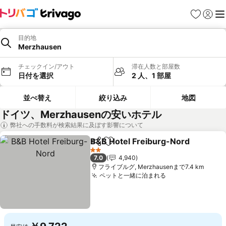
お気に入り
ログイ
メ
目的地
Merzhausen
チェックイン/アウト
滞在人数と部屋数
日付を選択
2 人、1 部屋
並べ替え
絞り込み
地図
ドイツ、Merzhausenの安いホテル
弊社への手数料が検索結果に及ぼす影響について
B&B Hotel Freiburg-Nord
シェア
お気に入りに追加
2 ホテルのランク
7.0
4,940
フライブルグ, Merzhausenまで7.4 km
ペットと一緒に泊まれる
料金を表示