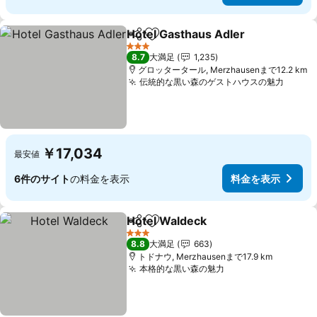
Hotel Gasthaus Adler
シェア
お気に入りに追加
料金
3 ホテルのランク
8.7
大満足
1,235
グロッタータール, Merzhausenまで12.2 km
伝統的な黒い森のゲストハウスの魅力
料金
￥17,034
最安値
6件のサイト
の料金を表示
料金を表示
Hotel Waldeck
シェア
お気に入りに追加
料金を表示
3 ホテルのランク
8.8
大満足
663
トドナウ, Merzhausenまで17.9 km
本格的な黒い森の魅力
料金を表示