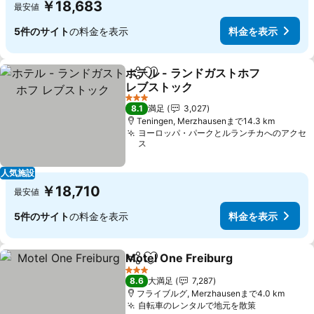
￥18,683
最安値
5件のサイト
の料金を表示
料金を表示
ホテル - ランドガストホフ
シェア
お気に入りに追加
レブストック
料金を表示
3 ホテルのランク
8.1
満足
3,027
Teningen, Merzhausenまで14.3 km
ヨーロッパ・パークとルランチカへのアクセ
ス
人気施設
￥18,710
最安値
5件のサイト
の料金を表示
料金を表示
Motel One Freiburg
シェア
お気に入りに追加
料金を
3 ホテルのランク
8.6
大満足
7,287
フライブルグ, Merzhausenまで4.0 km
自転車のレンタルで地元を散策
料金を表示