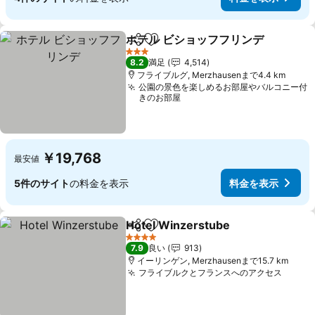
ホテル ビショッフフリンデ
シェア
お気に入りに追加
3 ホテルのランク
8.2
満足
4,514
フライブルグ, Merzhausenまで4.4 km
公園の景色を楽しめるお部屋やバルコニー付
きのお部屋
￥19,768
最安値
5件のサイト
の料金を表示
料金を表示
Hotel Winzerstube
シェア
お気に入りに追加
料金を
4 ホテルのランク
7.9
良い
913
イーリンゲン, Merzhausenまで15.7 km
フライブルクとフランスへのアクセス
料金