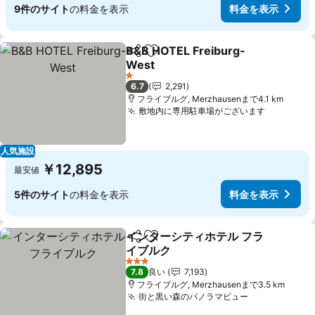
9件のサイト
の料金を表示
料金を表示
B&B HOTEL Freiburg-
シェア
お気に入りに追加
West
料金を表示
1 ホテルのランク
6.7
2,291
フライブルグ, Merzhausenまで4.1 km
敷地内に専用駐車場がございます
料金を表
人気施設
￥12,895
最安値
5件のサイト
の料金を表示
料金を表示
インターシティホテル フラ
シェア
お気に入りに追加
イブルク
料金を表示
3 ホテルのランク
7.8
良い
7,193
フライブルグ, Merzhausenまで3.5 km
街と黒い森のパノラマビュー
料金を表示