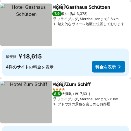
Hotel Gasthaus Schützen
シェア
お気に入りに追加
7.9
良い
3,378
フライブルグ, Merzhausenまで3.6 km
魅力的なヴィーレ地区に位置しております
料
￥18,615
最安値
4件のサイト
の料金を表示
料金を表示
Hotel Zum Schiff
シェア
お気に入りに追加
料金を表
4 ホテルのランク
8.5
大満足
7,631
フライブルグ, Merzhausenまで2.6 km
ブドウ畑の景色を楽しめるお部屋
料金を表