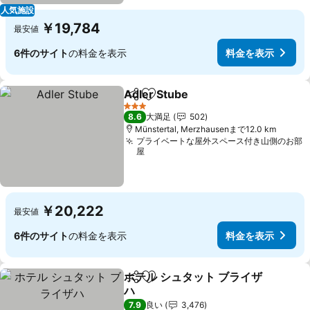
人気施設
￥19,784
最安値
6件のサイト
の料金を表示
料金を表示
Adler Stube
シェア
お気に入りに追加
料金を表示
3 ホテルのランク
8.6
大満足
502
Münstertal, Merzhausenまで12.0 km
プライベートな屋外スペース付き山側のお部
屋
￥20,222
最安値
6件のサイト
の料金を表示
料金を表示
ホテル シュタット ブライザ
シェア
お気に入りに追加
ハ
料金を表示
7.9
良い
3,476