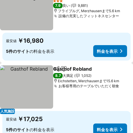
料金を表示
3 ホテルのランク
7.9
良い
9,881
フライブルグ, Merzhausenまで5.6 km
設備の充実したフィットネスセンター
料金
￥16,980
最安値
5件のサイト
の料金を表示
料金を表示
Gasthof Rebland
シェア
お気に入りに追加
料金を表
8.7
大満足
1,052
Eichstetten, Merzhausenまで15.6 km
お客様専用のテーブルでいただく朝食
料金
人気施設
￥17,025
最安値
5件のサイト
の料金を表示
料金を表示