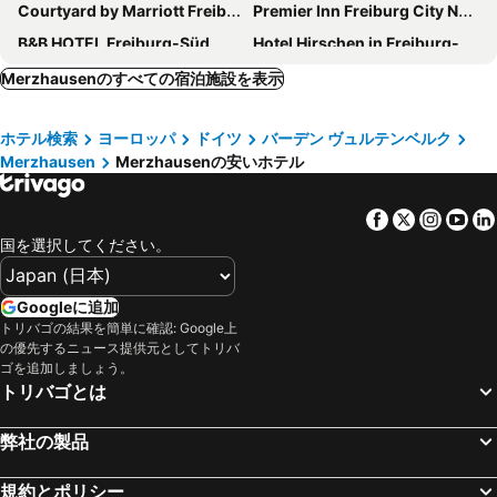
Courtyard by Marriott Freiburg
Premier Inn Freiburg City Nord hotel
B&B HOTEL Freiburg-Süd
Hotel Hirschen in Freiburg-Lehen
グリーン シティ ホテル ヴォーバン
Hotel Zum Schiff
Merzhausenのすべての宿泊施設を表示
Gasthaus Löwen
Hotel Gasthaus Schützen
ホテル検索
ヨーロッパ
ドイツ
バーデン ヴュルテンベルク
ホテル バーバラ
トップ KHR シュタットホテル
Merzhausen
Merzhausenの安いホテル
ホテル ビショッフフリンデ
ホテル スタット フライブルク
DORMERO Hotel Freiburg
Gasthof Keller
Facebook
Twitter
Insta
Yo
Premier Inn Freiburg City Süd
パーク ホテル ポスト フライブルク
国を選択してください。
Boutiquehotel Oberkirch im Zentrum
Motel One Freiburg
Hampton by Hilton Freiburg
Hotel-Restaurant Bierhäusle
Googleに追加
トリバゴの結果を簡単に確認: Google上
Hotel Vulkanstüble
Hotel Libertas Elements Pure
の優先するニュース提供元としてトリバ
Hotel & Restaurant Sichelschmiede
ベストウェスタン プレミア ホテル ビクトリア
ゴを追加しましょう。
トリバゴとは
シュヴルツヴェルダー ホフ
Hotel Rappen am Münsterplatz
Central Hotel Freiburg
Mercure Hotel Freiburg Am Muenster
弊社の製品
デザインホテル アム シュタットガーテン
B&B HOTEL Freiburg-West
規約とポリシー
Hotel Blume
Gasthaus Pension Löwen