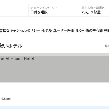
チェックイン/アウト
滞在人数と部屋数
日付を選択
2 人、1 部屋
柔軟なキャンセルポリシー
ホテル
ユーザー評価 : 8.0+
街の中心部
朝
の安いホテル
弊
.8 km