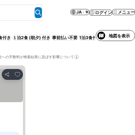
JA · ￥
メニュー
ログイン
地図を表示
食付き
１泊2食 (朝夕) 付き
事前払い不要
1泊3食付き
サービス付きア
社への手数料が検索結果に及ぼす影響について
お気に入りに追加
シェア