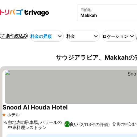
目的地
条件絞込み
料金の昇順
料金
ロケーション
サウジアラビア、Makkah
Snood Al Houda Hotel
ホテル
1 ホテルのランク
敷地内の駐車場, ハラールの
良い
(2,113件の評価)
7.7
街の中心まで2
中東料理レストラン