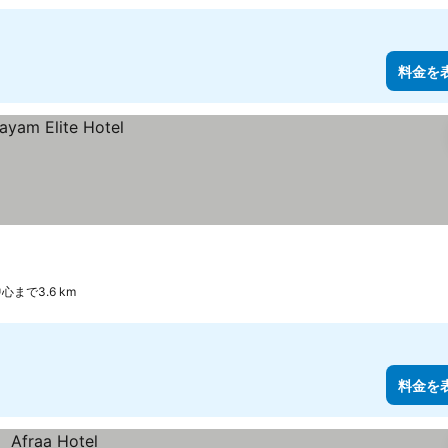
料金を
心まで3.6 km
料金を