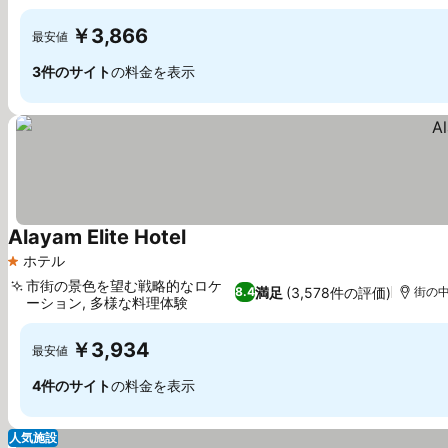
￥3,866
最安値
3件のサイト
の料金を表示
Alayam Elite Hotel
ホテル
1 ホテルのランク
市街の景色を望む戦略的なロケ
満足
(3,578件の評価)
8.4
街の中
ーション, 多様な料理体験
￥3,934
最安値
4件のサイト
の料金を表示
人気施設