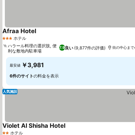
Afraa Hotel
ホテル
3 ホテルのランク
ハラール料理の選択肢, 便
良い
(9,877件の評価)
7.9
街の中心まで4.
利な敷地内駐車場
￥3,981
最安値
6件のサイト
の料金を表示
人気施設
Violet Al Shisha Hotel
ホテル
2 ホテルのランク