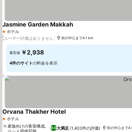
Jasmine Garden Makkah
ホテル
1 ホテルのランク
ユーザー評価はありません
/
街の中心まで4.1 km
￥2,938
最安値
4件のサイト
の料金を表示
Orvana Thakher Hotel
ホテル
1 ホテルのランク
家族向けの客室構成,
大満足
(1,403件の評価)
9.0
街の中心まで4.9
ペット同伴可能