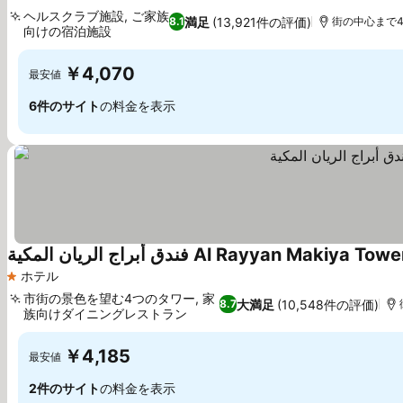
ヘルスクラブ施設, ご家族
満足
(13,921件の評価)
8.1
街の中心まで4.
向けの宿泊施設
￥4,070
最安値
6件のサイト
の料金を表示
فندق أبراج الريان المكية Al Rayyan Makiya
ホテル
1 ホテルのランク
市街の景色を望む4つのタワー, 家
大満足
(10,548件の評価)
8.7
族向けダイニングレストラン
￥4,185
最安値
2件のサイト
の料金を表示