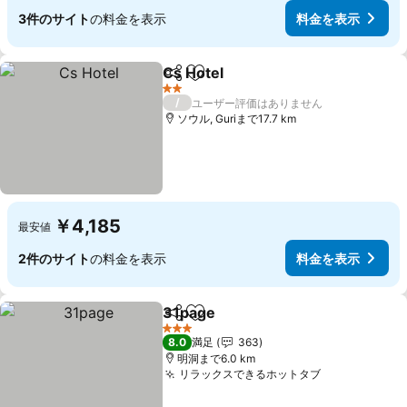
3件のサイト
の料金を表示
料金を表示
Cs Hotel
シェア
お気に入りに追加
2 ホテルのランク
/
ユーザー評価はありません
ソウル, Guriまで17.7 km
￥4,185
最安値
2件のサイト
の料金を表示
料金を表示
31page
シェア
お気に入りに追加
3 ホテルのランク
8.0
満足
363
明洞まで6.0 km
リラックスできるホットタブ