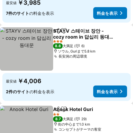
￥3,985
最安値
7件のサイト
の料金を表示
料金を表示
STAYV 스테이브 장안 -
シェア
お気に入りに追加
cozy room in 답십리 동대
문
3 ホテルのランク
8.8
大満足
6
ソウル, Guriまで5.8 km
長安洞の周辺環境
￥4,006
最安値
2件のサイト
の料金を表示
料金を表示
Anook Hotel Guri
シェア
お気に入りに追加
2 ホテルのランク
8.7
大満足
29
街の中心まで1.0 km
コンセプトがテーマの客室