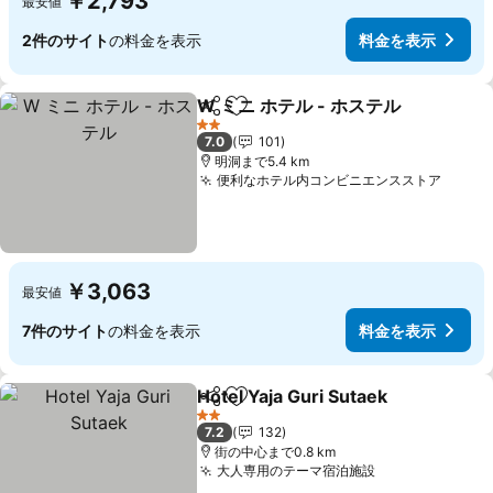
￥2,793
最安値
2件のサイト
の料金を表示
料金を表示
W ミニ ホテル - ホステル
シェア
お気に入りに追加
2 ホテルのランク
7.0
101
明洞まで5.4 km
便利なホテル内コンビニエンスストア
￥3,063
最安値
7件のサイト
の料金を表示
料金を表示
Hotel Yaja Guri Sutaek
シェア
お気に入りに追加
2 ホテルのランク
7.2
132
街の中心まで0.8 km
大人専用のテーマ宿泊施設