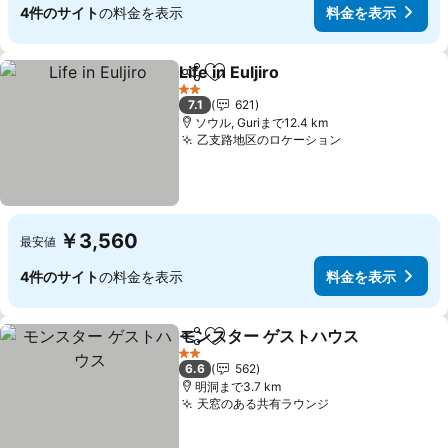
4件のサイト
の料金を表示
料金を表示
Life in Euljiro
シェア
お気に入りに追加
2 ホテルのランク
7.1
621
ソウル, Guriまで12.4 km
乙支路地区のロケーション
￥3,560
最安値
4件のサイト
の料金を表示
料金を表示
モンスター ゲストハウス
シェア
お気に入りに追加
2 ホテルのランク
6.6
562
明洞まで3.7 km
天窓のある共有ラウンジ