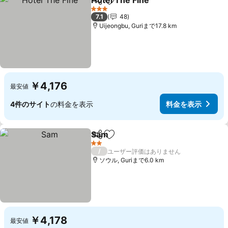
Hotel The Fine
シェア
お気に入りに追加
3 ホテルのランク
7.1
48
Uijeongbu, Guriまで17.8 km
￥4,176
最安値
4件のサイト
の料金を表示
料金を表示
Sam
シェア
お気に入りに追加
2 ホテルのランク
/
ユーザー評価はありません
ソウル, Guriまで6.0 km
￥4,178
最安値