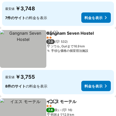
￥3,748
最安値
7件のサイト
の料金を表示
料金を表示
Gangnam Seven Hostel
シェア
お気に入りに追加
2 ホテルのランク
7.0
532
ソウル, Guriまで16.9 km
手頃な価格の個室宿泊施設
￥3,755
最安値
8件のサイト
の料金を表示
料金を表示
イエス モーテル
シェア
お気に入りに追加
2 ホテルのランク
7.6
良い
16
明洞まで12.9 km