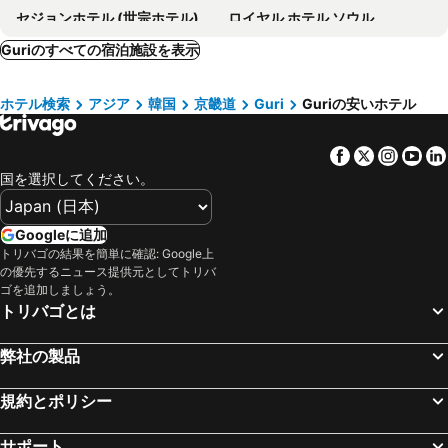
セジョンホテル (世宗ホテル)
ロイヤル ホテル ソウル
ロッテホテルソウル
HOTEL DRIP&DROP, Myeongdong
Guriのすべての宿泊施設を表示
Nine Tree by Parnas Seoul Dongdaemun
ホテル スカイパーク セントラル 明洞
ホテル検索
アジア
韓国
京畿道
Guri
Guriの安いホテル
Hotel PJ Myeongdong
Travelodge Dongdaemun Seoul
ホテル スカイパーク 明洞 I
ibis Ambassador Seoul Insadong
Facebook
Twitter
Insta
Yo
Toyoko Inn Seoul Dongdaemun I
Hanok Hotel DAAM
国を選択してください。
Homes Stay Myeongdong
Sotetsu Hotels The Splaisir Seoul Dongdaemun
ナイン ツリー ホテル
Seoul N Hotel Dongdaemun
Googleに追加
Baiton Seoul Dongdaemun
ザ サミット ホテル ソウル ドンデムン
トリバゴの結果を簡単に確認: Google上
の優先するニュース提供元としてトリバ
Glue Hotel
Sollago Myeongdong Hotel & Residence
ゴを追加しましょう。
Dormy Inn Seoul Gangnam
Sotetsu Fresa Inn Seoul Myeong-dong
トリバゴとは
Line Hotel Myeongdong
ホテル プレジデント
弊社の製品
STAZ ホテル 明洞 II
Nine Tree by Parnas Seoul Myeongdong 2
ホテル スカイパーク 東大門 1
ホテル プリンス ソウル
規約とポリシー
パシフィック ホテル
Hotel Lemong
サポート