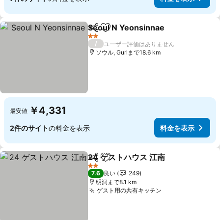
Seoul N Yeonsinnae
シェア
お気に入りに追加
2 ホテルのランク
/
ユーザー評価はありません
ソウル, Guriまで18.6 km
￥4,331
最安値
2件のサイト
の料金を表示
料金を表示
24 ゲストハウス 江南
シェア
お気に入りに追加
2 ホテルのランク
7.6
良い
249
明洞まで8.1 km
ゲスト用の共有キッチン