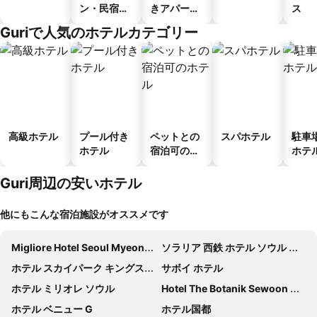
ン・民宿・
きアパート
ス
ゲストハウ
メント
Guriで人気のホテルカテゴリー
ス
高級ホテル
プール付き
ペットとの
スパホテル
駐車
ホテル
宿泊可のホ
ホテ
テル
Guri周辺の安いホテル
他にもこんな宿泊施設がオススメです
Migliore Hotel Seoul Myeongdong
ソラリア 西鉄 ホテル ソウル 明洞
ホテル スカイパーク キングスタウン トンデムン
サボイ ホテル
ホテル ミリオレ ソウル
Hotel The Botanik Sewoon Myeongdong
ホテル ベニュー G
ホテル国都