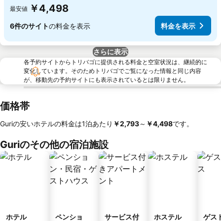
￥4,498
最安値
6件のサイト
の料金を表示
料金を表示
さらに表示
各予約サイトからトリバゴに提供される料金と空室状況は、継続的に
変化しています。そのためトリバゴでご覧になった情報と同じ内容
が、移動先の予約サイトにも表示されているとは限りません。
価格帯
Guriの安いホテルの料金は1泊あたり
‎￥2,793
～
‎￥4,498
です。
Guriのその他の宿泊施設
ホテル
ペンショ
サービス付
ホステル
ゲス