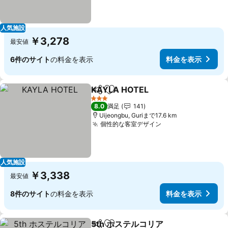
人気施設
￥3,278
最安値
6件のサイト
の料金を表示
料金を表示
KAYLA HOTEL
シェア
お気に入りに追加
3 ホテルのランク
8.0
満足
141
Uijeongbu, Guriまで17.6 km
個性的な客室デザイン
人気施設
￥3,338
最安値
8件のサイト
の料金を表示
料金を表示
5th ホステルコリア