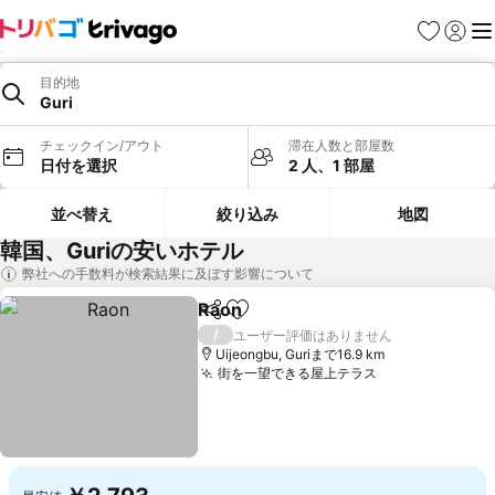
お気に入り
ログイ
メ
目的地
Guri
チェックイン/アウト
滞在人数と部屋数
日付を選択
2 人、1 部屋
並べ替え
絞り込み
地図
韓国、Guriの安いホテル
弊社への手数料が検索結果に及ぼす影響について
Raon
シェア
お気に入りに追加
/
ユーザー評価はありません
Uijeongbu, Guriまで16.9 km
街を一望できる屋上テラス