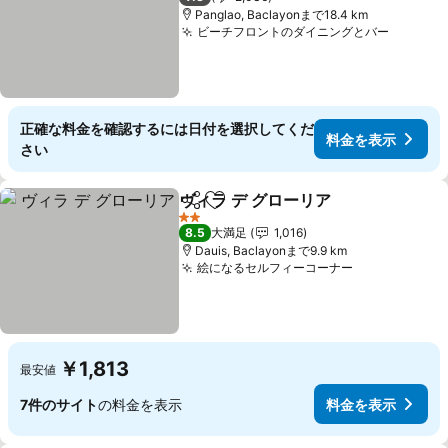
Panglao, Baclayonまで18.4 km
ビーチフロントのダイニングとバー
正確な料金を確認するには日付を選択してくだ
料金を表示
さい
ヴィラ デ グローリア
シェア
お気に入りに追加
2 ホテルのランク
8.5
大満足
1,016
Dauis, Baclayonまで9.9 km
絵になるセルフィーコーナー
￥1,813
最安値
7件のサイト
の料金を表示
料金を表示