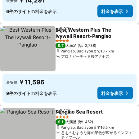
￥14,291
最安値
6件のサイト
の料金を表示
料金を表示
Best Western Plus The
シェア
お気に入りに追加
Ivywall Resort-Panglao
4 ホテルのランク
8.7
大満足
2,738
Panglao, Baclayonまで18.7 km
アロナビーチへ直接アクセス
￥11,596
最安値
9件のサイト
の料金を表示
料金を表示
Panglao Sea Resort
シェア
お気に入りに追加
4 ホテルのランク
9.1
大満足
462
Panglao, Baclayonまで16.5 km
息をのむような海の景色が広がるインフィニ
ティプール