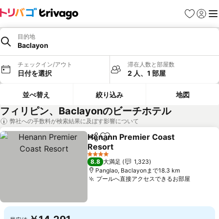
お気に入り
ログイ
メ
目的地
Baclayon
チェックイン/アウト
滞在人数と部屋数
日付を選択
2 人、1 部屋
並べ替え
絞り込み
地図
フィリピン、Baclayonのビーチホテル
弊社への手数料が検索結果に及ぼす影響について
Henann Premier Coast
シェア
お気に入りに追加
Resort
4 ホテルのランク
8.8
大満足
1,323
Panglao, Baclayonまで18.3 km
プールへ直接アクセスできるお部屋