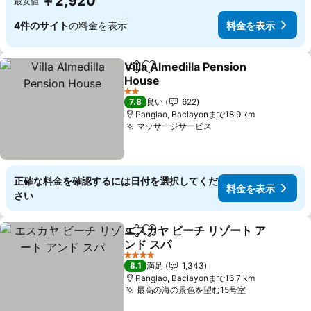
￥2,920
最安値
4件のサイト
の料金を表示
料金を表示
Villa Almedilla Pension
シェア
お気に入りに追加
House
2 ホテルのランク
7.8
良い
622
Panglao, Baclayonまで18.9 km
マッサージサービス
正確な料金を確認するには日付を選択してくだ
料金を表示
さい
エスカヤ ビーチ リゾート ア
シェア
お気に入りに追加
ンド スパ
4 ホテルのランク
8.1
満足
1,343
Panglao, Baclayonまで16.7 km
最高の海の景色を望む15号室