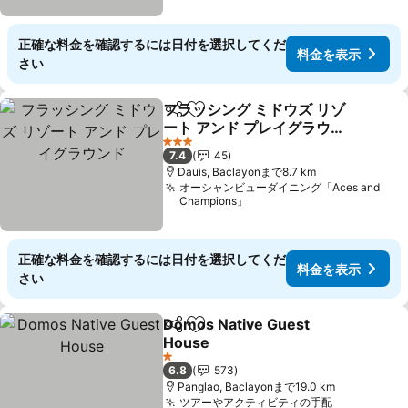
正確な料金を確認するには日付を選択してくだ
料金を表示
さい
フラッシング ミドウズ リゾ
シェア
お気に入りに追加
ート アンド プレイグラウン
ド
3 ホテルのランク
7.4
45
Dauis, Baclayonまで8.7 km
オーシャンビューダイニング「Aces and
Champions」
正確な料金を確認するには日付を選択してくだ
料金を表示
さい
Domos Native Guest
シェア
お気に入りに追加
House
1 ホテルのランク
6.8
573
Panglao, Baclayonまで19.0 km
ツアーやアクティビティの手配