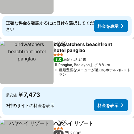
正確な料金を確認するには日付を選択してくだ
料金を表示
さい
birdwatchers beachfront
シェア
お気に入りに追加
hotel panglao
3 ホテルのランク
8.0
満足
249
Panglao, Baclayonまで18.8 km
種類豊富なメニューが魅力のホテル内レスト
ラン
￥7,473
最安値
7件のサイト
の料金を表示
料金を表示
ハヤヘイ リゾート
シェア
お気に入りに追加
3 ホテルのランク
7.3
2,036