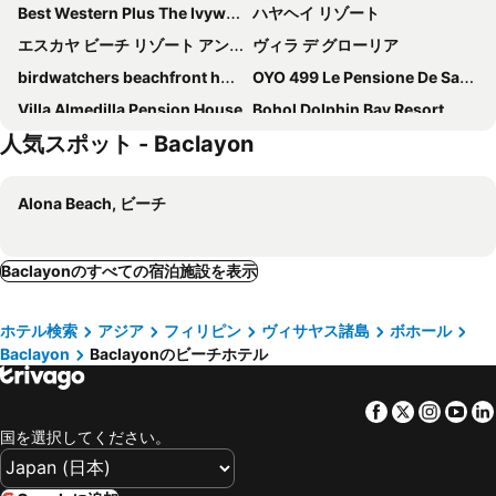
Best Western Plus The Ivywall Resort-Panglao
ハヤヘイ リゾート
エスカヤ ビーチ リゾート アンド スパ
ヴィラ デ グローリア
birdwatchers beachfront hotel panglao
OYO 499 Le Pensione De San Jose
Villa Almedilla Pension House
Bohol Dolphin Bay Resort
人気スポット - Baclayon
Domos Native Guest House
Alona Beach, ビーチ
Baclayonのすべての宿泊施設を表示
ホテル検索
アジア
フィリピン
ヴィサヤス諸島
ボホール
Baclayon
Baclayonのビーチホテル
Facebook
Twitter
Insta
Yo
国を選択してください。