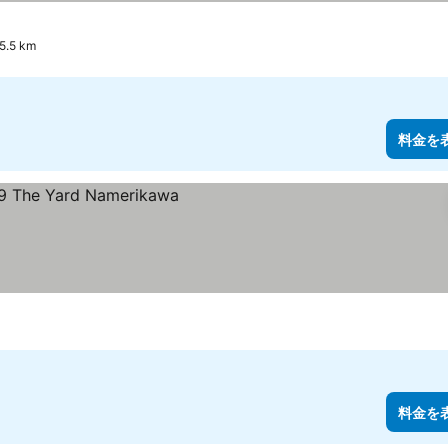
.5 km
料金を
ク
料金を