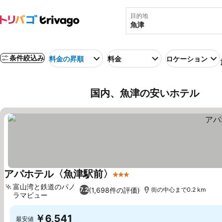
目的地
条件絞込み
料金の昇順
料金
ロケーション
国内、魚津の安いホテル
アパホテル〈魚津駅前〉
3 ホテルのランク
富山湾と鉄道のパノ
(1,698件の評価)
7.2
街の中心まで0.2 km
ラマビュー
￥6,541
最安値