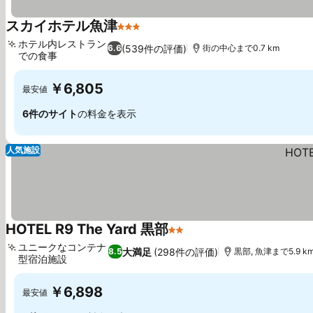
スカイホテル魚津
3 ホテルのランク
ホテル内レストラン
(539件の評価)
6.6
街の中心まで0.7 km
での食事
￥6,805
最安値
6件のサイト
の料金を表示
人気施設
HOTEL R9 The Yard 黒部
2 ホテルのランク
ユニークなコンテナ
大満足
(298件の評価)
8.5
黒部, 魚津まで5.9 k
型宿泊施設
￥6,898
最安値