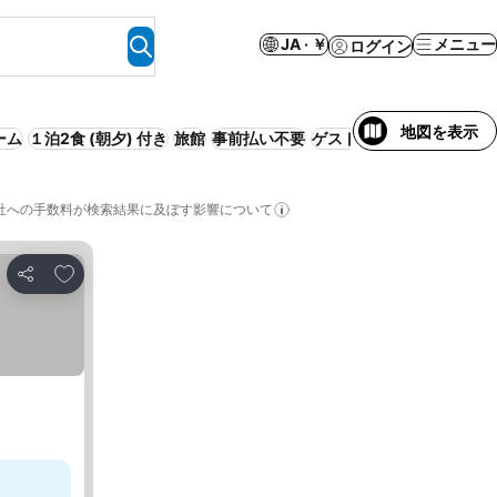
JA · ￥
メニュー
ログイン
地図を表示
ーム
１泊2食 (朝夕) 付き
旅館
事前払い不要
ゲストハウス
サービス付
社への手数料が検索結果に及ぼす影響について
お気に入りに追加
シェア