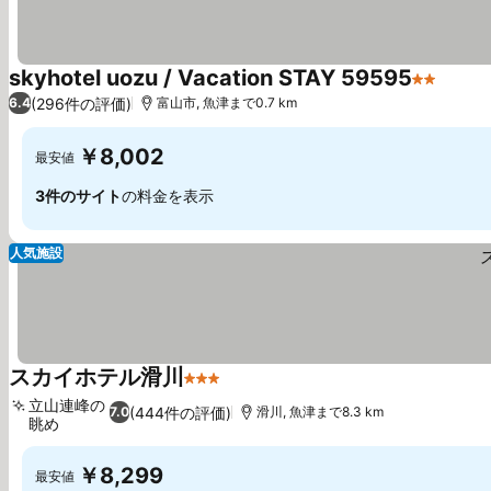
skyhotel uozu / Vacation STAY 59595
2 ホテル
(296件の評価)
6.4
富山市, 魚津まで0.7 km
￥8,002
最安値
3件のサイト
の料金を表示
人気施設
スカイホテル滑川
3 ホテルのランク
立山連峰の
(444件の評価)
7.0
滑川, 魚津まで8.3 km
眺め
￥8,299
最安値