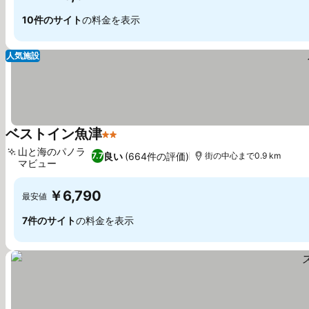
10件のサイト
の料金を表示
人気施設
ベストイン魚津
2 ホテルのランク
山と海のパノラ
良い
(664件の評価)
7.7
街の中心まで0.9 km
マビュー
￥6,790
最安値
7件のサイト
の料金を表示