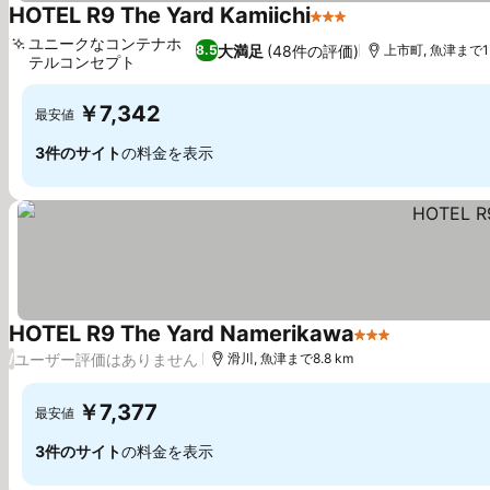
HOTEL R9 The Yard Kamiichi
3 ホテルのランク
ユニークなコンテナホ
大満足
(48件の評価)
8.5
上市町, 魚津まで15
テルコンセプト
￥7,342
最安値
3件のサイト
の料金を表示
HOTEL R9 The Yard Namerikawa
3 ホテルのラン
ユーザー評価はありません
/
滑川, 魚津まで8.8 km
￥7,377
最安値
3件のサイト
の料金を表示