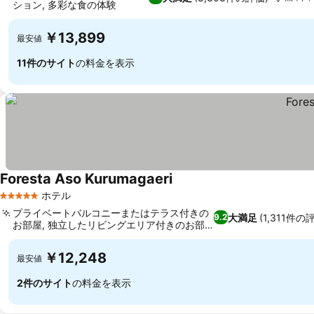
ション, 多彩な食の体験
￥13,899
最安値
11件のサイト
の料金を表示
Foresta Aso Kurumagaeri
ホテル
5 ホテルのランク
プライベートバルコニーまたはテラス付きの
大満足
(1,311件の
9.2
お部屋, 独立したリビングエリア付きのお部
屋
￥12,248
最安値
2件のサイト
の料金を表示