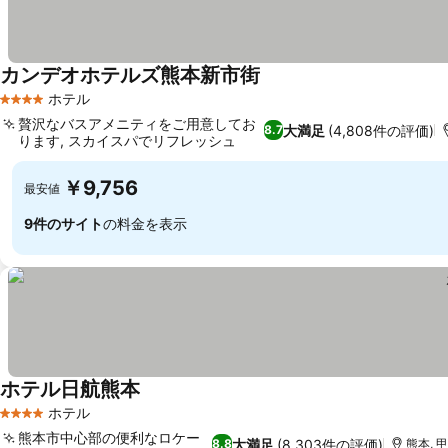
カンデオホテルズ熊本新市街
ホテル
4 ホテルのランク
贅沢なバスアメニティをご用意してお
大満足
(4,808件の評価)
8.7
ります, スカイスパでリフレッシュ
￥9,756
最安値
9件のサイト
の料金を表示
ホテル日航熊本
ホテル
4 ホテルのランク
熊本市中心部の便利なロケー
大満足
(8,303件の評価)
8.8
熊本, 甲