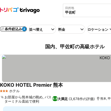
目的地
条件絞込み
2
並べ替え
料金
ロケーション
国内、甲佐町の高級ホテル
KOKO HOTEL Premier 熊本
ホテル
3 ホテルのランク
お部屋から熊本城の眺め, バス
大満足
(3,678件の評価)
8.8
熊本, 甲
ターミナル直結で便利