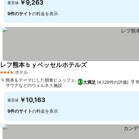
￥9,263
最安値
9件のサイト
の料金を表示
レフ熊本ｂｙベッセルホテルズ
ホテル
4 ホテルのランク
熊本をテーマにした朝食ビュッフェ,
大満足
(4,129件の評価)
9.1
熊
サウナなどのウェルネス施設
￥10,163
最安値
9件のサイト
の料金を表示