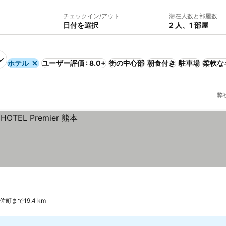
チェックイン/アウト
滞在人数と部屋数
日付を選択
2 人、1 部屋
ホテル
ユーザー評価 : 8.0+
街の中心部
朝食付き
駐車場
柔軟な
弊
佐町まで19.4 km