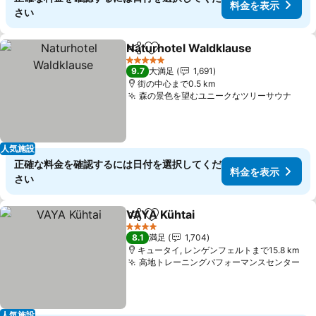
料金を表示
さい
Naturhotel Waldklause
シェア
お気に入りに追加
5 ホテルのランク
9.7
大満足
1,691
街の中心まで0.5 km
森の景色を望むユニークなツリーサウナ
人気施設
正確な料金を確認するには日付を選択してくだ
料金を表示
さい
VAYA Kühtai
シェア
お気に入りに追加
4 ホテルのランク
8.1
満足
1,704
キュータイ, レンゲンフェルトまで15.8 km
高地トレーニングパフォーマンスセンター
人気施設