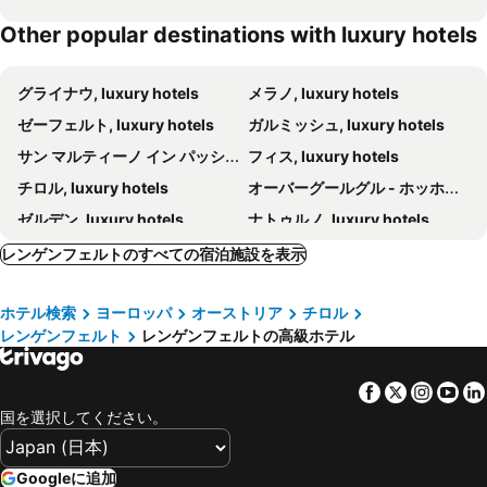
Other popular destinations with luxury hotels
グライナウ, luxury hotels
メラノ, luxury hotels
ゼーフェルト, luxury hotels
ガルミッシュ, luxury hotels
サン マルティーノ イン パッシーリア, luxury hotels
フィス, luxury hotels
チロル, luxury hotels
オーバーグールグル - ホッホグルグル, luxury hotels
ゼルデン, luxury hotels
ナトゥルノ, luxury hotels
インスブルック, luxury hotels
エーアヴァルト, luxury hotels
レンゲンフェルトのすべての宿泊施設を表示
ノイシュティフト イム ストゥバイタル, luxury hotels
レルモース, luxury hotels
ホテル検索
ヨーロッパ
オーストリア
チロル
エルマウ, luxury hotels
ブレンナー, luxury hotels
レンゲンフェルト
レンゲンフェルトの高級ホテル
セアファウス, luxury hotels
ラチーネス, luxury hotels
キュータイ, luxury hotels
パルチーネス, luxury hotels
Facebook
Twitter
Insta
Yo
マーリン, luxury hotels
サン レオナルド イン パッシーリア, luxury hotels
国を選択してください。
ラグンド, luxury hotels
イェルツェンス, luxury hotels
Ladis - Obladis, luxury hotels
サムナウン, luxury hotels
Googleに追加