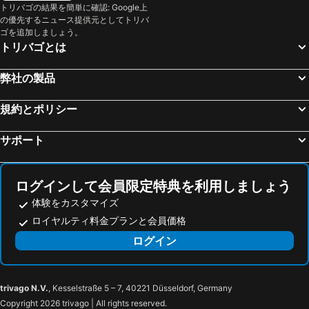
トリバゴの結果を簡単に確認: Google上
エッツ, luxury hotels
Natters, luxury hotels
の優先するニュース提供元としてトリバ
ロイタッシュ, luxury hotels
ベアヴァング, luxury hotels
ゴを追加しましょう。
トリバゴとは
ヴィピテーノ, luxury hotels
ミーミング, luxury hotels
シェーナ, luxury hotels
リート イムオーバーインタール, luxury hotels
弊社の製品
クローン ヴェノスタ, luxury hotels
Haiming, luxury hotels
規約とポリシー
Kastelbell-Tschars, luxury hotels
ゼー-ツナウン, luxury hotels
ミッテンヴァルト, luxury hotels
Reith bei Seefeld, luxury hotels
サポート
カップル, luxury hotels
Bach-Stockach im Lechtal, luxury hotels
Moos in Passeier, luxury hotels
Höfen, luxury hotels
ログインして会員限定特典を利用しましょう
体験をカスタマイズ
ロイヤルティ料金プランと会員価格
ログイン
trivago N.V.
, Kesselstraße 5 – 7, 40221 Düsseldorf, Germany
Copyright 2026 trivago | All rights reserved.