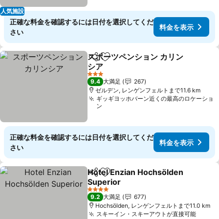
人気施設
正確な料金を確認するには日付を選択してくだ
料金を表示
さい
スポーツペンション カリン
シェア
お気に入りに追加
シア
3 ホテルのランク
9.4
大満足
267
ゼルデン, レンゲンフェルトまで11.6 km
ギッギヨッホバーン近くの最高のロケーショ
ン
正確な料金を確認するには日付を選択してくだ
料金を表示
さい
Hotel Enzian Hochsölden
シェア
お気に入りに追加
Superior
4 ホテルのランク
9.2
大満足
677
Hochsölden, レンゲンフェルトまで11.0 km
スキーイン・スキーアウトが直接可能