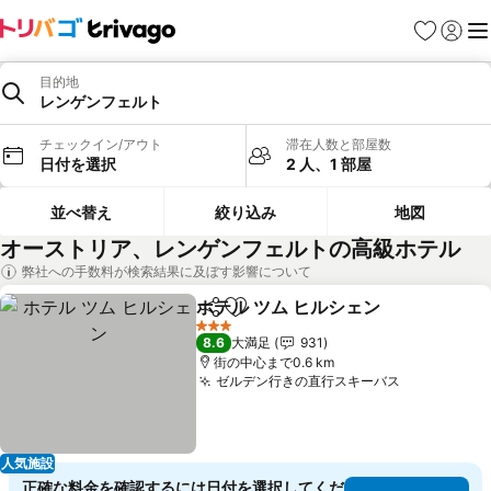
お気に入り
ログイ
メ
目的地
レンゲンフェルト
チェックイン/アウト
滞在人数と部屋数
日付を選択
2 人、1 部屋
並べ替え
絞り込み
地図
オーストリア、レンゲンフェルトの高級ホテル
弊社への手数料が検索結果に及ぼす影響について
ホテル ツム ヒルシェン
シェア
お気に入りに追加
3 ホテルのランク
8.6
大満足
931
街の中心まで0.6 km
ゼルデン行きの直行スキーバス
人気施設
正確な料金を確認するには日付を選択してくだ