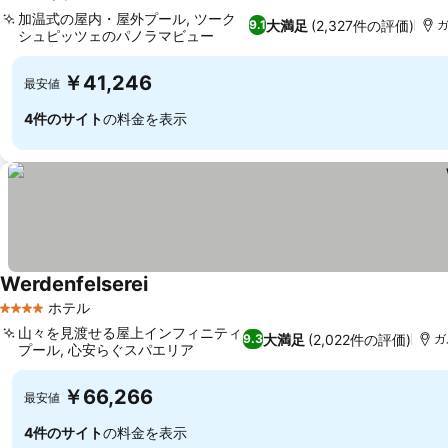
4 ホテルのランク
加温式の屋内・屋外プール, ツーク
大満足
(2,327件の評価)
9.1
ガ
シュピッツェのパノラマビュー
￥41,246
最安値
4件のサイト
の料金を表示
Werdenfelserei
ホテル
4 ホテルのランク
山々を見渡せる屋上インフィニティ
大満足
(2,022件の評価)
9.3
ガ
プール, 心安らぐスパエリア
￥66,266
最安値
4件のサイト
の料金を表示