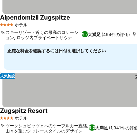
Alpendomizil Zugspitze
ホテル
4 ホテルのランク
スキーリゾート近くの最高のロケーシ
大満足
(494件の評価)
9.7
ョン, ロッジ内プライベートサウナ
正確な料金を確認するには日付を選択してください
人気施設
Zugspitz Resort
ホテル
4 ホテルのランク
ツークシュピッツェへのケーブルカー直結,
大満足
(1,941件の評価
9.3
山々を望むシャレースタイルのデザイン