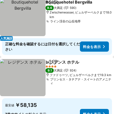
Boutiquehotel Bergvilla
シェア
お気に入りに追加
料
9.6
大満足
590
Zwischenwasser, ビュルザーベルクまで18.0
km
ライン渓谷の山岳地帯
料金を表示
人気施設
正確な料金を確認するには日付を選択してくだ
料金を表示
さい
レジデンス ホテル
シェア
お気に入りに追加
料金を表
4 ホテルのランク
9.1
大満足
924
ファドゥーツ, ビュルザーベルクまで19.3 km
プリンセス・タチアナ・スイートのアメニテ
ィ
￥58,135
最安値