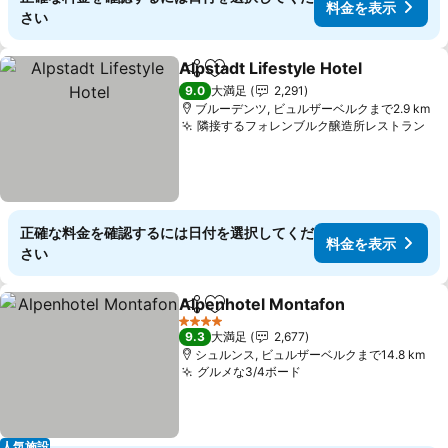
料金を表示
さい
Alpstadt Lifestyle Hotel
シェア
お気に入りに追加
料
9.0
大満足
2,291
ブルーデンツ, ビュルザーベルクまで2.9 km
隣接するフォレンブルク醸造所レストラン
料
正確な料金を確認するには日付を選択してくだ
料金を表示
さい
Alpenhotel Montafon
シェア
お気に入りに追加
料金
4 ホテルのランク
9.3
大満足
2,677
シュルンス, ビュルザーベルクまで14.8 km
グルメな3/4ボード
料金を表示
人気施設