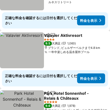
ルネスリトリート
正確な料金を確認するには日付を選択してくだ
料金を表示
さい
Valavier Aktivresort
シェア
お気に入りに追加
料金を
4 ホテルのランク
9.5
大満足
1,060
ブランド, ビュルザーベルクまで4.8 km
一年中楽しめる温水屋外プール
料金を表示
正確な料金を確認するには日付を選択してくだ
料金を表示
さい
Park Hotel Sonnenhof -
シェア
お気に入りに追加
Relais & Châteaux
料金を表示
5 ホテルのランク
9.6
大満足
1,978