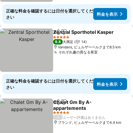
正確な料金を確認するには日付を選択してくだ
料金を表示
さい
Zentral Sporthotel Kasper
シェア
お気に入りに追加
5 ホテルのランク
9.8
大満足
14
Vandans, ビュルザーベルクまで8.5 km
それぞれ趣の異なる客室
料金を表示
正確な料金を確認するには日付を選択してくだ
料金を表示
さい
Chalet Gm By A-
シェア
お気に入りに追加
appartements
料金を表示
5 ホテルのランク
/
ユーザー評価はありません
ブランド, ビュルザーベルクまで4.4 km