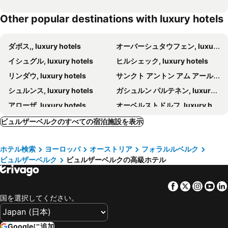
Other popular destinations with luxury hotels
ダボス,, luxury hotels
オーバーシュタウフェン, luxury hotels
イシュグル, luxury hotels
ヒルシェック, luxury hotels
リンダウ, luxury hotels
サンクト アントン アム アールベルク, luxury hotels
シュルンス, luxury hotels
ガシュルン パルテネン, luxury hotels
アローザ, luxury hotels
オーベルストドルフ, luxury hotels
ザンクト ガレン, luxury hotels
ガルテュア, luxury hotels
ビュルザーベルクのすべての宿泊施設を表示
Stuben, luxury hotels
レッヒアムアールベルク, luxury hotels
ホテル検索
ヨーロッパ
オーストリア
フォラルルベルク
Bad Ragaz, luxury hotels
チャグンス（シュルンズ）, luxury hotels
ビュルザーベルク
ビュルザーベルクの高級ホテル
バート ラガッツ, luxury hotels
クール, luxury hotels
アルボン, luxury hotels
ブルーデンツ, luxury hotels
Facebook
Twitter
Insta
Yo
ヴァルト, luxury hotels
サムナウン, luxury hotels
国を選択してください。
Zürs, luxury hotels
Horn, luxury hotels
シュレッケン, luxury hotels
Obermaiselstein, luxury hotels
Googleに追加