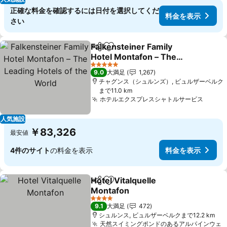
正確な料金を確認するには日付を選択してくだ
料金を表示
さい
Falkensteiner Family
シェア
お気に入りに追加
Hotel Montafon – The
Leading Hotels of the
料金を表示
5 ホテルのランク
9.0
大満足
1,267
World
チャグンス（シュルンズ）, ビュルザーベルク
まで11.0 km
ホテルエクスプレスシャトルサービス
料金
人気施設
￥83,326
最安値
4件のサイト
の料金を表示
料金を表示
Hotel Vitalquelle
シェア
お気に入りに追加
Montafon
料金を表示
4 ホテルのランク
9.1
大満足
472
シュルンス, ビュルザーベルクまで12.2 km
天然スイミングポンドのあるアルパインウェ