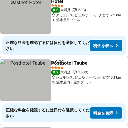
Hotel
料金を表示
4 ホテルのランク
8.6
大満足
633
ダミュルス, ビュルザーベルクまで17.2 km
温水屋外プール
料金を表示
正確な料金を確認するには日付を選択してくだ
料金を表示
さい
Posthotel Taube
シェア
お気に入りに追加
料金を表
4 ホテルのランク
9.2
大満足
1,500
シュルンス, ビュルザーベルクまで13.1 km
温水屋内・屋外プール
料金を表示
正確な料金を確認するには日付を選択してくだ
料金を表示
さい