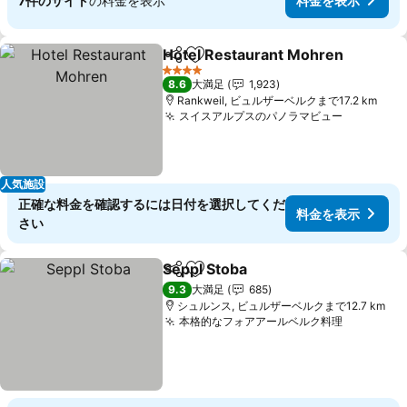
7件のサイト
の料金を表示
料金を表示
Hotel Restaurant Mohren
シェア
お気に入りに追加
4 ホテルのランク
8.6
大満足
1,923
Rankweil, ビュルザーベルクまで17.2 km
スイスアルプスのパノラマビュー
料金を表
人気施設
正確な料金を確認するには日付を選択してくだ
料金を表示
さい
Seppl Stoba
シェア
お気に入りに追加
料金を表示
9.3
大満足
685
シュルンス, ビュルザーベルクまで12.7 km
本格的なフォアアールベルク料理
料金を表