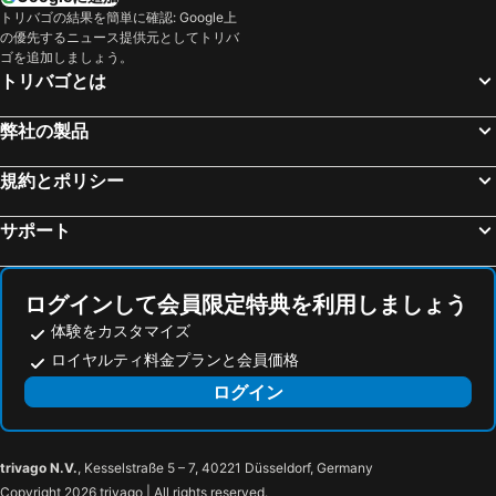
トリバゴの結果を簡単に確認: Google上
メラウ, luxury hotels
Steeg, luxury hotels
の優先するニュース提供元としてトリバ
バルダーシュヴァング, luxury hotels
ノンネンボルン, luxury hotels
ゴを追加しましょう。
トリバゴとは
ファドゥーツ, luxury hotels
Hohenems, luxury hotels
ブランド, luxury hotels
St. Christoph, luxury hotels
弊社の製品
クロスタース, luxury hotels
フェルトキルヒ, luxury hotels
規約とポリシー
ダミュルス, luxury hotels
Vandans, luxury hotels
Hörbranz, luxury hotels
シャーン, luxury hotels
サポート
ヴァッサーブルク（ボーデン湖）, luxury hotels
Gargellen, luxury hotels
シャイデック, luxury hotels
Rankweil, luxury hotels
ログインして会員限定特典を利用しましょう
体験をカスタマイズ
ロイヤルティ料金プランと会員価格
ログイン
trivago N.V.
, Kesselstraße 5 – 7, 40221 Düsseldorf, Germany
Copyright 2026 trivago | All rights reserved.