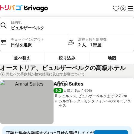
お気に入り
ログイ
メ
目的地
ビュルザーベルク
チェックイン/アウト
滞在人数と部屋数
日付を選択
2 人、1 部屋
並べ替え
絞り込み
地図
オーストリア、ビュルザーベルクの高級ホテル
弊社への手数料が検索結果に及ぼす影響について
Amrai Suites
シェア
お気に入りに追加
料金を表示
9.3
大満足
1,696
シュルンス, ビュルザーベルクまで12.7 km
シルヴレッタ・モンタフォンへのスキーアク
セス
正確な料金を確認するには日付を選択してくだ