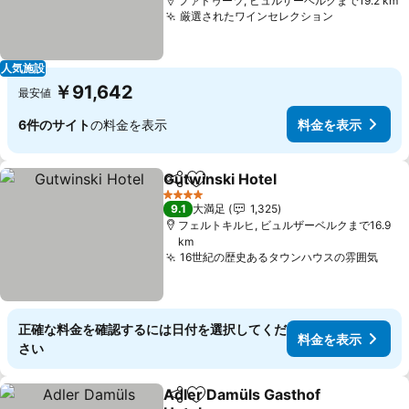
ファドゥーツ, ビュルザーベルクまで19.2 km
厳選されたワインセレクション
料金を表示
人気施設
￥91,642
最安値
6件のサイト
の料金を表示
料金を表示
Gutwinski Hotel
シェア
お気に入りに追加
料金を表示
4 ホテルのランク
9.1
大満足
1,325
フェルトキルヒ, ビュルザーベルクまで16.9
km
16世紀の歴史あるタウンハウスの雰囲気
料金
正確な料金を確認するには日付を選択してくだ
料金を表示
さい
Adler Damüls Gasthof
シェア
お気に入りに追加