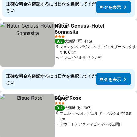
正確な料金を確認するには日付を選択してくだ
料金を表示
さい
Natur-Genuss-Hotel
シェア
お気に入りに追加
Sonnasita
料金を表示
3 ホテルのランク
9.3
大満足
445
フォンタネルラ/ファシナ, ビュルザーベルクま
で16.6 km
イシュガベルサ サウナ村
料金を表示
正確な料金を確認するには日付を選択してくだ
料金を表示
さい
Blaue Rose
シェア
お気に入りに追加
料金を表示
3 ホテルのランク
9.2
大満足
687
フェルトキルヒ, ビュルザーベルクまで16.9
km
アウトドアアクティビティへの玄関口
料金