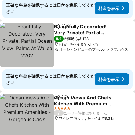
正確な料金を確認するには日付を選択してくだ
料金を表示
さい
Beautifully Decorated!
シェア
お気に入りに追加
Very Private! Partial
Ocean View! Palms At
8.6
大満足
178
Wailea 2202
Hawi, キヘイまで7.1 km
オーシャンビューのプールとクラブハウス
正確な料金を確認するには日付を選択してくだ
料金を表示
さい
Ocean Views And Chefs
シェア
お気に入りに追加
Kitchen With Premium
Amenities - Gorgeous
5 ホテルのランク
/
ユーザー評価はありません
Oasis
ワイレア マケナ, キヘイまで9.3 km