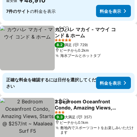
￥48,910
最安値
7件のサイト
の料金を表示
料金を表示
カウハレ マカイ - マウイ コ
シェア
お気に入りに追加
ンド & ホーム
5 ホテルのランク
8.2
満足
729
ビーチから0.2km
海水プールとホットタブ
正確な料金を確認するには日付を選択してくだ
料金を表示
さい
2 Bedroom Oceanfront
シェア
お気に入りに追加
Condo, Amazing Views,
Starts @ $257/nt ~
3 ホテルのランク
9.3
大満足
357
Maalaea Surf F5
ビーチから0.1km
敷地内でスポーツコートをお楽しみいただけ
ます