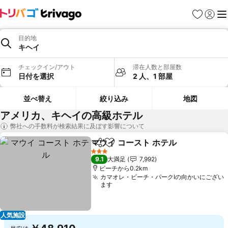
お気に入り
ログイ
メ
目的地
キヘイ
チェックイン/アウト
滞在人数と部屋数
日付を選択
2 人、1 部屋
並べ替え
絞り込み
地図
アメリカ、キヘイの高級ホテル
弊社への手数料が検索結果に及ぼす影響について
マウイ コースト ホテル
シェア
お気に入りに追加
3 ホテルのランク
9.1
大満足
7,992
ビーチから0.2km
カマオレ・ビーチ・パークIの向かいにござい
ます
人気施設