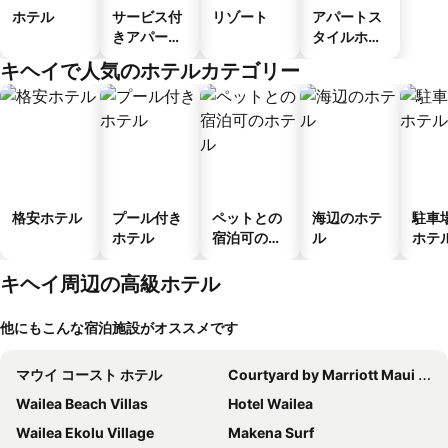
ホテル
サービス付
リゾート
アパートス
きアパート
タイルホテ
メント
ル
キヘイで人気のホテルカテゴリー
格安ホテル
プール付き
ペットとの
海辺のホテ
駐車
ホテル
宿泊可のホ
ル
ホテ
テル
キヘイ周辺の高級ホテル
他にもこんな宿泊施設がオススメです
マウイ コースト ホテル
Courtyard by Marriott Maui Kahului Airport
Wailea Beach Villas
Hotel Wailea
Wailea Ekolu Village
Makena Surf