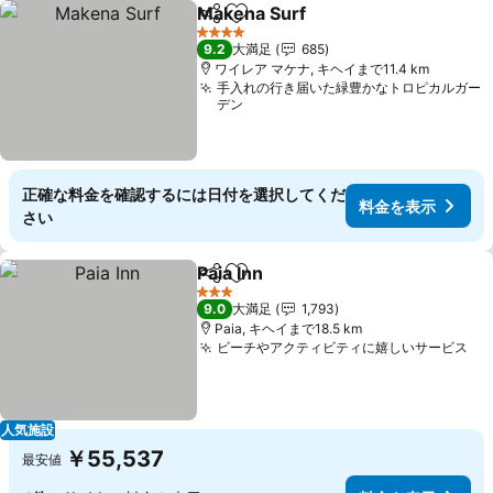
Makena Surf
シェア
お気に入りに追加
4 ホテルのランク
9.2
大満足
685
ワイレア マケナ, キヘイまで11.4 km
手入れの行き届いた緑豊かなトロピカルガー
デン
正確な料金を確認するには日付を選択してくだ
料金を表示
さい
Paia Inn
シェア
お気に入りに追加
3 ホテルのランク
9.0
大満足
1,793
Paia, キヘイまで18.5 km
ビーチやアクティビティに嬉しいサービス
人気施設
￥55,537
最安値