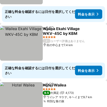
正確な料金を確認するには日付を選択してくだ
料金を表示
さい
Wailea Ekahi Village
シェア
お気に入りに追加
WKV-45C by KBM
5 ホテルのランク
/
ユーザー評価はありません
街の中心まで7.4 km
正確な料金を確認するには日付を選択してくだ
料金を表示
さい
Hotel Wailea
シェア
お気に入りに追加
5 ホテルのランク
9.5
大満足
4,173
ワイレア マケナ, キヘイまで9.7 km
特別な食の旅