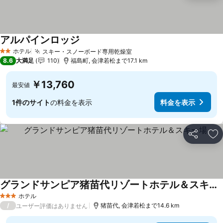
アルパインロッジ
ホテル
スキー・スノーボード専用乾燥室
2 ホテルのランク
8.6
大満足
110
福島町, 会津若松まで17.1 km
￥13,760
最安値
1件のサイト
の料金を表示
料金を表示
シェア
お
グランドサンピア猪苗代リゾートホテル＆スキー場
ホテル
3 ホテルのランク
/
猪苗代, 会津若松まで14.6 km
ユーザー評価はありません