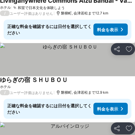
Livinganywhere Commons Aizu Bandai - Vacation Stay 74361v
ホテル
和室で日本文化を体験しよう
/
磐梯町, 会津若松まで12.7 km
ユーザー評価はありません
正確な料金を確認するには日付を選択してく
料金を表示
ださい
シェア
お
ゆらぎの宿 ＳＨＵＢＯＵ
ホテル
/
磐梯町, 会津若松まで12.9 km
ユーザー評価はありません
正確な料金を確認するには日付を選択してく
料金を表示
ださい
シェア
お