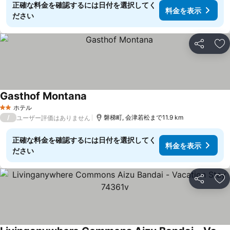
正確な料金を確認するには日付を選択してく
料金を表示
ださい
シェア
お
Gasthof Montana
ホテル
2 ホテルのランク
/
磐梯町, 会津若松まで11.9 km
ユーザー評価はありません
正確な料金を確認するには日付を選択してく
料金を表示
ださい
シェア
お