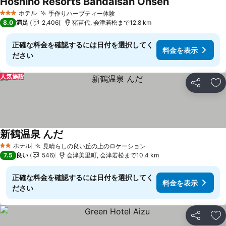
Hoshino Resorts Bandaisan Onsen
ホテル
手作りハーブティー体験
3 ホテルのランク
8.0
満足
2,406
猪苗代, 会津若松まで12.8 km
正確な料金を確認するには日付を選択してく
料金を表示
ださい
人気施設
シェア
お
新鶴温泉 んだ
ホテル
見晴らしの良い丘の上のロケーション
2 ホテルのランク
7.5
良い
546
会津美里町, 会津若松まで10.4 km
正確な料金を確認するには日付を選択してく
料金を表示
ださい
シェア
お