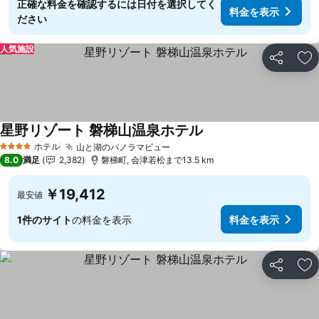
正確な料金を確認するには日付を選択してく
料金を表示
ださい
人気施設
シェア
お
星野リゾート 磐梯山温泉ホテル
ホテル
山と湖のパノラマビュー
4 ホテルのランク
8.0
満足
2,382
磐梯町, 会津若松まで13.5 km
￥19,412
最安値
1件のサイト
の料金を表示
料金を表示
シェア
お