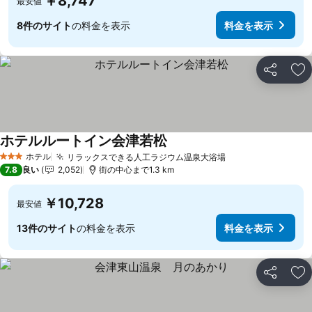
￥8,747
最安値
8件のサイト
の料金を表示
料金を表示
シェア
お
ホテルルートイン会津若松
ホテル
リラックスできる人工ラジウム温泉大浴場
3 ホテルのランク
7.8
良い
2,052
街の中心まで1.3 km
￥10,728
最安値
13件のサイト
の料金を表示
料金を表示
シェア
お