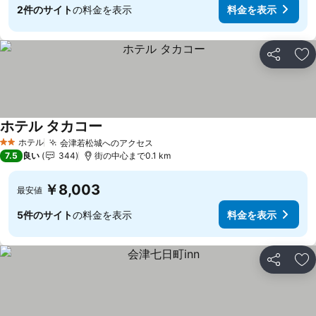
2件のサイト
の料金を表示
料金を表示
シェア
お
ホテル タカコー
ホテル
会津若松城へのアクセス
2 ホテルのランク
7.5
良い
344
街の中心まで0.1 km
￥8,003
最安値
5件のサイト
の料金を表示
料金を表示
シェア
お