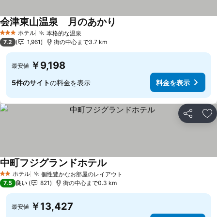
会津東山温泉 月のあかり
ホテル
本格的な温泉
3 ホテルのランク
7.2
1,961
街の中心まで3.7 km
￥9,198
最安値
5件のサイト
の料金を表示
料金を表示
シェア
お
中町フジグランドホテル
ホテル
個性豊かなお部屋のレイアウト
2 ホテルのランク
7.5
良い
821
街の中心まで0.3 km
￥13,427
最安値