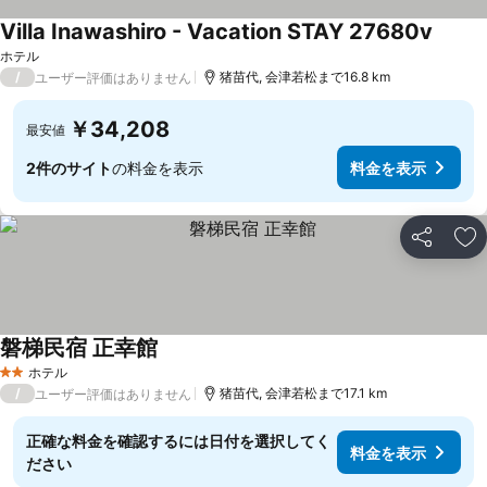
Villa Inawashiro - Vacation STAY 27680v
ホテル
/
猪苗代, 会津若松まで16.8 km
ユーザー評価はありません
￥34,208
最安値
2件のサイト
の料金を表示
料金を表示
シェア
お
磐梯民宿 正幸館
ホテル
2 ホテルのランク
/
猪苗代, 会津若松まで17.1 km
ユーザー評価はありません
正確な料金を確認するには日付を選択してく
料金を表示
ださい