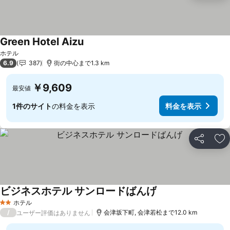
Green Hotel Aizu
ホテル
6.9
387
街の中心まで1.3 km
￥9,609
最安値
1件のサイト
の料金を表示
料金を表示
シェア
お
ビジネスホテル サンロードばんげ
ホテル
2 ホテルのランク
/
会津坂下町, 会津若松まで12.0 km
ユーザー評価はありません