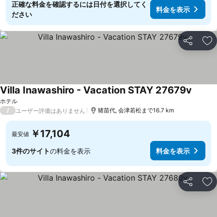
正確な料金を確認するには日付を選択してく
料金を表示
ださい
シェア
お
Villa Inawashiro - Vacation STAY 27679v
ホテル
/
猪苗代, 会津若松まで16.7 km
ユーザー評価はありません
￥17,104
最安値
3件のサイト
の料金を表示
料金を表示
シェア
お