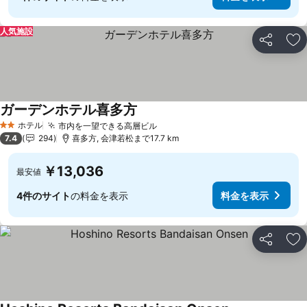
人気施設
シェア
お
ガーデンホテル喜多方
ホテル
市内を一望できる高層ビル
2 ホテルのランク
7.4
294
喜多方, 会津若松まで17.7 km
￥13,036
最安値
4件のサイト
の料金を表示
料金を表示
シェア
お