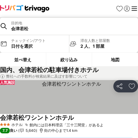
お気に入り
ログイ
メ
目的地
会津若松
チェックイン/アウト
滞在人数と部屋数
日付を選択
2 人、1 部屋
並べ替え
絞り込み
地図
国内、会津若松の駐車場付きホテル
弊社への手数料が検索結果に及ぼす影響について
人気施設
シェア
お
会津若松ワシントンホテル
ホテル
館内には日本料理店「三十三間堂」があるよ
3 ホテルのランク
7.7
良い
5,640
街の中心まで1.4 km