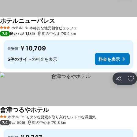
ホテルニューパレス
ホテル
本格的な地元朝食ビュッフェ
3 ホテルのランク
7.9
良い
1,186
街の中心まで0.4 km
￥10,709
最安値
5件のサイト
の料金を表示
料金を表示
シェア
お
會津つるやホテル
ホテル
モダンな要素を取り入れたレトロな雰囲気
2 ホテルのランク
7.4
505
街の中心まで0.3 km