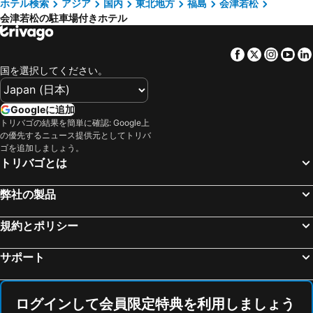
ホテル検索
アジア
国内
東北地方
福島
会津若松
下郷町, hotels with parking
天栄村, hotels with parking
会津若松の駐車場付きホテル
鏡石町, hotels with parking
会津美里町, hotels with parking
会津坂下町, hotels with parking
西会津町, hotels with parking
Facebook
Twitter
Insta
Yo
昭和村, hotels with parking
金山町, hotels with parking
国を選択してください。
Googleに追加
トリバゴの結果を簡単に確認: Google上
の優先するニュース提供元としてトリバ
ゴを追加しましょう。
トリバゴとは
弊社の製品
規約とポリシー
サポート
ログインして会員限定特典を利用しましょう