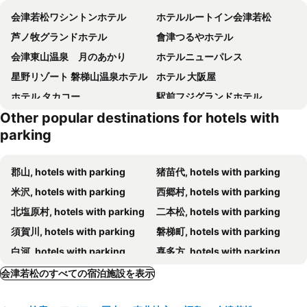
会津若松ワシントンホテル
ホテルルートイン会津若松
芦ノ牧グランドホテル
會津つるやホテル
会津東山温泉 月のあかり
ホテルニューパレス
星野リゾート 磐梯山温泉ホテル
ホテル 大阪屋
ホテル タカコー
駅前フジグランドホテル
Other popular destinations for hotels with
東山グランドホテル
会津七日町inn
parking
中町フジグランドホテル
YUKKURA INN ～ゆっくらイン～
星野リゾート 磐梯山温泉ホテル
ホテルアルファーワン会津若松
郡山, hotels with parking
猪苗代, hotels with parking
ガーデンホテル喜多方
新鶴温泉 んだ
米沢, hotels with parking
西郷村, hotels with parking
Green Hotel Aizu
アルパインロッジ
北塩原村, hotels with parking
二本松, hotels with parking
磐梯民宿 正幸館
Villa Inawashiro - Vacation STAY 27679v
須賀川, hotels with parking
磐梯町, hotels with parking
Hoshino Resorts Bandaisan Onsen
ゆらぎの宿 ＳＨＵＢＯＵ
白河, hotels with parking
喜多方, hotels with parking
Kitakata Light Hotel
Villa Inawashiro - Vacation STAY 27680v
南会津, hotels with parking
阿賀町, hotels with parking
会津若松のすべての宿泊施設を表示
Gasthof Montana
Villa Inawashiro - Vacation STAY 27676v
矢吹町, hotels with parking
柳津町, hotels with parking
Villa Inawashiro - Vacation Stay 27678v