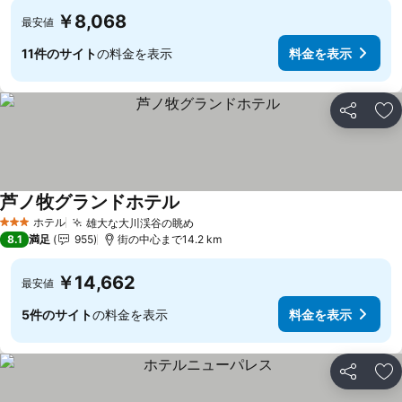
￥8,068
最安値
11件のサイト
の料金を表示
料金を表示
シェア
お
芦ノ牧グランドホテル
ホテル
雄大な大川渓谷の眺め
3 ホテルのランク
8.1
満足
955
街の中心まで14.2 km
￥14,662
最安値
5件のサイト
の料金を表示
料金を表示
シェア
お