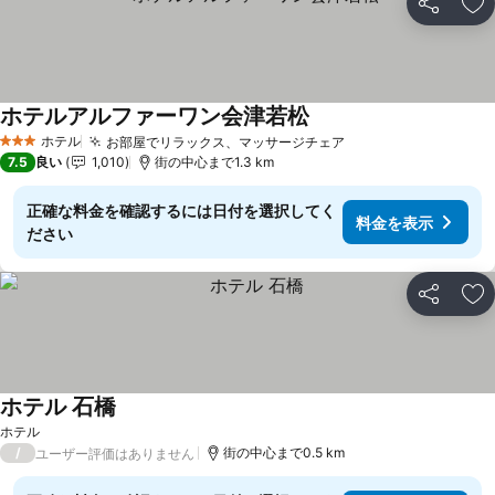
シェア
お
ホテルアルファーワン会津若松
ホテル
お部屋でリラックス、マッサージチェア
3 ホテルのランク
7.5
良い
1,010
街の中心まで1.3 km
正確な料金を確認するには日付を選択してく
料金を表示
ださい
シェア
お
ホテル 石橋
ホテル
/
街の中心まで0.5 km
ユーザー評価はありません