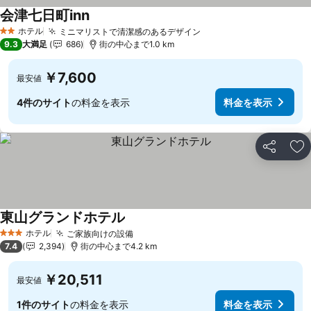
会津七日町inn
ホテル
ミニマリストで清潔感のあるデザイン
2 ホテルのランク
9.3
大満足
686
街の中心まで1.0 km
￥7,600
最安値
4件のサイト
の料金を表示
料金を表示
シェア
お
東山グランドホテル
ホテル
ご家族向けの設備
3 ホテルのランク
7.4
2,394
街の中心まで4.2 km
￥20,511
最安値
1件のサイト
の料金を表示
料金を表示