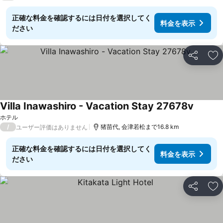
正確な料金を確認するには日付を選択してく
料金を表示
ださい
シェア
お
Villa Inawashiro - Vacation Stay 27678v
ホテル
/
猪苗代, 会津若松まで16.8 km
ユーザー評価はありません
正確な料金を確認するには日付を選択してく
料金を表示
ださい
シェア
お