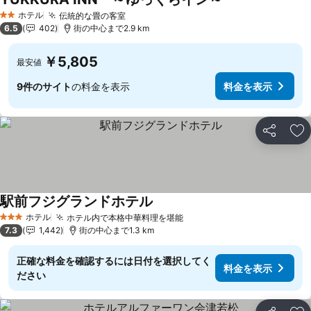
ホテル
伝統的な畳の客室
2 ホテルのランク
6.5
402
街の中心まで2.9 km
￥5,805
最安値
9件のサイト
の料金を表示
料金を表示
シェア
お
駅前フジグランドホテル
ホテル
ホテル内で本格中華料理を堪能
3 ホテルのランク
7.3
1,442
街の中心まで1.3 km
正確な料金を確認するには日付を選択してく
料金を表示
ださい