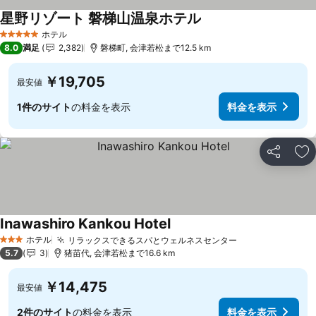
星野リゾート 磐梯山温泉ホテル
ホテル
5 ホテルのランク
8.0
満足
2,382
磐梯町, 会津若松まで12.5 km
￥19,705
最安値
1件のサイト
の料金を表示
料金を表示
シェア
お
Inawashiro Kankou Hotel
ホテル
リラックスできるスパとウェルネスセンター
3 ホテルのランク
5.7
3
猪苗代, 会津若松まで16.6 km
￥14,475
最安値
2件のサイト
の料金を表示
料金を表示