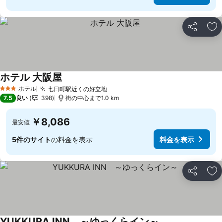
シェア
お
ホテル 大阪屋
ホテル
七日町駅近くの好立地
3 ホテルのランク
7.5
良い
398
街の中心まで1.0 km
￥8,086
最安値
5件のサイト
の料金を表示
料金を表示
シェア
お
YUKKURA INN ～ゆっくらイン～