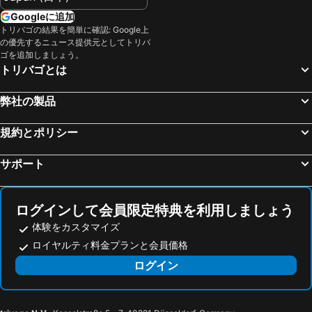
オリヒング, hotels with parking
ミィズバ, hotels with parking
Googleに追加
ミュンヘン マリオット ホテル
Holiday Inn Munich - City Centre By Ihg
トリバゴの結果を簡単に確認: Google上
Weyarn, hotels with parking
ファーターシュテッテン, hotels with parking
プラッツル ホテル
H+ Hotel München
の優先するニュース提供元としてトリバ
Eresing, hotels with parking
ヘールシィンゲン, hotels with parking
ゴを追加しましょう。
NH ミュンヘン エアポート
GS ホテル
トリバゴとは
オーバーシュライスハイム, hotels with parking
Gilching, hotels with parking
メルキュールホテルミュンヘンアルトシュタット
フレミングス ホテル ミュンヘン シュヴァービング
Weilheim i. Oberbayern, hotels with parking
Münsing, hotels with parking
シラー 5 ホテル
PLAZA Premium München
弊社の製品
Brunnthal, hotels with parking
トゥッツィング, hotels with parking
DO & CO Hotel München
BEYOND by Geisel
規約とポリシー
キルヒハイム-ハイムシュタッテン, hotels with parking
ホルツキル（オーバーバイエルン）, hotels with parking
Hotel Lux
Hotel Schlicker
Gräfelfing, hotels with parking
Schäftlarn, hotels with parking
コーティーナ ホテル
ブティック ホテル ファルケントゥルム
サポート
Inning, hotels with parking
パッフェンホーフェン, hotels with parking
ホテル アン デア オペラ
Hotel Bayerischer Hof
Waakirchen, hotels with parking
プッツブルン, hotels with parking
Rosewood Munich
Mandarin Oriental, Munich
ログインして会員限定特典を利用しましょう
Living Hotel Das Viktualienmarkt
Hotel Blauer Bock
体験をカスタマイズ
ホテル フィア ヤーレスツァイテン ケンピンスキー ミュンヘン
MAXIMILIAN MUNICH Apartments & Hotel
ロイヤルティ料金プランと会員価格
ホテル アム ヴィクトアーリエンマルクト
Hotel Concorde
ログイン
ホテル ドイツ ハイデ
ホテル イーザートア
Premier Inn München City Schwabing
ボールド ホテル ミュンヘン ギージング