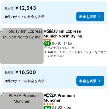
￥12,543
最安値
8件のサイト
の料金を表示
料金を表示
Holiday Inn Express
シェア
お気に入りに追加
Munich North By Ihg
料金を表示
3 ホテルのランク
7.6
良い
9,182
街の中心まで5.8 km
姉妹ホテルのフィットネスセンターをご利用
いただけます
￥16,500
最安値
3件のサイト
の料金を表示
料金を表示
PLAZA Premium
シェア
お気に入りに追加
München
料金を表示
4 ホテルのランク
8.2
満足
4,266