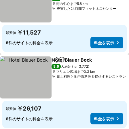
街の中心まで5.8 km
充実した24時間フィットネスセンター
料金
￥11,527
最安値
8件のサイト
の料金を表示
料金を表示
Hotel Blauer Bock
シェア
お気に入りに追加
料金を表
8.6
大満足
3,772
マリエン広場まで0.3 km
郷土料理と地中海料理を提供するレストラン
￥26,107
最安値
6件のサイト
の料金を表示
料金を表示