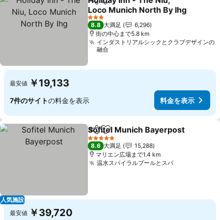
Holiday Inn - The Niu,
シェア
お気に入りに追加
Loco Munich North By Ihg
料金を表示
3 ホテルのランク
8.8
大満足
6,296
街の中心まで5.8 km
インダストリアルシックとクラブデザインの
融合
￥19,133
最安値
7件のサイト
の料金を表示
料金を表示
Sofitel Munich Bayerpost
シェア
お気に入りに追加
5 ホテルのランク
8.6
大満足
15,288
マリエン広場まで1.4 km
温水スパイラルプールとスパ
料金を表示
人気施設
￥39,720
最安値