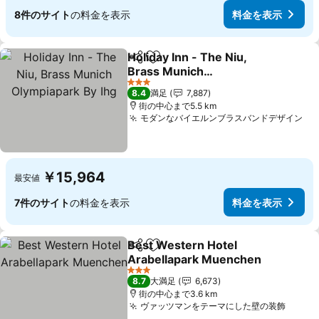
8件のサイト
の料金を表示
料金を表示
Holiday Inn - The Niu,
シェア
お気に入りに追加
Brass Munich
Olympiapark By Ihg
料金を表示
3 ホテルのランク
8.4
満足
7,887
街の中心まで5.5 km
モダンなバイエルンブラスバンドデザイン
料
￥15,964
最安値
7件のサイト
の料金を表示
料金を表示
Best Western Hotel
シェア
お気に入りに追加
Arabellapark Muenchen
料金を表示
3 ホテルのランク
8.7
大満足
6,673
街の中心まで3.6 km
ヴァッツマンをテーマにした壁の装飾
料金