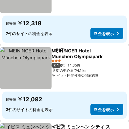
￥12,318
最安値
7件のサイト
の料金を表示
料金を表示
MEININGER Hotel
シェア
お気に入りに追加
München Olympiapark
料金を表示
3 ホテルのランク
7.4
14,359
街の中心まで4.1 km
ペット同伴可能な宿泊施設
料金を表示
￥12,092
最安値
3件のサイト
の料金を表示
料金を表示
イビス ミュンヘン シティ ス