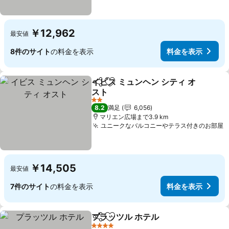
￥12,962
最安値
8件のサイト
の料金を表示
料金を表示
イビス ミュンヘン シティ オ
シェア
お気に入りに追加
スト
料金を表示
2 ホテルのランク
8.2
満足
6,056
マリエン広場まで3.9 km
ユニークなバルコニーやテラス付きのお部屋
￥14,505
最安値
7件のサイト
の料金を表示
料金を表示
プラッツル ホテル
シェア
お気に入りに追加
料金を表