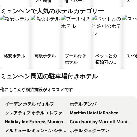
ン・民宿・
きアパート
ス
ゲストハウ
メント
ミュンヘンで人気のホテルカテゴリー
ス
格安ホテル
高級ホテル
プール付き
ペットとの
スパ
ホテル
宿泊可のホ
テル
ミュンヘン周辺の駐車場付きホテル
他にもこんな宿泊施設がオススメです
イーデン ホテル ヴォルフ
ホテル アンバ
クレアティフ ホテル エレファント
Maritim Hotel München
Holiday Inn Express Munich - City East By Ihg
Courtyard by Marriott Munich City Center
メルキュール ミュンヘン シティ センター
ホテル ジェダーマン