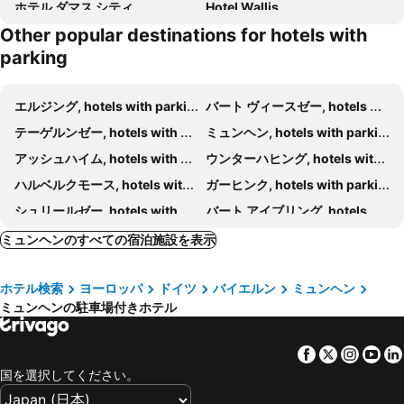
ホテル ダマス シティ
Hotel Wallis
Other popular destinations for hotels with
ホテル エダー
Hotel Excelsior München
parking
バディ ホテル
アートホテル ミュンヘン
Downtown Vi Vadi Hotel
NH Collection München Bavaria
エルジング, hotels with parking
バート ヴィースゼー, hotels with parking
イビス ミュンヘン シティ
ドレイ ローウェン ホテル
テーゲルンゼー, hotels with parking
ミュンヘン, hotels with parking
ホテル ロイヤル
Euro Youth Hotel
アッシュハイム, hotels with parking
ウンターハヒング, hotels with parking
Hotel Ludwig München
Hotel Munich Inn
ハルベルクモース, hotels with parking
ガーヒンク, hotels with parking
Holiday Inn Munich - Leuchtenbergring By Ihg
ル メリディアン ミュンヘン
シュリールゼー, hotels with parking
バート アイブリング, hotels with parking
ユーロスターズ ブック ホテル
Hotel Kraft
シュタルンベルク, hotels with parking
ウンターシュリースハイム, hotels with parking
ミュンヘンのすべての宿泊施設を表示
Premier Inn München City Zentrum
gambino hotel CINCINNATI
バート トウルズ, hotels with parking
ベルク, hotels with parking
Hampton by Hilton Munich City West
イビス ミュンヘン シティ スド
ホテル検索
ヨーロッパ
ドイツ
バイエルン
ミュンヘン
ダッハウ, hotels with parking
ゲルメリング, hotels with parking
キングズ ホテル センター
Residence Inn by Marriott Munich City East
ミュンヘンの駐車場付きホテル
ザウアーラハ, hotels with parking
ウンターフェーリング, hotels with parking
ヴィ ヴァディ ホテル バイェル 89
レオナルド ホテル & レジデンツ ミュンヘン
フライジング, hotels with parking
イズマニング, hotels with parking
H2 Hotel München Olympiapark
ホテル スタークス
Facebook
Twitter
Insta
Yo
フェルトキルヘン, hotels with parking
ハール, hotels with parking
Boutique Hotel Germania
アロフト ミュンヘン
国を選択してください。
イルシェン, hotels with parking
ベルンリート, hotels with parking
Hotel Metropol by Maier Privathotels
MEININGER Hotel München Olympiapark