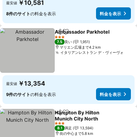
￥10,581
最安値
8件のサイト
の料金を表示
料金を表示
Ambassador Parkhotel
シェア
お気に入りに追加
料
3 ホテルのランク
7.5
良い
1,951
マリエン広場まで4.2 km
イタリアンレストラン デ・ヴィーヴォ
料金
￥13,354
最安値
9件のサイト
の料金を表示
料金を表示
Hampton By Hilton
シェア
お気に入りに追加
Munich City North
料金を表示
3 ホテルのランク
8.1
満足
13,594
街の中心まで5.8 km