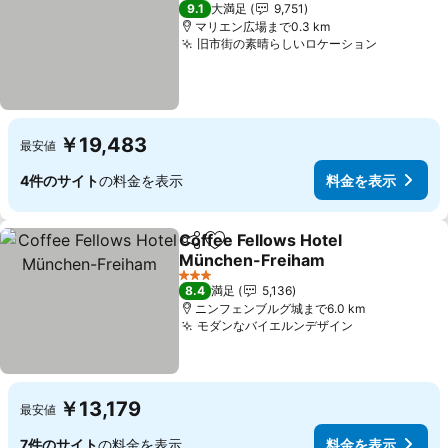
4 ホテルのランク
9.1
大満足
9,751
マリエン広場まで0.3 km
旧市街の素晴らしいロケーション
料金を表
￥19,483
最安値
4件のサイト
の料金を表示
料金を表示
Coffee Fellows Hotel
シェア
お気に入りに追加
München-Freiham
料金を表示
3 ホテルのランク
8.4
満足
5,136
ニンフェンブルグ城まで6.0 km
モダンなバイエルンデザイン
料金を表示
￥13,179
最安値
7件のサイト
の料金を表示
料金を表示