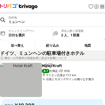
お気に入り
ログイ
メ
目的地
ミュンヘン
チェックイン/アウト
滞在人数と部屋数
日付を選択
2 人、1 部屋
並べ替え
絞り込み
地図
ドイツ、ミュンヘンの駐車場付きホテル
弊社への手数料が検索結果に及ぼす影響について
Hotel Kraft
シェア
お気に入りに追加
料金を表示
8.7
大満足
616
マリエン広場まで1.1 km
伝統とモダンデザインが織りなす魅力
料金