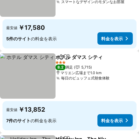
スマートなデザインのモダンなお部屋
料金
￥17,580
最安値
5件のサイト
の料金を表示
料金を表示
ホテル ダマス シティ
シェア
お気に入りに追加
料金を
3 ホテルのランク
8.2
満足
5,715
マリエン広場まで1.0 km
毎日のビュッフェ式朝食体験
料金を表示
￥13,852
最安値
7件のサイト
の料金を表示
料金を表示