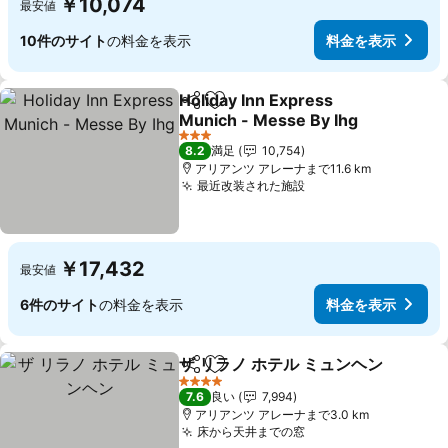
￥10,074
最安値
10件のサイト
の料金を表示
料金を表示
Holiday Inn Express
シェア
お気に入りに追加
Munich - Messe By Ihg
料金を表示
3 ホテルのランク
8.2
満足
10,754
アリアンツ アレーナまで11.6 km
最近改装された施設
料金を表示
￥17,432
最安値
6件のサイト
の料金を表示
料金を表示
ザ リラノ ホテル ミュンヘン
シェア
お気に入りに追加
4 ホテルのランク
7.6
良い
7,994
アリアンツ アレーナまで3.0 km
床から天井までの窓
料金を表示