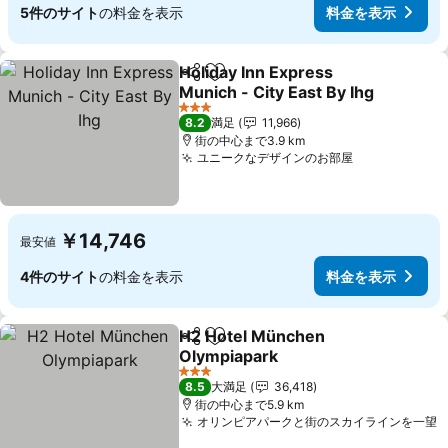
5件のサイト
の料金を表示
料金を表示
Holiday Inn Express
シェア
お気に入りに追加
Munich - City East By Ihg
料金を表示
3 ホテルのランク
8.2
満足
11,966
街の中心まで3.9 km
ユニークなデザインのお部屋
料金を表示
￥14,746
最安値
4件のサイト
の料金を表示
料金を表示
H2 Hotel München
シェア
お気に入りに追加
Olympiapark
料金を表示
3 ホテルのランク
8.5
大満足
36,418
街の中心まで5.9 km
オリンピアパークと街のスカイラインを一望