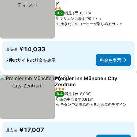
シェア
お気に入りに追加
ド
料金を表示
2 ホテルのランク
8.2
満足
6,316
マリエン広場まで0.5 km
挽きたてのコーヒーが楽しめるカフェ
料金
￥14,033
最安値
7件のサイト
の料金を表示
料金を表示
Premier Inn München City
シェア
お気に入りに追加
Zentrum
料金を表示
3 ホテルのランク
8.4
満足
8,039
街の中心まで0.8 km
モダンで清潔感のあるお部屋のデザイン
料金
￥17,007
最安値