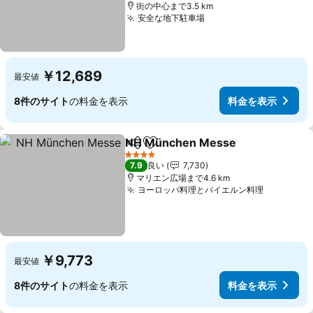
街の中心まで3.5 km
安全な地下駐車場
料金を表示
￥12,689
最安値
8件のサイト
の料金を表示
料金を表示
NH München Messe
シェア
お気に入りに追加
料金
4 ホテルのランク
7.9
良い
7,730
マリエン広場まで4.6 km
ヨーロッパ料理とバイエルン料理
料金を表
￥9,773
最安値
8件のサイト
の料金を表示
料金を表示