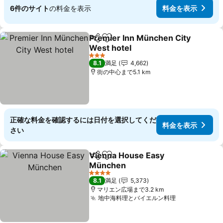
6件のサイト
の料金を表示
料金を表示
Premier Inn München City
シェア
お気に入りに追加
West hotel
料金を表示
3 ホテルのランク
8.1
満足
4,662
街の中心まで5.1 km
正確な料金を確認するには日付を選択してくだ
料金を表示
さい
Vienna House Easy
シェア
お気に入りに追加
München
料金を表示
4 ホテルのランク
8.1
満足
5,373
マリエン広場まで3.2 km
地中海料理とバイエルン料理
料金を表示