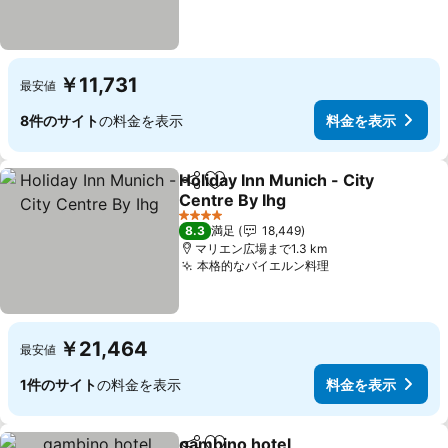
￥11,731
最安値
8件のサイト
の料金を表示
料金を表示
Holiday Inn Munich - City
シェア
お気に入りに追加
Centre By Ihg
料金を表示
4 ホテルのランク
8.3
満足
18,449
マリエン広場まで1.3 km
本格的なバイエルン料理
料金を表示
￥21,464
最安値
1件のサイト
の料金を表示
料金を表示
gambino hotel