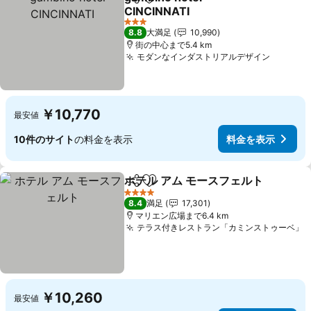
シェア
お気に入りに追加
CINCINNATI
料金を表示
3 ホテルのランク
8.8
大満足
10,990
街の中心まで5.4 km
モダンなインダストリアルデザイン
料金を
￥10,770
最安値
10件のサイト
の料金を表示
料金を表示
ホテル アム モースフェルト
シェア
お気に入りに追加
4 ホテルのランク
8.4
満足
17,301
マリエン広場まで6.4 km
テラス付きレストラン「カミンストゥーベ」
￥10,260
最安値