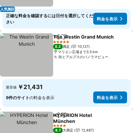
人気施設
正確な料金を確認するには日付を選択してくだ
料金を表示
さい
The Westin Grand Munich
シェア
お気に入りに追加
5 ホテルのランク
8.2
満足
10,127
マリエン広場まで3.5 km
街とアルプスのパノラマビュー
料金を表示
￥21,431
最安値
9件のサイト
の料金を表示
料金を表示
HYPERION Hotel
シェア
お気に入りに追加
München
料金を表示
4 ホテルのランク
8.7
大満足
12,487