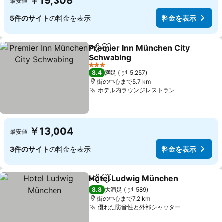
￥19,308
最安値
5件のサイト
の料金を表示
料金を表示
Premier Inn München City
シェア
お気に入りに追加
Schwabing
料金を表示
3 ホテルのランク
8.4
満足
5,257
街の中心まで5.7 km
ホテル内ラウンジレストラン
料金を表示
￥13,004
最安値
3件のサイト
の料金を表示
料金を表示
Hotel Ludwig München
シェア
お気に入りに追加
料
8.8
大満足
589
街の中心まで7.2 km
優れた防音性と外部シャッター
料金を表示