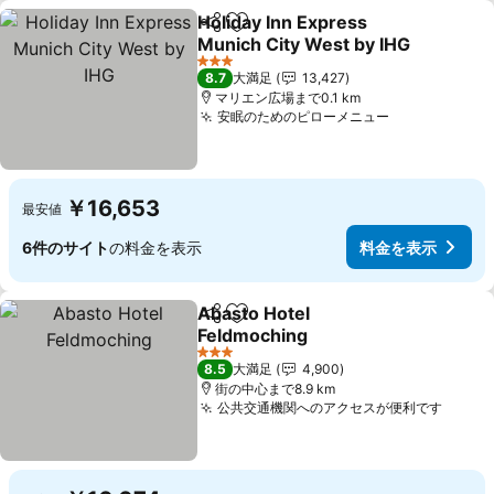
Holiday Inn Express
シェア
お気に入りに追加
Munich City West by IHG
料金を表示
3 ホテルのランク
8.7
大満足
13,427
マリエン広場まで0.1 km
安眠のためのピローメニュー
料金を表示
￥16,653
最安値
6件のサイト
の料金を表示
料金を表示
Abasto Hotel
シェア
お気に入りに追加
Feldmoching
料金を表示
3 ホテルのランク
8.5
大満足
4,900
街の中心まで8.9 km
公共交通機関へのアクセスが便利です
料金