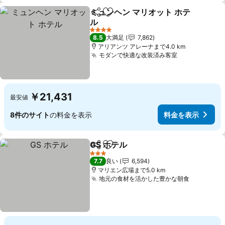
ミュンヘン マリオット ホテ
シェア
お気に入りに追加
ル
料金を表示
4 ホテルのランク
8.5
大満足
7,862
アリアンツ アレーナまで4.0 km
モダンで快適な改装済み客室
料金を表示
￥21,431
最安値
8件のサイト
の料金を表示
料金を表示
GS ホテル
シェア
お気に入りに追加
料金を表示
3 ホテルのランク
7.7
良い
6,594
マリエン広場まで5.0 km
地元の食材を活かした豊かな朝食
料金を表