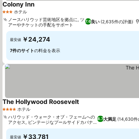
Colony Inn
ホテル
3 ホテルのランク
ノースハリウッド芸術地区を拠点に, ツ
良い
(2,635件の評価)
7.6
アーやチケットの手配をサポート
￥24,274
最安値
7件のサイト
の料金を表示
The Hollywood Roosevelt
ホテル
4 ホテルのランク
ハリウッド・ウォーク・オブ・フェームへの
大満足
(14,630
8.7
アクセス, ビンテージなプールサイドカバナル
ーム
￥33,781
最安値