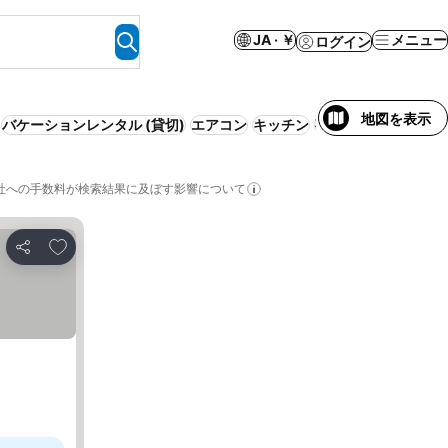
JA · ￥
メニュー
ログイン
地図を表示
バケーションレンタル (貸切)
エアコン
キッチン
事前払い不要
モーテ
社への手数料が検索結果に及ぼす影響について
お気に入りに追加
シェア