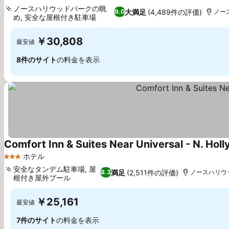
ノースハリウッドパークの眺
大満足
(4,489件の評価)
9.0
ノー
め, 安全な屋根付き駐車場
￥30,808
最安値
8件のサイト
の料金を表示
Comfort Inn & Suites Near Universal - N. Hol
ホテル
3 ホテルのランク
安全なタンデム駐車場, 屋
満足
(2,511件の評価)
8.3
ノースハリウッ
根付き屋外プール
￥25,161
最安値
7件のサイト
の料金を表示