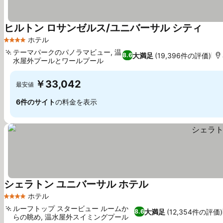
ヒルトン ロサンゼルス/ユニバーサル シティ
ホテル
4 ホテルのランク
テーマパークのパノラマビュー, 温
大満足
(19,396件の評価)
8.6
水屋外プールとワールプール
￥33,042
最安値
6件のサイト
の料金を表示
シェラトン ユニバーサル ホテル
ホテル
4 ホテルのランク
ルーフトップ スタービュー ルームか
大満足
(12,354件の評価)
8.6
らの眺め, 温水屋外スイミングプール