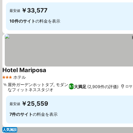
￥33,577
最安値
10件のサイト
の料金を表示
Hotel Mariposa
ホテル
3 ホテルのランク
屋外ガーデンホットタブ, モダン
大満足
(2,909件の評価)
9.1
ロサ
なフィットネススタジオ
￥25,559
最安値
7件のサイト
の料金を表示
人気施設