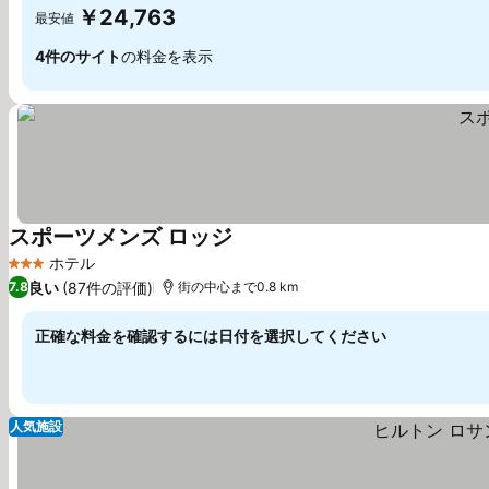
￥24,763
最安値
4件のサイト
の料金を表示
スポーツメンズ ロッジ
ホテル
3 ホテルのランク
良い
(87件の評価)
7.8
街の中心まで0.8 km
正確な料金を確認するには日付を選択してください
人気施設