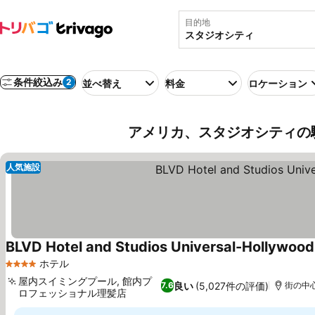
目的地
条件絞込み
2
並べ替え
料金
ロケーション
アメリカ、スタジオシティの
人気施設
BLVD Hotel and Studios Universal-Hollywood,
ホテル
4 ホテルのランク
屋内スイミングプール, 館内プ
良い
(5,027件の評価)
7.6
街の中心
ロフェッショナル理髪店