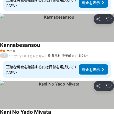
料金を表示
ださい
シェア
お
Kannabesansou
ホテル
2 ホテルのランク
/
豊丘村, 香美町まで15.9 km
ユーザー評価はありません
正確な料金を確認するには日付を選択してく
料金を表示
ださい
シェア
お
Kani No Yado Miyata