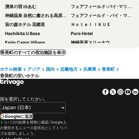
湧泉の宿 ゆあむ
フェアフィールド･バイ･マリオット･兵庫神鍋高原
神鍋温泉 自然に癒される高原ホテル ブルーリッジホテル
フェアフィールド・バイ・マリオット・兵庫但馬やぶ
宙の森ホテル 花郷里
Ｈｏｔｅｌ ＩＫＵＥ
Hachikita U Base
Pure Hotel
Enjin Camp Village
神鍋高原スリーナウ
ハチ北温泉 お宿 ひさ家
Yumura Onsen Tomiya - Vacation STAY 81718v
香美町のすべての宿泊施設を表示
Kannabesansou
ホテル検索
アジア
国内
近畿地方
兵庫県
香美町
香美町の安いホテル
Facebook
Twitter
Insta
Yo
国を選択してください。
Googleに追加
トリバゴの結果を簡単に確認: Google上
の優先するニュース提供元としてトリバ
ゴを追加しましょう。