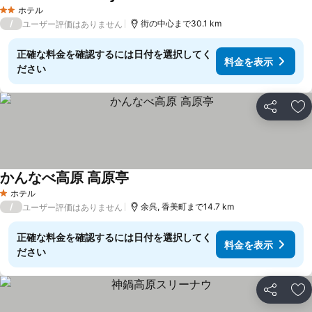
ホテル
2 ホテルのランク
/
街の中心まで30.1 km
ユーザー評価はありません
正確な料金を確認するには日付を選択してく
料金を表示
ださい
シェア
お
かんなべ高原 高原亭
ホテル
1 ホテルのランク
/
余呉, 香美町まで14.7 km
ユーザー評価はありません
正確な料金を確認するには日付を選択してく
料金を表示
ださい
シェア
お