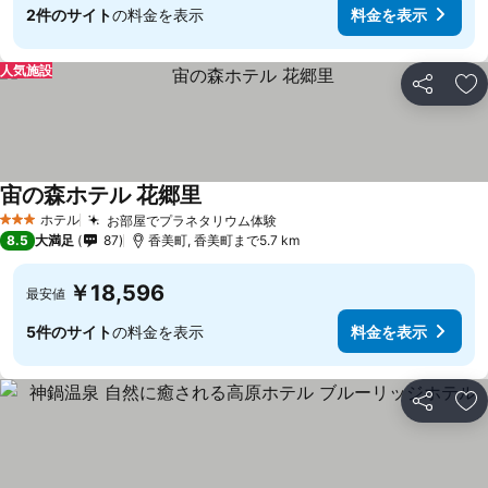
2件のサイト
の料金を表示
料金を表示
人気施設
シェア
お
宙の森ホテル 花郷里
ホテル
お部屋でプラネタリウム体験
3 ホテルのランク
8.5
大満足
87
香美町, 香美町まで5.7 km
￥18,596
最安値
5件のサイト
の料金を表示
料金を表示
シェア
お