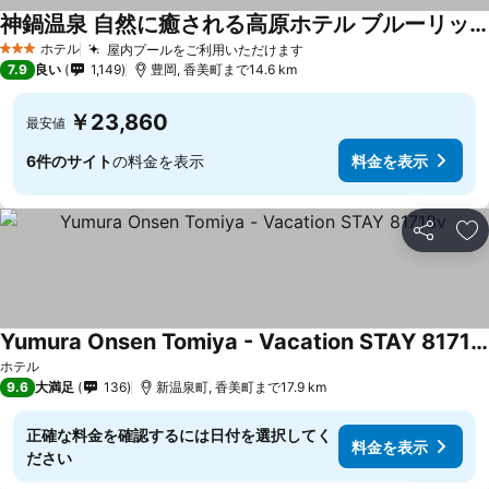
神鍋温泉 自然に癒される高原ホテル ブルーリッジホテル
ホテル
屋内プールをご利用いただけます
3 ホテルのランク
7.9
良い
1,149
豊岡, 香美町まで14.6 km
￥23,860
最安値
6件のサイト
の料金を表示
料金を表示
シェア
お
Yumura Onsen Tomiya - Vacation STAY 81718v
ホテル
9.6
大満足
136
新温泉町, 香美町まで17.9 km
正確な料金を確認するには日付を選択してく
料金を表示
ださい