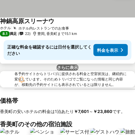
神鍋高原スリーナウ
ホテル
ホテル内レストランでのお食事
8.1
満足
22
豊岡, 香美町まで15.1 km
正確な料金を確認するには日付を選択してく
料金を表示
ださい
さらに表示
各予約サイトからトリバゴに提供される料金と空室状況は、継続的に
変化しています。そのためトリバゴでご覧になった情報と同じ内容
が、移動先の予約サイトにも表示されているとは限りません。
価格帯
香美町の安いホテルの料金は1泊あたり
‎￥7,601
～
‎￥23,860
です。
香美町のその他の宿泊施設