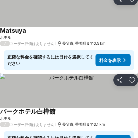
シェア
お
Matsuya
ホテル
/
養父市, 香美町まで0.5 km
ユーザー評価はありません
正確な料金を確認するには日付を選択してく
料金を表示
ださい
シェア
お
パークホテル白樺館
ホテル
/
養父市, 香美町まで3.1 km
ユーザー評価はありません
正確な料金を確認するには日付を選択してく