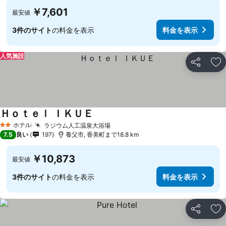
￥7,601
最安値
3件のサイト
の料金を表示
料金を表示
人気施設
シェア
お
Ｈｏｔｅｌ ＩＫＵＥ
ホテル
ラジウム人工温泉大浴場
2 ホテルのランク
7.5
良い
197
養父市, 香美町まで18.8 km
￥10,873
最安値
3件のサイト
の料金を表示
料金を表示
シェア
お