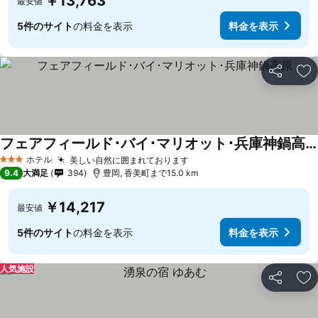
￥13,763
最安値
5件のサイト
の料金を表示
料金を表示
シェア
お
フェアフィールド･バイ･マリオット･兵庫神鍋高原
ホテル
美しい自然に囲まれております
3 ホテルのランク
9.4
大満足
394
豊岡, 香美町まで15.0 km
￥14,217
最安値
5件のサイト
の料金を表示
料金を表示
人気施設
シェア
お