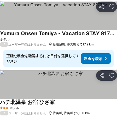
シェア
お
Yumura Onsen Tomiya - Vacation STAY 81727v
ホテル
/
新温泉町, 香美町まで17.9 km
ユーザー評価はありません
正確な料金を確認するには日付を選択してく
料金を表示
ださい
シェア
お
ハチ北温泉 お宿 ひさ家
ホテル
3 ホテルのランク
/
香美町, 香美町まで0.0 km
ユーザー評価はありません