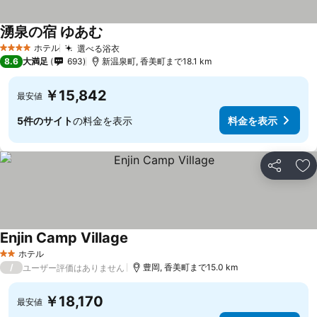
湧泉の宿 ゆあむ
ホテル
選べる浴衣
4 ホテルのランク
8.6
大満足
693
新温泉町, 香美町まで18.1 km
￥15,842
最安値
5件のサイト
の料金を表示
料金を表示
シェア
お
Enjin Camp Village
ホテル
2 ホテルのランク
/
豊岡, 香美町まで15.0 km
ユーザー評価はありません
￥18,170
最安値