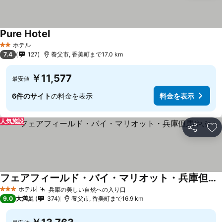
Pure Hotel
ホテル
2 ホテルのランク
7.4
127
養父市, 香美町まで17.0 km
￥11,577
最安値
6件のサイト
の料金を表示
料金を表示
人気施設
シェア
お
フェアフィールド・バイ・マリオット・兵庫但馬やぶ
ホテル
兵庫の美しい自然への入り口
3 ホテルのランク
9.0
大満足
374
養父市, 香美町まで16.9 km