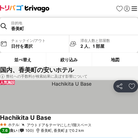
お気に入り
ログイ
メ
目的地
香美町
チェックイン/アウト
滞在人数と部屋数
日付を選択
2 人、1 部屋
並べ替え
絞り込み
地図
国内、香美町の安いホテル
弊社への手数料が検索結果に及ぼす影響について
人気施設
シェア
お
Hachikita U Base
ホテル
アウトドアをテーマにした1階スペース
2 ホテルのランク
7.6
良い
100
香美町, 香美町まで0.2 km