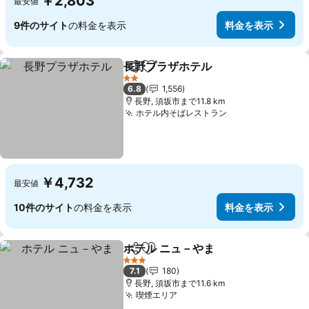
￥2,803
最安値
9件のサイト
の料金を表示
料金を表示
長野プラザホテル
シェア
お気に入りに追加
料金を表
2 ホテルのランク
6.8
1,556
長野, 須坂市まで11.8 km
ホテル内そばレストラン
料金を表示
￥4,732
最安値
10件のサイト
の料金を表示
料金を表示
ホテル ニュ－やま
シェア
お気に入りに追加
料金を表
3 ホテルのランク
7.1
180
長野, 須坂市まで11.6 km
喫煙エリア
料金を表示