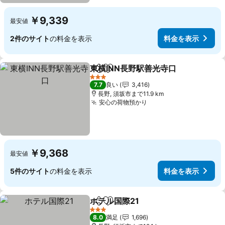
￥9,339
最安値
2件のサイト
の料金を表示
料金を表示
東横INN長野駅善光寺口
シェア
お気に入りに追加
料金
3 ホテルのランク
7.7
良い
3,416
長野, 須坂市まで11.9 km
安心の荷物預かり
料金を表示
￥9,368
最安値
5件のサイト
の料金を表示
料金を表示
ホテル国際21
シェア
お気に入りに追加
料金を表示
3 ホテルのランク
8.0
満足
1,696