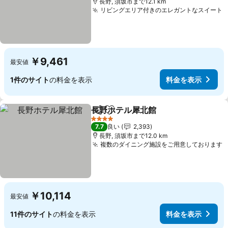
長野, 須坂市まで12.1 km
リビングエリア付きのエレガントなスイート
￥9,461
最安値
1件のサイト
の料金を表示
料金を表示
長野ホテル犀北館
シェア
お気に入りに追加
料金を表
4 ホテルのランク
7.7
良い
2,393
長野, 須坂市まで12.0 km
複数のダイニング施設をご用意しております
￥10,114
最安値
11件のサイト
の料金を表示
料金を表示