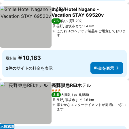
Smile Hotel Nagano -
シェア
お気に入りに追加
Vacation STAY 69520v
料金を表示
7.6
良い
292
長野, 須坂市まで11.4 km
こだわりのヘアケア製品をご用意しておりま
す
￥10,183
最安値
2件のサイト
の料金を表示
料金を表示
長野東急REIホテル
シェア
お気に入りに追加
料金を表
3 ホテルのランク
8.5
大満足
6,686
長野, 須坂市まで11.6 km
賑やかなエンターテイメントが周辺にござい
ます
人気施設