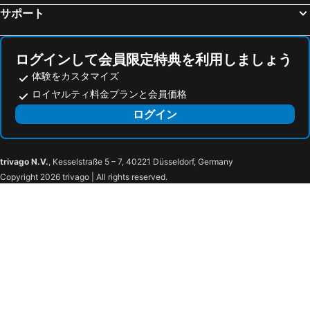
志賀パレスホテル
ルナ・クレール - 大人限定
サポート
志賀レークホテル
Smile Hotel Nagano
長野 リンデンプラザ ホテル
シティガーデンホテル信濃路
ログインして会員限定特典を利用しましょう
ホテルルートインコート篠ノ井
Asoviva Nagano Park
体験をカスタマイズ
T Hotel 竜王
ホテルニューポート
ロイヤルティ料金プランと会員価格
ホテルタガワ
Carnival Princess
ログイン
シティホテルサンシャインエイト
The Hotel Obuse
ゲストハウス小布施
梅の屋リゾート松川館
trivago N.V.
, Kesselstraße 5 – 7, 40221 Düsseldorf, Germany
The Umenoya Matsukawakan -four Seasons Inspired-
Purejiru Lodge
Copyright 2026 trivago | All rights reserved.
Sawaemon Ryokan
メルパルク長野
Karuizawa Prince Hotel
Compass
Yadoya Gondo Aioi
レッドウッドイン
志賀グランドホテル
ホテル白樺荘＜菅平高原＞
菅平プリンスホテル
菅平高原ホテル柄澤
のうぎょうみんしゅく 一風
Hotel & Onsen 2307 Shigakogen - Vacation Stay 68474v
ホテルハイツ志賀高原