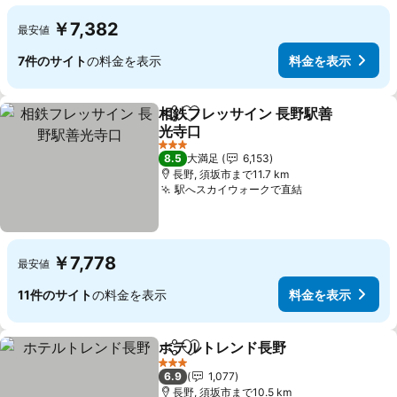
￥7,382
最安値
7件のサイト
の料金を表示
料金を表示
相鉄フレッサイン 長野駅善
シェア
お気に入りに追加
光寺口
料金を表示
3 ホテルのランク
8.5
大満足
6,153
長野, 須坂市まで11.7 km
駅へスカイウォークで直結
料金を表示
￥7,778
最安値
11件のサイト
の料金を表示
料金を表示
ホテルトレンド長野
シェア
お気に入りに追加
料金を
3 ホテルのランク
6.9
1,077
長野, 須坂市まで10.5 km