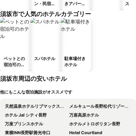
ン・民宿・
きアパート
ス
ゲストハウ
メント
須坂市で人気のホテルカテゴリー
ス
ペットとの
スパホテル
駐車場付き
宿泊可のホ
ホテル
テル
須坂市周辺の安いホテル
他にもこんな宿泊施設がオススメです
天然温泉ホテルリブマックスＰＲＥＭＩＵＭ長野駅前
メルキュール長野松代リゾート＆スパ
ホテル Jal シティ長野
万座高原ホテル
万座プリンスホテル
ホテルメトロポリタン長野
東横INN長野駅善光寺口
Hotel Courtland