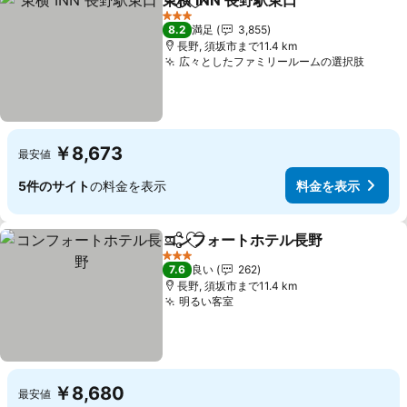
東横 INN 長野駅東口
シェア
お気に入りに追加
料金を
3 ホテルのランク
8.2
満足
3,855
長野, 須坂市まで11.4 km
広々としたファミリールームの選択肢
料金
￥8,673
最安値
5件のサイト
の料金を表示
料金を表示
コンフォートホテル長野
シェア
お気に入りに追加
料
3 ホテルのランク
7.6
良い
262
長野, 須坂市まで11.4 km
明るい客室
料金を表示
￥8,680
最安値