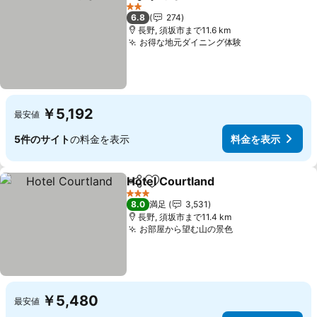
シェア
お気に入りに追加
料金を表示
2 ホテルのランク
6.8
274
長野, 須坂市まで11.6 km
お得な地元ダイニング体験
料金を表示
￥5,192
最安値
5件のサイト
の料金を表示
料金を表示
Hotel Courtland
シェア
お気に入りに追加
料金を表示
3 ホテルのランク
8.0
満足
3,531
長野, 須坂市まで11.4 km
お部屋から望む山の景色
料金を表示
￥5,480
最安値