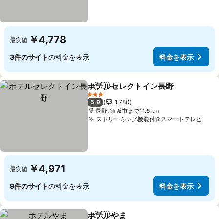
￥4,778
最安値
3件のサイト
の料金を表示
料金を表示
ホテルセレクトイン長野
シェア
お気に入りに追加
料
3 ホテルのランク
5.9
1,780
長野, 須坂市まで11.6 km
ストリーミング機能付きスマートテレビ
料金
￥4,971
最安値
9件のサイト
の料金を表示
料金を表示
ホテルやま