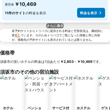
￥10,469
最安値
11件のサイト
の料金を表示
料金を表示
さらに表示
各予約サイトからトリバゴに提供される料金と空室状況は、継続的に
変化しています。そのためトリバゴでご覧になった情報と同じ内容
が、移動先の予約サイトにも表示されているとは限りません。
価格帯
須坂市の安いホテルの料金は1泊あたり
‎￥2,803
～
‎￥10,469
です。
須坂市のその他の宿泊施設
ホテル
ペンショ
サービス付
ホステル
ゲス