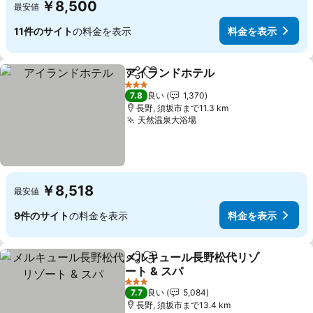
￥8,500
最安値
11件のサイト
の料金を表示
料金を表示
アイランドホテル
シェア
お気に入りに追加
料金を表
3 ホテルのランク
7.8
良い
1,370
長野, 須坂市まで11.3 km
天然温泉大浴場
料金を表示
￥8,518
最安値
9件のサイト
の料金を表示
料金を表示
メルキュール長野松代リゾ
シェア
お気に入りに追加
ート & スパ
料金を表示
3 ホテルのランク
7.7
良い
5,084
長野, 須坂市まで13.4 km