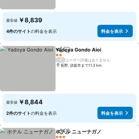
￥8,839
最安値
4件のサイト
の料金を表示
料金を表示
Yadoya Gondo Aioi
シェア
お気に入りに追加
料金を
2 ホテルのランク
/
ユーザー評価はありません
長野, 須坂市まで11.3 km
￥8,844
最安値
2件のサイト
の料金を表示
料金を表示
ホテル ニューナガノ
シェア
お気に入りに追加
料金を