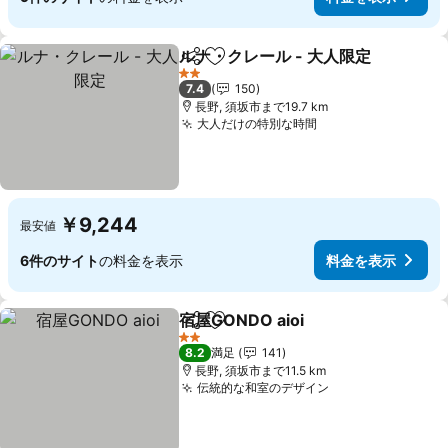
ルナ・クレール - 大人限定
シェア
お気に入りに追加
2 ホテルのランク
7.4
150
長野, 須坂市まで19.7 km
大人だけの特別な時間
料金を表示
￥9,244
最安値
6件のサイト
の料金を表示
料金を表示
宿屋GONDO aioi
シェア
お気に入りに追加
料金を表示
2 ホテルのランク
8.2
満足
141
長野, 須坂市まで11.5 km
伝統的な和室のデザイン
料金を表示