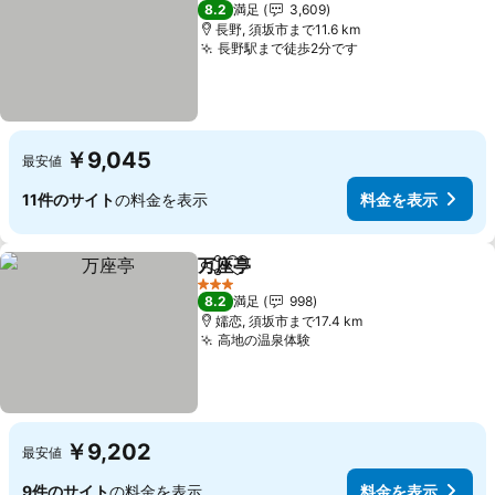
3 ホテルのランク
8.2
満足
3,609
長野, 須坂市まで11.6 km
長野駅まで徒歩2分です
料金を表示
￥9,045
最安値
11件のサイト
の料金を表示
料金を表示
万座亭
シェア
お気に入りに追加
料金を表示
3 ホテルのランク
8.2
満足
998
嬬恋, 須坂市まで17.4 km
高地の温泉体験
料金を表示
￥9,202
最安値
9件のサイト
の料金を表示
料金を表示