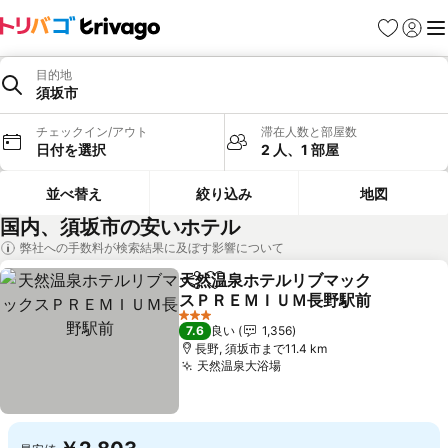
お気に入り
ログイ
メ
目的地
須坂市
チェックイン/アウト
滞在人数と部屋数
日付を選択
2 人、1 部屋
並べ替え
絞り込み
地図
国内、須坂市の安いホテル
弊社への手数料が検索結果に及ぼす影響について
天然温泉ホテルリブマック
シェア
お気に入りに追加
スＰＲＥＭＩＵＭ長野駅前
料金を表示
3 ホテルのランク
7.6
良い
1,356
長野, 須坂市まで11.4 km
天然温泉大浴場
料金を表示