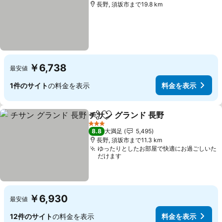
長野, 須坂市まで19.8 km
￥6,738
最安値
1件のサイト
の料金を表示
料金を表示
チサン グランド 長野
シェア
お気に入りに追加
料金を
3 ホテルのランク
8.8
大満足
5,495
長野, 須坂市まで11.3 km
ゆったりとしたお部屋で快適にお過ごしいた
だけます
￥6,930
最安値
12件のサイト
の料金を表示
料金を表示