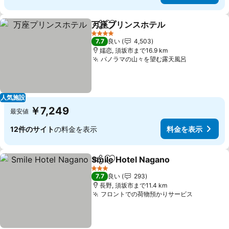
万座プリンスホテル
シェア
お気に入りに追加
料金を
4 ホテルのランク
7.7
良い
4,503
嬬恋, 須坂市まで16.9 km
パノラマの山々を望む露天風呂
料金を表示
人気施設
￥7,249
最安値
12件のサイト
の料金を表示
料金を表示
Smile Hotel Nagano
シェア
お気に入りに追加
料金を
3 ホテルのランク
7.7
良い
293
長野, 須坂市まで11.4 km
フロントでの荷物預かりサービス
料金を表