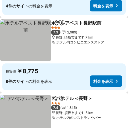
4件のサイト
の料金を表示
料金を表示
ホテルアベスト長野駅前
シェア
お気に入りに追加
料
3 ホテルのランク
7.3
2,989
長野, 須坂市まで11.7 km
ホテル内コンビニエンスストア
料金を表示
￥8,775
最安値
9件のサイト
の料金を表示
料金を表示
アパホテル＜長野＞
シェア
お気に入りに追加
料金を
3 ホテルのランク
7.4
1,845
長野, 須坂市まで11.5 km
ホテル内のレストランやバー
料金を表示