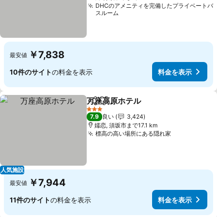
DHCのアメニティを完備したプライベートバ
スルーム
￥7,838
最安値
10件のサイト
の料金を表示
料金を表示
万座高原ホテル
シェア
お気に入りに追加
料金を表示
3 ホテルのランク
7.9
良い
3,424
嬬恋, 須坂市まで17.1 km
標高の高い場所にある隠れ家
料金を表示
人気施設
￥7,944
最安値
11件のサイト
の料金を表示
料金を表示