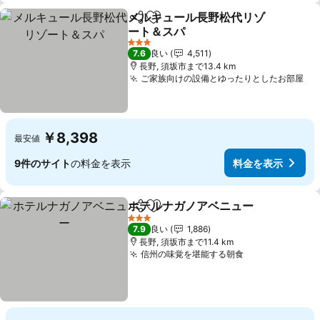
メルキュール長野松代リゾ
シェア
お気に入りに追加
ート＆スパ
料金を表示
3 ホテルのランク
7.6
良い
4,511
長野, 須坂市まで13.4 km
ご家族向けの設備とゆったりとしたお部屋
料
￥8,398
最安値
9件のサイト
の料金を表示
料金を表示
ホテルナガノアベニュー
シェア
お気に入りに追加
料
3 ホテルのランク
7.9
良い
1,886
長野, 須坂市まで11.4 km
信州の味覚を堪能する朝食
料金を表示