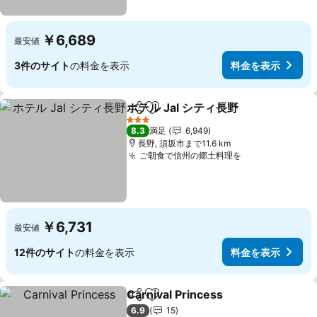
￥6,689
最安値
3件のサイト
の料金を表示
料金を表示
ホテル Jal シティ長野
シェア
お気に入りに追加
料金
3 ホテルのランク
8.3
満足
6,949
長野, 須坂市まで11.6 km
ご朝食で信州の郷土料理を
料金を表示
￥6,731
最安値
12件のサイト
の料金を表示
料金を表示
Carnival Princess
シェア
お気に入りに追加
料金を表
6.9
15