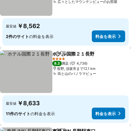
広々としたマウンテンビューのお部屋
料金
￥8,562
最安値
2件のサイト
の料金を表示
料金を表示
ホテル国際２１長野
シェア
お気に入りに追加
料金を
4 ホテルのランク
8.2
満足
4,736
長野, 須坂市まで12.1 km
街と山のパノラマビュー
料金を表示
￥8,633
最安値
11件のサイト
の料金を表示
料金を表示