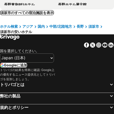
長野東急REIホテル
長野ホテル犀北館
ホテルセレクトイン長野
東横 INN 長野駅東口
須坂市のすべての宿泊施設を表示
ホテルルートイン第1長野
ホテルナガノアベニュー
ホテル検索
アジア
国内
中部/北陸地方
長野
須坂市
天然温泉 善光の湯 ドーミーイン長野
相鉄フレッサイン 長野駅善光寺口
須坂市の安いホテル
ホテル国際２１長野
Chateraise Hotel Nagano
チサン グランド 長野
長野プラザホテル
Facebook
Twitter
Insta
Yo
ホテル ニューナガノ
メルキュール長野松代リゾート & スパ
国を選択してください。
ホテルトレンド長野
アパホテル＜長野＞
万座亭
アイランドホテル
Googleに追加
トリバゴの結果を簡単に確認: Google上
Hotel Route Inn Suzaka
歴史の宿金具屋
の優先するニュース提供元としてトリバ
万座ホテル聚楽
Tabist Travel Inn Shinshu Nakano
ゴを追加しましょう。
トリバゴとは
ホテルアベスト長野駅前
ホテルルートイン Grand 中野小布施 - 信州中野駅前 -
ホテルルートイン中野
コンフォートホテル長野
弊社の製品
熊の湯ホテル
長野 第一 ホテル
規約とポリシー
相鉄フレッサイン 長野駅東口
ホテルやま