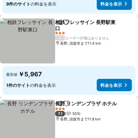
9件のサイト
の料金を表示
料金を表示
相鉄フレッサイン 長野駅東
シェア
お気に入りに追加
口
料金を表示
3 ホテルのランク
/
ユーザー評価はありません
長野, 須坂市まで11.4 km
￥5,967
最安値
1件のサイト
の料金を表示
料金を表示
長野 リンデンプラザ ホテル
シェア
お気に入りに追加
3 ホテルのランク
7.1
505
長野, 須坂市まで11.8 km