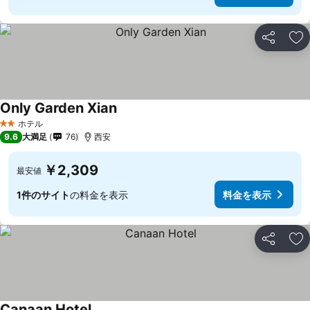
シェア
お
Only Garden Xian
料金を表示
ホテル
2 ホテルのランク
9.6
大満足
76
西安
￥2,309
最安値
1件のサイト
の料金を表示
料金を表示
シェア
お
Canaan Hotel