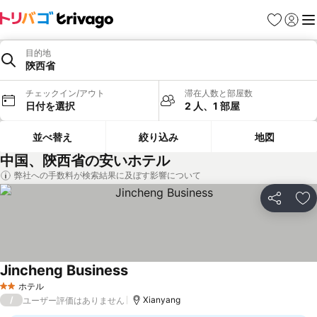
お気に入り
ログイ
メ
目的地
陝西省
チェックイン/アウト
滞在人数と部屋数
日付を選択
2 人、1 部屋
並べ替え
絞り込み
地図
中国、陝西省の安いホテル
弊社への手数料が検索結果に及ぼす影響について
シェア
お
Jincheng Business
料金を表示
ホテル
2 ホテルのランク
/
Xianyang
ユーザー評価はありません