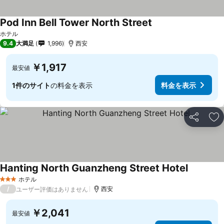
Pod Inn Bell Tower North Street
料金を表示
ホテル
9.4
大満足
1,996
西安
￥1,917
最安値
1件のサイト
の料金を表示
料金を表示
シェア
お
Hanting North Guanzheng Street Hotel
料金を表
ホテル
3 ホテルのランク
/
西安
ユーザー評価はありません
￥2,041
最安値