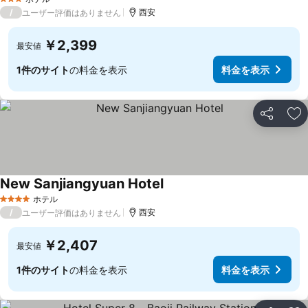
3 ホテルのランク
/
西安
ユーザー評価はありません
￥2,399
最安値
1件のサイト
の料金を表示
料金を表示
シェア
お
New Sanjiangyuan Hotel
料金を表示
ホテル
4 ホテルのランク
/
西安
ユーザー評価はありません
￥2,407
最安値
1件のサイト
の料金を表示
料金を表示