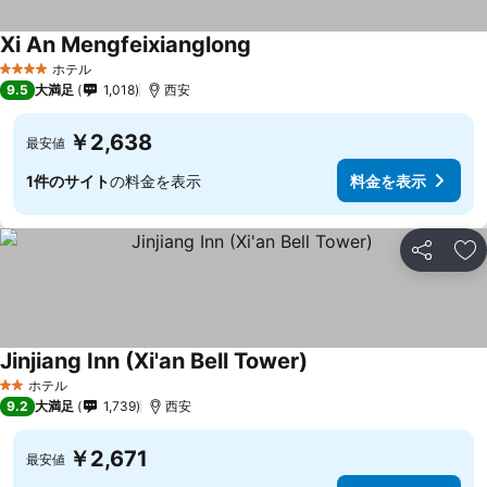
Xi An Mengfeixianglong
料金を表示
ホテル
4 ホテルのランク
9.5
大満足
1,018
西安
￥2,638
最安値
1件のサイト
の料金を表示
料金を表示
シェア
お
Jinjiang Inn (Xi'an Bell Tower)
料金を表示
ホテル
2 ホテルのランク
9.2
大満足
1,739
西安
￥2,671
最安値