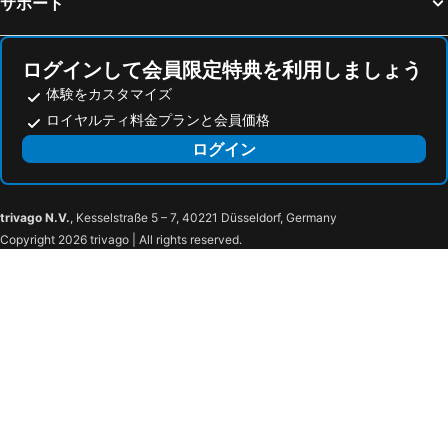
サポート
Holiday Inn Express Xian Ancient Town West By Ihg
Hotel Tianyu Gloria Plaza Xi'an
One Meter Sunshine Hotel Xi'an Xianyang International Airport Flagship Store
Sleepbox
Somerset Xindicheng Xi'an
Wyndham Grand Xi'an South
ログインして会員限定特典を利用しましょう
SOON DESIGNER HOTEL Xi'an Drum Tower & YONGNING Gate Branch
Hilton Xi'an High-tech Zone
体験をカスタマイズ
ロイヤルティ料金プランと会員価格
Take A Nap Miyihuifengchao Hotel
Xi'an Lanxi International Hotel
ログイン
ibis Xian South Gate
Xi'an Forest City
7Days Inn Xi'an Changying Road
Jiajia City
西安ロンジャンホテル
Ji Xian Bell Tower Xin Cheng Square Branch
trivago N.V.
, Kesselstraße 5 – 7, 40221 Düsseldorf, Germany
オーラムインターナショナルホテル
グランドノーブルホテル西安
Copyright 2026 trivago | All rights reserved.
Moxy Xi'an Downtown
Xi'an Bell Tower Manxin Hotel
Xi'an Katie Waxman Hotel
Jingjiang Inn Xi'an Zhonglou Luomashi
Sofitel Legend Peoples Grand Hotel Xian
Center Hotel Xi'an Bell Tower
Hotel Tang Dynasty West Market
Jinjiang Inn Xi'an Giant Wild Goose Pagoda
Meikemeijia Hotel
Jianguo Hotel Xi'an
Wenwu Business Hotel
Mcsrh Hotel -xian Bell And Drum Tower
Orient Hotel Xi'an
エンパークグランドホテル西安