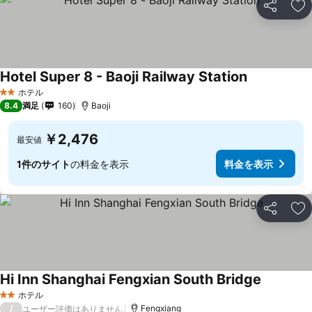
シェア
お
Hotel Super 8 - Baoji Railway Station
料金を表示
ホテル
2 ホテルのランク
8.4
満足
160
Baoji
￥2,476
最安値
1件のサイト
の料金を表示
料金を表示
シェア
お
Hi Inn Shanghai Fengxian South Bridge
料金を表
ホテル
2 ホテルのランク
/
Fengxiang
ユーザー評価はありません