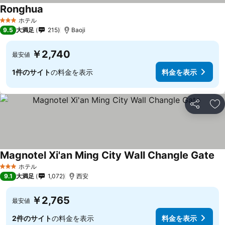
Ronghua
料金を表示
ホテル
3 ホテルのランク
9.5
大満足
215
Baoji
￥2,740
最安値
1件のサイト
の料金を表示
料金を表示
シェア
お
Magnotel Xi'an Ming City Wall Changle Gate
料
ホテル
3 ホテルのランク
9.1
大満足
1,072
西安
￥2,765
最安値
2件のサイト
の料金を表示
料金を表示