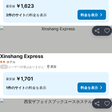
￥1,623
最安値
2件のサイト
の料金を表示
料金を表示
シェア
お
Xinshang Express
料金を表示
ホテル
2 ホテルのランク
/
西安
ユーザー評価はありません
￥1,701
最安値
1件のサイト
の料金を表示
料金を表示
シェア
お