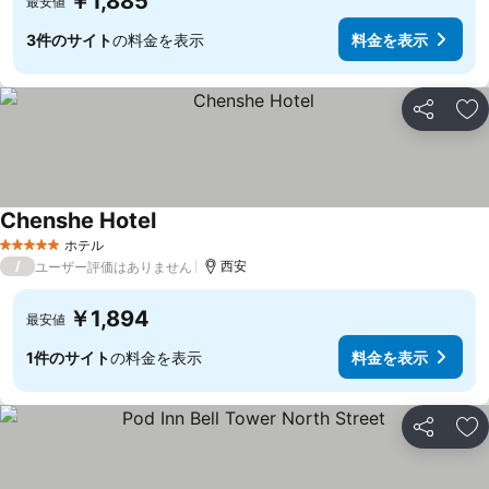
￥1,885
最安値
3件のサイト
の料金を表示
料金を表示
シェア
お
Chenshe Hotel
料金を表示
ホテル
5 ホテルのランク
/
西安
ユーザー評価はありません
￥1,894
最安値
1件のサイト
の料金を表示
料金を表示
シェア
お