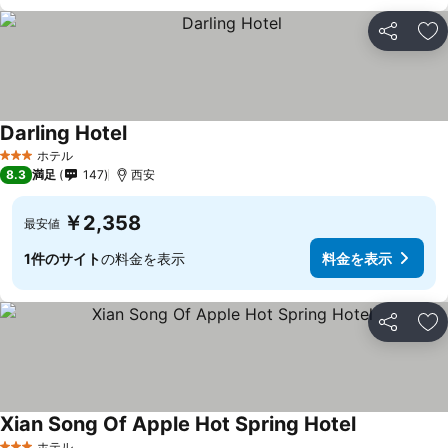
シェア
お
Darling Hotel
料金を表示
ホテル
3 ホテルのランク
8.3
満足
147
西安
￥2,358
最安値
1件のサイト
の料金を表示
料金を表示
シェア
お
Xian Song Of Apple Hot Spring Hotel
料金を表示
ホテル