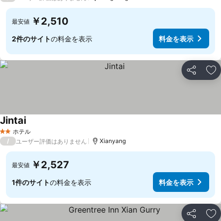
￥2,510
最安値
2件のサイト
の料金を表示
料金を表示
シェア
お
Jintai
料金を表示
ホテル
2 ホテルのランク
/
Xianyang
ユーザー評価はありません
￥2,527
最安値
1件のサイト
の料金を表示
料金を表示
シェア
お