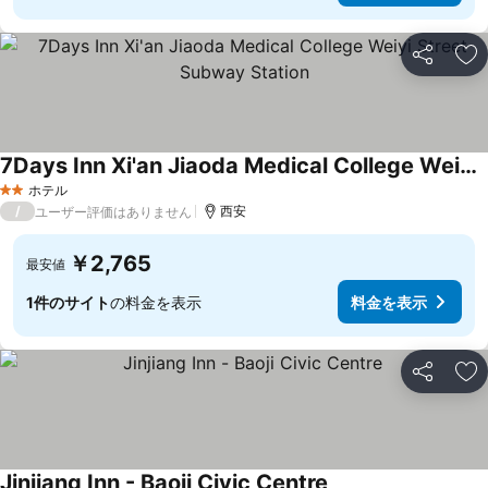
シェア
お
7Days Inn Xi'an Jiaoda Medical College Weiyi Street Subway Station
料金を表示
ホテル
2 ホテルのランク
/
西安
ユーザー評価はありません
￥2,765
最安値
1件のサイト
の料金を表示
料金を表示
シェア
お
Jinjiang Inn - Baoji Civic Centre