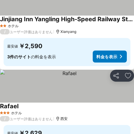
Jinjiang Inn Yangling High-Speed Railway Station
料金を表示
ホテル
2 ホテルのランク
/
Xianyang
ユーザー評価はありません
￥2,590
最安値
3件のサイト
の料金を表示
料金を表示
シェア
お
Rafael
料金を表示
ホテル
3 ホテルのランク
/
西安
ユーザー評価はありません
￥2,629
最安値