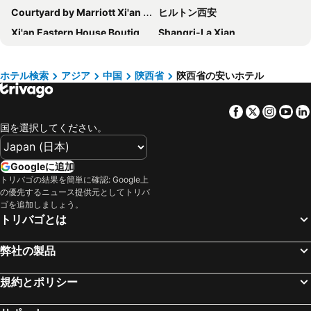
Courtyard by Marriott Xi'an North
ヒルトン西安
Xi'an Eastern House Boutique Hotel
Shangri-La Xian
西安荣臻国际酒店
Holiday Inn Express Xian Bell Tower By Ihg
Sofitel Xian on Renmin Square
Holiday Inn Express Xian High-tech Zone By Ihg
ホテル検索
アジア
中国
陝西省
陝西省の安いホテル
ベルタワーホテル西安
シェラトン西安ホテル
Facebook
Twitter
Insta
Yo
ザウェスティン西安
Holiday Inn Express Xian High-tech Zone North By Ihg
国を選択してください。
シタディーンシンチーンパレス西安
ジンジャンウエストキャピタルインターナショナルホテル
Golden Tree Business Hotel
Hualuxe Hotels And Resorts Xian Tanghua By Ihg
Googleに追加
ラマダ西安ベルタワーホテル
Xian Grand Soluxe International Hotel
トリバゴの結果を簡単に確認: Google上
の優先するニュース提供元としてトリバ
Gran Meliá Xian
Hilton Garden Inn Xi'an Bell Tower
ゴを追加しましょう。
Holiday Inn & Suites Xian High-tech Zone By Ihg
Days Inn Xi'an City Center
トリバゴとは
Vienna Hotel Xi'an Zhonglou
Holiday Inn Express Xian North By Ihg
弊社の製品
西安ザフェイスブックユースホステル
ヒルトン西安ハイテクゾーン
Xian Ningmeng
Hantang Inn Hostel Xi'an
規約とポリシー
Grand Hyatt Xi'an
Le Méridien Xi'an Chanba