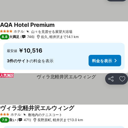
AQA Hotel Premium
料金を表示
ホテル
山々を見渡せる展望大浴場
料金を表示
4 ホテルのランク
8.8
大満足
746
佐久, 軽井沢まで14.1 km
￥10,516
最安値
3件のサイト
の料金を表示
料金を表示
人気施設
シェア
お
ヴィラ北軽井沢エルウィング
料金を表示
ホテル
敷地内のテニスコート
料金を表示
3 ホテルのランク
7.9
良い
471
長野原町, 軽井沢まで13.0 km