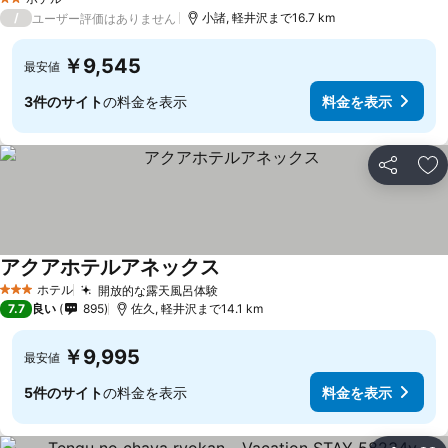
2 ホテルのランク
/
小諸, 軽井沢まで16.7 km
ユーザー評価はありません
￥9,545
最安値
3件のサイト
の料金を表示
料金を表示
シェア
お
アクアホテルアネックス
料金を表示
ホテル
開放的な露天風呂体験
料金を表示
3 ホテルのランク
7.7
良い
895
佐久, 軽井沢まで14.1 km
￥9,995
最安値
5件のサイト
の料金を表示
料金を表示