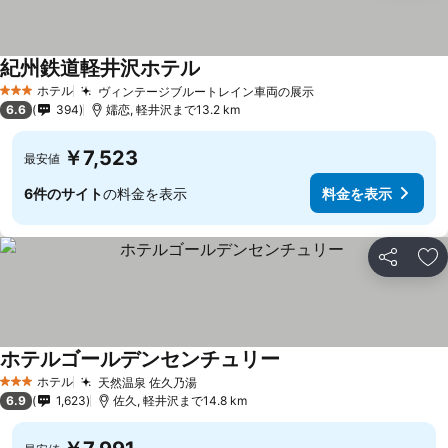
紀州鉄道軽井沢ホテル
料金を表示
ホテル
ヴィンテージブルートレイン車両の展示
料金を表示
3 ホテルのランク
6.6
394
嬬恋, 軽井沢まで13.2 km
￥7,523
最安値
6件のサイト
の料金を表示
料金を表示
シェア
お
ホテルゴールデンセンチュリー
料金を表示
ホテル
天然温泉 佐久乃湯
料金を表示
3 ホテルのランク
6.9
1,623
佐久, 軽井沢まで14.8 km