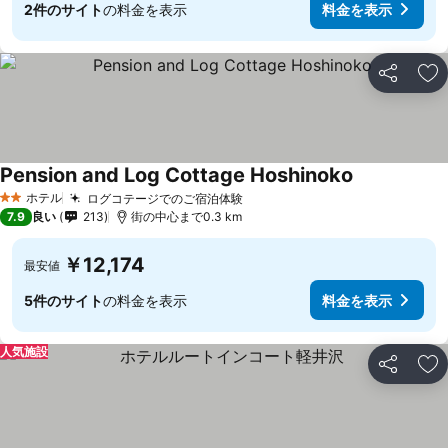
2件のサイト
の料金を表示
料金を表示
シェア
お
Pension and Log Cottage Hoshinoko
料金を表示
ホテル
ログコテージでのご宿泊体験
料金を表示
2 ホテルのランク
7.9
良い
213
街の中心まで0.3 km
￥12,174
最安値
5件のサイト
の料金を表示
料金を表示
人気施設
シェア
お