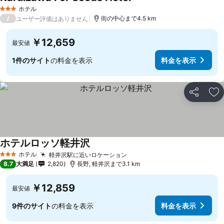
料金を表示
ホテル
3 ホテルのランク
/
街の中心まで4.5 km
ユーザー評価はありません
￥12,659
最安値
1件のサイト
の料金を表示
料金を表示
シェア
お
ホテルロッソ軽井沢
料金を表示
ホテル
軽井沢駅に近いロケーション
料金を表示
3 ホテルのランク
8.7
大満足
2,820
長野, 軽井沢まで3.1 km
￥12,859
最安値
9件のサイト
の料金を表示
料金を表示