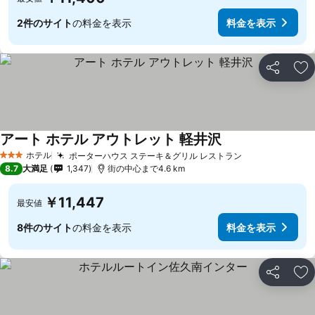
2件のサイト
の料金を表示
料金を表示
シェア
お
アート ホテル アウトレット 軽井沢
料金を表示
ホテル
ポーターハウス ステーキ＆グリル レストラン
料金を表示
3 ホテルのランク
8.7
大満足
1,347
街の中心まで4.6 km
￥11,447
最安値
8件のサイト
の料金を表示
料金を表示
シェア
お