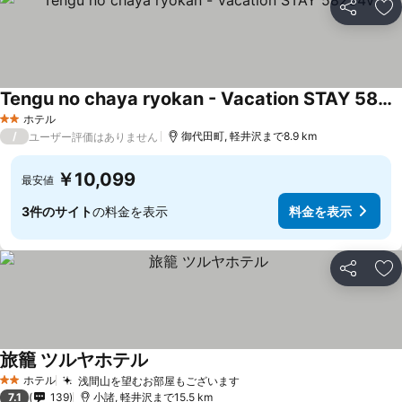
シェア
お
Tengu no chaya ryokan - Vacation STAY 58234v
料金を表示
ホテル
2 ホテルのランク
/
御代田町, 軽井沢まで8.9 km
ユーザー評価はありません
￥10,099
最安値
3件のサイト
の料金を表示
料金を表示
シェア
お
旅籠 ツルヤホテル
料金を表示
ホテル
浅間山を望むお部屋もございます
料金を表示
2 ホテルのランク
7.1
139
小諸, 軽井沢まで15.5 km