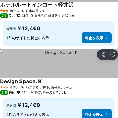
ホテルルートインコート軽井沢
料金を表示
ホテル
日本料理レストラン
料金を表示
3 ホテルのランク
7.6
良い
619
御代田町, 軽井沢まで9.7 km
￥12,460
最安値
7件のサイト
の料金を表示
料金を表示
シェア
お
Design Space. K
料金を表示
ホテル
地元探索に便利な自転車レンタル
料金を表示
3 ホテルのランク
8.0
満足
144
長野, 軽井沢まで3.5 km
￥12,469
最安値
4件のサイト
の料金を表示
料金を表示