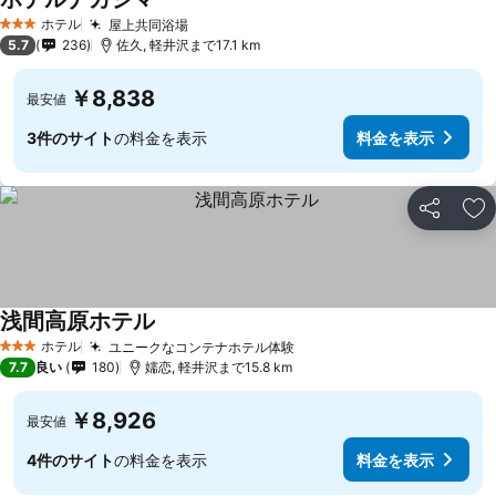
料金を表示
ホテル
屋上共同浴場
料金を表示
3 ホテルのランク
5.7
236
佐久, 軽井沢まで17.1 km
￥8,838
最安値
3件のサイト
の料金を表示
料金を表示
シェア
お
浅間高原ホテル
料金を表示
ホテル
ユニークなコンテナホテル体験
料金を表示
3 ホテルのランク
7.7
良い
180
嬬恋, 軽井沢まで15.8 km
￥8,926
最安値
4件のサイト
の料金を表示
料金を表示