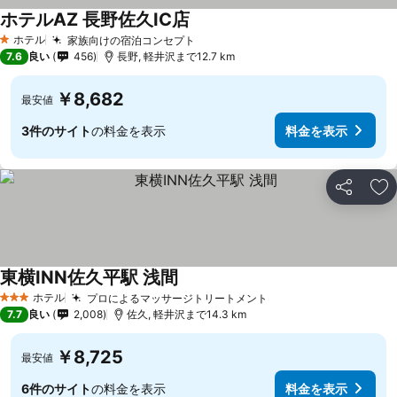
ホテルAZ 長野佐久IC店
料金を表示
ホテル
家族向けの宿泊コンセプト
料金を表示
1 ホテルのランク
7.6
良い
456
長野, 軽井沢まで12.7 km
￥8,682
最安値
3件のサイト
の料金を表示
料金を表示
シェア
お
東横INN佐久平駅 浅間
料金を表示
ホテル
プロによるマッサージトリートメント
料金を表示
3 ホテルのランク
7.7
良い
2,008
佐久, 軽井沢まで14.3 km
￥8,725
最安値
6件のサイト
の料金を表示
料金を表示