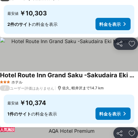
￥10,303
最安値
2件のサイト
の料金を表示
料金を表示
シェア
お
Hotel Route Inn Grand Saku -Sakudaira Eki Minami-
料金を表示
ホテル
3 ホテルのランク
/
佐久, 軽井沢まで14.7 km
ユーザー評価はありません
￥10,374
最安値
1件のサイト
の料金を表示
料金を表示
人気施設
シェア
お