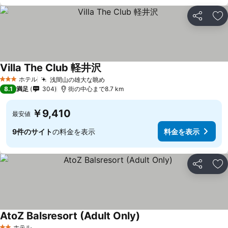
シェア
お
Villa The Club 軽井沢
料金を表示
ホテル
浅間山の雄大な眺め
料金を表示
3 ホテルのランク
8.1
満足
304
街の中心まで8.7 km
￥9,410
最安値
9件のサイト
の料金を表示
料金を表示
シェア
お
AtoZ Balsresort (Adult Only)
料金を表示
ホテル