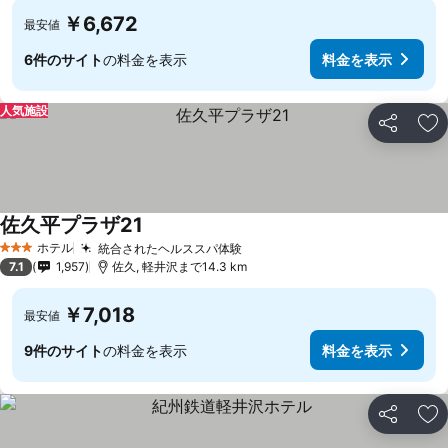
￥6,672
最安値
6件のサイト
の料金を表示
料金を表示
人気施設
シェア
お
佐久平プラザ21
料金を表示
ホテル
統合されたヘルススパ体験
料金を表示
3 ホテルのランク
7.1
1,957
佐久, 軽井沢まで14.3 km
￥7,018
最安値
9件のサイト
の料金を表示
料金を表示
シェア
お