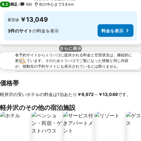
4 ホテルのランク
8.2
満足
69
街の中心まで3.8 km
￥13,049
最安値
3件のサイト
の料金を表示
料金を表示
さらに表示
各予約サイトからトリバゴに提供される料金と空室状況は、継続的に
変化しています。そのためトリバゴでご覧になった情報と同じ内容
が、移動先の予約サイトにも表示されているとは限りません。
価格帯
軽井沢の安いホテルの料金は1泊あたり
‎￥6,672
～
‎￥13,049
です。
軽井沢のその他の宿泊施設