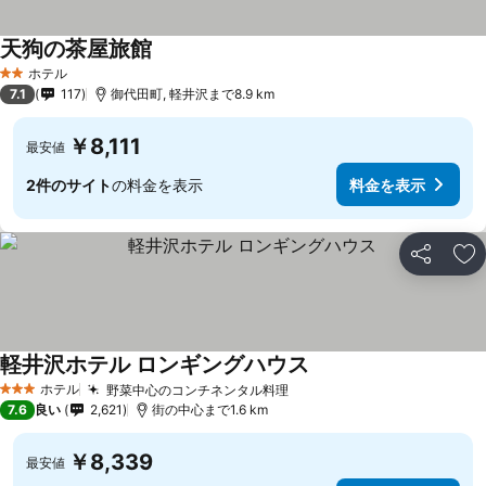
天狗の茶屋旅館
料金を表示
ホテル
2 ホテルのランク
7.1
117
御代田町, 軽井沢まで8.9 km
￥8,111
最安値
2件のサイト
の料金を表示
料金を表示
シェア
お
軽井沢ホテル ロンギングハウス
料金を表示
ホテル
野菜中心のコンチネンタル料理
料金を表示
3 ホテルのランク
7.6
良い
2,621
街の中心まで1.6 km
￥8,339
最安値