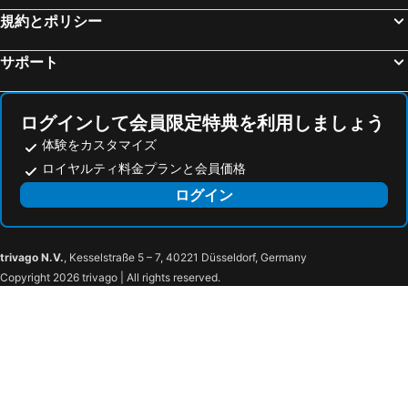
規約とポリシー
ホテルロッソ軽井沢
軽井沢 ホテルパイプのけむり
ホテルハーヴェスト旧軽井沢
アート ホテル アウトレット 軽井沢
サポート
ゆとりろガーデン北軽井沢 with DOGS
佐久グランドホテル
AQA Hotel Premium
Villa The Club 軽井沢
ログインして会員限定特典を利用しましょう
ホテルルートイン佐久南インター
Eau Sol Vert Karuizawa Club
体験をカスタマイズ
ヴィラ北軽井沢エルウィング
ホテルゴールデンセンチュリー
ロイヤルティ料金プランと会員価格
Huazhu Seven Blessings Karuizawa Hotel
北軽井沢 ペンション エデン
ログイン
Pension and Log Cottage Hoshinoko
ペンション ル モンヴェール
Kitasaku District - Hotel - Vacation STAY 89259
Kutsukake Stay Naka-Karuizawa
trivago N.V.
, Kesselstraße 5 – 7, 40221 Düsseldorf, Germany
Hotel Berlinetta Karuizawa
塩沢山荘
Copyright 2026 trivago | All rights reserved.
軽井沢ホテル アルベルゴ ヴェローナ
星のや軽井沢
ふふ軽井沢－陽光の風－
レジーナリゾート旧軽井沢
ホテルハーヴェスト軽井沢
GREENSEED軽井沢
北軽井沢 Golden Forest Hotel
Hotel AtoZ Saku (Adult Only)
ピッコロホテル オペラ軽井沢
ホテルcascade