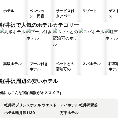
ホテル
ペンショ
サービス付
リゾート
ゲス
ン・民宿・
きアパート
ス
ゲストハウ
メント
軽井沢で人気のホテルカテゴリー
ス
高級ホテル
プール付き
ペットとの
スパホテル
駐車
ホテル
宿泊可のホ
ホテ
テル
軽井沢周辺の安いホテル
他にもこんな宿泊施設がオススメです
軽井沢プリンスホテル ウエスト
アパホテル 軽井沢駅前
ホテル軽井沢1130
万平ホテル