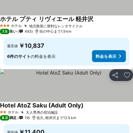
ホテル プティ リヴィエール 軽井沢
料金を表示
ホテル
地元散策に便利なレンタサイクル
料金を表示
3 ホテルのランク
7.5
良い
493
街の中心まで1.9 km
￥10,837
最安値
6件のサイト
の料金を表示
料金を表示
シェア
お
Hotel AtoZ Saku (Adult Only)
料金を表示
ホテル
大人専用の宿泊施設
料金を表示
2 ホテルのランク
8.0
満足
19
佐久, 軽井沢まで12.5 km
￥11,400
最安値