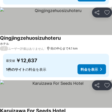
シェア
お
Qingjingzehuosizuhoteru
料金を表示
ホテル
/
街の中心まで4.1 km
ユーザー評価はありません
￥12,637
最安値
1件のサイト
の料金を表示
料金を表示
シェア
お
Karuizawa For Seeds Hotel