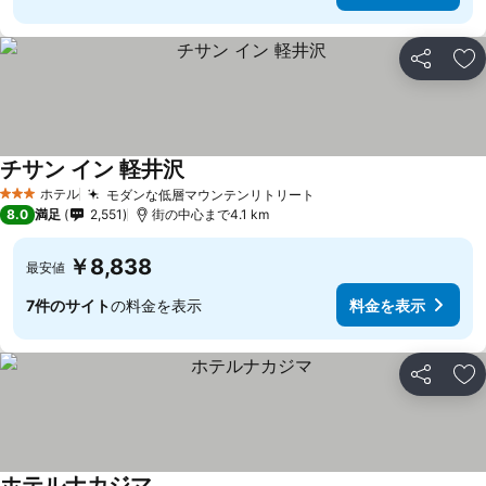
シェア
お
チサン イン 軽井沢
料金を表示
ホテル
モダンな低層マウンテンリトリート
料金を表示
3 ホテルのランク
8.0
満足
2,551
街の中心まで4.1 km
￥8,838
最安値
7件のサイト
の料金を表示
料金を表示
シェア
お
ホテルナカジマ