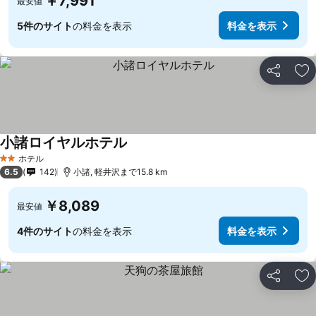
￥7,991
最安値
5件のサイト
の料金を表示
料金を表示
シェア
お
小諸ロイヤルホテル
料金を表示
ホテル
2 ホテルのランク
6.5
142
小諸, 軽井沢まで15.8 km
￥8,089
最安値
4件のサイト
の料金を表示
料金を表示
シェア
お