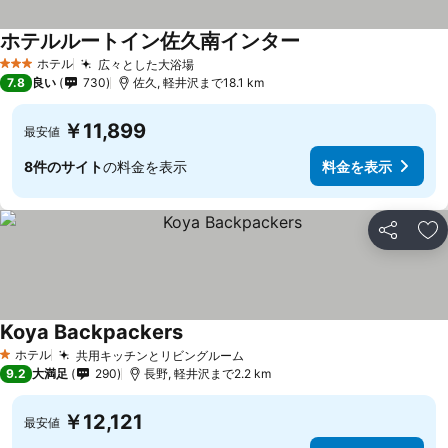
ホテルルートイン佐久南インター
料金を表示
ホテル
広々とした大浴場
料金を表示
3 ホテルのランク
7.8
良い
730
佐久, 軽井沢まで18.1 km
￥11,899
最安値
8件のサイト
の料金を表示
料金を表示
シェア
お
Koya Backpackers
料金を表示
ホテル
共用キッチンとリビングルーム
料金を表示
1 ホテルのランク
9.2
大満足
290
長野, 軽井沢まで2.2 km
￥12,121
最安値