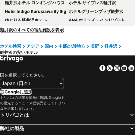
軽井沢ホテル ロンギングハウス
ホテル サイプレス軽井沢
Hotel Indigo Karuizawa By Ihg
ホテルグリーンプラザ軽井沢
ゆとりろ軽井沢ホテル
ANA ホリデイ・インリゾート軽井沢
紀州鉄道軽井沢ホテル
ドーミー倶楽部 軽井沢
軽井沢のすべての宿泊施設を表示
旧軽井沢 ホテル音羽ノ森
ホテル軽井沢クロス
ホテル検索
アジア
国内
中部/北陸地方
長野
軽井沢
Resort Villa SHIOZAWASANSO
チサン イン 軽井沢
軽井沢の安いホテル
星野リゾート ＢＥＢ５ 軽井沢
ルグラン旧軽井沢
ホテル軽井沢エレガンス
ホテル マロウド 軽井沢
Facebook
Twitter
Insta
Yo
妙義グリーンホテル
軽井沢プリンスホテル イースト
国を選択してください。
佐久平プラザ21
東横INN佐久平駅 浅間
TWIN-LINE-HOTEL KARUIZAWA JAPAN
ホテルグランヴェール旧軽井沢
Googleに追加
トリバゴの結果を簡単に確認: Google上
軽井沢マリオットホテル
Qingjingzeyunshujulebu
の優先するニュース提供元としてトリバ
ホテル プティ リヴィエール 軽井沢
浅間高原ホテル
ゴを追加しましょう。
トリバゴとは
ルシアン旧軽井沢
ザ グラン リゾート エレガンテ軽井沢
ホリデイビラ ホテル & リゾート軽井沢
ホテル ウェリーズ
弊社の製品
ホテルルートインコート軽井沢
アクアホテルアネックス