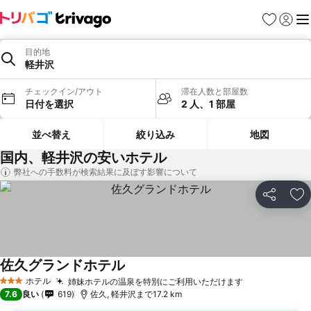
お気に入り
ログイ
メ
目的地
軽井沢
チェックイン/アウト
滞在人数と部屋数
日付を選択
2 人、1 部屋
並べ替え
絞り込み
地図
国内、軽井沢の安いホテル
弊社への手数料が検索結果に及ぼす影響について
シェア
お
佐久グランドホテル
料金を表示
ホテル
姉妹ホテルの温泉を特別にご利用いただけます
料金を表示
3 ホテルのランク
7.6
良い
619
佐久, 軽井沢まで17.2 km