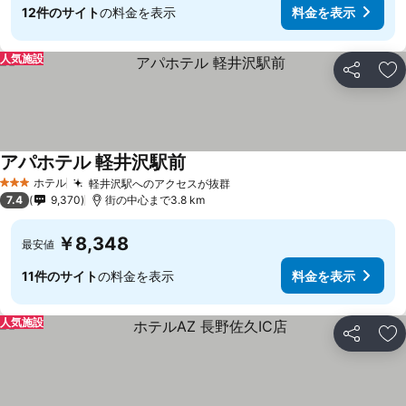
12件のサイト
の料金を表示
料金を表示
人気施設
シェア
お
アパホテル 軽井沢駅前
料金を表示
ホテル
軽井沢駅へのアクセスが抜群
料金を表示
3 ホテルのランク
7.4
9,370
街の中心まで3.8 km
￥8,348
最安値
11件のサイト
の料金を表示
料金を表示
人気施設
シェア
お