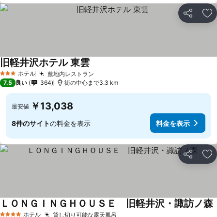
シェア
お
旧軽井沢ホテル 東雲
料金を表示
ホテル
敷地内レストラン
料金を表示
3 ホテルのランク
7.5
良い
364
街の中心まで3.3 km
￥13,038
最安値
8件のサイト
の料金を表示
料金を表示
シェア
お
ＬＯＮＧＩＮＧＨＯＵＳＥ 旧軽井沢・諏訪ノ森
ホテル
貸し切り可能な露天風呂
料金を表示