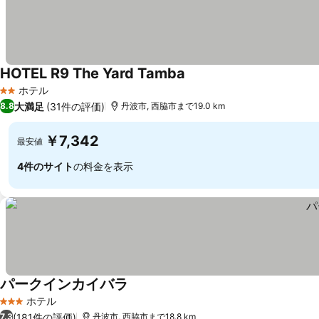
HOTEL R9 The Yard Tamba
料金を表示
ホテル
2 ホテルのランク
大満足
(31件の評価)
8.8
丹波市, 西脇市まで19.0 km
￥7,342
最安値
4件のサイト
の料金を表示
パークインカイバラ
料金を表示
ホテル
3 ホテルのランク
(181件の評価)
7.3
丹波市, 西脇市まで18.8 km