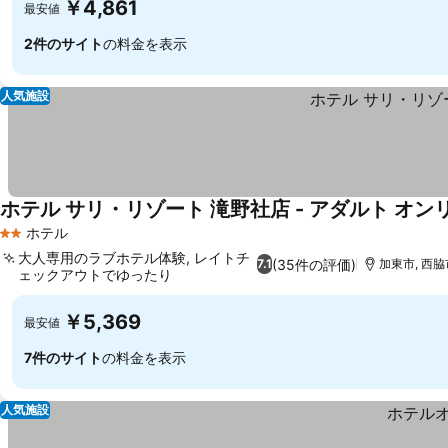
￥4,861
最安値
2件のサイト
の料金を表示
人気施設
ホテル サリ・リゾート 滝野社店 - アダルト オン
ホテル
2 ホテルのランク
大人専用のラブホテル体験, レイトチ
(35件の評価)
7.1
加東市, 西脇
ェックアウトでゆったり
料金を表示
￥5,369
最安値
7件のサイト
の料金を表示
人気施設