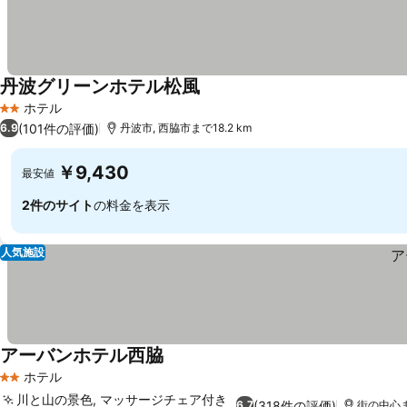
丹波グリーンホテル松風
料金を表示
ホテル
2 ホテルのランク
(101件の評価)
6.9
丹波市, 西脇市まで18.2 km
￥9,430
最安値
2件のサイト
の料金を表示
人気施設
アーバンホテル西脇
料金を表示
ホテル
2 ホテルのランク
川と山の景色, マッサージチェア付き
(318件の評価)
6.7
街の中心まで