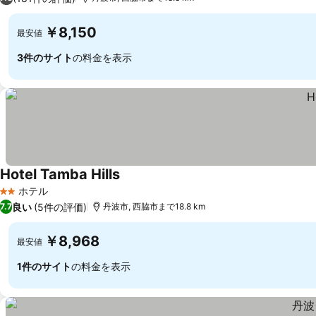
￥8,150
最安値
3件のサイト
の料金を表示
Hotel Tamba Hills
料金を表示
ホテル
2 ホテルのランク
良い
(5件の評価)
7.7
丹波市, 西脇市まで18.8 km
￥8,968
最安値
1件のサイト
の料金を表示