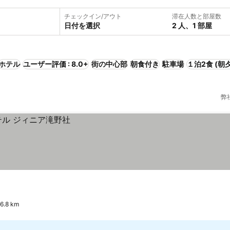
チェックイン/アウト
滞在人数と部屋数
日付を選択
2 人、1 部屋
ホテル
ユーザー評価 : 8.0+
街の中心部
朝食付き
駐車場
１泊2食 (朝夕
弊
.8 km