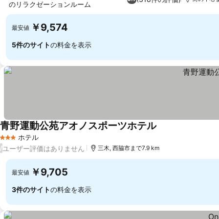
のリラクゼーションルーム
料金を表示
￥9,574
最安値
5件のサイト
の料金を表示
青野運動公苑アオノスポーツホテル
料金を表示
ホテル
3 ホテルのランク
ユーザー評価はありません
/
三木, 西脇市まで7.9 km
￥9,705
最安値
3件のサイト
の料金を表示