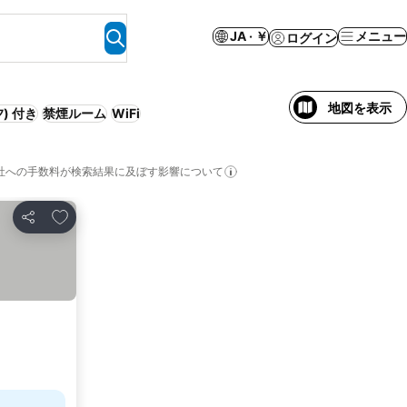
JA · ￥
メニュー
ログイン
地図を表示
) 付き
禁煙ルーム
WiFi
社への手数料が検索結果に及ぼす影響について
お気に入りに追加
シェア