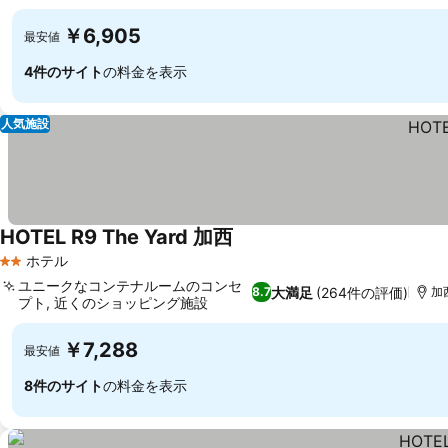
￥6,905
最安値
4件のサイト
の料金を表示
人気施設
HOTEL R9 The Yard 加西
料金を表示
ホテル
2 ホテルのランク
ユニークなコンテナルームのコンセ
大満足
(264件の評価)
8.7
加
プト, 近くのショッピング施設
料金を表示
￥7,288
最安値
8件のサイト
の料金を表示