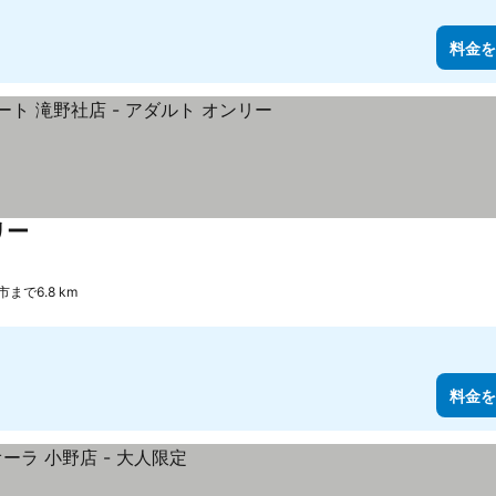
料金を
リー
料金を表示
市まで6.8 km
料金を