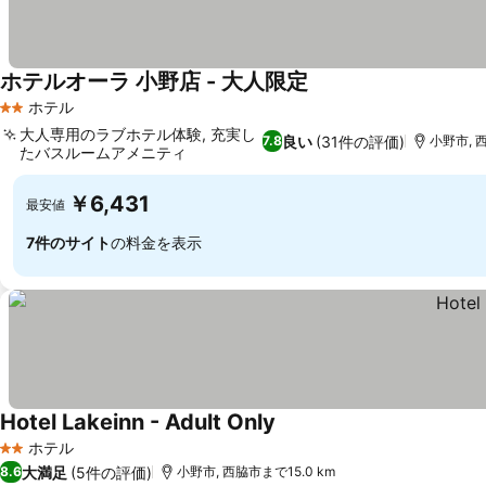
ホテルオーラ 小野店 - 大人限定
料金を表示
ホテル
2 ホテルのランク
大人専用のラブホテル体験, 充実し
良い
(31件の評価)
7.8
小野市, 西
たバスルームアメニティ
料金を表示
￥6,431
最安値
7件のサイト
の料金を表示
Hotel Lakeinn - Adult Only
料金を表示
ホテル
2 ホテルのランク
大満足
(5件の評価)
8.6
小野市, 西脇市まで15.0 km