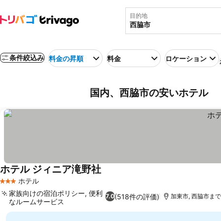
目的地
条件絞込み
料金の昇順
料金
ロケーション
国内、西脇市の安いホテル
ホテル ジィニア滝野社
料金を表示
ホテル
3 ホテルのランク
家族向けの宿泊ポリシー, 便利
(518件の評価)
7.0
加東市, 西脇市まで6
なルームサービス
料金を表示