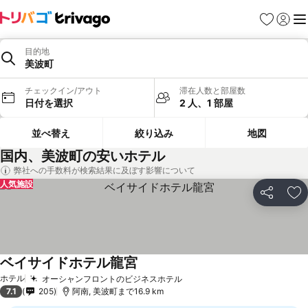
お気に入り
ログイ
メ
目的地
美波町
チェックイン/アウト
滞在人数と部屋数
日付を選択
2 人、1 部屋
並べ替え
絞り込み
地図
国内、美波町の安いホテル
弊社への手数料が検索結果に及ぼす影響について
人気施設
シェア
お
ベイサイドホテル龍宮
ホテル
オーシャンフロントのビジネスホテル
7.1
205
阿南, 美波町まで16.9 km